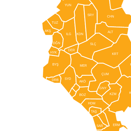
YUN
SRY
CHN
TUZ
AKŞ
ALT
ILG
KDN
DĞN
SLÇ
DER
HYK
KRT
BYŞ
MER
ÇUM
SYD
DRB
AKÖ
GNY
KZM
BOZ
HDM
TAŞ
ERM
SAR