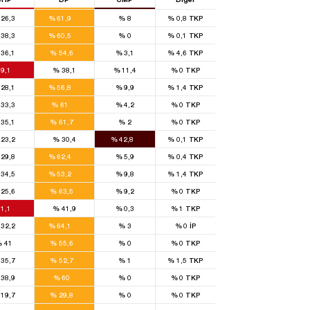
26,3
%
61,9
%
8
%
0,8
TKP
20
38,3
%
60,5
%
0
%
0,1
TKP
7
36,1
%
54,6
%
3,1
%
4,6
TKP
10
9,1
%
38,1
%
11,4
%
0
TKP
10
28,1
%
56,8
%
9,9
%
1,4
TKP
10
33,3
%
61
%
4,2
%
0
TKP
5
35,1
%
61,7
%
2
%
0
TKP
5
23,2
%
30,4
%
42,8
%
0,1
TKP
12
29,8
%
62,4
%
5,9
%
0,4
TKP
19
34,5
%
53,2
%
9,8
%
1,4
TKP
8
25,6
%
63,5
%
9,2
%
0
TKP
12
1,1
%
41,9
%
0,3
%
1
TKP
12
32,2
%
64,1
%
3
%
0
İP
7
%
41
%
55,6
%
0
%
0
TKP
8
35,7
%
52,7
%
1
%
1,5
TKP
6
38,9
%
60
%
0
%
0
TKP
2
19,7
%
29,8
%
0
%
0
TKP
8