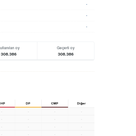
-
-
-
ullanılan oy
Geçerli oy
308.386
308.386
CHP
DP
CMP
Diğer
-
-
-
-
-
-
-
-
-
-
-
-
-
-
-
-