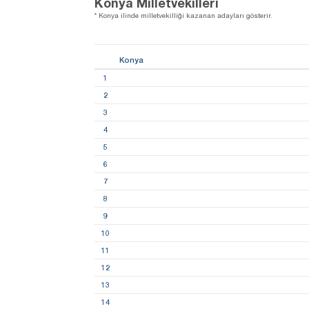
Konya Milletvekilleri
* Konya ilinde milletvekilliği kazanan adayları gösterir.
Konya
1
2
3
4
5
6
7
8
9
10
11
12
13
14