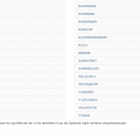
-
-
KADINHANI
-
-
KARAMAN
-
-
KARAPINAR
-
-
KARATAY
-
-
KAZIMKARABEKİR
-
-
KULU
-
-
MERAM
-
-
SARAYÖNÜ
-
-
SARIVELİLER
-
-
SELÇUKLU
-
-
SEYDİŞEHİR
-
-
TAŞKENT
-
-
TUZLUKÇU
-
-
YALIHÜYÜK
-
-
YUNAK
u içeriklerde tre (-) ile belirtilen il ya da ilçelerle ilgili verilere ulaşılamamıştır.