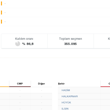
-
-
-
Katılım oranı
Toplam seçmen
K
% 86,8
355.095
P
CMP
Diğer
Şehir
-
-
HADİM
-
-
HALKAPINAR
-
-
HÜYÜK
-
-
ILGIN