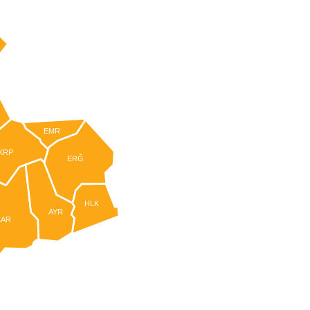
EMR
KRP
ERĞ
HLK
AYR
KAR