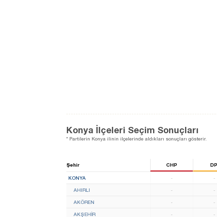
Konya İlçeleri Seçim Sonuçları
* Partilerin Konya ilinin ilçelerinde aldıkları sonuçları gösterir.
Şehir
CHP
D
KONYA
-
-
AHIRLI
-
-
AKÖREN
-
-
AKŞEHİR
-
-