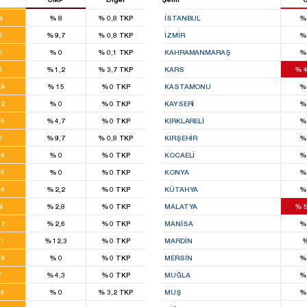
29
,9
%
8
%
0,8
TKP
İSTANBUL
%
21
,6
%
9,7
%
0,8
TKP
İZMIR
%
20
,5
%
0
%
0,1
TKP
KAHRAMANMARAŞ
%
13
,4
%
1,2
%
3,7
TKP
KARS
%
4
9
,9
%
15
%
0
TKP
KASTAMONU
%
4
,2
%
0
%
0
TKP
KAYSERI
%
5
,5
%
4,7
%
0
TKP
KIRKLARELI
%
21
,6
%
9,7
%
0,8
TKP
KIRŞEHIR
%
8
,4
%
0
%
0
TKP
KOCAELI
%
5
,5
%
0
%
0
TKP
KONYA
%
9
,4
%
2,2
%
0
TKP
KÜTAHYA
%
14
,9
%
2,8
%
0
TKP
MALATYA
%
5
4
,7
%
2,6
%
0
TKP
MANISA
%
2
,1
%
12,3
%
0
TKP
MARDIN
2
,9
%
0
%
0
TKP
MERSIN
%
8
7
%
4,3
%
0
TKP
MUĞLA
%
4
,6
%
0
%
3,2
TKP
MUŞ
%
14