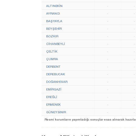
ALTINEKİN
-
-
AYRANCI
-
-
BAŞYAYLA
-
-
BEYŞEHİR
-
-
BOZKIR
-
-
CİHANBEYLİ
-
-
ÇELTİK
-
-
ÇUMRA
-
-
DERBENT
-
-
DEREBUCAK
-
-
DOĞANHİSAR
-
-
EMİRGAZİ
-
-
EREĞLİ
-
-
ERMENEK
-
-
GÜNEYSINIR
-
-
Resmi kurumların yayımladığı sonuçlar esas alınarak hazırlanan b