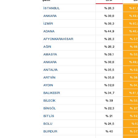
İSTANBUL
%
26,3
%
61
ANKARA
%
38,8
%
49
İZMIR
%
38,3
%
60
ADANA
%
44,9
%
48
AFYONKARAHISAR
%
26,3
%
57
AĞRI
%
28,2
%
69
AMASYA
%
39,1
%
53
ANKARA
%
38,8
%
49
ANTALYA
%
35,5
%
62
ARTVIN
%
35,8
%
59
AYDIN
%
32,8
%
64
BALIKESIR
%
34,7
%
61
BILECIK
%
39
%
53
BINGÖL
%
22,3
%
27
BITLIS
%
21
%
62
BOLU
%
24,5
%
6
BURDUR
%
40
%
57