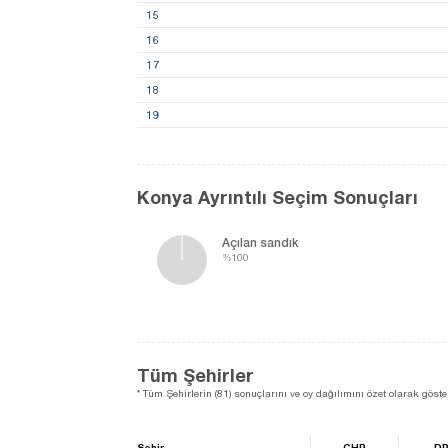
15
16
17
18
19
Konya Ayrıntılı Seçim Sonuçları
Açılan sandık
%100
Tüm Şehirler
* Tüm Şehirlerin (81) sonuçlarını ve oy dağılımını özet olarak göster
Şehir
CHP
D