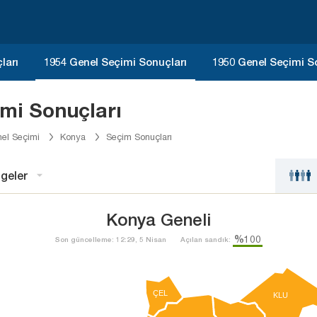
ları
1954 Genel Seçimi Sonuçları
1950 Genel Seçimi S
mi Sonuçları
el Seçimi
Konya
Seçim Sonuçları
geler
Konya Geneli
%100
Son güncelleme: 12:29, 5 Nisan
Açılan sandık:
ÇEL
KLU