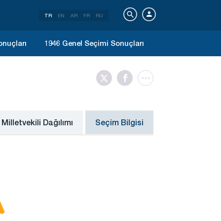
TR
EN
AR
FR
RU
onuçları
1946 Genel Seçimi Sonuçları
Milletvekili Dağılımı
Seçim Bilgisi