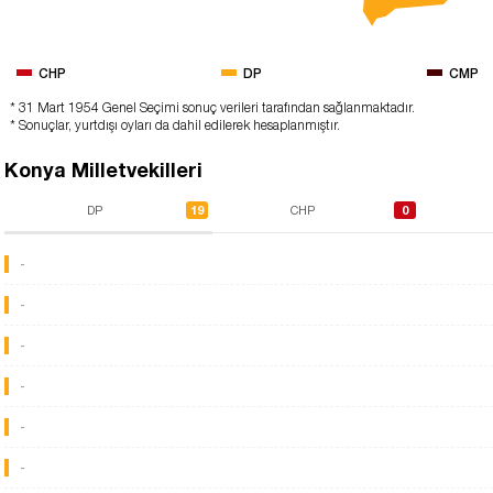
CHP
DP
CMP
* 31 Mart 1954 Genel Seçimi sonuç verileri tarafından sağlanmaktadır.
* Sonuçlar, yurtdışı oyları da dahil edilerek hesaplanmıştır.
Konya Milletvekilleri
19
0
DP
CHP
-
-
-
-
-
-