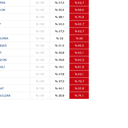
RYA
%
100
%
37,3
%
62,7
SUN
%
100
%
30,4
%
69,6
%
100
%
29,1
%
70,9
P
%
100
%
34,3
%
65,7
S
%
100
%
37,3
%
62,7
IURFA
%
100
%
32
%
68
RDAĞ
%
100
%
31,5
%
68,5
T
%
100
%
36,9
%
63,1
BZON
%
100
%
36,8
%
63,2
ELI
%
100
%
18,1
%
81,9
%
100
%
37,9
%
62,1
%
100
%
27,3
%
72,7
AT
%
100
%
44,1
%
55,9
ULDAK
%
100
%
25,9
%
74,1