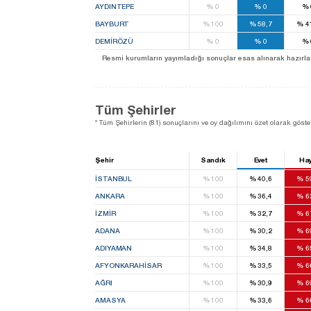
AYDINTEPE
%
0
%
0
%
BAYBURT
%
100
%
58,7
%
4
DEMİRÖZÜ
%
0
%
0
%
Resmi kurumların yayımladığı sonuçlar esas alınarak hazırlanan b
Tüm Şehirler
* Tüm Şehirlerin (81) sonuçlarını ve oy dağılımını özet olarak göster
Şehir
Sandık
Evet
Hay
İSTANBUL
%
100
%
40,6
%
5
ANKARA
%
100
%
36,4
%
6
İZMIR
%
100
%
32,7
%
6
ADANA
%
100
%
30,2
%
6
ADIYAMAN
%
100
%
34,8
%
6
AFYONKARAHISAR
%
100
%
33,5
%
6
AĞRI
%
100
%
30,9
%
6
AMASYA
%
100
%
33,6
%
6