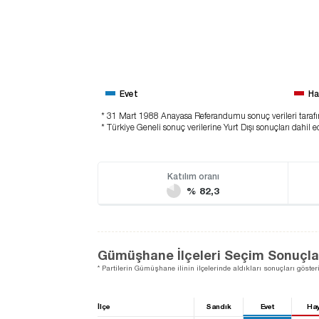
Evet
Ha
* 31 Mart 1988 Anayasa Referandumu sonuç verileri taraf
* Türkiye Geneli sonuç verilerine Yurt Dışı sonuçları dahil ed
Katılım oranı
% 82,3
Gümüşhane İlçeleri Seçim Sonuçla
* Partilerin Gümüşhane ilinin ilçelerinde aldıkları sonuçları gösteri
İlçe
Sandık
Evet
Hay