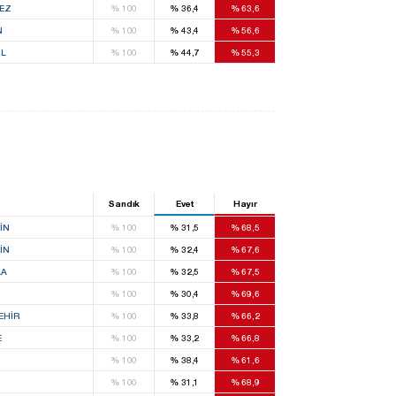
EZ
%
100
%
36,4
%
63,6
N
%
100
%
43,4
%
56,6
L
%
100
%
44,7
%
55,3
Sandık
Evet
Hayır
IN
%
100
%
31,5
%
68,5
IN
%
100
%
32,4
%
67,6
LA
%
100
%
32,5
%
67,5
%
100
%
30,4
%
69,6
EHIR
%
100
%
33,8
%
66,2
E
%
100
%
33,2
%
66,8
%
100
%
38,4
%
61,6
%
100
%
31,1
%
68,9