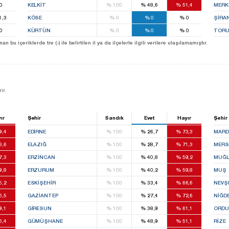
0
KELKİT
%
100
%
48,6
%
51,4
MERK
1,3
KÖSE
%
0
%
0
%
0
ŞİRA
0
KÜRTÜN
%
0
%
0
%
0
TORU
u içeriklerde tre (-) ile belirtilen il ya da ilçelerle ilgili verilere ulaşılamamıştır.
ir.
ır
Şehir
Sandık
Evet
Hayır
Şehir
9,4
EDIRNE
%
100
%
26,7
%
73,3
MARD
3,6
ELAZIĞ
%
100
%
28,7
%
71,3
MERS
7,3
ERZINCAN
%
100
%
40,8
%
59,2
MUĞ
9,8
ERZURUM
%
100
%
40,2
%
59,8
MUŞ
5,2
ESKIŞEHIR
%
100
%
33,4
%
66,6
NEVŞ
6,5
GAZIANTEP
%
100
%
27,4
%
72,6
NIĞD
9,1
GIRESUN
%
100
%
38,9
%
61,1
ORDU
6,4
GÜMÜŞHANE
%
100
%
48,9
%
51,1
RIZE