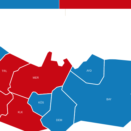
AYD
TRL
MER
BAY
KÖS
KLK
DEM