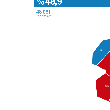
%48,9
48.081
Toplam Oy
KÜR
ŞİR