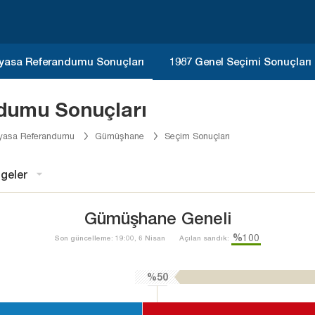
yasa Referandumu Sonuçları
1987 Genel Seçimi Sonuçları
dumu Sonuçları
yasa Referandumu
Gümüşhane
Seçim Sonuçları
geler
Gümüşhane Geneli
%100
Son güncelleme: 19:00, 6 Nisan
Açılan sandık:
%50