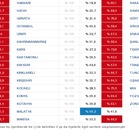
3,6
HAKKARI
%
100
%
19,9
%
80,1
SAKA
0,7
HATAY
%
100
%
30,7
%
69,3
SAM
8,8
ISPARTA
%
100
%
21,4
%
78,6
SIIRT
2,1
İSTANBUL
%
100
%
40,6
%
59,4
SINO
64
İZMIR
%
100
%
32,7
%
67,3
SIVA
1,1
KAHRAMANMARAŞ
%
100
%
31,6
%
68,4
ŞANL
4,1
KARS
%
100
%
27,2
%
72,8
TEKI
3,4
KASTAMONU
%
100
%
36,5
%
63,5
TOKA
8,6
KAYSERI
%
100
%
42,6
%
57,4
TRA
4,2
KIRKLARELI
%
100
%
33,3
%
66,7
TUNC
2,9
KIRŞEHIR
%
100
%
35,7
%
64,3
UŞAK
4,7
KOCAELI
%
100
%
29,5
%
70,5
VAN
9,4
KONYA
%
100
%
35,6
%
64,4
YOZG
4,4
KÜTAHYA
%
100
%
36,9
%
63,1
ZONG
5,3
MALATYA
%
100
%
58,2
%
41,8
8,7
MANISA
%
100
%
33,5
%
66,5
u içeriklerde tre (-) ile belirtilen il ya da ilçelerle ilgili verilere ulaşılamamıştır.