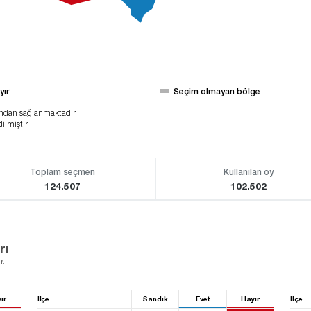
yır
Seçim olmayan bölge
ından sağlanmaktadır.
ilmiştir.
Toplam seçmen
Kullanılan oy
124.507
102.502
rı
r.
ır
İlçe
Sandık
Evet
Hayır
İlçe