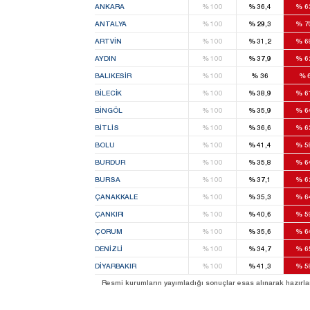
ANKARA
%
100
%
36,4
%
6
ANTALYA
%
100
%
29,3
%
7
ARTVIN
%
100
%
31,2
%
6
AYDIN
%
100
%
37,9
%
6
BALIKESIR
%
100
%
36
%
BILECIK
%
100
%
38,9
%
6
BINGÖL
%
100
%
35,9
%
6
BITLIS
%
100
%
36,6
%
6
BOLU
%
100
%
41,4
%
5
BURDUR
%
100
%
35,8
%
6
BURSA
%
100
%
37,1
%
6
ÇANAKKALE
%
100
%
35,3
%
6
ÇANKIRI
%
100
%
40,6
%
5
ÇORUM
%
100
%
35,6
%
6
DENIZLI
%
100
%
34,7
%
6
DIYARBAKIR
%
100
%
41,3
%
5
Resmi kurumların yayımladığı sonuçlar esas alınarak hazırlanan b