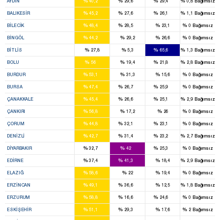
%
%
%
%
AYDIN
40,2
29,6
29,4
0,8
Bağımsız
3
2
2
%
%
%
%
BALIKESIR
45,2
27,6
26,1
1,1
Bağımsız
1
1
%
%
%
%
BILECIK
48,4
28,5
23,1
0
Bağımsız
2
%
%
%
%
BINGÖL
44,2
29,2
26,6
0
Bağımsız
3
%
%
%
%
BITLIS
27,8
5,3
65,6
1,3
Bağımsız
4
1
%
%
%
%
BOLU
56
19,4
21,8
2,8
Bağımsız
3
%
%
%
%
BURDUR
53,1
31,3
15,6
0
Bağımsız
6
2
2
%
%
%
%
BURSA
47,4
26,7
25,9
0
Bağımsız
2
1
1
%
%
%
%
ÇANAKKALE
45,4
26,6
25,1
2,9
Bağımsız
3
%
%
%
%
ÇANKIRI
56,8
17,2
26
0
Bağımsız
2
2
1
%
%
%
%
ÇORUM
44,8
32,1
23,1
0
Bağımsız
2
2
1
%
%
%
%
DENIZLI
42,7
31,4
23,2
2,7
Bağımsız
2
3
2
%
%
%
%
DIYARBAKIR
32,7
42
25,3
0
Bağımsız
2
2
%
%
%
%
EDIRNE
37,4
41,3
18,4
2,9
Bağımsız
4
%
%
%
%
ELAZIĞ
58,6
22
19,4
0
Bağımsız
2
1
%
%
%
%
ERZINCAN
49,1
36,6
12,5
1,8
Bağımsız
4
1
2
%
%
%
%
ERZURUM
58,8
16,6
24,6
0
Bağımsız
3
2
%
%
%
%
ESKIŞEHIR
51,1
29,3
17,6
2
Bağımsız
3
2
2