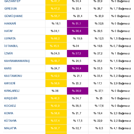
%
%
%
%
GAZIANTEP
41,7
34,4
23,9
0
Bağımsız
3
1
1
%
%
%
%
GIRESUN
47,2
22,4
28,7
1,7
Bağımsız
3
%
%
%
%
GÜMÜŞHANE
55,7
23,4
20,9
0
Bağımsız
2
%
%
%
%
HAKKARI
16,1
51,1
32,8
0
Bağımsız
2
3
2
%
%
%
%
HATAY
34,1
36,4
29,5
0
Bağımsız
4
%
%
%
%
ISPARTA
66,2
19,8
12,5
1,5
Bağımsız
17
13
6
%
%
%
%
İSTANBUL
45,5
34
19,8
0,7
Bağımsız
5
8
3
%
%
%
%
İZMIR
34,5
37,3
27,2
1
Bağımsız
3
1
2
%
%
%
%
KAHRAMANMARAŞ
48,7
24,5
25,3
1,5
Bağımsız
2
2
2
%
%
%
%
KARS
24,7
34,4
33,5
7,4
Bağımsız
2
2
%
%
%
%
KASTAMONU
42,3
21,1
33,4
3,2
Bağımsız
4
2
1
%
%
%
%
KAYSERI
56,8
23,2
17,1
2,9
Bağımsız
1
2
%
%
%
%
KIRKLARELI
36
36,9
27,1
0
Bağımsız
2
1
%
%
%
%
KIRŞEHIR
40,3
34,7
25
0
Bağımsız
3
2
%
%
%
%
KOCAELI
43,9
38,5
17,6
0
Bağımsız
8
3
2
%
%
%
%
KONYA
56,6
21,7
19,4
2,3
Bağımsız
4
1
%
%
%
%
KÜTAHYA
57,4
17,5
22,9
2,2
Bağımsız
4
2
%
%
%
%
MALATYA
53,7
32,7
9,5
4,1
Bağımsız
5
2
1