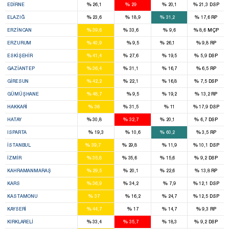
%
%
%
%
EDIRNE
26,1
29
20,1
21,3
DSP
2
3
%
%
%
%
ELAZIĞ
23,6
18,9
31,2
17,6
RP
2
1
%
%
%
%
ERZINCAN
39,6
33,6
9,6
8,6
MÇP
6
1
%
%
%
%
ERZURUM
40,9
9,5
26,1
9,8
RP
3
2
%
%
%
%
ESKIŞEHIR
41,4
27,6
19,5
5,9
DSP
6
2
%
%
%
%
GAZIANTEP
36,4
31,1
16,7
6,5
RP
3
2
%
%
%
%
GIRESUN
42,2
22,1
16,8
7,5
DSP
3
%
%
%
%
GÜMÜŞHANE
48,7
9,5
19,2
13,2
RP
1
1
%
%
%
%
HAKKARI
36
31,5
11
17,9
DSP
3
5
1
%
%
%
%
HATAY
30,8
32,7
20,1
6,7
DSP
4
%
%
%
%
ISPARTA
19,3
10,6
60,2
3,5
RP
31
14
%
%
%
%
İSTANBUL
39,7
29,8
11,9
10,1
DSP
8
10
1
%
%
%
%
İZMIR
35,8
35,6
15,6
9,2
DSP
4
1
2
%
%
%
%
KAHRAMANMARAŞ
29,5
20,1
22,6
13,8
RP
4
2
%
%
%
%
KARS
36,9
34,2
7,9
12,1
DSP
4
%
%
%
%
KASTAMONU
37
16,2
24,7
12,5
DSP
8
%
%
%
%
KAYSERI
44,7
17
14,7
9,3
RP
1
2
%
%
%
%
KIRKLARELI
33,4
35,7
18,3
9,2
DSP
3