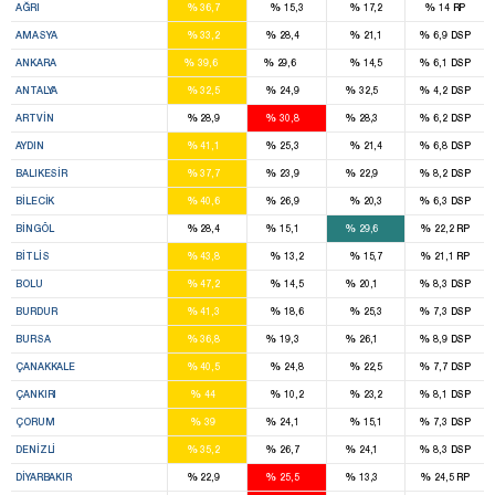
%
%
%
%
AĞRI
36,7
15,3
17,2
14
RP
2
2
%
%
%
%
AMASYA
33,2
28,4
21,1
6,9
DSP
16
10
%
%
%
%
ANKARA
39,6
29,6
14,5
6,1
DSP
3
1
4
%
%
%
%
ANTALYA
32,5
24,9
32,5
4,2
DSP
1
1
1
%
%
%
%
ARTVIN
28,9
30,8
28,3
6,2
DSP
6
1
%
%
%
%
AYDIN
41,1
25,3
21,4
6,8
DSP
6
1
1
%
%
%
%
BALIKESIR
37,7
23,9
22,9
8,2
DSP
1
1
%
%
%
%
BILECIK
40,6
26,9
20,3
6,3
DSP
1
1
1
%
%
%
%
BINGÖL
28,4
15,1
29,6
22,2
RP
3
%
%
%
%
BITLIS
43,8
13,2
15,7
21,1
RP
4
1
%
%
%
%
BOLU
47,2
14,5
20,1
8,3
DSP
3
%
%
%
%
BURDUR
41,3
18,6
25,3
7,3
DSP
7
1
3
%
%
%
%
BURSA
36,8
19,3
26,1
8,9
DSP
4
%
%
%
%
ÇANAKKALE
40,5
24,8
22,5
7,7
DSP
3
%
%
%
%
ÇANKIRI
44
10,2
23,2
8,1
DSP
4
2
%
%
%
%
ÇORUM
39
24,1
15,1
7,3
DSP
3
2
1
%
%
%
%
DENIZLI
35,2
26,7
24,1
8,3
DSP
3
4
1
%
%
%
%
DIYARBAKIR
22,9
25,5
13,3
24,5
RP
2
2