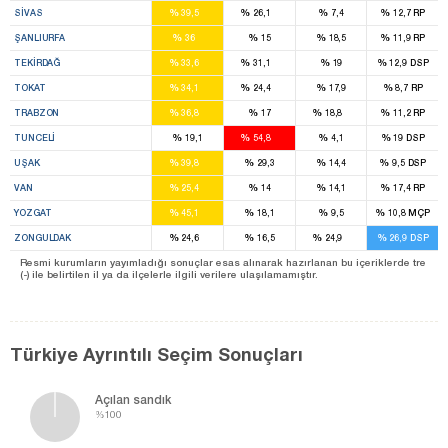
%
%
%
%
SIVAS
39,5
26,1
7,4
12,7
RP
7
%
%
%
%
ŞANLIURFA
36
15
18,5
11,9
RP
2
2
%
%
%
%
TEKIRDAĞ
33,6
31,1
19
12,9
DSP
4
2
%
%
%
%
TOKAT
34,1
24,4
17,9
8,7
RP
6
1
%
%
%
%
TRABZON
36,8
17
18,8
11,2
RP
2
%
%
%
%
TUNCELI
19,1
54,8
4,1
19
DSP
3
%
%
%
%
UŞAK
39,8
29,3
14,4
9,5
DSP
5
%
%
%
%
VAN
25,4
14
14,1
17,4
RP
5
%
%
%
%
YOZGAT
45,1
18,1
9,5
10,8
MÇP
4
5
%
%
%
%
ZONGULDAK
24,6
16,5
24,9
26,9
DSP
Resmi kurumların yayımladığı sonuçlar esas alınarak hazırlanan bu içeriklerde tre
(-) ile belirtilen il ya da ilçelerle ilgili verilere ulaşılamamıştır.
Türkiye Ayrıntılı Seçim Sonuçları
Açılan sandık
%100