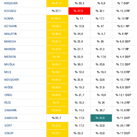
%
%
%
%
KIRŞEHIR
41,4
29,2
8,9
7
DSP
2
4
1
%
%
%
%
KOCAELI
27,1
27,6
20,1
13,2
RP
12
2
%
%
%
%
KONYA
38,4
17
17,1
15
RP
3
2
%
%
%
%
KÜTAHYA
36,2
15,8
27
9,1
RP
5
1
%
%
%
%
MALATYA
58,6
24,9
4,7
6
RP
4
2
3
%
%
%
%
MANISA
33,4
23,6
28
8,6
DSP
3
2
1
%
%
%
%
MARDIN
27,8
27,7
21,3
17
RP
5
4
%
%
%
%
MERSIN
36
33,9
17,6
4,4
DSP
2
2
1
%
%
%
%
MUĞLA
33,7
29,5
25,8
7,3
DSP
4
%
%
%
%
MUŞ
34,1
19,3
18,4
13,6
RP
1
1
1
%
%
%
%
NEVŞEHIR
33,2
20,8
22,8
10,7
RP
3
2
%
%
%
%
NIĞDE
36,8
19,2
21,8
8,8
DSP
7
%
%
%
%
ORDU
39,8
21,7
16,6
12,1
DSP
4
%
%
%
%
RIZE
31
18,3
24
14,2
RP
4
2
%
%
%
%
SAKARYA
34,6
14,3
26,7
10,6
RP
4
5
%
%
%
%
SAMSUN
30,7
17,9
30,8
11
DSP
3
2
%
%
%
%
SIIRT
27,9
17,3
22,9
24,1
RP
1
1
1
%
%
%
%
SINOP
30,1
22,2
22,6
17
DSP
6
1