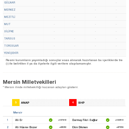
GÜLNAR
-
-
-
-
MERKEZ
-
-
-
-
MEZİTLİ
-
-
-
-
MUT
-
-
-
-
SİLİFKE
-
-
-
-
TARSUS
-
-
-
-
TOROSLAR
-
-
-
-
YENİŞEHİR
-
-
-
-
Resmi kurumların yayımladığı sonuçlar esas alınarak hazırlanan bu içeriklerde tre
(-) ile belirtilen il ya da ilçelerle ilgili verilere ulaşılamamıştır.
Mersin Milletvekilleri
* Mersin ilinde milletvekilliği kazanan adayları gösterir.
5
ANAP
4
SHP
Mersin
1
Ali Er
Durmuş Fikri Sağlar
+137418
+133516
2
Ali Hüsrev Bozer
Ekin Dikmen
+95050
+97559