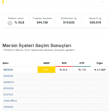
-
-
Katılım oranı
Toplam seçmen
Kullanılan oy
Geçerli oy
% 93,8
544.156
510.633
500.018
Mersin İlçeleri Seçim Sonuçları
* Partilerin Mersin ilinin ilçelerinde aldıkları sonuçları gösterir.
Şehir
ANAP
SHP
DYP
Diğer
5
4
%
%
%
%
MERSIN
36
33,9
17,6
4,4
DSP
AKDENIZ
-
-
-
-
ANAMUR
-
-
-
-
AYDINCIK
-
-
-
-
BOZYAZI
-
-
-
-
ÇAMLIYAYLA
-
-
-
-
ERDEMLİ
-
-
-
-