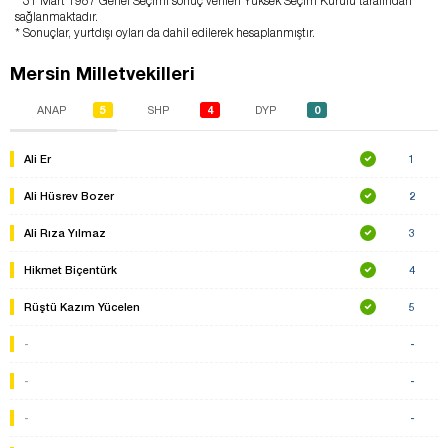
* 31 Mart 1987 Genel Seçimi sonuç verileri Yüksek Seçim Kurulu tarafından
sağlanmaktadır.
* Sonuçlar, yurtdışı oyları da dahil edilerek hesaplanmıştır.
Mersin Milletvekilleri
5
4
0
ANAP
SHP
DYP
Ali Er
1
Ali Hüsrev Bozer
2
Ali Rıza Yılmaz
3
Hikmet Biçentürk
4
Rüştü Kazım Yücelen
5
-
-
-
-
-
-