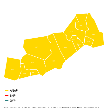
ÇML
TOR
TAR
MEZ
AKD
YNŞ
MUT
ERD
SLF
GLN
ANM
AYD
BZY
ANAP
SHP
DYP