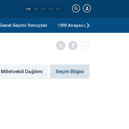
TR
EN
AR
FR
RU
Genel Seçimi Sonuçları
1988 Anayasa Referandumu Sonuçl
Milletvekili Dağılımı
Seçim Bilgisi