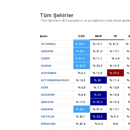
Tüm Şehirler
* Tüm Şehirlerin (81) sonuçlarını ve oy dağılımını özet olarak göster
Şehir
DSP
MHP
FP
26
8
18
İSTANBUL
%
29,7
%
10,1
%
21,3
%
9
8
5
ANKARA
%
23,1
%
21,6
%
17,1
%
14
3
İZMIR
%
40,3
%
11,1
%
4,9
%
5
4
2
ADANA
%
25,9
%
23,6
%
10,3
%
1
3
ADIYAMAN
%
6,3
%
10,6
%
27,5
%
1
3
1
AFYONKARAHISAR
%
12,6
%
28
%
11,4
%
1
1
AĞRI
%
2,8
%
7,7
%
12,8
2
1
AKSARAY
%
9,9
%
33
%
16,8
1
1
1
AMASYA
%
17,3
%
24,3
%
15,6
9
8
5
ANKARA
%
23,1
%
21,6
%
17,1
%
3
3
1
ANTALYA
%
20,1
%
22,3
%
6,3
%
1
ARDAHAN
%
20,2
%
8,2
%
8
1