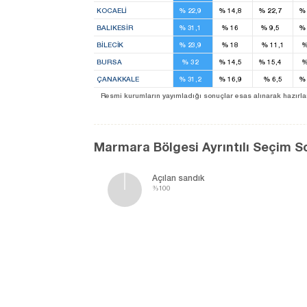
KOCAELI
%
22,9
%
14,8
%
22,7
%
3
2
1
BALIKESIR
%
31,1
%
16
%
9,5
%
1
1
BILECIK
%
23,9
%
18
%
11,1
6
2
3
BURSA
%
32
%
14,5
%
15,4
1
1
ÇANAKKALE
%
31,2
%
16,9
%
6,5
%
3
Resmi kurumların yayımladığı sonuçlar esas alınarak hazırlanan b
Marmara Bölgesi Ayrıntılı Seçim S
Açılan sandık
%100