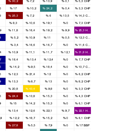
6
%
30,2
%
7,2
%
13,9
%
0,1
%
5,3
CHP
2
1
2
6
%
17
%
10,2
%
24,2
%
0,4
%
3,3
CHP
2
3
1
1
8
%
25,3
%
7,2
%
6
%
13,5
%
14,3
CHP
3
1
1
2
1
%
8,3
%
10,6
%
19,1
%
0
%
7,3
CHP
1
2
2
9
%
11,8
%
16,4
%
19,2
%
9,9
%
25,3
HADEP
5
2
2
4
%
5,2
%
10,9
%
11
%
0,5
%
12,3
CHP
1
1
1
6
%
3,4
%
16,6
%
16,7
%
0
%
11,6
CHP
1
1
1
4
%
10,9
%
11,1
%
11,7
%
12,1
%
31,8
HADEP
2
1
7
%
18,4
%
13,4
%
12,4
%
0
%
7,7
CHP
1
1
6
%
14,2
%
9,5
%
18,4
%
0
%
10,7
CHP
1
1
2
1
6
%
12,3
%
21,4
%
12
%
0
%
6,2
CHP
3
1
9
%
13,3
%
8,7
%
13
%
0
%
8,2
CHP
1
2
%
20,8
%
43,4
%
9,8
%
0
%
3,3
CHP
1
2
1
1
6
%
24,4
%
13,8
%
15,3
%
0
%
4,3
CHP
2
2
1
2
9
%
15
%
14,2
%
15,3
%
0
%
6,1
CHP
1
1
1
%
13,4
%
12,6
%
22,1
%
9,7
%
22,1
HADEP
1
1
,9
%
12,2
%
18,7
%
15,2
%
0
%
6,1
CHP
2
3
9
%
27,8
%
5,5
%
7,9
%
0
%
17
BBP
1
4
2
4