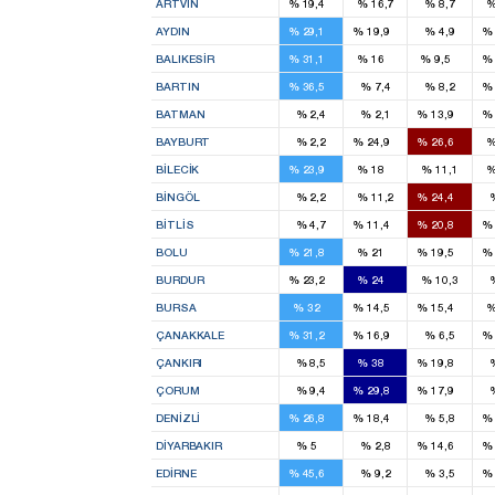
ARTVIN
%
19,4
%
16,7
%
8,7
3
2
AYDIN
%
29,1
%
19,9
%
4,9
%
3
2
1
BALIKESIR
%
31,1
%
16
%
9,5
%
1
BARTIN
%
36,5
%
7,4
%
8,2
%
1
BATMAN
%
2,4
%
2,1
%
13,9
%
1
1
BAYBURT
%
2,2
%
24,9
%
26,6
1
1
BILECIK
%
23,9
%
18
%
11,1
2
BINGÖL
%
2,2
%
11,2
%
24,4
1
1
BITLIS
%
4,7
%
11,4
%
20,8
%
1
1
1
BOLU
%
21,8
%
21
%
19,5
%
1
1
BURDUR
%
23,2
%
24
%
10,3
6
2
3
BURSA
%
32
%
14,5
%
15,4
1
1
ÇANAKKALE
%
31,2
%
16,9
%
6,5
%
2
1
ÇANKIRI
%
8,5
%
38
%
19,8
3
1
ÇORUM
%
9,4
%
29,8
%
17,9
2
2
DENIZLI
%
26,8
%
18,4
%
5,8
%
1
4
DIYARBAKIR
%
5
%
2,8
%
14,6
%
3
EDIRNE
%
45,6
%
9,2
%
3,5
%
1
2