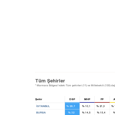
Tüm Şehirler
* Marmara Bölgesi'ndeki Tüm şehirleri (11) ve Milletvekili (130) dağ
Şehir
DSP
MHP
FP
26
8
18
İSTANBUL
%
29,7
%
10,1
%
21,3
%
6
2
3
BURSA
%
32
%
14,5
%
15,4
3
2
3