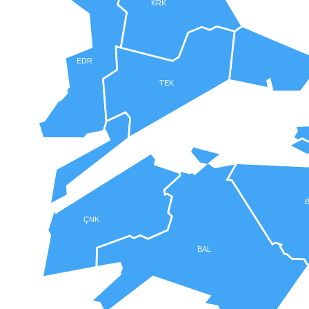
KRK
EDR
TEK
ÇNK
BAL