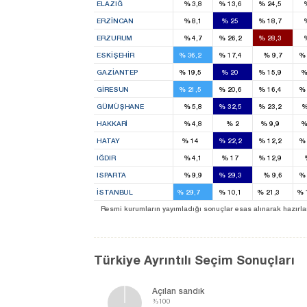
ELAZIĞ
%
3,8
%
13,6
%
24,5
1
1
ERZINCAN
%
8,1
%
25
%
18,7
3
3
ERZURUM
%
4,7
%
26,2
%
28,3
3
1
ESKIŞEHIR
%
36,2
%
17,4
%
9,7
%
2
3
2
GAZIANTEP
%
19,5
%
20
%
15,9
1
1
1
GIRESUN
%
21,5
%
20,6
%
16,4
%
1
1
GÜMÜŞHANE
%
5,8
%
32,5
%
23,2
1
HAKKARI
%
4,8
%
2
%
9,9
2
3
2
HATAY
%
14
%
22,2
%
12,2
%
1
1
IĞDIR
%
4,1
%
17
%
12,9
2
ISPARTA
%
9,9
%
29,3
%
9,6
%
26
8
18
İSTANBUL
%
29,7
%
10,1
%
21,3
%
14
3
Resmi kurumların yayımladığı sonuçlar esas alınarak hazırlanan b
Türkiye Ayrıntılı Seçim Sonuçları
Açılan sandık
%100