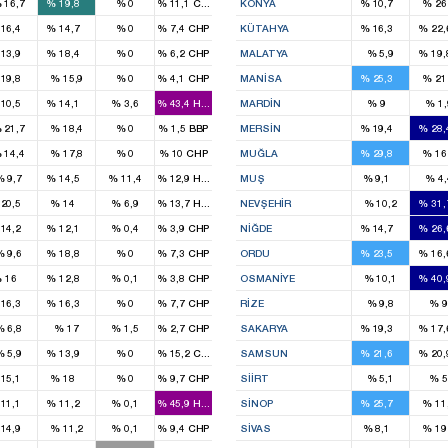
%
16,7
%
19,8
%
0
%
11,1
CHP
KONYA
%
10,7
%
2
2
1
1
16,4
%
14,7
%
0
%
7,4
CHP
KÜTAHYA
%
16,3
%
22,
1
2
13,9
%
18,4
%
0
%
6,2
CHP
MALATYA
%
5,9
%
19,
1
3
19,8
%
15,9
%
0
%
4,1
CHP
MANISA
%
25,3
%
2
1
2
1
10,5
%
14,1
%
3,6
%
43,4
HADEP
MARDIN
%
9
%
1,
3
%
21,7
%
18,4
%
0
%
1,5
BBP
MERSIN
%
19,4
%
28,
3
%
14,4
%
17,8
%
0
%
10
CHP
MUĞLA
%
29,8
%
1
1
1
%
9,7
%
14,5
%
11,4
%
12,9
HADEP
MUŞ
%
9,1
%
4,
1
1
20,5
%
14
%
6,9
%
13,7
HADEP
NEVŞEHIR
%
10,2
%
31,
1
1
1
14,2
%
12,1
%
0,4
%
3,9
CHP
NIĞDE
%
14,7
%
26,
1
2
%
9,6
%
18,8
%
0
%
7,3
CHP
ORDU
%
23,5
%
16,
3
2
%
16
%
12,8
%
0,1
%
3,8
CHP
OSMANIYE
%
10,1
%
40,
1
1
16,3
%
16,3
%
0
%
7,7
CHP
RIZE
%
9,8
%
9
1
%
6,8
%
17
%
1,5
%
2,7
CHP
SAKARYA
%
19,3
%
17,
1
3
%
5,9
%
13,9
%
0
%
15,2
CHP
SAMSUN
%
21,6
%
20,
1
2
15,1
%
18
%
0
%
9,7
CHP
SIIRT
%
5,1
%
5
3
3
1
11,1
%
11,2
%
0,1
%
45,9
HADEP
SINOP
%
25,7
%
11
1
1
14,9
%
11,2
%
0,1
%
9,4
CHP
SIVAS
%
8,1
%
1
1
1