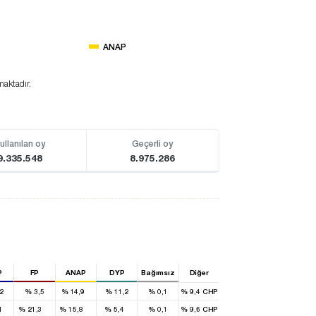
ANAP
maktadır.
ullanılan oy
Geçerli oy
9.335.548
8.975.286
P
FP
ANAP
DYP
Bağımsız
Diğer
2
%
3,5
%
14,9
%
11,2
%
0,1
%
9,4
CHP
8
18
14
3
1
%
21,3
%
15,8
%
5,4
%
0,1
%
9,6
CHP
1