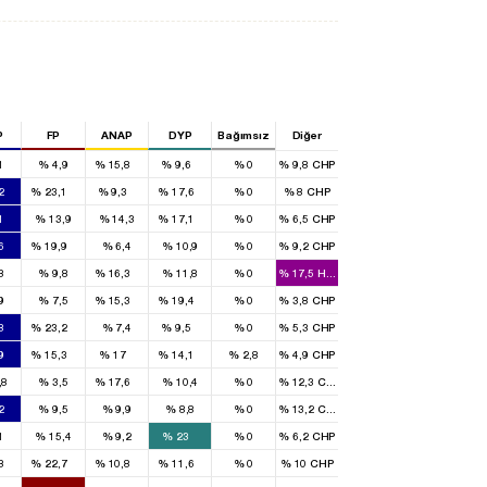
P
FP
ANAP
DYP
Bağımsız
Diğer
1
%
4,9
%
15,8
%
9,6
%
0
%
9,8
CHP
3
3
1
2
2
%
23,1
%
9,3
%
17,6
%
0
%
8
CHP
1
1
1
%
13,9
%
14,3
%
17,1
%
0
%
6,5
CHP
1
1
6
%
19,9
%
6,4
%
10,9
%
0
%
9,2
CHP
1
1
8
%
9,8
%
16,3
%
11,8
%
0
%
17,5
HADEP
1
1
1
9
%
7,5
%
15,3
%
19,4
%
0
%
3,8
CHP
4
2
1
8
%
23,2
%
7,4
%
9,5
%
0
%
5,3
CHP
1
1
1
1
9
%
15,3
%
17
%
14,1
%
2,8
%
4,9
CHP
1
,8
%
3,5
%
17,6
%
10,4
%
0
%
12,3
CHP
2
2
%
9,5
%
9,9
%
8,8
%
0
%
13,2
CHP
1
1
1
%
15,4
%
9,2
%
23
%
0
%
6,2
CHP
2
3
1
1
8
%
22,7
%
10,8
%
11,6
%
0
%
10
CHP
5
6
1
2