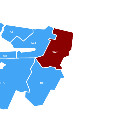
İST
KCL
SAK
YAL
BRS
BİL