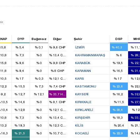
ir.
ANAP
DYP
Bağımsız
Diğer
Şehir
DSP
MH
14
3
15,8
%
5,4
%
0,1
%
9,6
CHP
İZMIR
%
40,3
%
11,
4
2
10,8
%
7,3
%
0
%
13,4
CHP
KAHRAMANMARAŞ
%
6
%
28,
5
2
1
15,8
%
9,6
%
0
%
9,8
CHP
KARABÜK
%
19,5
%
22,
2
1
1
11,8
%
9,4
%
0
%
8
CHP
KARAMAN
%
16,5
%
31,
1
1
1
10,5
%
17
%
0,3
%
12,1
CHP
KARS
%
17
%
12,
1
1
1
12,2
%
15,5
%
7,3
%
7,4
CHP
KASTAMONU
%
23,6
%
22,
1
1
1
%
9,2
%
12,7
%
12,1
%
33,7
HADEP
KAYSERI
%
16,2
%
32,
1
%
10,5
%
14,6
%
0
%
8,1
CHP
KIRIKKALE
%
11,5
%
27,
1
2
%
10,4
%
12,8
%
0
%
12,1
CHP
KIRKLARELI
%
38,4
%
12
4
2
1
10,8
%
7,3
%
0
%
13,4
CHP
KIRŞEHIR
%
18,3
%
33,
2
3
13,2
%
19,3
%
0
%
12,3
CHP
KILIS
%
20,4
%
21,
1
3
%
16,3
%
21,5
%
0
%
10,7
CHP
KOCAELI
%
22,9
%
14,
1
2