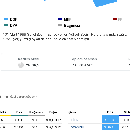
DSP
MHP
FP
DYP
Bağımsız
* 31 Mart 1999 Genel Seçimi sonuç verileri Yüksek Seçim Kurulu tarafından sağlan
* Sonuçlar, yurtdışı oyları da dahil edilerek hesaplanmıştır.
Katılım oranı
Toplam seçmen
K
% 86,5
10.789.265
ılımını özet olarak gösterir.
ANAP
DYP
Bağımsız
Diğer
Şehir
DSP
MH
14
3
15,8
%
5,4
%
0,1
%
9,6
CHP
EDIRNE
%
45,6
%
9,
3
2
26
%
16
%
12,8
%
0,1
%
3,8
CHP
İSTANBUL
%
29,7
%
10,
1
1
2