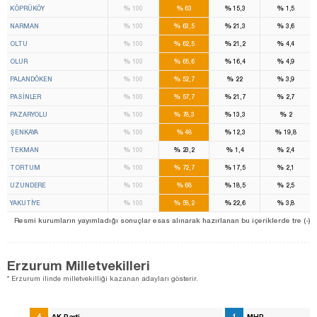
%
%
%
%
KÖPRÜKÖY
100
63
15,3
1,5
%
%
%
%
NARMAN
100
63,5
21,3
3,6
%
%
%
%
OLTU
100
62,5
21,2
4,4
%
%
%
%
OLUR
100
65,6
16,4
4,9
%
%
%
%
PALANDÖKEN
100
52,7
22
3,9
%
%
%
%
PASİNLER
100
57,7
21,7
2,7
%
%
%
%
PAZARYOLU
100
78,3
13,3
2
%
%
%
%
ŞENKAYA
100
48
12,3
19,8
%
%
%
%
TEKMAN
100
23,2
1,4
2,4
%
%
%
%
TORTUM
100
72,7
17,5
2,1
%
%
%
%
UZUNDERE
100
68
18,5
2,5
%
%
%
%
YAKUTİYE
100
58,2
22,6
3,8
Resmi kurumların yayımladığı sonuçlar esas alınarak hazırlanan bu içeriklerde tre (-) ile be
Erzurum Milletvekilleri
* Erzurum ilinde milletvekilliği kazanan adayları gösterir.
4
AK Parti
1
MHP