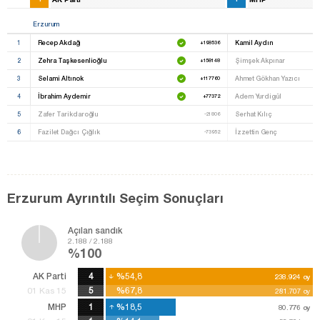
Erzurum
1
Recep Akdağ
Kamil Aydın
+198536
2
Zehra Taşkesenlioğlu
Şimşek Akpınar
+158148
3
Selami Altınok
Ahmet Gökhan Yazıcı
+117760
4
İbrahim Aydemir
Adem Yurdigül
+77372
5
Zafer Tarikdaroğlu
Serhat Kılıç
-21806
6
Fazilet Dağcı Çığlık
İzzettin Genç
-73952
Erzurum Ayrıntılı Seçim Sonuçları
Açılan sandık
2.188 / 2.188
%100
AK Parti
4
%54,8
%54,8
238.924
238.924
oy
oy
5
%67,8
%67,8
01 Kas 15
281.707
281.707
oy
oy
MHP
1
%18,5
%18,5
80.776
80.776
oy
oy