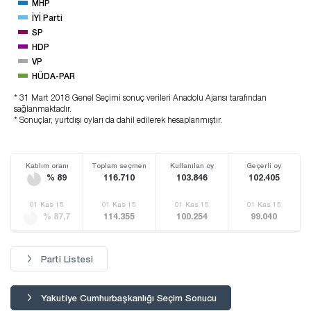
MHP
İYİ Parti
SP
HDP
VP
HÜDA-PAR
* 31 Mart 2018 Genel Seçimi sonuç verileri Anadolu Ajansı tarafından
sağlanmaktadır.
* Sonuçlar, yurtdışı oyları da dahil edilerek hesaplanmıştır.
Katılım oranı
Toplam seçmen
Kullanılan oy
Geçerli oy
% 89
116.710
103.846
102.405
01 Kas 15
01 Kas 15
01 Kas 15
01 Kas 15
% 87,7
114.355
100.254
99.040
Parti Listesi
Yakutiye Cumhurbaşkanlığı Seçim Sonucu