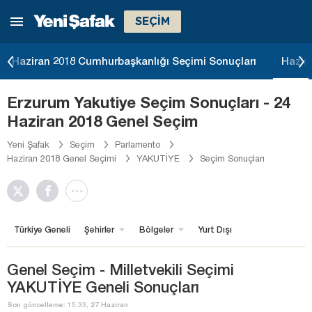
SEÇİM
Haziran 2018 Cumhurbaşkanlığı Seçimi Sonuçları
Hazir
Erzurum Yakutiye Seçim Sonuçları - 24
Haziran 2018 Genel Seçim
Yeni Şafak
Seçim
Parlamento
Haziran 2018 Genel Seçimi
YAKUTİYE
Seçim Sonuçları
Türkiye Geneli
Şehirler
Bölgeler
Yurt Dışı
Genel Seçim - Milletvekili Seçimi
YAKUTİYE Geneli Sonuçları
Son güncelleme: 15:33, 27 Haziran