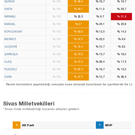
%
%
%
%
GÜRÜN
100
49,4
18,7
16,7
%
%
%
%
HAFİK
100
44,1
11,3
36,7
%
%
%
%
İMRANLI
100
23,5
9,7
51,6
%
%
%
%
KANGAL
100
37
24,1
25,8
%
%
%
%
KOYULHİSAR
100
62,9
12,5
14,3
%
%
%
%
MERKEZ
100
57,3
22,3
9,4
%
%
%
%
SUŞEHRİ
100
73,4
10,7
6,3
%
%
%
%
ŞARKIŞLA
100
57,8
15,7
16,3
%
%
%
%
ULAŞ
100
47,5
26,4
17,5
%
%
%
%
YILDIZELİ
100
60,5
18,7
15,3
%
%
%
%
ZARA
100
47,5
13,7
28,5
Resmi kurumların yayımladığı sonuçlar esas alınarak hazırlanan bu içeriklerde tre (-) ile be
Sivas Milletvekilleri
* Sivas ilinde milletvekilliği kazanan adayları gösterir.
3
AK Parti
1
MHP