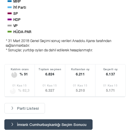
MHP
İYİ Parti
SP
HDP
VP
HÜDA-PAR
* 31 Mart 2018 Genel Seçimi sonuç verileri Anadolu Ajansı tarafından
sağlanmaktadır.
* Sonuçlar, yurtdışı oyları da dahil edilerek hesaplanmıştır.
Katılım oranı
Toplam seçmen
Kullanılan oy
Geçerli oy
% 91
6.824
6.211
6.137
01 Kas 15
01 Kas 15
01 Kas 15
01 Kas 15
% 82,3
6.327
5.210
5.171
Parti Listesi
İmranlı Cumhurbaşkanlığı Seçim Sonucu