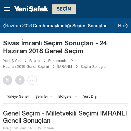
SEÇİM
Haziran 2018 Cumhurbaşkanlığı Seçimi Sonuçları
Hazir
Sivas İmranlı Seçim Sonuçları - 24
Haziran 2018 Genel Seçim
Yeni Şafak
Seçim
Parlamento
Haziran 2018 Genel Seçimi
İMRANLI
Seçim Sonuçları
Türkiye Geneli
Şehirler
Bölgeler
Yurt Dışı
Genel Seçim - Milletvekili Seçimi İMRANLI
Geneli Sonuçları
Son güncelleme: 15:33, 27 Haziran