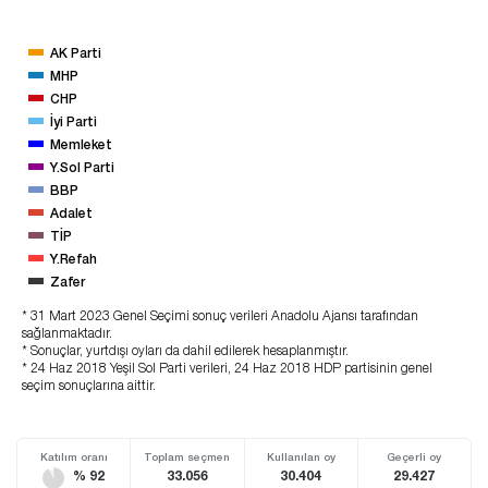
AK Parti
MHP
CHP
İyi Parti
Memleket
Y.Sol Parti
BBP
Adalet
TİP
Y.Refah
Zafer
* 31 Mart 2023 Genel Seçimi sonuç verileri Anadolu Ajansı tarafından
sağlanmaktadır.
* Sonuçlar, yurtdışı oyları da dahil edilerek hesaplanmıştır.
* 24 Haz 2018 Yeşil Sol Parti verileri, 24 Haz 2018 HDP partisinin genel
seçim sonuçlarına aittir.
Katılım oranı
Toplam seçmen
Kullanılan oy
Geçerli oy
% 92
33.056
30.404
29.427