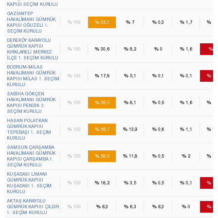
KAPISI SEÇIM KURULU
GAZIANTEP
HAVALIMANI GÜMRÜK
%
%
%
%
%
%
100
35,1
7
0,3
1,7
23
KAPISI OĞUZELI 1.
SEÇIM KURULU
DEREKÖY KARAYOLU
GÜMRÜK KAPISI
%
%
%
%
%
%
100
30,6
8,2
0
1,6
3
KIRKLARELI MERKEZ
İLÇE 1. SEÇIM KURULU
BODRUM-MILAS
HAVALIMANI GÜMRÜK
%
%
%
%
%
%
100
17,8
5,1
0,1
0,1
53
KAPISI MILAS 1. SEÇIM
KURULU
SABIHA GÖKÇEN
HAVALIMANI GÜMRÜK
%
%
%
%
%
%
100
39,5
8,1
0,5
1,6
29
KAPISI PENDIK 2.
SEÇIM KURULU
HASAN POLATKAN
GÜMRÜK KAPISI
%
%
%
%
%
%
100
56,7
13,9
0,6
1,1
16
TEPEBAŞI 1. SEÇIM
KURULU
SAMSUN ÇARŞAMBA
HAVALIMANI GÜMRÜK
%
%
%
%
%
%
100
59,5
11,8
0,5
2
16
KAPISI ÇARŞAMBA 1.
SEÇIM KURULU
KUŞADASI LIMANI
GÜMRÜK KAPISI
%
%
%
%
%
%
100
18,2
3,5
0,5
0,1
54
KUŞADASI 1. SEÇIM
KURULU
AKTAŞ KARAYOLU
%
%
%
%
%
%
GÜMRÜK KAPISI ÇILDIR
100
6,3
6,3
6,3
0
37
1. SEÇIM KURULU