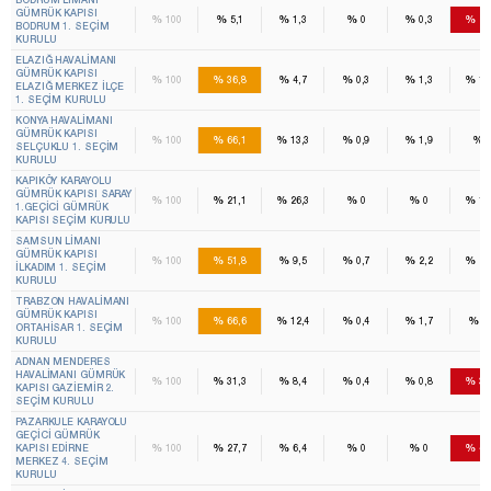
GÜMRÜK KAPISI
%
%
%
%
%
%
100
5,1
1,3
0
0,3
73
BODRUM 1. SEÇIM
KURULU
ELAZIĞ HAVALIMANI
GÜMRÜK KAPISI
%
%
%
%
%
%
100
36,8
4,7
0,3
1,3
16
ELAZIĞ MERKEZ İLÇE
1. SEÇIM KURULU
KONYA HAVALIMANI
GÜMRÜK KAPISI
%
%
%
%
%
%
100
66,1
13,3
0,9
1,9
SELÇUKLU 1. SEÇIM
KURULU
KAPIKÖY KARAYOLU
GÜMRÜK KAPISI SARAY
%
%
%
%
%
%
100
21,1
26,3
0
0
15
1.GEÇICI GÜMRÜK
KAPISI SEÇIM KURULU
SAMSUN LIMANI
GÜMRÜK KAPISI
%
%
%
%
%
%
100
51,8
9,5
0,7
2,2
23
İLKADIM 1. SEÇIM
KURULU
TRABZON HAVALIMANI
GÜMRÜK KAPISI
%
%
%
%
%
%
100
66,6
12,4
0,4
1,7
8,
ORTAHISAR 1. SEÇIM
KURULU
ADNAN MENDERES
HAVALIMANI GÜMRÜK
%
%
%
%
%
%
100
31,3
8,4
0,4
0,8
39
KAPISI GAZIEMIR 2.
SEÇIM KURULU
PAZARKULE KARAYOLU
GEÇICI GÜMRÜK
%
%
%
%
%
%
KAPISI EDIRNE
100
27,7
6,4
0
0
48
MERKEZ 4. SEÇIM
KURULU