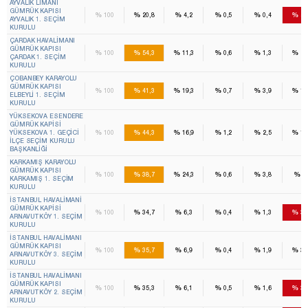
AYVALIK LIMANI
GÜMRÜK KAPISI
%
%
%
%
%
%
100
20,8
4,2
0,5
0,4
55
AYVALIK 1. SEÇIM
KURULU
ÇARDAK HAVALIMANI
GÜMRÜK KAPISI
%
%
%
%
%
%
100
54,3
11,3
0,6
1,3
20
ÇARDAK 1. SEÇIM
KURULU
ÇOBANBEY KARAYOLU
GÜMRÜK KAPISI
%
%
%
%
%
%
100
41,3
19,3
0,7
3,9
12
ELBEYLI 1. SEÇIM
KURULU
YÜKSEKOVA ESENDERE
GÜMRÜK KAPISI
%
%
%
%
%
%
YÜKSEKOVA 1. GEÇICI
100
44,3
16,9
1,2
2,5
13
İLÇE SEÇIM KURULU
BAŞKANLIĞI
KARKAMIŞ KARAYOLU
GÜMRÜK KAPISI
%
%
%
%
%
%
100
38,7
24,3
0,6
3,8
8,
KARKAMIŞ 1. SEÇIM
KURULU
İSTANBUL HAVALIMANI
GÜMRÜK KAPISI
%
%
%
%
%
%
100
34,7
6,3
0,4
1,3
36
ARNAVUTKÖY 1. SEÇIM
KURULU
İSTANBUL HAVALIMANI
GÜMRÜK KAPISI
%
%
%
%
%
%
100
35,7
6,9
0,4
1,9
34
ARNAVUTKÖY 3. SEÇIM
KURULU
İSTANBUL HAVALIMANI
GÜMRÜK KAPISI
%
%
%
%
%
%
100
35,3
6,1
0,5
1,6
36
ARNAVUTKÖY 2. SEÇIM
KURULU