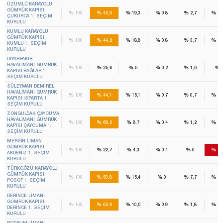
ÜZÜMLÜ KARAYOLU
GÜMRÜK KAPISI
%
%
%
%
%
%
100
45,9
19,3
0,8
2,7
10
ÇUKURCA 1. SEÇIM
KURULU
KUMLU KARAYOLU
GÜMRÜK KAPISI
%
%
%
%
%
%
100
44,2
18,8
0,8
3,7
10
KUMLU 1. SEÇIM
KURULU
DIYARBAKIR
HAVALIMANI GÜMRÜK
%
%
%
%
%
%
100
25,6
5
0,2
1,6
KAPISI BAĞLAR 1.
SEÇIM KURULU
SÜLEYMAN DEMIREL
HAVALIMANI GÜMRÜK
%
%
%
%
%
%
100
44,1
15,1
0,7
0,7
20
KAPISI ISPARTA 1.
SEÇIM KURULU
ZONGULDAK ÇAYCUMA
HAVALIMANI GÜMRÜK
%
%
%
%
%
%
100
69,2
8,7
0,4
1,2
13
KAPISI ÇAYCUMA 1.
SEÇIM KURULU
MERSIN LIMAN
GÜMRÜK KAPISI
%
%
%
%
%
%
100
22,7
4,3
0,4
0
44
AKDENIZ 1. SEÇIM
KURULU
TÜRKGÖZÜ KARAYOLU
GÜMRÜK KAPISI
%
%
%
%
%
%
100
53,8
15,4
0
7,7
23
POSOF 1. SEÇIM
KURULU
DERINCE LIMANI
GÜMRÜK KAPISI
%
%
%
%
%
%
100
62,6
10,5
0,9
1,8
11
DERINCE 1. SEÇIM
KURULU
BODRUM LIMANI