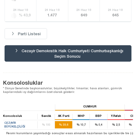
24 Haz 18
24 Haz 18
24 Haz 18
24 Haz 18
% 43,9
1.477
649
645
Parti Listesi
Cezayir Demokratik Halk Cumhuriyeti Cumhurbaşkanlığı
Seçim Sonucu
Konsolosluklar
* Dünya Genelinde başkonsoluklar, büyükelçilikler, limanlar, hava alanları, gümrük
kapılarındaki oy dağılımlarını özet olarak gösterir.
CUMHUR
Konsolosluk
Sandık
AK Parti
MHP
BBP
Y.Refah
CH
CEZAYIR
%
%
%
%
%
%
100
39,6
10,7
0,4
2,5
21
BÜYÜKELÇILIĞI
Resmi kurumların yayımladığı sonuçlar esas alınarak hazırlanan bu içeriklerde tre (-) ile be