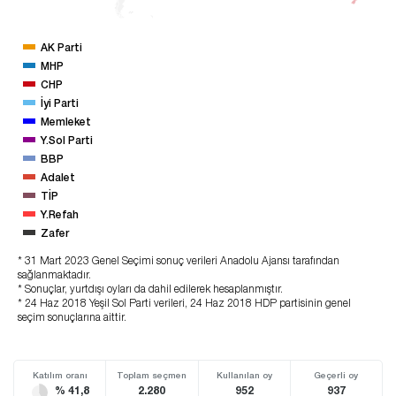
AK Parti
MHP
CHP
İyi Parti
Memleket
Y.Sol Parti
BBP
Adalet
TİP
Y.Refah
Zafer
* 31 Mart 2023 Genel Seçimi sonuç verileri Anadolu Ajansı tarafından
sağlanmaktadır.
* Sonuçlar, yurtdışı oyları da dahil edilerek hesaplanmıştır.
* 24 Haz 2018 Yeşil Sol Parti verileri, 24 Haz 2018 HDP partisinin genel
seçim sonuçlarına aittir.
Katılım oranı
Toplam seçmen
Kullanılan oy
Geçerli oy
% 41,8
2.280
952
937