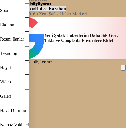
Tükete tükete büyüyoruz
Hatice Karahan
Spor
04:00, 14/06/2016
• Yeni Şafak Haber Merkezi
Ekonomi
Yeni Şafak Haberlerini Daha Sık Gör:
Resmi İlanlar
Tıkla ve Google'da Favorilere Ekle!
Teknoloji
Hayat
REKLAM
Video
Galeri
Hava Durumu
Namaz Vakitleri