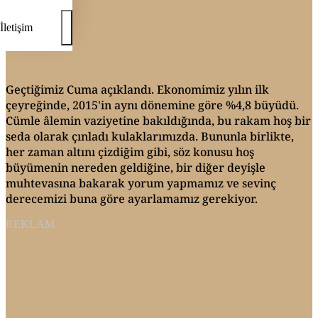
İletişim
Geçtiğimiz Cuma açıklandı. Ekonomimiz yılın ilk
çeyreğinde, 2015'in aynı dönemine göre %4,8 büyüdü.
Cümle âlemin vaziyetine bakıldığında, bu rakam hoş bir
seda olarak çınladı kulaklarımızda. Bununla birlikte,
her zaman altını çizdiğim gibi, söz konusu hoş
büyümenin nereden geldiğine, bir diğer deyişle
muhtevasına bakarak yorum yapmamız ve sevinç
derecemizi buna göre ayarlamamız gerekiyor.
REKLAM