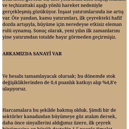
ve teçhizattaki aşağı yönlü hareket nedeniyle
gerçekleşmiş gözüküyor. İnşaat yatırımlarında ise artış
var. Öte yandan, kamu yatırımları, ilk çeyrekteki hafif
dozda artışıyla, büyüme için neredeyse etkisiz eleman
rolü oynamış. Sonuç olarak, yeni yılın ilk zamanlarını
yine yatırımdan totalde hayır görmeden geçirmişiz.
ARKAMIZDA SANAYİ VAR
Ve hesabı tamamlayacak olursak; bu dönemde stok
değişikliklerinden de 0,4 puanlık katkıyı alıp %4,8'e
ulaşıyoruz.
Harcamalara bu şekilde bakmış olduk. Şimdi bir de
sektörler kanadından büyümeye göz atalım dersek,
daha önce sinyallerini aldığımız üzere, ilk çeyrek
büyümesine en büyük desteğin 1,5 puanla “imalat