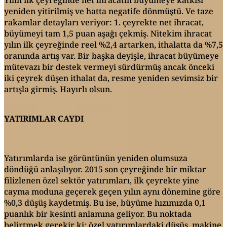
yeniden yitirilmiş ve hatta negatife dönmüştü. Ve taze
rakamlar detayları veriyor: 1. çeyrekte net ihracat,
büyümeyi tam 1,5 puan aşağı çekmiş. Nitekim ihracat
yılın ilk çeyreğinde reel %2,4 artarken, ithalatta da %7,5
oranında artış var. Bir başka deyişle, ihracat büyümeye
mütevazı bir destek vermeyi sürdürmüş ancak önceki
iki çeyrek düşen ithalat da, resme yeniden sevimsiz bir
artışla girmiş. Hayırlı olsun.
YATIRIMLAR CAYDI
Yatırımlarda ise görüntünün yeniden olumsuza
döndüğü anlaşılıyor. 2015 son çeyreğinde bir miktar
filizlenen özel sektör yatırımları, ilk çeyrekte yine
cayma moduna geçerek geçen yılın aynı dönemine göre
%0,3 düşüş kaydetmiş. Bu ise, büyüme hızımızda 0,1
puanlık bir kesinti anlamına geliyor. Bu noktada
belirtmek gerekir ki; özel yatırımlardaki düşüş, makine