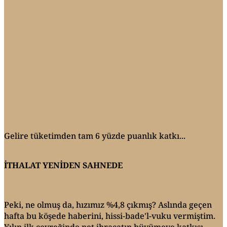
Gelire tüketimden tam 6 yüzde puanlık katkı...
İTHALAT YENİDEN SAHNEDE
Peki, ne olmuş da, hızımız %4,8 çıkmış? Aslında geçen
hafta bu köşede haberini, hissi-bade'l-vuku vermiştim.
Yılın ilk çeyreğinde net ihracatın büyümeye katkısı