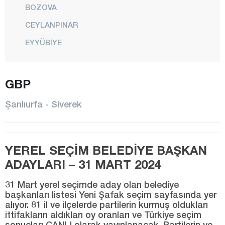
BOZOVA
CEYLANPINAR
EYYÜBİYE
HALFETİ
HALİLİYE
GBP
HARRAN
Şanlıurfa - Siverek
HİLVAN
KARAKÖPRÜ
YEREL SEÇİM BELEDİYE BAŞKAN
SİVEREK
ADAYLARI – 31 MART 2024
SURUÇ
31 Mart yerel seçimde aday olan belediye
VİRANŞEHİR
başkanları listesi Yeni Şafak seçim sayfasında yer
alıyor. 81 il ve ilçelerde partilerin kurmuş oldukları
Şırnak
ittifakların aldıkları oy oranları ve Türkiye seçim
Tekirdağ
sonuçları CANLI olarak yayınlanacak. Partilerin ve