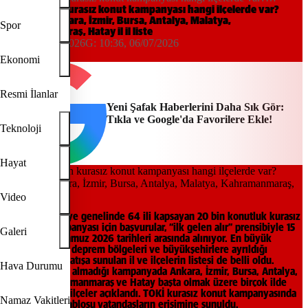
İstanbul, Ankara, İzmir, Bursa, Antalya, Malatya, Kahramanmaraş,
TOKİ 20 bin kurasız konut kampanyası hangi ilçelerde var?
İstanbul, Ankara, İzmir, Bursa, Antalya, Malatya,
Hatay il il liste
Spor
Kahramanmaraş, Hatay il il liste
10:36, 06/07/2026
G:
10:36, 06/07/2026
Yeni Şafak
Ekonomi
Resmi İlanlar
Yeni Şafak Haberlerini Daha Sık Gör:
Tıkla ve Google'da Favorilere Ekle!
Teknoloji
Hayat
Video
TOKİ’nin Türkiye genelinde 64 ili kapsayan 20 bin konutluk kurasız
açık satış kampanyası için başvurular, “ilk gelen alır” prensibiyle 15
Galeri
Haziran–17 Temmuz 2026 tarihleri arasında alınıyor. En büyük
kontenjanların deprem bölgeleri ve büyükşehirlere ayrıldığı
kampanyada, satışa sunulan il ve ilçelerin listesi de belli oldu.
Hava Durumu
İstanbul’un yer almadığı kampanyada Ankara, İzmir, Bursa, Antalya,
Malatya, Kahramanmaraş ve Hatay başta olmak üzere birçok ilde
satış yapılacak ilçeler açıklandı. TOKİ kurasız konut kampanyasında
Namaz Vakitleri
il il açık satış tablosu vatandaşların erişimine sunuldu.