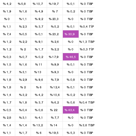
%
4,2
%
5,8
%
10,7
%
19,7
%
0,1
%
0
TBP
%
1,9
%
1,6
%
4,9
%
7
%
0,2
%
0
TBP
1
%
0
%
1,1
%
9,2
%
20,3
%
0
%
0
TBP
%
1,1
%
2,3
%
3,7
%
5,2
%
0,1
%
0,4
TİP
2
1
%
7,4
%
0,5
%
0,1
%
23,2
%
30,9
%
0
TBP
%
1,2
%
2,2
%
9,1
%
2,6
%
0
%
1,3
TBP
%
1,2
%
2
%
1,7
%
2,2
%
0
%
0,3
TİP
1
%
0,3
%
0,7
%
0,2
%
17,9
%
46,5
%
0
TBP
%
1,5
%
1,6
%
11
%
9,9
%
0,1
%
0
TBP
1
%
1,7
%
3,1
%
13
%
9,3
%
0
%
0
TBP
%
1,8
%
2,9
%
9,6
%
7,9
%
0,8
%
0
TBP
%
1,8
%
2
%
6
%
12,4
%
0,1
%
0
TBP
%
1,4
%
3,2
%
4,2
%
10,6
%
0,2
%
0
TBP
%
1,7
%
1,8
%
3,7
%
6,2
%
0,6
%
0,4
TBP
1
1
%
0,5
%
0,4
%
0,6
%
22
%
43,4
%
0
TBP
%
2,8
%
3,1
%
4,1
%
7,7
%
0
%
0
TBP
1
1
%
1,4
%
1,4
%
13,2
%
14
%
0
%
3,6
TBP
1
%
1,1
%
1,7
%
6
%
19,5
%
5,3
%
0
TBP