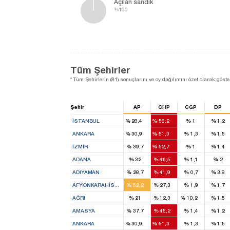
Açılan sandık
%100
Tüm Şehirler
* Tüm Şehirlerin (81) sonuçlarını ve oy dağılımını özet olarak göster
Şehir
AP
CHP
CGP
DP
13
27
İSTANBUL
%
28,4
%
58,2
%
1
%
1,2
10
16
ANKARA
%
30,9
%
51,3
%
1,3
%
1,5
8
11
İZMIR
%
39,7
%
52,7
%
1
%
1,4
5
7
ADANA
%
32
%
46,5
%
1,1
%
2
1
2
ADIYAMAN
%
28,7
%
41,9
%
0,7
%
3,8
4
2
AFYONKARAHISAR
%
52,2
%
27,3
%
1,9
%
1,7
2
1
1
AĞRI
%
21
%
12,3
%
10,2
%
1,5
2
2
AMASYA
%
37,7
%
45,2
%
1,4
%
1,2
10
16
ANKARA
%
30,9
%
51,3
%
1,3
%
1,5
4
3