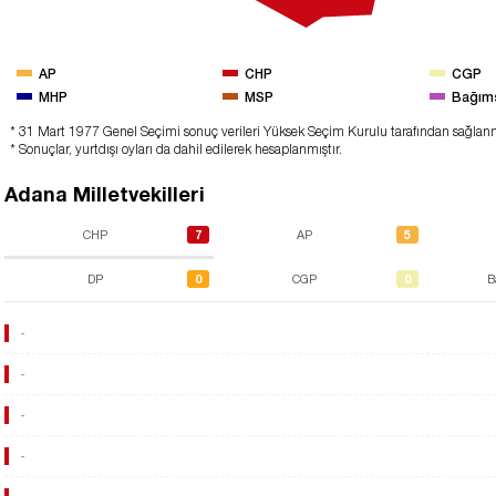
AP
CHP
CGP
MHP
MSP
Bağım
* 31 Mart 1977 Genel Seçimi sonuç verileri Yüksek Seçim Kurulu tarafından sağlan
* Sonuçlar, yurtdışı oyları da dahil edilerek hesaplanmıştır.
Adana Milletvekilleri
7
5
CHP
AP
0
0
DP
CGP
B
-
-
-
-