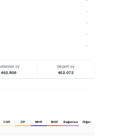
-
-
-
-
-
ullanılan oy
Geçerli oy
462.806
452.072
CGP
DP
MHP
MSP
Bağımsız
Diğer
-
-
-
-
-
-