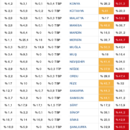
%
4,2
%
3,1
%
0,1
%
0,4
TBP
KONYA
%
28,2
%
31,3
4
1
%
2,3
%
5,8
%
0,2
%
0
TBP
KÜTAHYA
%
61
%
23,3
1
4
%
2,8
%
2,8
%
0,1
%
0,3
TBP
MALATYA
%
17
%
52,3
6
4
%
2,8
%
4,8
%
0,1
%
0
TBP
MANISA
%
48,6
%
38,7
1
2
%
2,8
%
6,4
%
0
%
0
TBP
MARDIN
%
16,5
%
21,2
4
4
%
1,1
%
25,4
%
16
%
0
TBP
MERSIN
%
38,7
%
44,7
1
2
2
%
0,3
%
27,3
%
19,9
%
0
TBP
MUĞLA
%
50,3
%
42,4
1
1
%
3,4
%
9,5
%
0
%
0
TBP
MUŞ
%
18
%
16,4
2
1
%
6,7
%
6,8
%
0
%
0
TBP
NEVŞEHIR
%
41,4
%
34,5
2
2
%
2,9
%
5,5
%
0
%
0,3
TİP
NIĞDE
%
37,8
%
35,1
3
4
%
2,2
%
4,9
%
0,1
%
0,3
TBP
ORDU
%
29,6
%
47,4
2
2
%
17
%
10
%
0
%
0
TBP
RIZE
%
45,7
%
32
1
3
2
%
12,7
%
8,3
%
0,7
%
0,8
TBP
SAKARYA
%
44,3
%
36,1
5
5
%
3,7
%
3,2
%
0
%
0
TBP
SAMSUN
%
44,1
%
41,2
1
1
1
1
%
1,1
%
17,9
%
17,1
%
1,5
TİP
SIIRT
%
17,2
%
15,9
1
2
%
1,4
%
2,2
%
0,1
%
0
TBP
SINOP
%
38,1
%
44,2
1
1
2
4
%
18,7
%
14
%
16,8
%
0
TBP
SIVAS
%
23,5
%
42,9
3
3
%
18,8
%
5,9
%
0
%
0,3
TBP
ŞANLIURFA
%
32,9
%
33,5
1
1
2
2