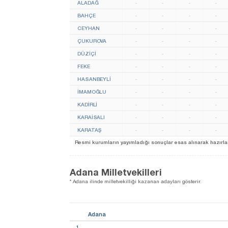
ALADAĞ
-
-
-
-
BAHÇE
-
-
-
-
CEYHAN
-
-
-
-
ÇUKUROVA
-
-
-
-
DÜZİÇİ
-
-
-
-
FEKE
-
-
-
-
HASANBEYLİ
-
-
-
-
İMAMOĞLU
-
-
-
-
KADİRLİ
-
-
-
-
KARAİSALI
-
-
-
-
KARATAŞ
-
-
-
-
Resmi kurumların yayımladığı sonuçlar esas alınarak hazırlanan b
Adana Milletvekilleri
* Adana ilinde milletvekilliği kazanan adayları gösterir.
Adana
1