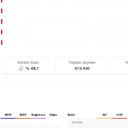
-
-
-
-
-
Katılım oranı
Toplam seçmen
K
% 68,7
673.430
MHP
MSP
Bağımsız
Diğer
Şehir
AP
CHP
-
-
-
-
KOZAN
-
-