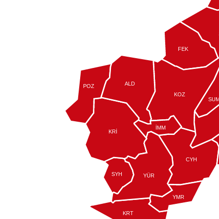
FEK
ALD
POZ
KOZ
SU
İMM
KRİ
CYH
SYH
YÜR
YMR
KRT