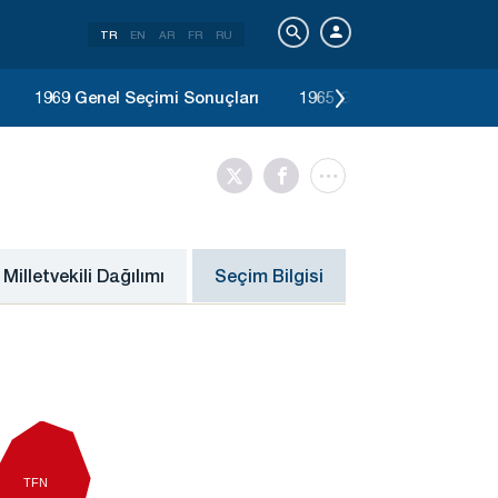
TR
EN
AR
FR
RU
1969 Genel Seçimi Sonuçları
1965 Genel Seçimi Sonuç
Milletvekili Dağılımı
Seçim Bilgisi
TFN