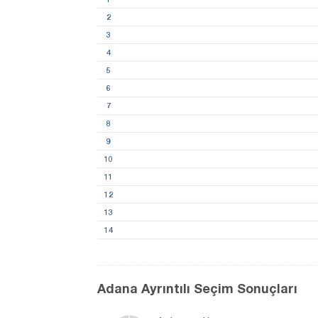
2
3
4
5
6
7
8
9
10
11
12
13
14
Adana Ayrıntılı Seçim Sonuçları