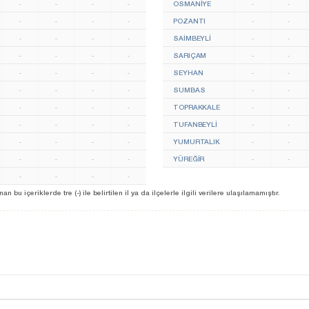
-
-
-
-
OSMANIYE
-
-
-
-
-
-
POZANTI
-
-
-
-
-
-
SAİMBEYLİ
-
-
-
-
-
-
SARIÇAM
-
-
-
-
-
-
SEYHAN
-
-
-
-
-
-
SUMBAS
-
-
-
-
-
-
TOPRAKKALE
-
-
-
-
-
-
TUFANBEYLİ
-
-
-
-
-
-
YUMURTALIK
-
-
-
-
-
-
YÜREĞIR
-
-
-
-
-
-
u içeriklerde tre (-) ile belirtilen il ya da ilçelerle ilgili verilere ulaşılamamıştır.