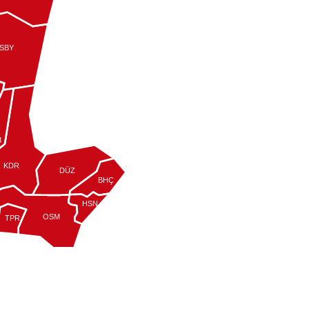
SBY
M
KDR
DÜZ
BHÇ
HSN
OSM
TPR