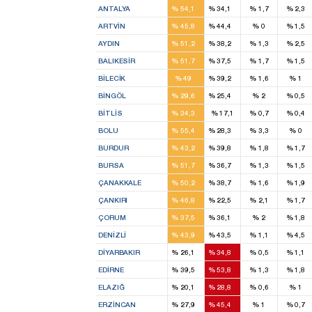
ANTALYA
%
54,1
%
34,1
%
1,7
%
2,3
2
1
ARTVIN
%
45,8
%
44,4
%
0
%
1,5
4
3
AYDIN
%
51,2
%
38,2
%
1,3
%
2,5
5
4
BALIKESIR
%
51,7
%
37,5
%
1,7
%
1,5
1
1
BILECIK
%
49
%
39,2
%
1,6
%
1
1
1
BINGÖL
%
29,6
%
25,4
%
2
%
0,5
1
BITLIS
%
34,3
%
17,1
%
0,7
%
0,4
3
2
BOLU
%
55,4
%
28,3
%
3,3
%
0
1
1
BURDUR
%
43,2
%
39,8
%
1,8
%
1,7
7
4
BURSA
%
51,7
%
36,7
%
1,3
%
1,5
2
2
ÇANAKKALE
%
50,2
%
38,7
%
1,6
%
1,9
2
1
ÇANKIRI
%
46,8
%
22,5
%
2,1
%
1,7
3
2
ÇORUM
%
37,5
%
36,1
%
2
%
1,8
3
3
DENIZLI
%
43,9
%
43,5
%
1,1
%
4,5
2
3
DIYARBAKIR
%
26,1
%
34,8
%
0,5
%
1,1
2
2
EDIRNE
%
39,5
%
53,8
%
1,3
%
1,8
1
2
ELAZIĞ
%
20,1
%
28,8
%
0,6
%
1
1
2
ERZINCAN
%
27,9
%
45,4
%
1
%
0,7
4
2