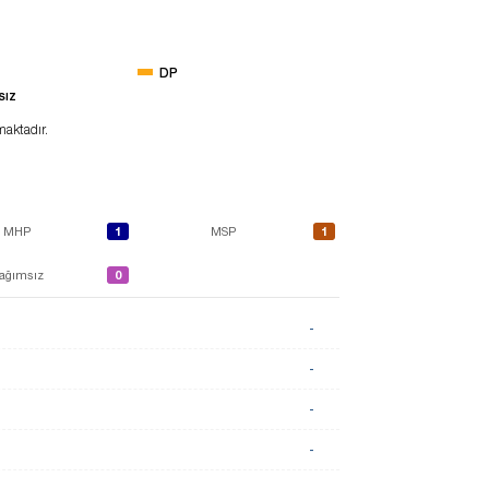
DP
sız
maktadır.
1
1
MHP
MSP
0
ağımsız
-
-
-
-