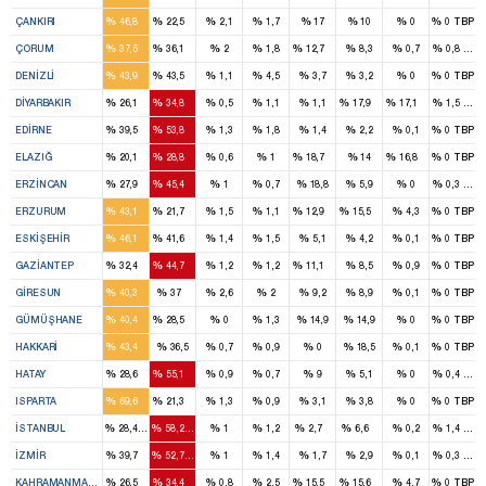
2
1
%
%
%
%
%
%
%
%
ÇANKIRI
46,8
22,5
2,1
1,7
17
10
0
0
TBP
3
2
1
%
%
%
%
%
%
%
%
ÇORUM
37,5
36,1
2
1,8
12,7
8,3
0,7
0,8
TBP
3
3
%
%
%
%
%
%
%
%
DENIZLI
43,9
43,5
1,1
4,5
3,7
3,2
0
0
TBP
2
3
1
1
%
%
%
%
%
%
%
%
DIYARBAKIR
26,1
34,8
0,5
1,1
1,1
17,9
17,1
1,5
TİP
2
2
%
%
%
%
%
%
%
%
EDIRNE
39,5
53,8
1,3
1,8
1,4
2,2
0,1
0
TBP
1
2
1
1
%
%
%
%
%
%
%
%
ELAZIĞ
20,1
28,8
0,6
1
18,7
14
16,8
0
TBP
1
2
%
%
%
%
%
%
%
%
ERZINCAN
27,9
45,4
1
0,7
18,8
5,9
0
0,3
TBP
4
2
1
1
%
%
%
%
%
%
%
%
ERZURUM
43,1
21,7
1,5
1,1
12,9
15,5
4,3
0
TBP
3
2
%
%
%
%
%
%
%
%
ESKIŞEHIR
46,1
41,6
1,4
1,5
5,1
4,2
0,1
0
TBP
3
4
1
%
%
%
%
%
%
%
%
GAZIANTEP
32,4
44,7
1,2
1,2
11,1
8,5
0,9
0
TBP
3
2
%
%
%
%
%
%
%
%
GIRESUN
40,3
37
2,6
2
9,2
8,9
0,1
0
TBP
2
1
%
%
%
%
%
%
%
%
GÜMÜŞHANE
40,4
28,5
0
1,3
14,9
14,9
0
0
TBP
1
%
%
%
%
%
%
%
%
HAKKARI
43,4
36,5
0,7
0,9
0
18,5
0,1
0
TBP
3
5
%
%
%
%
%
%
%
%
HATAY
28,6
55,1
0,9
0,7
9
5,1
0
0,4
TBP
3
1
%
%
%
%
%
%
%
%
ISPARTA
69,6
21,3
1,3
0,9
3,1
3,8
0
0
TBP
13
27
1
3
%
%
%
%
%
%
%
%
İSTANBUL
28,4
58,2
1
1,2
2,7
6,6
0,2
1,4
TBP
8
11
%
%
%
%
%
%
%
%
İZMIR
39,7
52,7
1
1,4
1,7
2,9
0,1
0,3
TBP
2
3
1
1
%
%
%
%
%
%
%
%
KAHRAMANMARAŞ
26,5
34,4
0,8
2,5
15,5
15,6
4,7
0
TBP