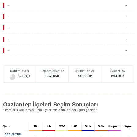
-
-
-
-
-
-
-
-
-
-
Katılım oranı
Toplam seçmen
Kullanılan oy
Geçerli oy
% 68,9
367.858
253.592
244.454
Gaziantep İlçeleri Seçim Sonuçları
* Partilerin Gaziantep ilinin ilçelerinde aldıkları sonuçları gösterir.
Şehir
AP
CHP
CGP
DP
MHP
MSP
Bağımsız
Diğer
GAZIANTEP
-
-
-
-
-
-
-
-