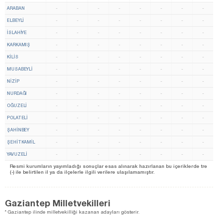
ARABAN
-
-
-
-
-
-
-
-
ELBEYLİ
-
-
-
-
-
-
-
-
İSLAHİYE
-
-
-
-
-
-
-
-
KARKAMIŞ
-
-
-
-
-
-
-
-
KILIS
-
-
-
-
-
-
-
-
MUSABEYLİ
-
-
-
-
-
-
-
-
NİZİP
-
-
-
-
-
-
-
-
NURDAĞI
-
-
-
-
-
-
-
-
OĞUZELİ
-
-
-
-
-
-
-
-
POLATELİ
-
-
-
-
-
-
-
-
ŞAHİNBEY
-
-
-
-
-
-
-
-
ŞEHİTKAMİL
-
-
-
-
-
-
-
-
YAVUZELİ
-
-
-
-
-
-
-
-
Resmi kurumların yayımladığı sonuçlar esas alınarak hazırlanan bu içeriklerde tre
(-) ile belirtilen il ya da ilçelerle ilgili verilere ulaşılamamıştır.
Gaziantep Milletvekilleri
* Gaziantep ilinde milletvekilliği kazanan adayları gösterir.