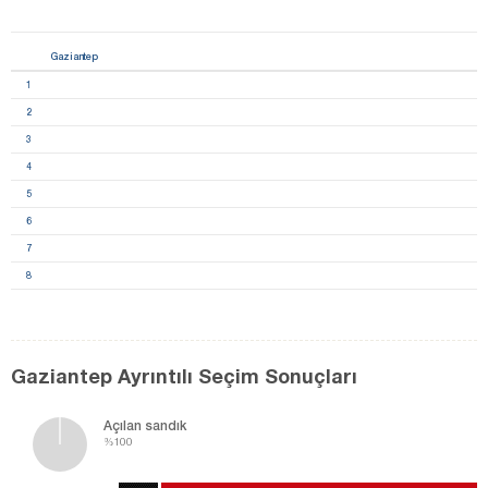
Gaziantep
1
2
3
4
5
6
7
8
Gaziantep Ayrıntılı Seçim Sonuçları
Açılan sandık
%100