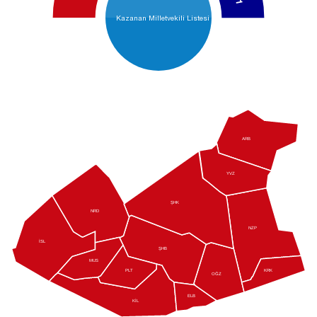
1
Kazanan Milletvekili Listesi
ARB
YVZ
ŞHK
NRD
NZP
İSL
ŞHB
MUS
KRK
PLT
OĞZ
ELB
KİL