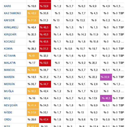
2
5
1
%
%
%
%
%
%
%
%
KARS
18,6
52,9
1,2
3,7
8,3
9,9
4,9
0,5
TİP
3
2
%
%
%
%
%
%
%
%
KASTAMONU
46,9
30,6
5
2,3
7,7
4,5
0
0
TBP
3
3
1
1
%
%
%
%
%
%
%
%
KAYSERI
31,8
31,3
13
0,9
13,2
9
0,2
0,4
TBP
1
2
%
%
%
%
%
%
%
%
KIRKLARELI
46,4
48,5
1
1,5
1
1,5
0
0
TBP
1
2
%
%
%
%
%
%
%
%
KIRŞEHIR
20,5
45,5
1,4
6,5
14,2
11,9
0
0
TBP
2
3
%
%
%
%
%
%
%
%
KOCAELI
40
43,8
1,1
2,2
1,8
10,6
0
0,3
TBP
5
5
1
2
3
%
%
%
%
%
%
%
%
KONYA
28,2
31,3
4,2
5,8
10,7
19,7
0,1
0
TBP
4
1
%
%
%
%
%
%
%
%
KÜTAHYA
61
23,3
1,9
1,6
4,9
7
0,2
0
TBP
1
4
1
%
%
%
%
%
%
%
%
MALATYA
17
52,3
0
1,1
9,2
20,3
0
0
TBP
6
4
%
%
%
%
%
%
%
%
MANISA
48,6
38,7
1,1
2,3
3,7
5,2
0,1
0,4
TİP
1
2
2
1
%
%
%
%
%
%
%
%
MARDIN
16,5
21,2
7,4
0,5
0,1
23,2
30,9
0
TBP
4
4
%
%
%
%
%
%
%
%
MERSIN
38,7
44,7
1,2
2,2
9,1
2,6
0
1,3
TBP
2
2
%
%
%
%
%
%
%
%
MUĞLA
50,3
42,4
1,2
2
1,7
2,2
0
0,3
TİP
1
1
1
%
%
%
%
%
%
%
%
MUŞ
18
16,4
0,3
0,7
0,2
17,9
46,5
0
TBP
2
1
%
%
%
%
%
%
%
%
NEVŞEHIR
41,4
34,5
1,5
1,6
11
9,9
0,1
0
TBP
2
2
1
%
%
%
%
%
%
%
%
NIĞDE
37,8
35,1
1,7
3,1
13
9,3
0
0
TBP
3
4
%
%
%
%
%
%
%
%
ORDU
29,6
47,4
1,8
2,9
9,6
7,9
0,8
0
TBP
2
2
%
%
%
%
%
%
%
%
RIZE
45,7
32
1,8
2
6
12,4
0,1
0
TBP