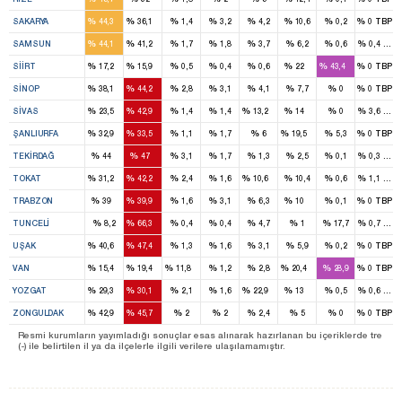
3
2
%
%
%
%
%
%
%
%
SAKARYA
44,3
36,1
1,4
3,2
4,2
10,6
0,2
0
TBP
5
5
%
%
%
%
%
%
%
%
SAMSUN
44,1
41,2
1,7
1,8
3,7
6,2
0,6
0,4
TBP
1
1
1
1
%
%
%
%
%
%
%
%
SIIRT
17,2
15,9
0,5
0,4
0,6
22
43,4
0
TBP
1
2
%
%
%
%
%
%
%
%
SINOP
38,1
44,2
2,8
3,1
4,1
7,7
0
0
TBP
2
4
1
1
%
%
%
%
%
%
%
%
SIVAS
23,5
42,9
1,4
1,4
13,2
14
0
3,6
TBP
3
3
1
%
%
%
%
%
%
%
%
ŞANLIURFA
32,9
33,5
1,1
1,7
6
19,5
5,3
0
TBP
2
2
%
%
%
%
%
%
%
%
TEKIRDAĞ
44
47
3,1
1,7
1,3
2,5
0,1
0,3
TBP
2
4
1
%
%
%
%
%
%
%
%
TOKAT
31,2
42,2
2,4
1,6
10,6
10,4
0,6
1,1
TBP
3
4
1
%
%
%
%
%
%
%
%
TRABZON
39
39,9
1,6
3,1
6,3
10
0,1
0
TBP
2
%
%
%
%
%
%
%
%
TUNCELI
8,2
66,3
0,4
0,4
4,7
1
17,7
0,7
TBP
1
2
%
%
%
%
%
%
%
%
UŞAK
40,6
47,4
1,3
1,6
3,1
5,9
0,2
0
TBP
1
1
1
1
%
%
%
%
%
%
%
%
VAN
15,4
19,4
11,8
1,2
2,8
20,4
28,9
0
TBP
2
2
1
1
%
%
%
%
%
%
%
%
YOZGAT
29,3
30,1
2,1
1,6
22,9
13
0,5
0,6
TBP
4
5
%
%
%
%
%
%
%
%
ZONGULDAK
42,9
45,7
2
2
2,4
5
0
0
TBP
Resmi kurumların yayımladığı sonuçlar esas alınarak hazırlanan bu içeriklerde tre
(-) ile belirtilen il ya da ilçelerle ilgili verilere ulaşılamamıştır.