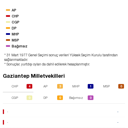
AP
CHP
CGP
DP
MHP
MSP
Bağımsız
* 31 Mart 1977 Genel Seçimi sonuç verileri Yüksek Seçim Kurulu tarafından
sağlanmaktadır.
* Sonuçlar, yurtdışı oyları da dahil edilerek hesaplanmıştır.
Gaziantep Milletvekilleri
4
3
1
0
CHP
AP
MHP
MSP
0
0
0
CGP
DP
Bağımsız
-
-
-
-