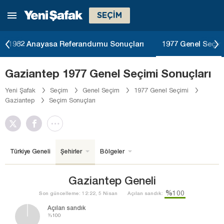
SEÇİM
1982 Anayasa Referandumu Sonuçları
1977 Genel Seçim
Gaziantep 1977 Genel Seçimi Sonuçları
Yeni Şafak
Seçim
Genel Seçim
1977 Genel Seçimi
Gaziantep
Seçim Sonuçları
Türkiye Geneli
Şehirler
Bölgeler
Gaziantep Geneli
%100
Son güncelleme: 12:22, 5 Nisan
Açılan sandık:
Açılan sandık
%100