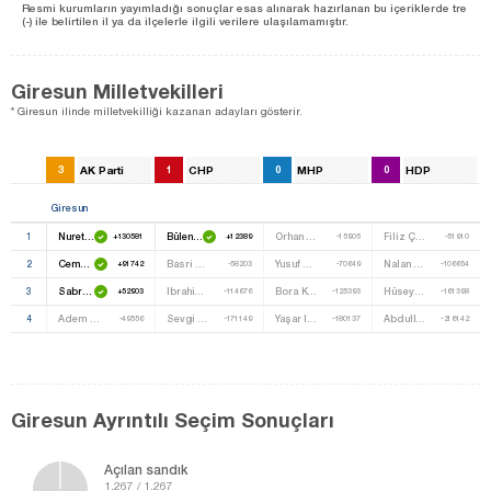
Resmi kurumların yayımladığı sonuçlar esas alınarak hazırlanan bu içeriklerde tre
(-) ile belirtilen il ya da ilçelerle ilgili verilere ulaşılamamıştır.
Giresun Milletvekilleri
* Giresun ilinde milletvekilliği kazanan adayları gösterir.
3
AK Parti
1
CHP
0
MHP
0
HDP
Giresun
1
Nurettin Canikli
Bülent Yener Bektaşoğlu
Orhan Erzurum
Filiz Çakır
+130581
+12389
-15905
-51910
2
Cemal Öztürk
Basri Gürsoy
Yusuf Veziroğlu
Nalan Coşkun
+91742
-58203
-70649
-106654
3
Sabri Öztürk
Ibrahim Akgün
Bora Kılıç
Hüseyin Küçükaydın
+52903
-114676
-125393
-161398
4
Adem Tatlı
Sevgi Utlu Güngör
Yaşar Ilbaş
Abdullah Erol
-49556
-171149
-180137
-216142
Giresun Ayrıntılı Seçim Sonuçları
Açılan sandık
1.267 / 1.267