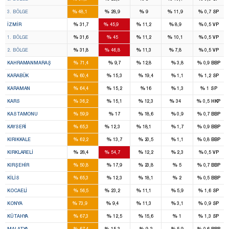
16
9
3
3
%
%
%
%
%
3. BÖLGE
48,1
28,9
9
11,9
0,7
SP
8
14
2
2
%
%
%
%
%
İZMIR
31,7
45,9
11,2
8,9
0,5
VP
4
7
1
1
%
%
%
%
%
1. BÖLGE
31,6
45
11,2
10,1
0,5
VP
4
7
1
1
%
%
%
%
%
2. BÖLGE
31,8
46,8
11,3
7,8
0,5
VP
7
1
%
%
%
%
%
KAHRAMANMARAŞ
71,4
9,7
12,8
3,8
0,9
BBP
2
%
%
%
%
%
KARABÜK
60,4
15,3
19,4
1,1
1,2
SP
2
%
%
%
%
%
KARAMAN
64,4
15,2
16
1,3
1
SP
2
1
%
%
%
%
%
KARS
36,2
15,1
12,3
34
0,5
HKP
3
%
%
%
%
%
KASTAMONU
59,9
17
18,6
0,9
0,7
BBP
7
1
1
%
%
%
%
%
KAYSERI
65,3
12,3
18,1
1,7
0,9
BBP
3
%
%
%
%
%
KIRIKKALE
62,2
13,7
20,5
1,1
0,8
BBP
1
2
%
%
%
%
%
KIRKLARELI
28,4
54,7
12,2
2,3
0,5
VP
2
%
%
%
%
%
KIRŞEHIR
50,8
17,9
23,8
5
0,7
BBP
2
%
%
%
%
%
KILIS
65,3
12,3
18,1
2
0,5
BBP
7
3
1
%
%
%
%
%
KOCAELI
56,5
23,2
11,1
5,9
1,6
SP
12
1
1
%
%
%
%
%
KONYA
73,9
9,4
11,3
3,1
0,9
SP
4
%
%
%
%
%
KÜTAHYA
67,3
12,5
15,6
1
1,3
SP
5
1
%
%
%
%
%
MALATYA
67,4
15,3
9,2
5,9
0,6
BBP