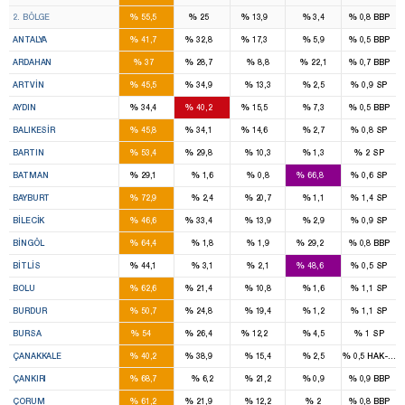
8
4
2
%
%
%
%
%
2. BÖLGE
55,5
25
13,9
3,4
0,8
BBP
7
5
2
%
%
%
%
%
ANTALYA
41,7
32,8
17,3
5,9
0,5
BBP
1
1
%
%
%
%
%
ARDAHAN
37
28,7
8,8
22,1
0,7
BBP
1
1
%
%
%
%
%
ARTVIN
45,5
34,9
13,3
2,5
0,9
SP
3
3
1
%
%
%
%
%
AYDIN
34,4
40,2
15,5
7,3
0,5
BBP
4
3
1
%
%
%
%
%
BALIKESIR
45,8
34,1
14,6
2,7
0,8
SP
1
1
%
%
%
%
%
BARTIN
53,4
29,8
10,3
1,3
2
SP
1
3
%
%
%
%
%
BATMAN
29,1
1,6
0,8
66,8
0,6
SP
2
%
%
%
%
%
BAYBURT
72,9
2,4
20,7
1,1
1,4
SP
1
1
%
%
%
%
%
BILECIK
46,6
33,4
13,9
2,9
0,9
SP
2
1
%
%
%
%
%
BINGÖL
64,4
1,8
1,9
29,2
0,8
BBP
1
2
%
%
%
%
%
BITLIS
44,1
3,1
2,1
48,6
0,5
SP
2
1
%
%
%
%
%
BOLU
62,6
21,4
10,8
1,6
1,1
SP
2
1
%
%
%
%
%
BURDUR
50,7
24,8
19,4
1,2
1,1
SP
11
5
2
%
%
%
%
%
BURSA
54
26,4
12,2
4,5
1
SP
2
2
%
%
%
%
%
ÇANAKKALE
40,2
38,9
15,4
2,5
0,5
HAK-PAR
2
%
%
%
%
%
ÇANKIRI
68,7
6,2
21,2
0,9
0,9
BBP
3
1
%
%
%
%
%
ÇORUM
61,2
21,9
12,2
2
0,8
BBP