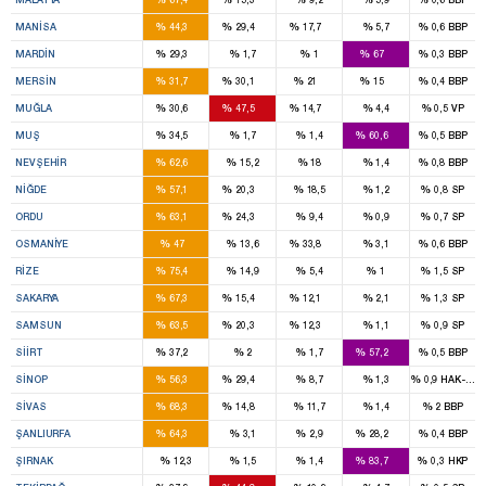
5
3
1
%
%
%
%
%
MANISA
44,3
29,4
17,7
5,7
0,6
BBP
2
4
%
%
%
%
%
MARDIN
29,3
1,7
1
67
0,3
BBP
4
4
2
1
%
%
%
%
%
MERSIN
31,7
30,1
21
15
0,4
BBP
2
3
1
%
%
%
%
%
MUĞLA
30,6
47,5
14,7
4,4
0,5
VP
1
2
%
%
%
%
%
MUŞ
34,5
1,7
1,4
60,6
0,5
BBP
3
%
%
%
%
%
NEVŞEHIR
62,6
15,2
18
1,4
0,8
BBP
2
1
%
%
%
%
%
NIĞDE
57,1
20,3
18,5
1,2
0,8
SP
4
1
%
%
%
%
%
ORDU
63,1
24,3
9,4
0,9
0,7
SP
2
2
%
%
%
%
%
OSMANIYE
47
13,6
33,8
3,1
0,6
BBP
3
%
%
%
%
%
RIZE
75,4
14,9
5,4
1
1,5
SP
5
1
1
%
%
%
%
%
SAKARYA
67,3
15,4
12,1
2,1
1,3
SP
6
2
1
%
%
%
%
%
SAMSUN
63,5
20,3
12,3
1,1
0,9
SP
1
2
%
%
%
%
%
SIIRT
37,2
2
1,7
57,2
0,5
BBP
1
1
%
%
%
%
%
SINOP
56,3
29,4
8,7
1,3
0,9
HAK-PAR
4
1
%
%
%
%
%
SIVAS
68,3
14,8
11,7
1,4
2
BBP
9
3
%
%
%
%
%
ŞANLIURFA
64,3
3,1
2,9
28,2
0,4
BBP
4
%
%
%
%
%
ŞIRNAK
12,3
1,5
1,4
83,7
0,3
HKP
3
3