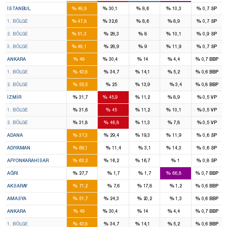
46
28
7
7
%
%
%
%
%
İSTANBUL
48,9
30,1
8,6
10,3
0,7
SP
16
11
2
2
%
%
%
%
%
1. BÖLGE
47,8
32,6
8,6
8,9
0,7
SP
14
8
2
2
%
%
%
%
%
2. BÖLGE
51,3
28,3
8
10,1
0,9
SP
16
9
3
3
%
%
%
%
%
3. BÖLGE
48,1
28,9
9
11,9
0,7
SP
16
11
4
1
%
%
%
%
%
ANKARA
49
30,4
14
4,4
0,7
BBP
8
7
2
1
%
%
%
%
%
1. BÖLGE
43,8
34,7
14,1
5,2
0,6
BBP
8
4
2
%
%
%
%
%
2. BÖLGE
55,5
25
13,9
3,4
0,8
BBP
8
14
2
2
%
%
%
%
%
İZMIR
31,7
45,9
11,2
8,9
0,5
VP
4
7
1
1
%
%
%
%
%
1. BÖLGE
31,6
45
11,2
10,1
0,5
VP
4
7
1
1
%
%
%
%
%
2. BÖLGE
31,8
46,8
11,3
7,8
0,5
VP
6
4
3
1
%
%
%
%
%
ADANA
37,3
29,4
19,3
11,9
0,6
SP
4
1
%
%
%
%
%
ADIYAMAN
69,1
11,4
3,1
14,3
0,6
SP
3
1
1
%
%
%
%
%
AFYONKARAHISAR
63,2
16,2
16,7
1
0,8
SP
1
3
%
%
%
%
%
AĞRI
27,7
1,7
1,7
66,8
0,7
BBP
3
%
%
%
%
%
AKSARAY
71,2
7,6
17,8
1,2
0,6
BBP
2
1
%
%
%
%
%
AMASYA
51,7
24,3
20,2
1,3
0,6
BBP
16
11
4
1
%
%
%
%
%
ANKARA
49
30,4
14
4,4
0,7
BBP
8
7
2
1
%
%
%
%
%
1. BÖLGE
43,8
34,7
14,1
5,2
0,6
BBP