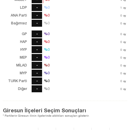
LDP
-
%0
%0
1
oy
1
oy
ANA Parti
-
%0
%0
0
oy
Bağımsız
-
%0
%0
0
oy
GP
-
%0
%0
0
oy
HAP
-
%0
%0
0
oy
HYP
-
%0
%0
0
oy
MEP
-
%0
%0
0
oy
MİLAD
-
%0
%0
0
oy
MYP
-
%0
%0
0
oy
TURK Parti
-
%0
%0
0
oy
Diğer
-
%0
%0
0
oy
Giresun İlçeleri Seçim Sonuçları
* Partilerin Giresun ilinin ilçelerinde aldıkları sonuçları gösterir.