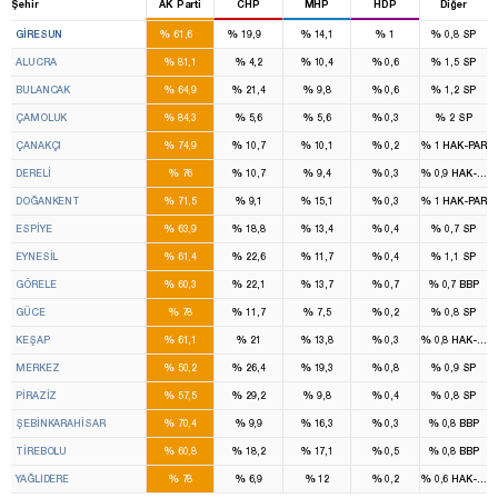
Şehir
AK Parti
CHP
MHP
HDP
Diğer
3
1
%
%
%
%
%
GIRESUN
61,6
19,9
14,1
1
0,8
SP
%
%
%
%
%
ALUCRA
81,1
4,2
10,4
0,6
1,5
SP
%
%
%
%
%
BULANCAK
64,9
21,4
9,8
0,6
1,2
SP
%
%
%
%
%
ÇAMOLUK
84,3
5,6
5,6
0,3
2
SP
%
%
%
%
%
ÇANAKÇI
74,9
10,7
10,1
0,2
1
HAK-PAR
%
%
%
%
%
DERELİ
76
10,7
9,4
0,3
0,9
HAK-PAR
%
%
%
%
%
DOĞANKENT
71,5
9,1
15,1
0,3
1
HAK-PAR
%
%
%
%
%
ESPİYE
63,9
18,8
13,4
0,4
0,7
SP
%
%
%
%
%
EYNESİL
61,4
22,6
11,7
0,4
1,1
SP
%
%
%
%
%
GÖRELE
60,3
22,1
13,7
0,7
0,7
BBP
%
%
%
%
%
GÜCE
78
11,7
7,5
0,2
0,8
SP
%
%
%
%
%
KEŞAP
61,1
21
13,8
0,3
0,8
HAK-PAR
%
%
%
%
%
MERKEZ
50,2
26,4
19,3
0,8
0,9
SP
%
%
%
%
%
PİRAZİZ
57,5
29,2
9,8
0,4
0,8
SP
%
%
%
%
%
ŞEBİNKARAHİSAR
70,4
9,9
16,3
0,3
0,8
BBP
%
%
%
%
%
TİREBOLU
60,8
18,2
17,1
0,5
0,8
BBP
%
%
%
%
%
YAĞLIDERE
78
6,9
12
0,2
0,6
HAK-PAR