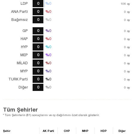
LDP
0
%0
%0
106
106
oy
oy
ANA Parti
0
%0
%0
0
oy
Bağımsız
0
%0
%0
0
oy
GP
0
%0
%0
0
oy
HAP
0
%0
%0
0
oy
HYP
0
%0
%0
0
oy
MEP
0
%0
%0
0
oy
MİLAD
0
%0
%0
0
oy
MYP
0
%0
%0
0
oy
TURK Parti
0
%0
%0
0
oy
Diğer
0
%0
%0
0
oy
Tüm Şehirler
* Tüm Şehirlerin (81) sonuçlarını ve oy dağılımını özet olarak gösterir.
Şehir
AK Parti
CHP
MHP
HDP
Diğer