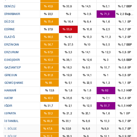
4
2
1
%
%
%
%
%
DENIZLI
45,8
33,8
14,5
3,1
0,7
BBP
2
9
%
%
%
%
%
DIYARBAKIR
22,3
2
0,8
71,3
2,2
Bağımsı
3
%
%
%
%
%
DÜZCE
70,4
16,4
8,4
1,6
1,1
SP
1
2
%
%
%
%
%
EDIRNE
27,8
55,9
10,6
2,5
0,7
SP
4
%
%
%
%
%
ELAZIĞ
66,5
6,3
13,3
11,2
1,2
SP
2
%
%
%
%
%
ERZINCAN
56,7
27,5
10
3,5
0,7
BBP
5
1
%
%
%
%
%
ERZURUM
67,8
3,3
14,1
12,3
0,8
SP
3
3
%
%
%
%
%
ESKIŞEHIR
43,5
38,1
12,6
3
0,8
BBP
8
2
1
1
%
%
%
%
%
GAZIANTEP
61,4
16,3
9,5
10,7
0,6
SP
3
1
%
%
%
%
%
GIRESUN
61,6
19,9
14,1
1
0,8
SP
2
%
%
%
%
%
GÜMÜŞHANE
68
5,1
22,5
1,2
1,1
SP
3
%
%
%
%
%
HAKKARI
13,8
1,6
1,6
82
0,3
HKP
5
4
1
%
%
%
%
%
HATAY
43,5
35,6
12,2
7,1
0,4
SP
1
1
%
%
%
%
%
IĞDIR
31,7
2,1
12,5
51,7
0,5
HKP
2
1
1
%
%
%
%
%
ISPARTA
53,3
21,2
20,1
1,6
1
SP
46
28
7
7
%
%
%
%
%
İSTANBUL
48,9
30,1
8,6
10,3
0,7
SP
16
11
2
2
%
%
%
%
%
1. BÖLGE
47,8
32,6
8,6
8,9
0,7
SP
14
8
2
2
%
%
%
%
%
2. BÖLGE
51,3
28,3
8
10,1
0,9
SP