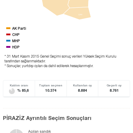
ÇAM
AK Parti
CHP
MHP
HDP
* 31 Mart Kasım 2015 Genel Seçimi sonuç verileri Yüksek Seçim Kurulu
tarafından sağlanmaktadır.
* Sonuçlar, yurtdışı oyları da dahil edilerek hesaplanmıştır.
Katılım oranı
Toplam seçmen
Kullanılan oy
Geçerli oy
% 85,6
10.374
8.884
8.761
PİRAZİZ Ayrıntılı Seçim Sonuçları
Açılan sandık