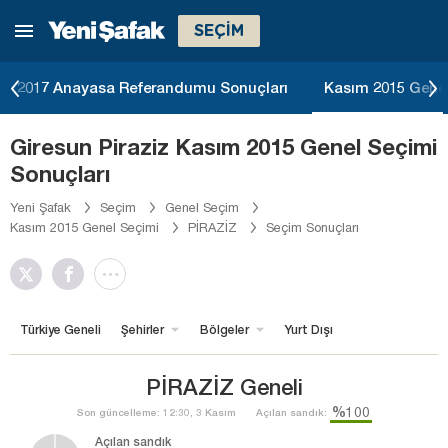
SEÇİM
2017 Anayasa Referandumu Sonuçları
Kasım 2015 Genel
Giresun Piraziz Kasım 2015 Genel Seçimi
Sonuçları
Yeni Şafak
Seçim
Genel Seçim
Kasım 2015 Genel Seçimi
PİRAZİZ
Seçim Sonuçları
Türkiye Geneli
Şehirler
Bölgeler
Yurt Dışı
PİRAZİZ Geneli
%100
Son güncelleme: 12:30, 3 Kasım
Açılan sandık:
Açılan sandık