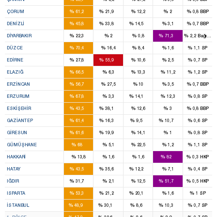
3
1
%
%
%
%
%
ÇORUM
61,2
21,9
12,2
2
0,8
BBP
4
2
1
%
%
%
%
%
DENIZLI
45,8
33,8
14,5
3,1
0,7
BBP
2
9
%
%
%
%
%
DIYARBAKIR
22,3
2
0,8
71,3
2,2
Bağımsı
3
%
%
%
%
%
DÜZCE
70,4
16,4
8,4
1,6
1,1
SP
1
2
%
%
%
%
%
EDIRNE
27,8
55,9
10,6
2,5
0,7
SP
4
%
%
%
%
%
ELAZIĞ
66,5
6,3
13,3
11,2
1,2
SP
2
%
%
%
%
%
ERZINCAN
56,7
27,5
10
3,5
0,7
BBP
5
1
%
%
%
%
%
ERZURUM
67,8
3,3
14,1
12,3
0,8
SP
3
3
%
%
%
%
%
ESKIŞEHIR
43,5
38,1
12,6
3
0,8
BBP
8
2
1
1
%
%
%
%
%
GAZIANTEP
61,4
16,3
9,5
10,7
0,6
SP
3
1
%
%
%
%
%
GIRESUN
61,6
19,9
14,1
1
0,8
SP
2
%
%
%
%
%
GÜMÜŞHANE
68
5,1
22,5
1,2
1,1
SP
3
%
%
%
%
%
HAKKARI
13,8
1,6
1,6
82
0,3
HKP
5
4
1
%
%
%
%
%
HATAY
43,5
35,6
12,2
7,1
0,4
SP
1
1
%
%
%
%
%
IĞDIR
31,7
2,1
12,5
51,7
0,5
HKP
2
1
1
%
%
%
%
%
ISPARTA
53,3
21,2
20,1
1,6
1
SP
46
28
7
7
%
%
%
%
%
İSTANBUL
48,9
30,1
8,6
10,3
0,7
SP
16
11
2
2