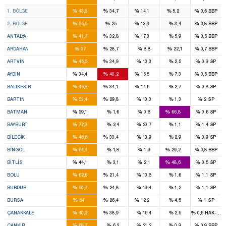
8
7
2
1
%
%
%
%
%
1. BÖLGE
43,8
34,7
14,1
5,2
0,6
BBP
8
4
2
%
%
%
%
%
2. BÖLGE
55,5
25
13,9
3,4
0,8
BBP
7
5
2
%
%
%
%
%
ANTALYA
41,7
32,8
17,3
5,9
0,5
BBP
1
1
%
%
%
%
%
ARDAHAN
37
28,7
8,8
22,1
0,7
BBP
1
1
%
%
%
%
%
ARTVIN
45,5
34,9
13,3
2,5
0,9
SP
3
3
1
%
%
%
%
%
AYDIN
34,4
40,2
15,5
7,3
0,5
BBP
4
3
1
%
%
%
%
%
BALIKESIR
45,8
34,1
14,6
2,7
0,8
SP
1
1
%
%
%
%
%
BARTIN
53,4
29,8
10,3
1,3
2
SP
1
3
%
%
%
%
%
BATMAN
29,1
1,6
0,8
66,8
0,6
SP
2
%
%
%
%
%
BAYBURT
72,9
2,4
20,7
1,1
1,4
SP
1
1
%
%
%
%
%
BILECIK
46,6
33,4
13,9
2,9
0,9
SP
2
1
%
%
%
%
%
BINGÖL
64,4
1,8
1,9
29,2
0,8
BBP
1
2
%
%
%
%
%
BITLIS
44,1
3,1
2,1
48,6
0,5
SP
2
1
%
%
%
%
%
BOLU
62,6
21,4
10,8
1,6
1,1
SP
2
1
%
%
%
%
%
BURDUR
50,7
24,8
19,4
1,2
1,1
SP
11
5
2
%
%
%
%
%
BURSA
54
26,4
12,2
4,5
1
SP
2
2
%
%
%
%
%
ÇANAKKALE
40,2
38,9
15,4
2,5
0,5
HAK-PAR
2
%
%
%
%
%
ÇANKIRI
68,7
6,2
21,2
0,9
0,9
BBP