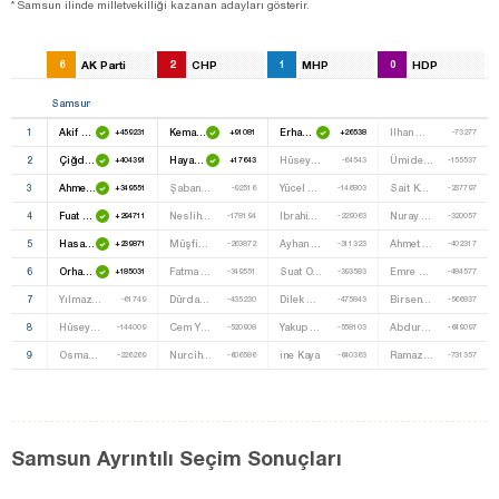
* Samsun ilinde milletvekilliği kazanan adayları gösterir.
6
AK Parti
2
CHP
1
MHP
0
HDP
Samsun
1
Akif Çağatay Kılıç
Kemal Zeybek
Erhan Usta
Ilhan Cüre
+459231
+91081
+26538
-73277
2
Çiğdem Karaaslan
Hayati Tekin
Hüseyin Edis
Ümide Aysu
+404391
+17643
-64543
-155537
3
Ahmet Demircan
Şaban Sevinç
Yücel Şahin
Sait Kocaman
+349551
-92516
-146803
-237797
4
Fuat Köktaş
Neslihan Hancıoğlu
Ibrahim Yılmaz
Nuray Bedirkurum
+294711
-178194
-229063
-320057
5
Hasan Basri Kurt
Müşfik Veysel Erdoğan
Ayhan Cengiz
Ahmet Çağın
+239871
-263872
-311323
-402317
6
Orhan Kırcalı
Fatma Necile Çokay
Suat Ortahisar
Emre Sarı
+185031
-349551
-393583
-484577
7
Yılmaz Hocaoğlu
Dürdane Kılıç
Dilek Kiraz Deniz
Birsen Aydın
-61749
-435230
-475843
-566837
8
Hüseyin Avni Çatal
Cem Yılmaz
Yakup Akın
Abdurraman Karadenız
-144009
-520908
-558103
-649097
9
Osman Aker
Nurcihan Tomrukçu
ine Kaya
Ramazan Çavdar
-226269
-606586
-640363
-731357
Samsun Ayrıntılı Seçim Sonuçları