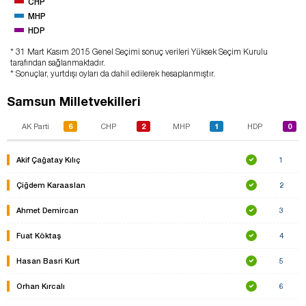
CHP
MHP
HDP
* 31 Mart Kasım 2015 Genel Seçimi sonuç verileri Yüksek Seçim Kurulu
tarafından sağlanmaktadır.
* Sonuçlar, yurtdışı oyları da dahil edilerek hesaplanmıştır.
Samsun Milletvekilleri
6
2
1
0
AK Parti
CHP
MHP
HDP
Akif Çağatay Kılıç
1
Çiğdem Karaaslan
2
Ahmet Demircan
3
Fuat Köktaş
4
Hasan Basri Kurt
5
Orhan Kırcalı
6