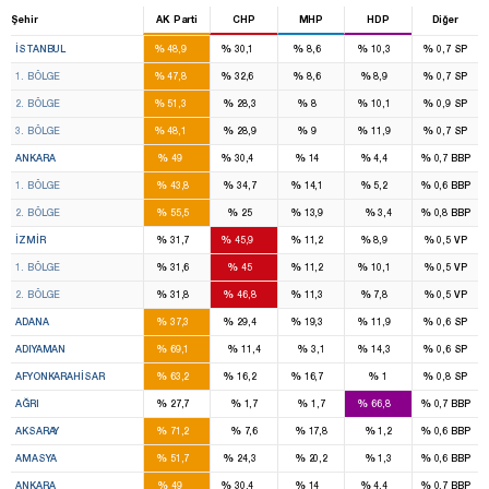
Şehir
AK Parti
CHP
MHP
HDP
Diğer
46
28
7
7
%
%
%
%
%
İSTANBUL
48,9
30,1
8,6
10,3
0,7
SP
16
11
2
2
%
%
%
%
%
1. BÖLGE
47,8
32,6
8,6
8,9
0,7
SP
14
8
2
2
%
%
%
%
%
2. BÖLGE
51,3
28,3
8
10,1
0,9
SP
16
9
3
3
%
%
%
%
%
3. BÖLGE
48,1
28,9
9
11,9
0,7
SP
16
11
4
1
%
%
%
%
%
ANKARA
49
30,4
14
4,4
0,7
BBP
8
7
2
1
%
%
%
%
%
1. BÖLGE
43,8
34,7
14,1
5,2
0,6
BBP
8
4
2
%
%
%
%
%
2. BÖLGE
55,5
25
13,9
3,4
0,8
BBP
8
14
2
2
%
%
%
%
%
İZMIR
31,7
45,9
11,2
8,9
0,5
VP
4
7
1
1
%
%
%
%
%
1. BÖLGE
31,6
45
11,2
10,1
0,5
VP
4
7
1
1
%
%
%
%
%
2. BÖLGE
31,8
46,8
11,3
7,8
0,5
VP
6
4
3
1
%
%
%
%
%
ADANA
37,3
29,4
19,3
11,9
0,6
SP
4
1
%
%
%
%
%
ADIYAMAN
69,1
11,4
3,1
14,3
0,6
SP
3
1
1
%
%
%
%
%
AFYONKARAHISAR
63,2
16,2
16,7
1
0,8
SP
1
3
%
%
%
%
%
AĞRI
27,7
1,7
1,7
66,8
0,7
BBP
3
%
%
%
%
%
AKSARAY
71,2
7,6
17,8
1,2
0,6
BBP
2
1
%
%
%
%
%
AMASYA
51,7
24,3
20,2
1,3
0,6
BBP
16
11
4
1
%
%
%
%
%
ANKARA
49
30,4
14
4,4
0,7
BBP