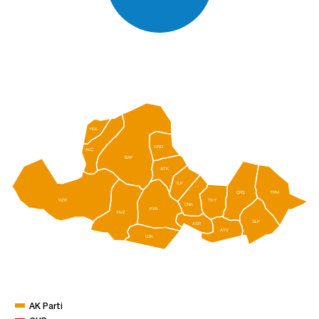
YKK
OND
ALÇ
BAF
ATK
İLK
ÇRŞ
TRM
VZR
TKY
CNK
KVK
HVZ
SLP
ASR
AYV
LDK
AK Parti