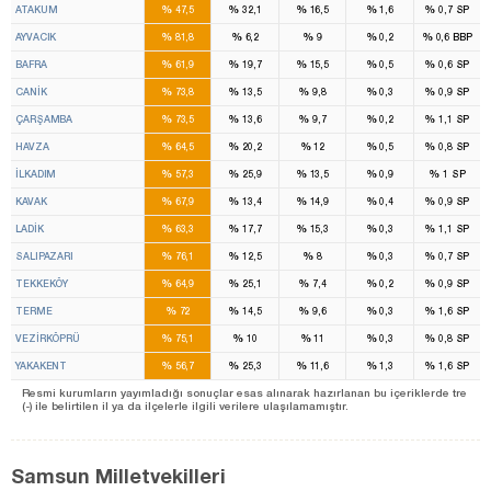
%
%
%
%
%
ATAKUM
47,5
32,1
16,5
1,6
0,7
SP
%
%
%
%
%
AYVACIK
81,8
6,2
9
0,2
0,6
BBP
%
%
%
%
%
BAFRA
61,9
19,7
15,5
0,5
0,6
SP
%
%
%
%
%
CANİK
73,8
13,5
9,8
0,3
0,9
SP
%
%
%
%
%
ÇARŞAMBA
73,5
13,6
9,7
0,2
1,1
SP
%
%
%
%
%
HAVZA
64,5
20,2
12
0,5
0,8
SP
%
%
%
%
%
İLKADIM
57,3
25,9
13,5
0,9
1
SP
%
%
%
%
%
KAVAK
67,9
13,4
14,9
0,4
0,9
SP
%
%
%
%
%
LADİK
63,3
17,7
15,3
0,3
1,1
SP
%
%
%
%
%
SALIPAZARI
76,1
12,5
8
0,3
0,7
SP
%
%
%
%
%
TEKKEKÖY
64,9
25,1
7,4
0,2
0,9
SP
%
%
%
%
%
TERME
72
14,5
9,6
0,3
1,6
SP
%
%
%
%
%
VEZİRKÖPRÜ
75,1
10
11
0,3
0,8
SP
%
%
%
%
%
YAKAKENT
56,7
25,3
11,6
1,3
1,6
SP
Resmi kurumların yayımladığı sonuçlar esas alınarak hazırlanan bu içeriklerde tre
(-) ile belirtilen il ya da ilçelerle ilgili verilere ulaşılamamıştır.
Samsun Milletvekilleri