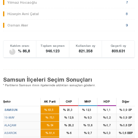
Yılmaz Hocaoğlu
7
Hüseyin Avni Çatal
8
Osman Aker
9
Katılım oranı
Toplam seçmen
Kullanılan oy
Geçerli oy
% 86,8
946.123
821.358
809.631
Samsun İlçeleri Seçim Sonuçları
* Partilerin Samsun ilinin ilçelerinde aldıkları sonuçları gösterir.
Şehir
AK Parti
CHP
MHP
HDP
Diğer
6
2
1
%
%
%
%
%
SAMSUN
63,5
20,3
12,3
1,1
0,9
SP
%
%
%
%
%
19-MAY
75,1
12,8
9,3
0,2
0,9
SP
%
%
%
%
%
ALAÇAM
54
28,2
13,6
0,7
0,6
DP
%
%
%
%
%
ASARCIK
81,4
6
9,7
0,3
0,6
BBP