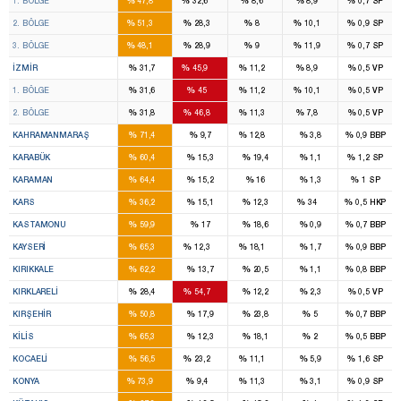
%
%
%
%
%
1. BÖLGE
47,8
32,6
8,6
8,9
0,7
SP
14
8
2
2
%
%
%
%
%
2. BÖLGE
51,3
28,3
8
10,1
0,9
SP
16
9
3
3
%
%
%
%
%
3. BÖLGE
48,1
28,9
9
11,9
0,7
SP
8
14
2
2
%
%
%
%
%
İZMIR
31,7
45,9
11,2
8,9
0,5
VP
4
7
1
1
%
%
%
%
%
1. BÖLGE
31,6
45
11,2
10,1
0,5
VP
4
7
1
1
%
%
%
%
%
2. BÖLGE
31,8
46,8
11,3
7,8
0,5
VP
7
1
%
%
%
%
%
KAHRAMANMARAŞ
71,4
9,7
12,8
3,8
0,9
BBP
2
%
%
%
%
%
KARABÜK
60,4
15,3
19,4
1,1
1,2
SP
2
%
%
%
%
%
KARAMAN
64,4
15,2
16
1,3
1
SP
2
1
%
%
%
%
%
KARS
36,2
15,1
12,3
34
0,5
HKP
3
%
%
%
%
%
KASTAMONU
59,9
17
18,6
0,9
0,7
BBP
7
1
1
%
%
%
%
%
KAYSERI
65,3
12,3
18,1
1,7
0,9
BBP
3
%
%
%
%
%
KIRIKKALE
62,2
13,7
20,5
1,1
0,8
BBP
1
2
%
%
%
%
%
KIRKLARELI
28,4
54,7
12,2
2,3
0,5
VP
2
%
%
%
%
%
KIRŞEHIR
50,8
17,9
23,8
5
0,7
BBP
2
%
%
%
%
%
KILIS
65,3
12,3
18,1
2
0,5
BBP
7
3
1
%
%
%
%
%
KOCAELI
56,5
23,2
11,1
5,9
1,6
SP
12
1
1
%
%
%
%
%
KONYA
73,9
9,4
11,3
3,1
0,9
SP
4