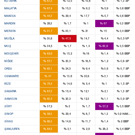
%
%
%
%
%
KÜTAHYA
67,3
12,5
15,6
1
1,3
SP
5
1
%
%
%
%
%
MALATYA
67,4
15,3
9,2
5,9
0,6
BBP
5
3
1
%
%
%
%
%
MANISA
44,3
29,4
17,7
5,7
0,6
BBP
2
4
%
%
%
%
%
MARDIN
29,3
1,7
1
67
0,3
BBP
4
4
2
1
%
%
%
%
%
MERSIN
31,7
30,1
21
15
0,4
BBP
2
3
1
%
%
%
%
%
MUĞLA
30,6
47,5
14,7
4,4
0,5
VP
1
2
%
%
%
%
%
MUŞ
34,5
1,7
1,4
60,6
0,5
BBP
3
%
%
%
%
%
NEVŞEHIR
62,6
15,2
18
1,4
0,8
BBP
2
1
%
%
%
%
%
NIĞDE
57,1
20,3
18,5
1,2
0,8
SP
4
1
%
%
%
%
%
ORDU
63,1
24,3
9,4
0,9
0,7
SP
2
2
%
%
%
%
%
OSMANIYE
47
13,6
33,8
3,1
0,6
BBP
3
%
%
%
%
%
RIZE
75,4
14,9
5,4
1
1,5
SP
5
1
1
%
%
%
%
%
SAKARYA
67,3
15,4
12,1
2,1
1,3
SP
6
2
1
%
%
%
%
%
SAMSUN
63,5
20,3
12,3
1,1
0,9
SP
1
2
%
%
%
%
%
SIIRT
37,2
2
1,7
57,2
0,5
BBP
1
1
%
%
%
%
%
SINOP
56,3
29,4
8,7
1,3
0,9
HAK-PAR
4
1
%
%
%
%
%
SIVAS
68,3
14,8
11,7
1,4
2
BBP
9
3
%
%
%
%
%
ŞANLIURFA
64,3
3,1
2,9
28,2
0,4
BBP
4