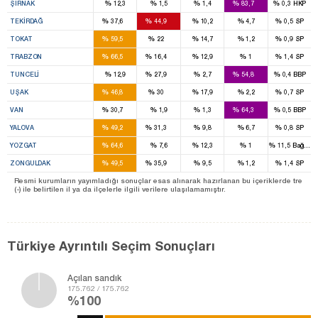
%
%
%
%
%
ŞIRNAK
12,3
1,5
1,4
83,7
0,3
HKP
3
3
%
%
%
%
%
TEKIRDAĞ
37,6
44,9
10,2
4,7
0,5
SP
4
1
%
%
%
%
%
TOKAT
59,5
22
14,7
1,2
0,9
SP
5
1
%
%
%
%
%
TRABZON
66,5
16,4
12,9
1
1,4
SP
1
1
%
%
%
%
%
TUNCELI
12,9
27,9
2,7
54,8
0,4
BBP
2
1
%
%
%
%
%
UŞAK
46,8
30
17,9
2,2
0,7
SP
2
6
%
%
%
%
%
VAN
30,7
1,9
1,3
64,3
0,5
BBP
1
1
%
%
%
%
%
YALOVA
49,2
31,3
9,8
6,7
0,8
SP
4
%
%
%
%
%
YOZGAT
64,6
7,6
12,3
1
11,5
Bağıms
3
2
%
%
%
%
%
ZONGULDAK
49,5
35,9
9,5
1,2
1,4
SP
Resmi kurumların yayımladığı sonuçlar esas alınarak hazırlanan bu içeriklerde tre
(-) ile belirtilen il ya da ilçelerle ilgili verilere ulaşılamamıştır.
Türkiye Ayrıntılı Seçim Sonuçları
Açılan sandık
175.762 / 175.762
%100