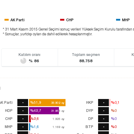
AK Parti
CHP
MHP
* 31 Mart Kasım 2015 Genel Seçimi sonuç verileri Yüksek Seçim Kurulu tarafından 
* Sonuçlar, yurtdışı oyları da dahil edilerek hesaplanmıştır.
Katılım oranı
Toplam seçmen
K
% 86
88.758
ı
AK Parti
-
%51,9
%51,9
HKP
-
%0,1
%0,1
38.902
38.902
oy
oy
HDP
-
%42,7
%42,7
DYP
-
%0
%0
31.956
31.956
oy
oy
2
CHP
-
%2,6
%2,6
DP
-
%0
%0
1.926
1.926
oy
oy
MHP
-
%1,6
%1,6
BTP
-
%0
%0
1.169
1.169
oy
oy