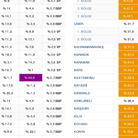
%
9
%
11,9
%
0,7
SP
1. BÖLGE
%
47,8
4
1
14
%
14
%
4,4
%
0,7
BBP
2. BÖLGE
%
51,3
2
1
16
%
14,1
%
5,2
%
0,6
BBP
3. BÖLGE
%
48,1
2
8
%
13,9
%
3,4
%
0,8
BBP
İZMIR
%
31,7
2
2
4
%
11,2
%
8,9
%
0,5
VP
1. BÖLGE
%
31,6
1
1
4
%
11,2
%
10,1
%
0,5
VP
2. BÖLGE
%
31,8
1
1
7
%
11,3
%
7,8
%
0,5
VP
KAHRAMANMARAŞ
%
71,4
3
1
2
%
19,3
%
11,9
%
0,6
SP
KARABÜK
%
60,4
1
2
%
3,1
%
14,3
%
0,6
SP
KARAMAN
%
64,4
1
2
%
16,7
%
1
%
0,8
SP
KARS
%
36,2
3
3
%
1,7
%
66,8
%
0,7
BBP
KASTAMONU
%
59,9
7
%
17,8
%
1,2
%
0,6
BBP
KAYSERI
%
65,3
3
%
20,2
%
1,3
%
0,6
BBP
KIRIKKALE
%
62,2
4
1
1
%
14
%
4,4
%
0,7
BBP
KIRKLARELI
%
28,4
2
1
2
%
14,1
%
5,2
%
0,6
BBP
KIRŞEHIR
%
50,8
2
2
%
13,9
%
3,4
%
0,8
BBP
KILIS
%
65,3
2
7
%
17,3
%
5,9
%
0,5
BBP
KOCAELI
%
56,5
12
%
8,8
%
22,1
%
0,7
BBP
KONYA
%
73,9
4