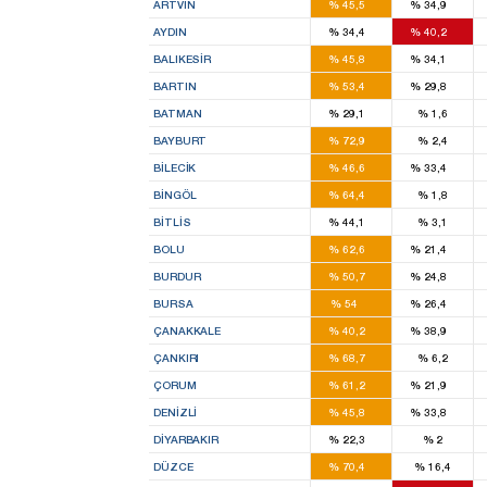
ARTVIN
%
45,5
%
34,9
3
3
AYDIN
%
34,4
%
40,2
4
3
BALIKESIR
%
45,8
%
34,1
1
1
BARTIN
%
53,4
%
29,8
1
BATMAN
%
29,1
%
1,6
2
BAYBURT
%
72,9
%
2,4
1
1
BILECIK
%
46,6
%
33,4
2
BINGÖL
%
64,4
%
1,8
1
BITLIS
%
44,1
%
3,1
2
1
BOLU
%
62,6
%
21,4
2
1
BURDUR
%
50,7
%
24,8
11
5
BURSA
%
54
%
26,4
2
2
ÇANAKKALE
%
40,2
%
38,9
2
ÇANKIRI
%
68,7
%
6,2
3
1
ÇORUM
%
61,2
%
21,9
4
2
DENIZLI
%
45,8
%
33,8
2
DIYARBAKIR
%
22,3
%
2
3
DÜZCE
%
70,4
%
16,4
1
2