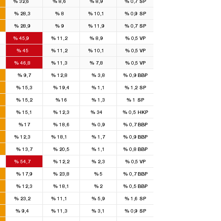
%
32,6
%
8,6
%
8,9
%
0,7
SP
8
2
2
%
28,3
%
8
%
10,1
%
0,9
SP
9
3
3
%
28,9
%
9
%
11,9
%
0,7
SP
14
2
2
%
45,9
%
11,2
%
8,9
%
0,5
VP
7
1
1
%
45
%
11,2
%
10,1
%
0,5
VP
7
1
1
%
46,8
%
11,3
%
7,8
%
0,5
VP
1
%
9,7
%
12,8
%
3,8
%
0,9
BBP
%
15,3
%
19,4
%
1,1
%
1,2
SP
%
15,2
%
16
%
1,3
%
1
SP
1
%
15,1
%
12,3
%
34
%
0,5
HKP
%
17
%
18,6
%
0,9
%
0,7
BBP
1
1
%
12,3
%
18,1
%
1,7
%
0,9
BBP
%
13,7
%
20,5
%
1,1
%
0,8
BBP
2
%
54,7
%
12,2
%
2,3
%
0,5
VP
%
17,9
%
23,8
%
5
%
0,7
BBP
%
12,3
%
18,1
%
2
%
0,5
BBP
3
1
%
23,2
%
11,1
%
5,9
%
1,6
SP
1
1
%
9,4
%
11,3
%
3,1
%
0,9
SP