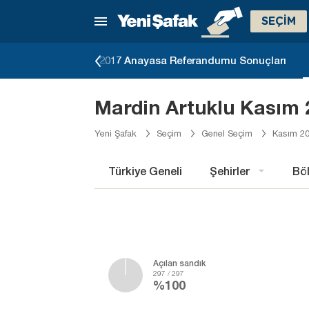
SEÇİM
eçimi Sonuçları
2017 Anayasa Referandumu Sonuçları
Mardin Artuklu Kasım 
Yeni Şafak
Seçim
Genel Seçim
Kasım 20
Türkiye Geneli
Şehirler
Böl
Açılan sandık
297 / 297
%100