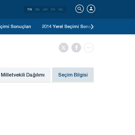
TR
EN
AR
FR
RU
çimi Sonuçları
2014 Yerel Seçimi Sonuçları
2011 Genel
Milletvekili Dağılımı
Seçim Bilgisi