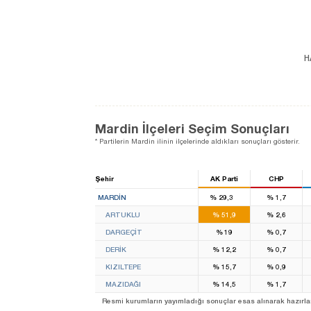
H
Mardin İlçeleri Seçim Sonuçları
* Partilerin Mardin ilinin ilçelerinde aldıkları sonuçları gösterir.
Şehir
AK Parti
CHP
2
MARDIN
%
29,3
%
1,7
ARTUKLU
%
51,9
%
2,6
DARGEÇİT
%
19
%
0,7
DERİK
%
12,2
%
0,7
KIZILTEPE
%
15,7
%
0,9
MAZIDAĞI
%
14,5
%
1,7
Resmi kurumların yayımladığı sonuçlar esas alınarak hazırlanan b