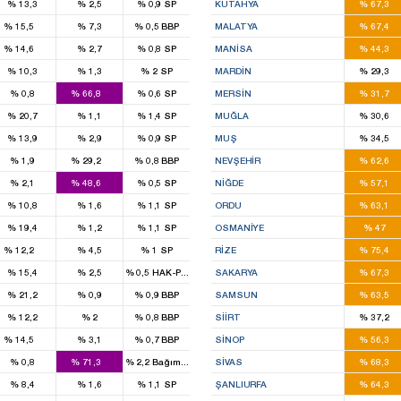
%
13,3
%
2,5
%
0,9
SP
KÜTAHYA
%
67,3
1
5
%
15,5
%
7,3
%
0,5
BBP
MALATYA
%
67,4
1
5
%
14,6
%
2,7
%
0,8
SP
MANISA
%
44,3
2
%
10,3
%
1,3
%
2
SP
MARDIN
%
29,3
3
4
%
0,8
%
66,8
%
0,6
SP
MERSIN
%
31,7
2
%
20,7
%
1,1
%
1,4
SP
MUĞLA
%
30,6
1
%
13,9
%
2,9
%
0,9
SP
MUŞ
%
34,5
1
3
%
1,9
%
29,2
%
0,8
BBP
NEVŞEHIR
%
62,6
2
2
%
2,1
%
48,6
%
0,5
SP
NIĞDE
%
57,1
4
%
10,8
%
1,6
%
1,1
SP
ORDU
%
63,1
2
%
19,4
%
1,2
%
1,1
SP
OSMANIYE
%
47
2
3
%
12,2
%
4,5
%
1
SP
RIZE
%
75,4
5
%
15,4
%
2,5
%
0,5
HAK-PAR
SAKARYA
%
67,3
6
%
21,2
%
0,9
%
0,9
BBP
SAMSUN
%
63,5
1
%
12,2
%
2
%
0,8
BBP
SIIRT
%
37,2
1
1
%
14,5
%
3,1
%
0,7
BBP
SINOP
%
56,3
9
4
%
0,8
%
71,3
%
2,2
Bağımsız
SIVAS
%
68,3
9
%
8,4
%
1,6
%
1,1
SP
ŞANLIURFA
%
64,3