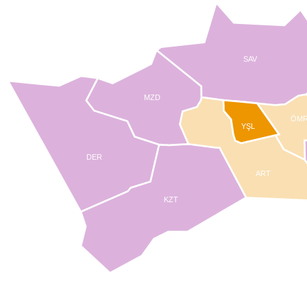
SAV
MZD
ÖM
YŞL
DER
ART
KZT