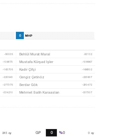
0
MHP
Behlül Murat Maral
-50035
-53132
Mustafa Kürşad Işler
-106870
-109967
Kadir Çifçi
-163705
-166802
Cengiz Çetinöz
-220540
-223637
Serdar Gök
-277375
-280472
Mehmet Salih Karaaslan
-334210
-337307
GP
0
%0
%0
245
245
oy
oy
0
oy