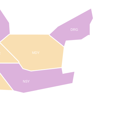
DRG
MDY
R
NSY