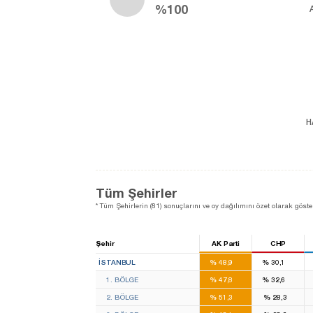
%100
H
Tüm Şehirler
* Tüm Şehirlerin (81) sonuçlarını ve oy dağılımını özet olarak göster
Şehir
AK Parti
CHP
46
28
İSTANBUL
%
48,9
%
30,1
16
11
1. BÖLGE
%
47,8
%
32,6
14
8
2. BÖLGE
%
51,3
%
28,3
16
9