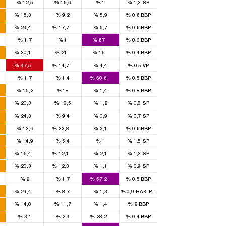
%
12,5
%
15,6
%
1
%
1,3
SP
1
%
15,3
%
9,2
%
5,9
%
0,6
BBP
3
1
%
29,4
%
17,7
%
5,7
%
0,6
BBP
4
%
1,7
%
1
%
67
%
0,3
BBP
4
2
1
%
30,1
%
21
%
15
%
0,4
BBP
3
1
%
47,5
%
14,7
%
4,4
%
0,5
VP
2
%
1,7
%
1,4
%
60,6
%
0,5
BBP
%
15,2
%
18
%
1,4
%
0,8
BBP
1
%
20,3
%
18,5
%
1,2
%
0,8
SP
1
%
24,3
%
9,4
%
0,9
%
0,7
SP
2
%
13,6
%
33,8
%
3,1
%
0,6
BBP
%
14,9
%
5,4
%
1
%
1,5
SP
1
1
%
15,4
%
12,1
%
2,1
%
1,3
SP
2
1
%
20,3
%
12,3
%
1,1
%
0,9
SP
2
%
2
%
1,7
%
57,2
%
0,5
BBP
1
%
29,4
%
8,7
%
1,3
%
0,9
HAK-PAR
1
%
14,8
%
11,7
%
1,4
%
2
BBP
3
%
3,1
%
2,9
%
28,2
%
0,4
BBP
4