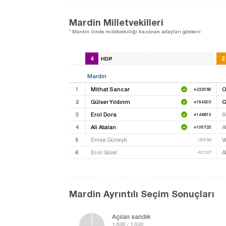
Mardin Milletvekilleri
* Mardin ilinde milletvekilliği kazanan adayları gösterir.
4
2
HDP
Mardin
1
Mithat Sancar
O
+222393
2
Gülser Yıldırım
C
+184503
3
Erol Dora
S
+146613
4
Ali Atalan
A
+108723
5
Enise Güneyli
V
-23892
6
Erol Gürel
A
-80727
Mardin Ayrıntılı Seçim Sonuçları
Açılan sandık
1.630 / 1.630