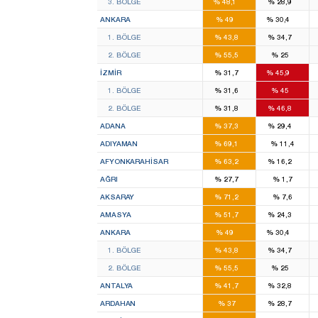
3. BÖLGE
%
48,1
%
28,9
16
11
ANKARA
%
49
%
30,4
8
7
1. BÖLGE
%
43,8
%
34,7
8
4
2. BÖLGE
%
55,5
%
25
8
14
İZMIR
%
31,7
%
45,9
4
7
1. BÖLGE
%
31,6
%
45
4
7
2. BÖLGE
%
31,8
%
46,8
6
4
ADANA
%
37,3
%
29,4
4
ADIYAMAN
%
69,1
%
11,4
3
1
AFYONKARAHISAR
%
63,2
%
16,2
1
AĞRI
%
27,7
%
1,7
3
AKSARAY
%
71,2
%
7,6
2
1
AMASYA
%
51,7
%
24,3
16
11
ANKARA
%
49
%
30,4
8
7
1. BÖLGE
%
43,8
%
34,7
8
4
2. BÖLGE
%
55,5
%
25
7
5
ANTALYA
%
41,7
%
32,8
1
1
ARDAHAN
%
37
%
28,7
1
1