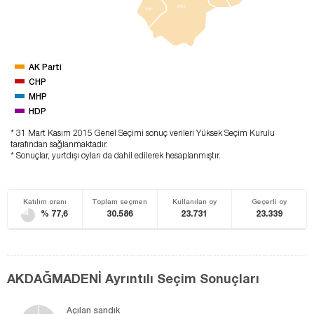
BĞZ
YNF
AK Parti
CHP
MHP
HDP
* 31 Mart Kasım 2015 Genel Seçimi sonuç verileri Yüksek Seçim Kurulu
tarafından sağlanmaktadır.
* Sonuçlar, yurtdışı oyları da dahil edilerek hesaplanmıştır.
Katılım oranı
Toplam seçmen
Kullanılan oy
Geçerli oy
% 77,6
30.586
23.731
23.339
AKDAĞMADENİ Ayrıntılı Seçim Sonuçları
Açılan sandık