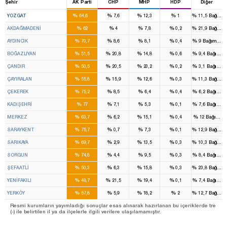
Şehir
AK Parti
CHP
MHP
HDP
Diğer
4
%
%
%
%
%
YOZGAT
64,6
7,6
12,3
1
11,5
Bağıms
%
%
%
%
%
AKDAĞMADENİ
62
4
7,8
0,2
21,9
Bağıms
%
%
%
%
%
AYDINCIK
70,7
8,6
8,1
0,4
9
Bağımsız
%
%
%
%
%
BOĞAZLIYAN
51,5
20,8
14,8
0,6
9,4
Bağımsı
%
%
%
%
%
ÇANDIR
50,5
20,5
23,2
0,2
3,1
Bağımsı
%
%
%
%
%
ÇAYIRALAN
55,8
15,9
12,6
0,3
11,3
Bağıms
%
%
%
%
%
ÇEKEREK
75,2
8,5
6,4
0,4
6,2
Bağımsı
%
%
%
%
%
KADIŞEHRİ
77
7,1
5,3
0,1
7,6
Bağımsı
%
%
%
%
%
MERKEZ
63,7
6,2
15,1
0,4
12
Bağımsı
%
%
%
%
%
SARAYKENT
75,7
0,7
7,3
0,1
12,9
Bağıms
%
%
%
%
%
SARIKAYA
69,7
2,9
13,5
0,3
10,3
Bağıms
%
%
%
%
%
SORGUN
74,8
4,4
9,5
0,3
8,4
Bağımsı
%
%
%
%
%
ŞEFAATLİ
50,3
6,3
15,8
0,3
23,8
Bağıms
%
%
%
%
%
YENİFAKILI
48,7
21,5
19,4
0,1
7,4
Bağımsı
%
%
%
%
%
YERKÖY
57,8
5,9
18,2
2
12,7
Bağıms
Resmi kurumların yayımladığı sonuçlar esas alınarak hazırlanan bu içeriklerde tre
(-) ile belirtilen il ya da ilçelerle ilgili verilere ulaşılamamıştır.