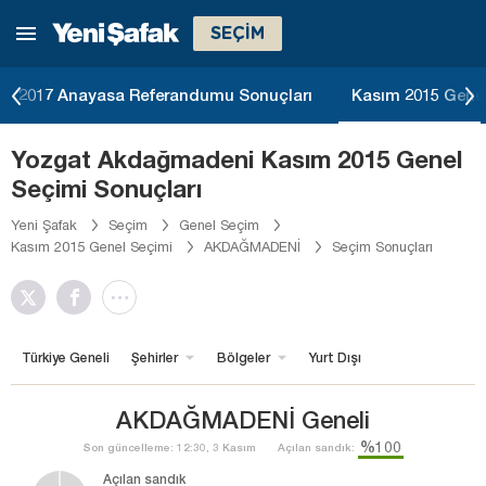
SEÇİM
2017 Anayasa Referandumu Sonuçları
Kasım 2015 Genel
Yozgat Akdağmadeni Kasım 2015 Genel
Seçimi Sonuçları
Yeni Şafak
Seçim
Genel Seçim
Kasım 2015 Genel Seçimi
AKDAĞMADENİ
Seçim Sonuçları
Türkiye Geneli
Şehirler
Bölgeler
Yurt Dışı
AKDAĞMADENİ Geneli
%100
Son güncelleme: 12:30, 3 Kasım
Açılan sandık:
Açılan sandık