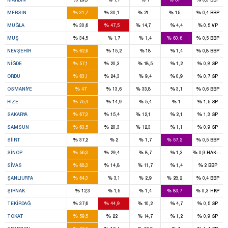
4
4
2
1
%
%
%
%
%
MERSIN
31,7
30,1
21
15
0,4
BBP
2
3
1
%
%
%
%
%
MUĞLA
30,6
47,5
14,7
4,4
0,5
VP
1
2
%
%
%
%
%
MUŞ
34,5
1,7
1,4
60,6
0,5
BBP
3
%
%
%
%
%
NEVŞEHIR
62,6
15,2
18
1,4
0,8
BBP
2
1
%
%
%
%
%
NIĞDE
57,1
20,3
18,5
1,2
0,8
SP
4
1
%
%
%
%
%
ORDU
63,1
24,3
9,4
0,9
0,7
SP
2
2
%
%
%
%
%
OSMANIYE
47
13,6
33,8
3,1
0,6
BBP
3
%
%
%
%
%
RIZE
75,4
14,9
5,4
1
1,5
SP
5
1
1
%
%
%
%
%
SAKARYA
67,3
15,4
12,1
2,1
1,3
SP
6
2
1
%
%
%
%
%
SAMSUN
63,5
20,3
12,3
1,1
0,9
SP
1
2
%
%
%
%
%
SIIRT
37,2
2
1,7
57,2
0,5
BBP
1
1
%
%
%
%
%
SINOP
56,3
29,4
8,7
1,3
0,9
HAK-PAR
4
1
%
%
%
%
%
SIVAS
68,3
14,8
11,7
1,4
2
BBP
9
3
%
%
%
%
%
ŞANLIURFA
64,3
3,1
2,9
28,2
0,4
BBP
4
%
%
%
%
%
ŞIRNAK
12,3
1,5
1,4
83,7
0,3
HKP
3
3
%
%
%
%
%
TEKIRDAĞ
37,6
44,9
10,2
4,7
0,5
SP
4
1
%
%
%
%
%
TOKAT
59,5
22
14,7
1,2
0,9
SP
5
1