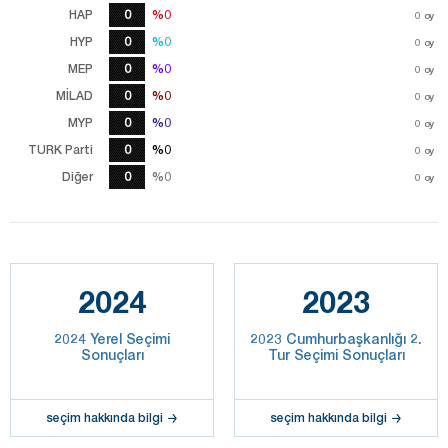
HAP
0
%0
%0
0
oy
HYP
0
%0
%0
0
oy
MEP
0
%0
%0
0
oy
MİLAD
0
%0
%0
0
oy
MYP
0
%0
%0
0
oy
TURK Parti
0
%0
%0
0
oy
Diğer
0
%0
%0
0
oy
2024
2023
2024 Yerel Seçimi
2023 Cumhurbaşkanlığı 2.
Sonuçları
Tur Seçimi Sonuçları
seçim hakkında bilgi
seçim hakkında bilgi