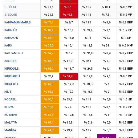
4
7
1
1
%
%
%
%
%
1. BÖLGE
31,6
45
11,2
10,1
0,5
VP
4
7
1
1
%
%
%
%
%
2. BÖLGE
31,8
46,8
11,3
7,8
0,5
VP
7
1
%
%
%
%
%
KAHRAMANMARAŞ
71,4
9,7
12,8
3,8
0,9
BBP
2
%
%
%
%
%
KARABÜK
60,4
15,3
19,4
1,1
1,2
SP
2
%
%
%
%
%
KARAMAN
64,4
15,2
16
1,3
1
SP
2
1
%
%
%
%
%
KARS
36,2
15,1
12,3
34
0,5
HKP
3
%
%
%
%
%
KASTAMONU
59,9
17
18,6
0,9
0,7
BBP
7
1
1
%
%
%
%
%
KAYSERI
65,3
12,3
18,1
1,7
0,9
BBP
3
%
%
%
%
%
KIRIKKALE
62,2
13,7
20,5
1,1
0,8
BBP
1
2
%
%
%
%
%
KIRKLARELI
28,4
54,7
12,2
2,3
0,5
VP
2
%
%
%
%
%
KIRŞEHIR
50,8
17,9
23,8
5
0,7
BBP
2
%
%
%
%
%
KILIS
65,3
12,3
18,1
2
0,5
BBP
7
3
1
%
%
%
%
%
KOCAELI
56,5
23,2
11,1
5,9
1,6
SP
12
1
1
%
%
%
%
%
KONYA
73,9
9,4
11,3
3,1
0,9
SP
4
%
%
%
%
%
KÜTAHYA
67,3
12,5
15,6
1
1,3
SP
5
1
%
%
%
%
%
MALATYA
67,4
15,3
9,2
5,9
0,6
BBP
5
3
1
%
%
%
%
%
MANISA
44,3
29,4
17,7
5,7
0,6
BBP
2
4
%
%
%
%
%
MARDIN
29,3
1,7
1
67
0,3
BBP