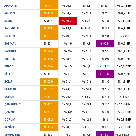
1
1
%
%
%
%
%
ARDAHAN
37
28,7
8,8
22,1
0,7
BBP
1
1
%
%
%
%
%
ARTVIN
45,5
34,9
13,3
2,5
0,9
SP
3
3
1
%
%
%
%
%
AYDIN
34,4
40,2
15,5
7,3
0,5
BBP
4
3
1
%
%
%
%
%
BALIKESIR
45,8
34,1
14,6
2,7
0,8
SP
1
1
%
%
%
%
%
BARTIN
53,4
29,8
10,3
1,3
2
SP
1
3
%
%
%
%
%
BATMAN
29,1
1,6
0,8
66,8
0,6
SP
2
%
%
%
%
%
BAYBURT
72,9
2,4
20,7
1,1
1,4
SP
1
1
%
%
%
%
%
BILECIK
46,6
33,4
13,9
2,9
0,9
SP
2
1
%
%
%
%
%
BINGÖL
64,4
1,8
1,9
29,2
0,8
BBP
1
2
%
%
%
%
%
BITLIS
44,1
3,1
2,1
48,6
0,5
SP
2
1
%
%
%
%
%
BOLU
62,6
21,4
10,8
1,6
1,1
SP
2
1
%
%
%
%
%
BURDUR
50,7
24,8
19,4
1,2
1,1
SP
11
5
2
%
%
%
%
%
BURSA
54
26,4
12,2
4,5
1
SP
2
2
%
%
%
%
%
ÇANAKKALE
40,2
38,9
15,4
2,5
0,5
HAK-PAR
2
%
%
%
%
%
ÇANKIRI
68,7
6,2
21,2
0,9
0,9
BBP
3
1
%
%
%
%
%
ÇORUM
61,2
21,9
12,2
2
0,8
BBP
4
2
1
%
%
%
%
%
DENIZLI
45,8
33,8
14,5
3,1
0,7
BBP
2
9
%
%
%
%
%
DIYARBAKIR
22,3
2
0,8
71,3
2,2
Bağımsı