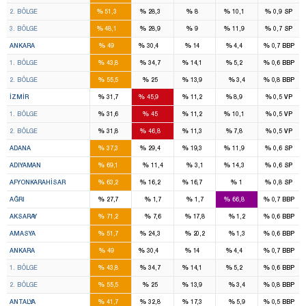
14
8
2
2
%
%
%
%
%
2. BÖLGE
51,3
28,3
8
10,1
0,9
SP
16
9
3
3
%
%
%
%
%
3. BÖLGE
48,1
28,9
9
11,9
0,7
SP
16
11
4
1
%
%
%
%
%
ANKARA
49
30,4
14
4,4
0,7
BBP
8
7
2
1
%
%
%
%
%
1. BÖLGE
43,8
34,7
14,1
5,2
0,6
BBP
8
4
2
%
%
%
%
%
2. BÖLGE
55,5
25
13,9
3,4
0,8
BBP
8
14
2
2
%
%
%
%
%
İZMIR
31,7
45,9
11,2
8,9
0,5
VP
4
7
1
1
%
%
%
%
%
1. BÖLGE
31,6
45
11,2
10,1
0,5
VP
4
7
1
1
%
%
%
%
%
2. BÖLGE
31,8
46,8
11,3
7,8
0,5
VP
6
4
3
1
%
%
%
%
%
ADANA
37,3
29,4
19,3
11,9
0,6
SP
4
1
%
%
%
%
%
ADIYAMAN
69,1
11,4
3,1
14,3
0,6
SP
3
1
1
%
%
%
%
%
AFYONKARAHISAR
63,2
16,2
16,7
1
0,8
SP
1
3
%
%
%
%
%
AĞRI
27,7
1,7
1,7
66,8
0,7
BBP
3
%
%
%
%
%
AKSARAY
71,2
7,6
17,8
1,2
0,6
BBP
2
1
%
%
%
%
%
AMASYA
51,7
24,3
20,2
1,3
0,6
BBP
16
11
4
1
%
%
%
%
%
ANKARA
49
30,4
14
4,4
0,7
BBP
8
7
2
1
%
%
%
%
%
1. BÖLGE
43,8
34,7
14,1
5,2
0,6
BBP
8
4
2
%
%
%
%
%
2. BÖLGE
55,5
25
13,9
3,4
0,8
BBP
7
5
2
%
%
%
%
%
ANTALYA
41,7
32,8
17,3
5,9
0,5
BBP