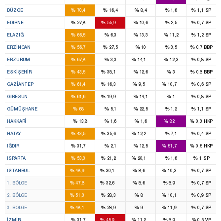
3
%
%
%
%
%
DÜZCE
70,4
16,4
8,4
1,6
1,1
SP
1
2
%
%
%
%
%
EDIRNE
27,8
55,9
10,6
2,5
0,7
SP
4
%
%
%
%
%
ELAZIĞ
66,5
6,3
13,3
11,2
1,2
SP
2
%
%
%
%
%
ERZINCAN
56,7
27,5
10
3,5
0,7
BBP
5
1
%
%
%
%
%
ERZURUM
67,8
3,3
14,1
12,3
0,8
SP
3
3
%
%
%
%
%
ESKIŞEHIR
43,5
38,1
12,6
3
0,8
BBP
8
2
1
1
%
%
%
%
%
GAZIANTEP
61,4
16,3
9,5
10,7
0,6
SP
3
1
%
%
%
%
%
GIRESUN
61,6
19,9
14,1
1
0,8
SP
2
%
%
%
%
%
GÜMÜŞHANE
68
5,1
22,5
1,2
1,1
SP
3
%
%
%
%
%
HAKKARI
13,8
1,6
1,6
82
0,3
HKP
5
4
1
%
%
%
%
%
HATAY
43,5
35,6
12,2
7,1
0,4
SP
1
1
%
%
%
%
%
IĞDIR
31,7
2,1
12,5
51,7
0,5
HKP
2
1
1
%
%
%
%
%
ISPARTA
53,3
21,2
20,1
1,6
1
SP
46
28
7
7
%
%
%
%
%
İSTANBUL
48,9
30,1
8,6
10,3
0,7
SP
16
11
2
2
%
%
%
%
%
1. BÖLGE
47,8
32,6
8,6
8,9
0,7
SP
14
8
2
2
%
%
%
%
%
2. BÖLGE
51,3
28,3
8
10,1
0,9
SP
16
9
3
3
%
%
%
%
%
3. BÖLGE
48,1
28,9
9
11,9
0,7
SP
8
14
2
2
%
%
%
%
%
İZMIR
31,7
45,9
11,2
8,9
0,5
VP