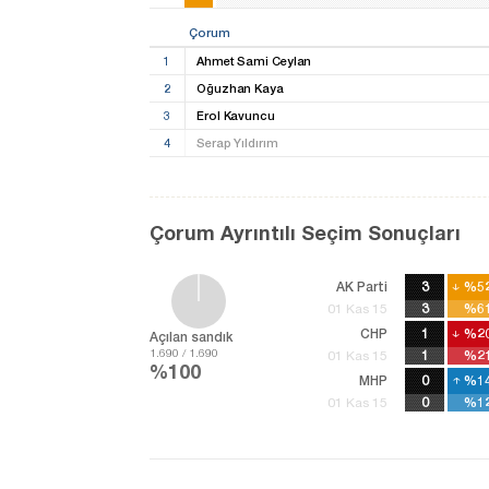
Çorum
1
Ahmet Sami Ceylan
2
Oğuzhan Kaya
3
Erol Kavuncu
4
Serap Yıldırım
Çorum Ayrıntılı Seçim Sonuçları
AK Parti
3
%5
%5
3
%61
%61
01 Kas 15
CHP
1
%20
%20
Açılan sandık
1.690 / 1.690
1
%21
%21
01 Kas 15
%100
MHP
0
%1
%1
%12
%12
01 Kas 15