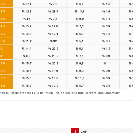
6,4
%
17,1
%
7,1
%
6,4
%
1,3
%
9,5
%
12,8
%
21,5
%
13,1
%
1,4
%
4,5
%
16
%
7,5
%
9,2
%
1,4
%
4,5
%
10,9
%
14,8
%
7,3
%
0,9
%
7,2
%
13,4
%
19,4
%
5,7
%
1,3
%
6,6
%
11,2
%
32
%
5,1
%
0,7
%
6,1
%
14,4
%
25,2
%
8,1
%
1,2
%
61
%
8,9
%
20,2
%
7,4
%
0,9
%
2,8
%
15,7
%
25,2
%
9,8
%
1
%
0,4
%
12,5
%
14,9
%
9,8
%
0,9
%
6,7
%
15,6
%
13,6
%
11,3
%
0,9
%
6,8
%
15,7
%
10,2
%
5,7
%
0,5
%
u içeriklerde tre (-) ile belirtilen il ya da ilçelerle ilgili verilere ulaşılamamıştır.
1
CHP