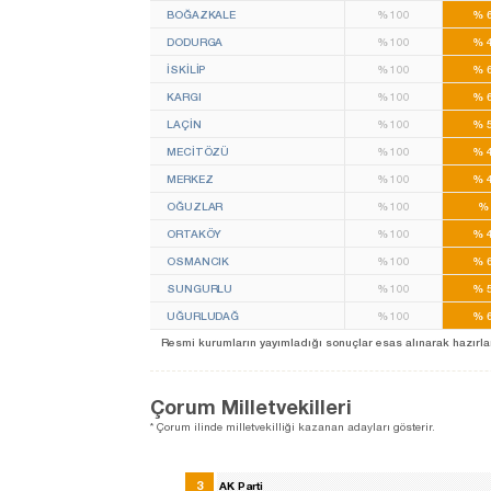
BOĞAZKALE
%
100
%
6
DODURGA
%
100
%
4
İSKİLİP
%
100
%
6
KARGI
%
100
%
6
LAÇİN
%
100
%
5
MECİTÖZÜ
%
100
%
4
MERKEZ
%
100
%
4
OĞUZLAR
%
100
%
ORTAKÖY
%
100
%
4
OSMANCIK
%
100
%
6
SUNGURLU
%
100
%
5
UĞURLUDAĞ
%
100
%
6
Resmi kurumların yayımladığı sonuçlar esas alınarak hazırlanan b
Çorum Milletvekilleri
* Çorum ilinde milletvekilliği kazanan adayları gösterir.
3
AK Parti