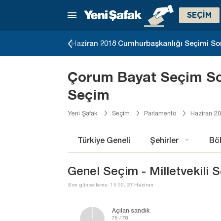
SEÇİM
eçimi Sonuçları
Haziran 2018 Cumhurbaşkanlığı Seçimi So
Çorum Bayat Seçim Son
Seçim
Yeni Şafak
Seçim
Parlamento
Haziran 2
Türkiye Geneli
Şehirler
Böl
Genel Seçim - Milletvekili 
Son güncelleme: 15:33, 27 Haziran
Açılan sandık
78 / 78