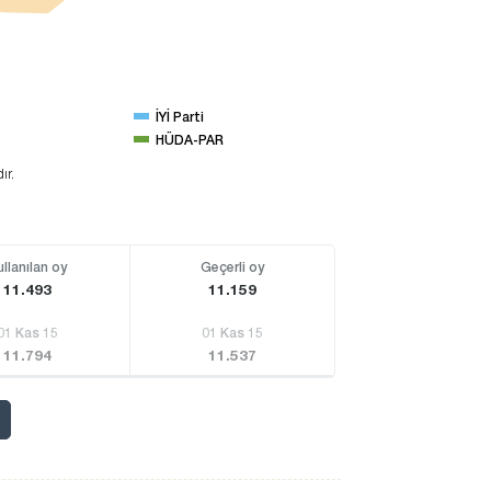
İYİ Parti
HÜDA-PAR
ır.
ullanılan oy
Geçerli oy
11.493
11.159
01 Kas 15
01 Kas 15
11.794
11.537