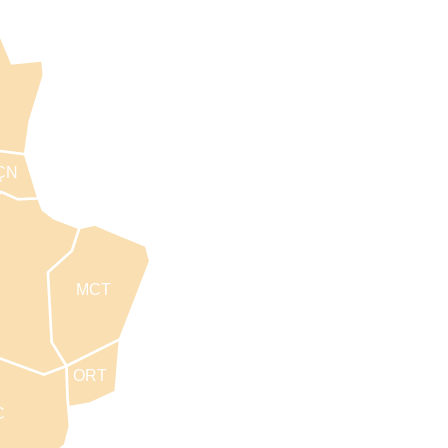
ÇN
MCT
ORT
C