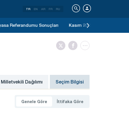
TR
EN
AR
FR
RU
yasa Referandumu Sonuçları
Kasım 2015 Genel Seçimi Son
Milletvekili Dağılımı
Seçim Bilgisi
Genele Göre
İttifaka Göre