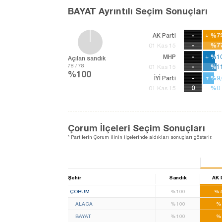
BAYAT Ayrıntılı Seçim Sonuçları
AK Parti
-
%7
%7
-
%77
%77
01 Kas 15
MHP
-
%10
%10
Açılan sandık
78 / 78
-
%11
%11
01 Kas 15
%100
İYİ Parti
-
%9,
%9,
%0
%0
01 Kas 15
Çorum İlçeleri Seçim Sonuçları
* Partilerin Çorum ilinin ilçelerinde aldıkları sonuçları gösterir.
Şehir
Sandık
AK 
ÇORUM
%
100
%
ALACA
%
100
%
BAYAT
%
100
%