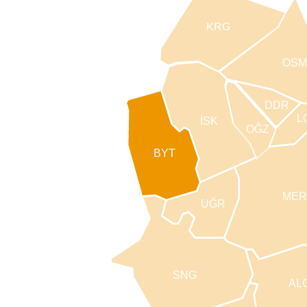
KRG
OSM
DDR
L
İSK
OĞZ
BYT
MER
UĞR
SNG
AL