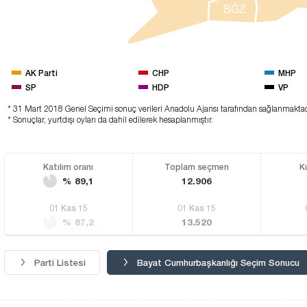
BĞZ
AK Parti
CHP
MHP
SP
HDP
VP
* 31 Mart 2018 Genel Seçimi sonuç verileri Anadolu Ajansı tarafından sağlanmaktad
* Sonuçlar, yurtdışı oyları da dahil edilerek hesaplanmıştır.
Katılım oranı
Toplam seçmen
K
% 89,1
12.906
01 Kas 15
01 Kas 15
% 87,2
13.520
Parti Listesi
Bayat Cumhurbaşkanlığı Seçim Sonucu