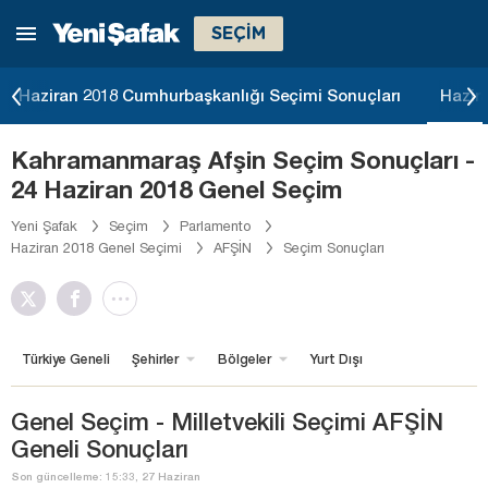
SEÇİM
Haziran 2018 Cumhurbaşkanlığı Seçimi Sonuçları
Hazir
Kahramanmaraş Afşin Seçim Sonuçları -
24 Haziran 2018 Genel Seçim
Yeni Şafak
Seçim
Parlamento
Haziran 2018 Genel Seçimi
AFŞİN
Seçim Sonuçları
Türkiye Geneli
Şehirler
Bölgeler
Yurt Dışı
Genel Seçim - Milletvekili Seçimi AFŞİN
Geneli Sonuçları
Son güncelleme: 15:33, 27 Haziran