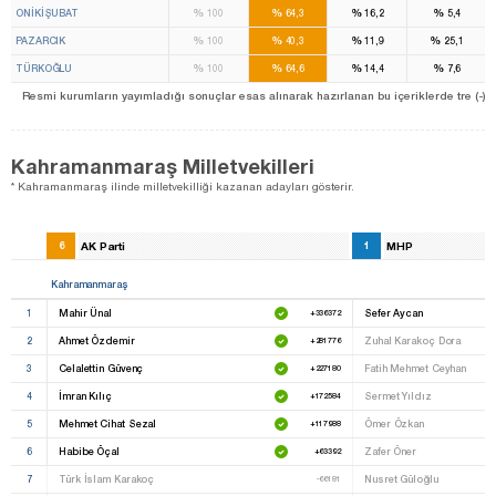
%
%
%
%
ONİKİŞUBAT
100
64,3
16,2
5,4
%
%
%
%
PAZARCIK
100
40,3
11,9
25,1
%
%
%
%
TÜRKOĞLU
100
64,6
14,4
7,6
Resmi kurumların yayımladığı sonuçlar esas alınarak hazırlanan bu içeriklerde tre (-) ile be
Kahramanmaraş Milletvekilleri
* Kahramanmaraş ilinde milletvekilliği kazanan adayları gösterir.
6
AK Parti
1
MHP
Kahramanmaraş
1
Mahir Ünal
Sefer Aycan
+336372
2
Ahmet Özdemir
Zuhal Karakoç Dora
+281776
3
Celalettin Güvenç
Fatih Mehmet Ceyhan
+227180
4
İmran Kılıç
Sermet Yıldız
+172584
5
Mehmet Cihat Sezal
Ömer Özkan
+117988
6
Habibe Öçal
Zafer Öner
+63392
7
Türk İslam Karakoç
Nusret Güloğlu
-66181