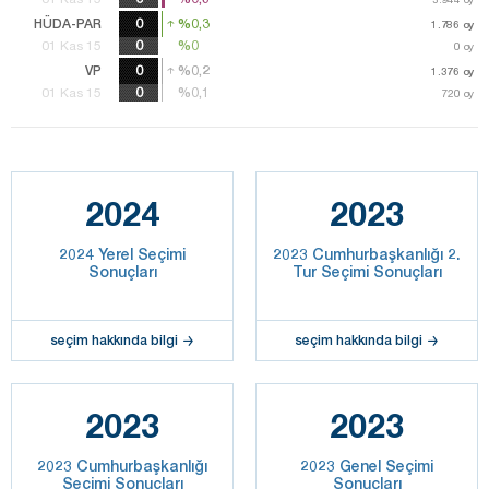
HÜDA-PAR
0
%0,3
%0,3
1.786
1.786
oy
oy
0
%0
%0
01 Kas 15
0
oy
VP
0
%0,2
%0,2
1.376
1.376
oy
oy
%0,1
%0,1
01 Kas 15
720
720
oy
oy
2024
2023
2024 Yerel Seçimi
2023 Cumhurbaşkanlığı 2.
Sonuçları
Tur Seçimi Sonuçları
seçim hakkında bilgi
seçim hakkında bilgi
2023
2023
2023 Cumhurbaşkanlığı
2023 Genel Seçimi
Seçimi Sonuçları
Sonuçları