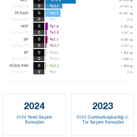
%9,4
%9,4
01 Kas 15
42.050
42.050
oy
oy
İYİ Parti
0
%8,5
%8,5
41.031
41.031
oy
oy
0
%0
%0
01 Kas 15
0
oy
HDP
0
%1,4
%1,4
6.783
6.783
oy
oy
0
%0,9
%0,9
01 Kas 15
4.047
4.047
oy
oy
SP
0
%1,1
%1,1
5.530
5.530
oy
oy
%0,7
%0,7
01 Kas 15
3.227
3.227
oy
oy
VP
0
%0,4
%0,4
1.784
1.784
oy
oy
0
%0,2
%0,2
01 Kas 15
1.088
1.088
oy
oy
HÜDA-PAR
0
%0,3
%0,3
1.262
1.262
oy
oy
%0
%0
01 Kas 15
0
oy
2024
2023
2024 Yerel Seçimi
2023 Cumhurbaşkanlığı 2.
Sonuçları
Tur Seçimi Sonuçları