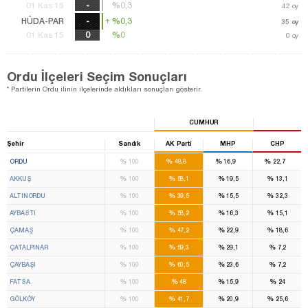
-
%0,3
%0,3
01 Kas 15
42
42
oy
oy
HÜDA-PAR
-
%0,3
%0,3
35
35
oy
oy
%0
%0
01 Kas 15
0
oy
Ordu İlçeleri Seçim Sonuçları
* Partilerin Ordu ilinin ilçelerinde aldıkları sonuçları gösterir.
CUMHUR
Şehir
Sandık
AK Parti
MHP
CHP
3
1
2
%
%
%
%
ORDU
100
48,8
16,9
22,7
%
%
%
%
AKKUŞ
100
58,1
19,5
13,1
%
%
%
%
ALTINORDU
100
39,5
15,5
32,3
%
%
%
%
AYBASTI
100
58,2
16,3
15,1
%
%
%
%
ÇAMAŞ
100
47,2
22,9
18,6
%
%
%
%
ÇATALPINAR
100
59,3
29,1
7,2
%
%
%
%
ÇAYBAŞI
100
60,5
23,6
7,2
%
%
%
%
FATSA
100
48
15,9
24
%
%
%
%
GÖLKÖY
100
41,7
20,9
25,6