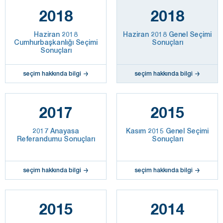
2018
2018
Haziran 2018
Haziran 2018 Genel Seçimi
Cumhurbaşkanlığı Seçimi
Sonuçları
Sonuçları
seçim hakkında bilgi
seçim hakkında bilgi
2017
2015
2017 Anayasa
Kasım 2015 Genel Seçimi
Referandumu Sonuçları
Sonuçları
seçim hakkında bilgi
seçim hakkında bilgi
2015
2014