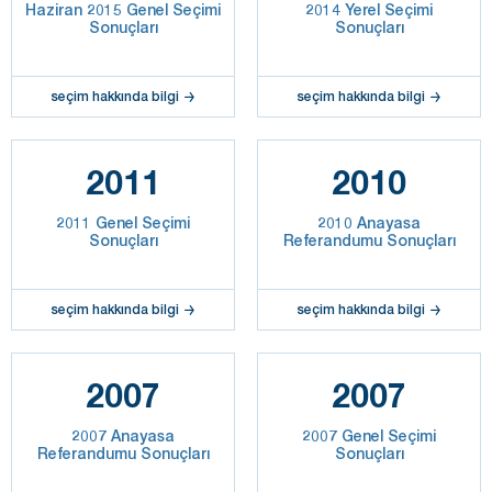
Haziran 2015 Genel Seçimi
2014 Yerel Seçimi
Sonuçları
Sonuçları
seçim hakkında bilgi
seçim hakkında bilgi
2011
2010
2011 Genel Seçimi
2010 Anayasa
Sonuçları
Referandumu Sonuçları
seçim hakkında bilgi
seçim hakkında bilgi
2007
2007
2007 Anayasa
2007 Genel Seçimi
Referandumu Sonuçları
Sonuçları