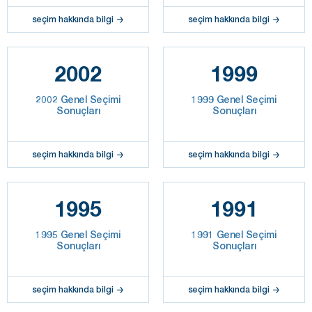
seçim hakkında bilgi
seçim hakkında bilgi
2002
1999
2002 Genel Seçimi
1999 Genel Seçimi
Sonuçları
Sonuçları
seçim hakkında bilgi
seçim hakkında bilgi
1995
1991
1995 Genel Seçimi
1991 Genel Seçimi
Sonuçları
Sonuçları
seçim hakkında bilgi
seçim hakkında bilgi