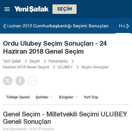
SEÇİM
Haziran 2018 Cumhurbaşkanlığı Seçimi Sonuçları
Hazir
Ordu Ulubey Seçim Sonuçları - 24
Haziran 2018 Genel Seçim
Yeni Şafak
Seçim
Parlamento
Haziran 2018 Genel Seçimi
ULUBEY
Seçim Sonuçları
Türkiye Geneli
Şehirler
Bölgeler
Yurt Dışı
Genel Seçim - Milletvekili Seçimi ULUBEY
Geneli Sonuçları
Son güncelleme: 15:33, 27 Haziran