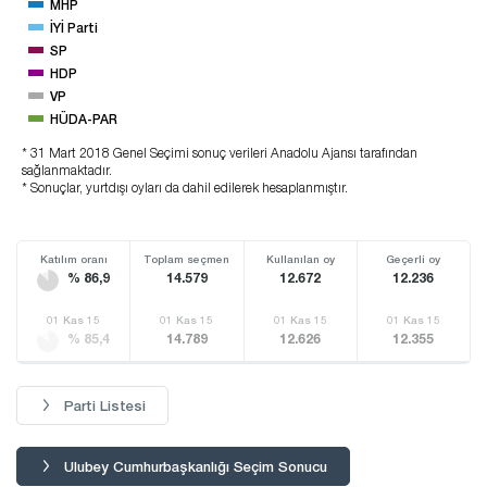
MHP
İYİ Parti
SP
HDP
VP
HÜDA-PAR
* 31 Mart 2018 Genel Seçimi sonuç verileri Anadolu Ajansı tarafından
sağlanmaktadır.
* Sonuçlar, yurtdışı oyları da dahil edilerek hesaplanmıştır.
Katılım oranı
Toplam seçmen
Kullanılan oy
Geçerli oy
% 86,9
14.579
12.672
12.236
01 Kas 15
01 Kas 15
01 Kas 15
01 Kas 15
% 85,4
14.789
12.626
12.355
Parti Listesi
Ulubey Cumhurbaşkanlığı Seçim Sonucu