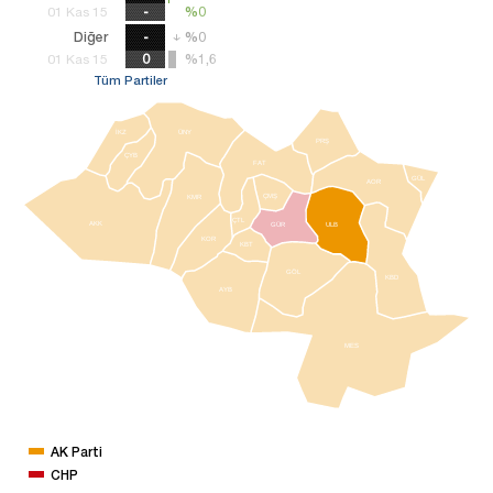
-
%0
%0
01 Kas 15
Diğer
-
%0
%0
%1,6
%1,6
01 Kas 15
Tüm Partiler
İKZ
ÜNY
PRŞ
ÇYB
FAT
GÜL
AOR
ÇMŞ
KMR
ÇTL
AKK
GÜR
ULB
KOR
KBT
GÖL
KBD
AYB
MES
AK Parti
CHP