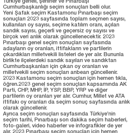
Türkiye geneli, şehirler ve Pınarbaşı
Cumhurbaşkanlığı seçim sonuçları belli olur.
Yeni Şafak seçim Kastamonu Pınarbaşı seçim
sonuçları 2023 sayfasında toplam seçmen sayısı,
kullanılan oy sayısı, seçime katılım oranı, açılan
sandık sayısı, geçerli ve geçersiz oy sayısı ve
birçok veri anlık olarak güncellenecektir. 2023
Pınarbaşı genel seçim sonuçları sayfasında
adayların oy oranları, ittifakların ve partilerin
çıkardıkları milletvekili listeleri de yer alır. Bununla
birlikte ilçelerdeki sandık sayıları ve sandıktan
Cumhurbaşkanları için çıkan oy oranları ve
milletvekili seçim sonuçları anbean güncellenir.
2023 Kastamonu seçim sonuçları için hemen tıkla,
öğren.2023 genel seçim sonuçları kapsamında AK
Parti, CHP, MHP, İP, YSP, BBP, YRP ve diğer
partilerin oy oranları yer alır. Cumhur, Millet ve ATA
ittifakı oy oranları da seçim sonuç sayfasında anlık
olarak güncellenir.
Ayrıca seçim sonuçları sayfasında Türkiye’nin
seçim tarihi, Pınarbaşı son dakika seçim haberleri,
foto-galeri, video haberler ve infografikler de yer
alır. 2023 Pınarbaşı seçim sonuçları için hemen