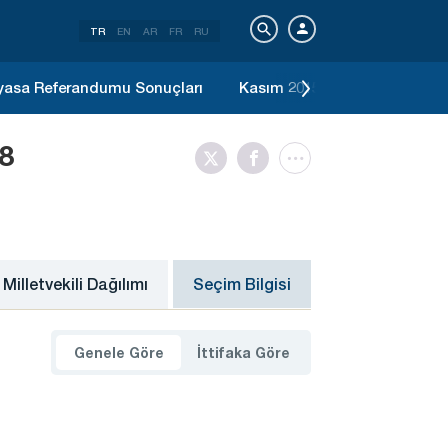
TR
EN
AR
FR
RU
yasa Referandumu Sonuçları
Kasım 2015 Genel Seçimi Son
8
Milletvekili Dağılımı
Seçim Bilgisi
Genele Göre
İttifaka Göre