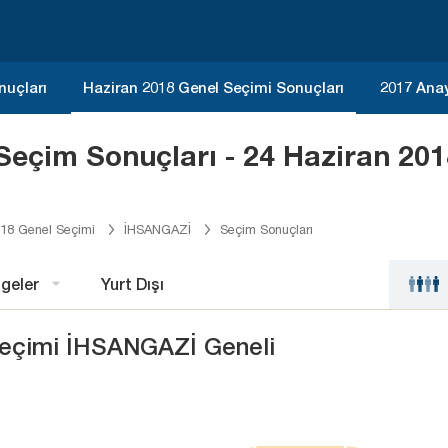
nuçları
Haziran 2018 Genel Seçimi Sonuçları
2017 Ana
eçim Sonuçları - 24 Haziran 201
018 Genel Seçimi
İHSANGAZİ
Seçim Sonuçları
geler
Yurt Dışı
 Seçimi İHSANGAZİ Geneli