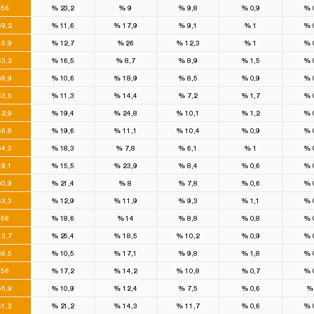
56
%
23,2
%
9
%
9,8
%
0,9
%
9,2
%
11,6
%
17,9
%
9,1
%
1
%
5,9
%
12,7
%
26
%
12,3
%
1
%
3,2
%
16,5
%
8,7
%
8,9
%
1,5
%
8,9
%
10,6
%
18,9
%
8,5
%
0,9
%
3,5
%
11,3
%
14,4
%
7,2
%
1,7
%
2,9
%
19,4
%
24,8
%
10,1
%
1,2
%
6,8
%
19,6
%
11,1
%
10,4
%
0,9
%
4,3
%
18,3
%
7,8
%
6,1
%
1
%
9,1
%
15,5
%
23,9
%
8,4
%
0,6
%
0,9
%
21,4
%
8
%
7,8
%
0,6
%
3,3
%
12,9
%
11,9
%
9,3
%
1,1
%
56
%
18,6
%
14
%
8,8
%
0,8
%
3,7
%
25,4
%
18,5
%
10,2
%
0,9
%
8,5
%
10,5
%
17,1
%
9,8
%
1,8
%
56
%
17,2
%
14,2
%
10,8
%
0,7
%
5,9
%
10,9
%
12,4
%
7,5
%
0,6
%
1,3
%
21,2
%
14,3
%
11,7
%
0,6
%