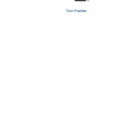
Tüm Partiler