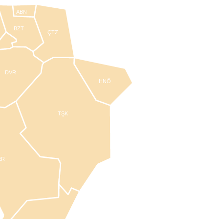
ABN
BZT
ÇTZ
DVR
HNÖ
TŞK
ER