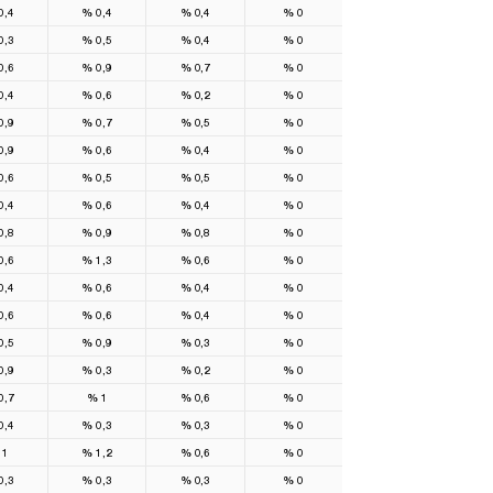
0,4
%
0,4
%
0,4
%
0
0,3
%
0,5
%
0,4
%
0
0,6
%
0,9
%
0,7
%
0
0,4
%
0,6
%
0,2
%
0
0,9
%
0,7
%
0,5
%
0
0,9
%
0,6
%
0,4
%
0
0,6
%
0,5
%
0,5
%
0
0,4
%
0,6
%
0,4
%
0
0,8
%
0,9
%
0,8
%
0
0,6
%
1,3
%
0,6
%
0
0,4
%
0,6
%
0,4
%
0
0,6
%
0,6
%
0,4
%
0
0,5
%
0,9
%
0,3
%
0
0,9
%
0,3
%
0,2
%
0
0,7
%
1
%
0,6
%
0
0,4
%
0,3
%
0,3
%
0
1
%
1,2
%
0,6
%
0
0,3
%
0,3
%
0,3
%
0