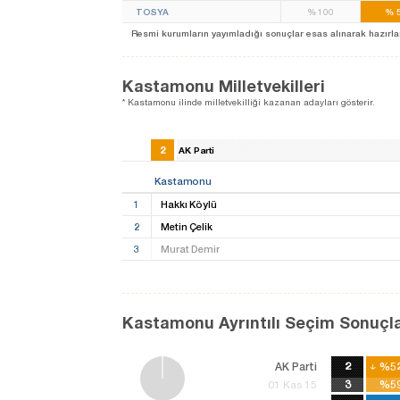
TOSYA
%
100
%
5
Resmi kurumların yayımladığı sonuçlar esas alınarak hazırlanan b
Kastamonu Milletvekilleri
* Kastamonu ilinde milletvekilliği kazanan adayları gösterir.
2
AK Parti
Kastamonu
1
Hakkı Köylü
2
Metin Çelik
3
Murat Demir
Kastamonu Ayrıntılı Seçim Sonuçla
AK Parti
2
%52
%52
3
%59
%59
01 Kas 15