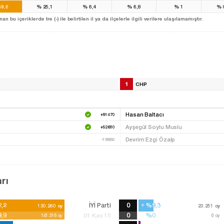
9,6
%
25,1
%
6,4
%
6,8
%
1
%
u içeriklerde tre (-) ile belirtilen il ya da ilçelerle ilgili verilere ulaşılamamıştır.
1
CHP
Hasan Baltacı
+91470
Ayşegül Soylu Muslu
+52680
Devrim Ezgi Özalp
-19950
rı
,2
,2
İYİ Parti
0
%9,3
%9,3
130.260
130.260
oy
oy
23.251
23.251
oy
oy
,9
,9
0
%0
%0
01 Kas 15
141.316
141.316
oy
oy
0
oy