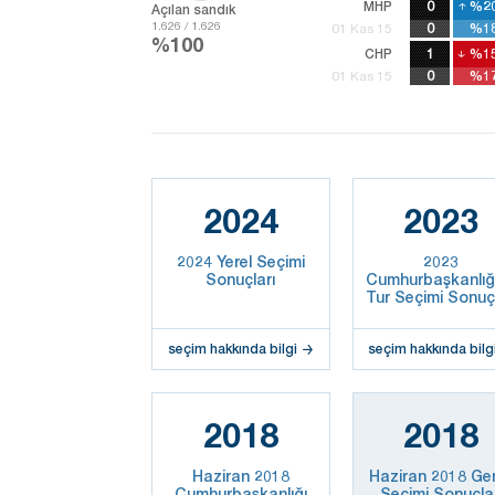
MHP
0
%20
%20
Açılan sandık
1.626 / 1.626
0
%18
%18
01 Kas 15
%100
CHP
1
%15
%15
%1
%1
01 Kas 15
2024
2023
2024 Yerel Seçimi
2023
Sonuçları
Cumhurbaşkanlığı
Tur Seçimi Sonuçl
seçim hakkında bilgi
seçim hakkında bilg
2018
2018
Haziran 2018
Haziran 2018 Ge
Cumhurbaşkanlığı
Seçimi Sonuçla