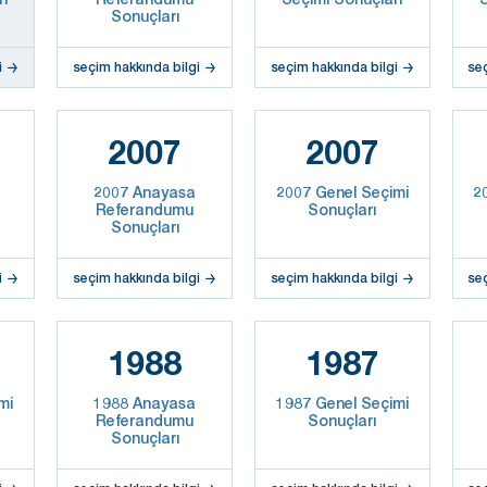
Sonuçları
i
seçim hakkında bilgi
seçim hakkında bilgi
se
2007
2007
2007 Anayasa
2007 Genel Seçimi
2
Referandumu
Sonuçları
Sonuçları
i
seçim hakkında bilgi
seçim hakkında bilgi
se
1988
1987
mi
1988 Anayasa
1987 Genel Seçimi
Referandumu
Sonuçları
Sonuçları