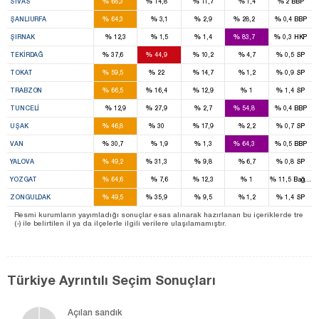
%
%
%
%
%
SIVAS
68,3
14,8
11,7
1,4
2
BBP
9
3
%
%
%
%
%
ŞANLIURFA
64,3
3,1
2,9
28,2
0,4
BBP
4
%
%
%
%
%
ŞIRNAK
12,3
1,5
1,4
83,7
0,3
HKP
3
3
%
%
%
%
%
TEKIRDAĞ
37,6
44,9
10,2
4,7
0,5
SP
4
1
%
%
%
%
%
TOKAT
59,5
22
14,7
1,2
0,9
SP
5
1
%
%
%
%
%
TRABZON
66,5
16,4
12,9
1
1,4
SP
1
1
%
%
%
%
%
TUNCELI
12,9
27,9
2,7
54,8
0,4
BBP
2
1
%
%
%
%
%
UŞAK
46,8
30
17,9
2,2
0,7
SP
2
6
%
%
%
%
%
VAN
30,7
1,9
1,3
64,3
0,5
BBP
1
1
%
%
%
%
%
YALOVA
49,2
31,3
9,8
6,7
0,8
SP
4
%
%
%
%
%
YOZGAT
64,6
7,6
12,3
1
11,5
Bağıms
3
2
%
%
%
%
%
ZONGULDAK
49,5
35,9
9,5
1,2
1,4
SP
Resmi kurumların yayımladığı sonuçlar esas alınarak hazırlanan bu içeriklerde tre
(-) ile belirtilen il ya da ilçelerle ilgili verilere ulaşılamamıştır.
Türkiye Ayrıntılı Seçim Sonuçları
Açılan sandık