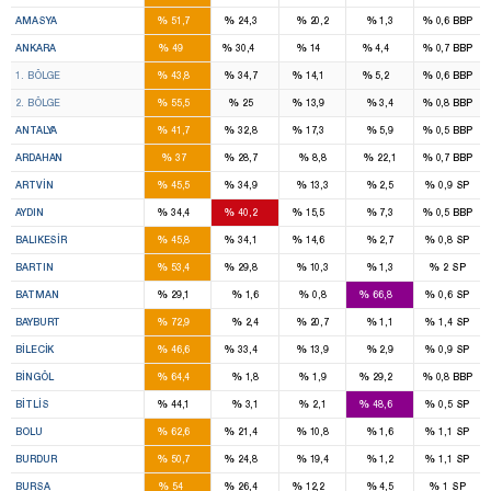
2
1
%
%
%
%
%
AMASYA
51,7
24,3
20,2
1,3
0,6
BBP
16
11
4
1
%
%
%
%
%
ANKARA
49
30,4
14
4,4
0,7
BBP
8
7
2
1
%
%
%
%
%
1. BÖLGE
43,8
34,7
14,1
5,2
0,6
BBP
8
4
2
%
%
%
%
%
2. BÖLGE
55,5
25
13,9
3,4
0,8
BBP
7
5
2
%
%
%
%
%
ANTALYA
41,7
32,8
17,3
5,9
0,5
BBP
1
1
%
%
%
%
%
ARDAHAN
37
28,7
8,8
22,1
0,7
BBP
1
1
%
%
%
%
%
ARTVIN
45,5
34,9
13,3
2,5
0,9
SP
3
3
1
%
%
%
%
%
AYDIN
34,4
40,2
15,5
7,3
0,5
BBP
4
3
1
%
%
%
%
%
BALIKESIR
45,8
34,1
14,6
2,7
0,8
SP
1
1
%
%
%
%
%
BARTIN
53,4
29,8
10,3
1,3
2
SP
1
3
%
%
%
%
%
BATMAN
29,1
1,6
0,8
66,8
0,6
SP
2
%
%
%
%
%
BAYBURT
72,9
2,4
20,7
1,1
1,4
SP
1
1
%
%
%
%
%
BILECIK
46,6
33,4
13,9
2,9
0,9
SP
2
1
%
%
%
%
%
BINGÖL
64,4
1,8
1,9
29,2
0,8
BBP
1
2
%
%
%
%
%
BITLIS
44,1
3,1
2,1
48,6
0,5
SP
2
1
%
%
%
%
%
BOLU
62,6
21,4
10,8
1,6
1,1
SP
2
1
%
%
%
%
%
BURDUR
50,7
24,8
19,4
1,2
1,1
SP
11
5
2
%
%
%
%
%
BURSA
54
26,4
12,2
4,5
1
SP