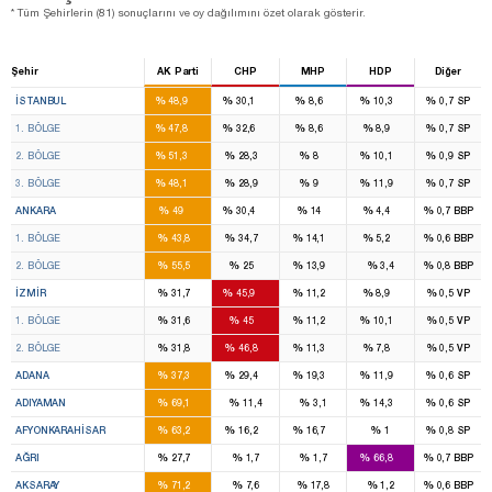
* Tüm Şehirlerin (81) sonuçlarını ve oy dağılımını özet olarak gösterir.
Şehir
AK Parti
CHP
MHP
HDP
Diğer
46
28
7
7
%
%
%
%
%
İSTANBUL
48,9
30,1
8,6
10,3
0,7
SP
16
11
2
2
%
%
%
%
%
1. BÖLGE
47,8
32,6
8,6
8,9
0,7
SP
14
8
2
2
%
%
%
%
%
2. BÖLGE
51,3
28,3
8
10,1
0,9
SP
16
9
3
3
%
%
%
%
%
3. BÖLGE
48,1
28,9
9
11,9
0,7
SP
16
11
4
1
%
%
%
%
%
ANKARA
49
30,4
14
4,4
0,7
BBP
8
7
2
1
%
%
%
%
%
1. BÖLGE
43,8
34,7
14,1
5,2
0,6
BBP
8
4
2
%
%
%
%
%
2. BÖLGE
55,5
25
13,9
3,4
0,8
BBP
8
14
2
2
%
%
%
%
%
İZMIR
31,7
45,9
11,2
8,9
0,5
VP
4
7
1
1
%
%
%
%
%
1. BÖLGE
31,6
45
11,2
10,1
0,5
VP
4
7
1
1
%
%
%
%
%
2. BÖLGE
31,8
46,8
11,3
7,8
0,5
VP
6
4
3
1
%
%
%
%
%
ADANA
37,3
29,4
19,3
11,9
0,6
SP
4
1
%
%
%
%
%
ADIYAMAN
69,1
11,4
3,1
14,3
0,6
SP
3
1
1
%
%
%
%
%
AFYONKARAHISAR
63,2
16,2
16,7
1
0,8
SP
1
3
%
%
%
%
%
AĞRI
27,7
1,7
1,7
66,8
0,7
BBP
3
%
%
%
%
%
AKSARAY
71,2
7,6
17,8
1,2
0,6
BBP