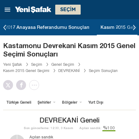
SEÇİM
2017 Anayasa Referandumu Sonuçları
Kasım 2015 Genel
Kastamonu Devrekani Kasım 2015 Genel
Seçimi Sonuçları
Yeni Şafak
Seçim
Genel Seçim
Kasım 2015 Genel Seçimi
DEVREKANİ
Seçim Sonuçları
Türkiye Geneli
Şehirler
Bölgeler
Yurt Dışı
DEVREKANİ Geneli
%100
Son güncelleme: 12:30, 3 Kasım
Açılan sandık:
Açılan sandık