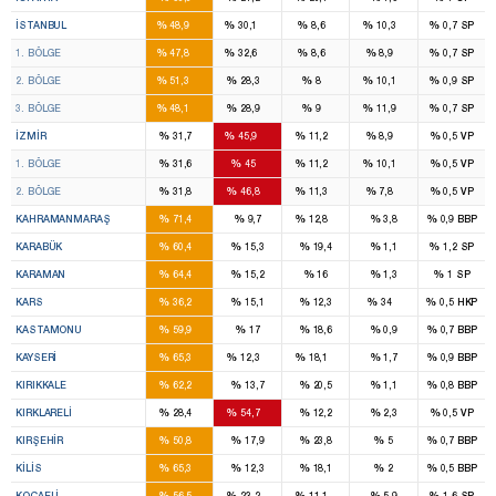
46
28
7
7
%
%
%
%
%
İSTANBUL
48,9
30,1
8,6
10,3
0,7
SP
16
11
2
2
%
%
%
%
%
1. BÖLGE
47,8
32,6
8,6
8,9
0,7
SP
14
8
2
2
%
%
%
%
%
2. BÖLGE
51,3
28,3
8
10,1
0,9
SP
16
9
3
3
%
%
%
%
%
3. BÖLGE
48,1
28,9
9
11,9
0,7
SP
8
14
2
2
%
%
%
%
%
İZMIR
31,7
45,9
11,2
8,9
0,5
VP
4
7
1
1
%
%
%
%
%
1. BÖLGE
31,6
45
11,2
10,1
0,5
VP
4
7
1
1
%
%
%
%
%
2. BÖLGE
31,8
46,8
11,3
7,8
0,5
VP
7
1
%
%
%
%
%
KAHRAMANMARAŞ
71,4
9,7
12,8
3,8
0,9
BBP
2
%
%
%
%
%
KARABÜK
60,4
15,3
19,4
1,1
1,2
SP
2
%
%
%
%
%
KARAMAN
64,4
15,2
16
1,3
1
SP
2
1
%
%
%
%
%
KARS
36,2
15,1
12,3
34
0,5
HKP
3
%
%
%
%
%
KASTAMONU
59,9
17
18,6
0,9
0,7
BBP
7
1
1
%
%
%
%
%
KAYSERI
65,3
12,3
18,1
1,7
0,9
BBP
3
%
%
%
%
%
KIRIKKALE
62,2
13,7
20,5
1,1
0,8
BBP
1
2
%
%
%
%
%
KIRKLARELI
28,4
54,7
12,2
2,3
0,5
VP
2
%
%
%
%
%
KIRŞEHIR
50,8
17,9
23,8
5
0,7
BBP
2
%
%
%
%
%
KILIS
65,3
12,3
18,1
2
0,5
BBP
7
3
1
%
%
%
%
%
KOCAELI
56,5
23,2
11,1
5,9
1,6
SP