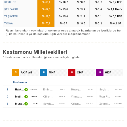
%
%
%
%
%
SEYDİLER
60,4
16,7
18,8
0,2
0,9
BBP
%
%
%
%
%
ŞENPAZAR
64,5
15,6
13,2
0,4
1,1
HAK-PAR
%
%
%
%
%
TAŞKÖPRÜ
59,5
15,4
21,9
0,1
0,5
BBP
%
%
%
%
%
TOSYA
70,3
6,7
19,6
0,2
0,8
SP
Resmi kurumların yayımladığı sonuçlar esas alınarak hazırlanan bu içeriklerde tre
(-) ile belirtilen il ya da ilçelerle ilgili verilere ulaşılamamıştır.
Kastamonu Milletvekilleri
* Kastamonu ilinde milletvekilliği kazanan adayları gösterir.
3
AK Parti
0
MHP
0
CHP
0
HDP
Kastamonu
1
Hakkı Köylü
Emin Çınar
Hüseyin Selami Çelebioğlu
Seçkin Kır
+97513
-3303
-7090
-45089
2
Metin Çelik
Cihan Çetin
Yılmaz Karakoç
Yeter Polat
+53711
-50408
-54195
-92194
3
Murat Demir
Sevda Saydam Irgin
Orhan Dana
Zeynel Şentürk
+9909
-97513
-101300
-139299