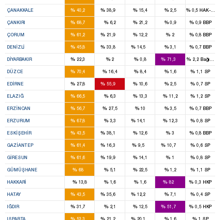
2
2
%
%
%
%
%
ÇANAKKALE
40,2
38,9
15,4
2,5
0,5
HAK-PAR
2
%
%
%
%
%
ÇANKIRI
68,7
6,2
21,2
0,9
0,9
BBP
3
1
%
%
%
%
%
ÇORUM
61,2
21,9
12,2
2
0,8
BBP
4
2
1
%
%
%
%
%
DENIZLI
45,8
33,8
14,5
3,1
0,7
BBP
2
9
%
%
%
%
%
DIYARBAKIR
22,3
2
0,8
71,3
2,2
Bağımsı
3
%
%
%
%
%
DÜZCE
70,4
16,4
8,4
1,6
1,1
SP
1
2
%
%
%
%
%
EDIRNE
27,8
55,9
10,6
2,5
0,7
SP
4
%
%
%
%
%
ELAZIĞ
66,5
6,3
13,3
11,2
1,2
SP
2
%
%
%
%
%
ERZINCAN
56,7
27,5
10
3,5
0,7
BBP
5
1
%
%
%
%
%
ERZURUM
67,8
3,3
14,1
12,3
0,8
SP
3
3
%
%
%
%
%
ESKIŞEHIR
43,5
38,1
12,6
3
0,8
BBP
8
2
1
1
%
%
%
%
%
GAZIANTEP
61,4
16,3
9,5
10,7
0,6
SP
3
1
%
%
%
%
%
GIRESUN
61,6
19,9
14,1
1
0,8
SP
2
%
%
%
%
%
GÜMÜŞHANE
68
5,1
22,5
1,2
1,1
SP
3
%
%
%
%
%
HAKKARI
13,8
1,6
1,6
82
0,3
HKP
5
4
1
%
%
%
%
%
HATAY
43,5
35,6
12,2
7,1
0,4
SP
1
1
%
%
%
%
%
IĞDIR
31,7
2,1
12,5
51,7
0,5
HKP
2
1
1
%
%
%
%
%
ISPARTA
53,3
21,2
20,1
1,6
1
SP