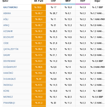
Şehir
AK Parti
CHP
MHP
HDP
Diğer
3
%
%
%
%
%
KASTAMONU
59,9
17
18,6
0,9
0,7
BBP
%
%
%
%
%
ABANA
60,7
26,7
9,1
0,3
0,7
HAK-PAR
%
%
%
%
%
AĞLI
68,4
11
15,5
0,3
1
HAK-PAR
%
%
%
%
%
ARAÇ
60,7
21
13,2
0,2
0,9
HAK-PAR
%
%
%
%
%
AZDAVAY
50,3
28,5
15,5
0,4
1,3
HAK-PAR
%
%
%
%
%
BOZKURT
69,4
10,5
14,8
0,2
1,1
HAK-PAR
%
%
%
%
%
CİDE
63,1
21,6
9,9
0,5
1,2
HAK-PAR
%
%
%
%
%
ÇATALZEYTİN
68,6
15,1
10,1
0,6
1,1
HAK-PAR
%
%
%
%
%
DADAY
47,4
31,1
16,9
0,4
0,9
HAK-PAR
%
%
%
%
%
DEVREKANİ
62,4
14,2
18,8
0,3
0,8
BBP
%
%
%
%
%
DOĞANYURT
68,8
8,6
14
0,6
2
HAK-PAR
%
%
%
%
%
HANÖNÜ
45,3
33,1
16,9
0,2
1,3
HAK-PAR
%
%
%
%
%
İHSANGAZİ
67
9,6
18
0,4
1,1
HAK-PAR
%
%
%
%
%
İNEBOLU
67,3
14,5
12,8
0,5
1,2
HAK-PAR
%
%
%
%
%
KÜRE
63,4
16,9
15
0,4
1
BBP
%
%
%
%
%
MERKEZ
54,2
19,1
23,5
0,5
0,8
BBP
%
%
%
%
%
PINARBAŞI
61,2
20
11,3
0,3
1,5
HAK-PAR