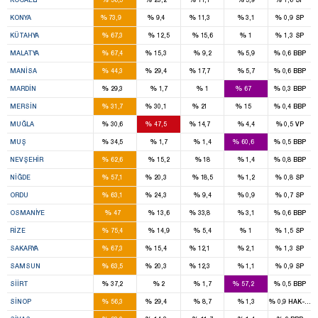
12
1
1
%
%
%
%
%
KONYA
73,9
9,4
11,3
3,1
0,9
SP
4
%
%
%
%
%
KÜTAHYA
67,3
12,5
15,6
1
1,3
SP
5
1
%
%
%
%
%
MALATYA
67,4
15,3
9,2
5,9
0,6
BBP
5
3
1
%
%
%
%
%
MANISA
44,3
29,4
17,7
5,7
0,6
BBP
2
4
%
%
%
%
%
MARDIN
29,3
1,7
1
67
0,3
BBP
4
4
2
1
%
%
%
%
%
MERSIN
31,7
30,1
21
15
0,4
BBP
2
3
1
%
%
%
%
%
MUĞLA
30,6
47,5
14,7
4,4
0,5
VP
1
2
%
%
%
%
%
MUŞ
34,5
1,7
1,4
60,6
0,5
BBP
3
%
%
%
%
%
NEVŞEHIR
62,6
15,2
18
1,4
0,8
BBP
2
1
%
%
%
%
%
NIĞDE
57,1
20,3
18,5
1,2
0,8
SP
4
1
%
%
%
%
%
ORDU
63,1
24,3
9,4
0,9
0,7
SP
2
2
%
%
%
%
%
OSMANIYE
47
13,6
33,8
3,1
0,6
BBP
3
%
%
%
%
%
RIZE
75,4
14,9
5,4
1
1,5
SP
5
1
1
%
%
%
%
%
SAKARYA
67,3
15,4
12,1
2,1
1,3
SP
6
2
1
%
%
%
%
%
SAMSUN
63,5
20,3
12,3
1,1
0,9
SP
1
2
%
%
%
%
%
SIIRT
37,2
2
1,7
57,2
0,5
BBP
1
1
%
%
%
%
%
SINOP
56,3
29,4
8,7
1,3
0,9
HAK-PAR
4
1