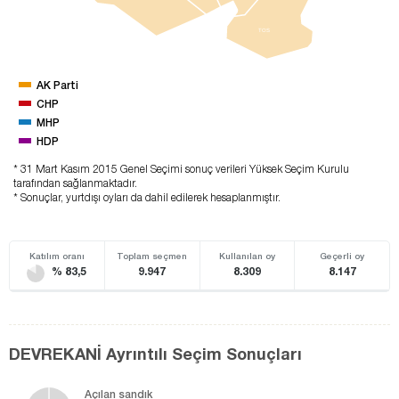
TOS
AK Parti
CHP
MHP
HDP
* 31 Mart Kasım 2015 Genel Seçimi sonuç verileri Yüksek Seçim Kurulu
tarafından sağlanmaktadır.
* Sonuçlar, yurtdışı oyları da dahil edilerek hesaplanmıştır.
Katılım oranı
Toplam seçmen
Kullanılan oy
Geçerli oy
% 83,5
9.947
8.309
8.147
DEVREKANİ Ayrıntılı Seçim Sonuçları
Açılan sandık