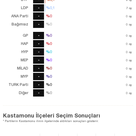
LDP
-
%0,1
%0,1
7
7
oy
oy
ANA Parti
-
%0
%0
0
oy
Bağımsız
-
%0
%0
0
oy
GP
-
%0
%0
0
oy
HAP
-
%0
%0
0
oy
HYP
-
%0
%0
0
oy
MEP
-
%0
%0
0
oy
MİLAD
-
%0
%0
0
oy
MYP
-
%0
%0
0
oy
TURK Parti
-
%0
%0
0
oy
Diğer
-
%0
%0
0
oy
Kastamonu İlçeleri Seçim Sonuçları
* Partilerin Kastamonu ilinin ilçelerinde aldıkları sonuçları gösterir.