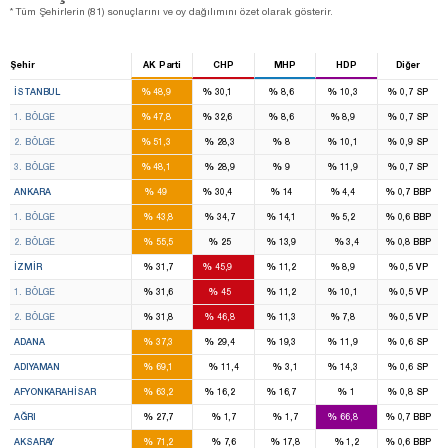
* Tüm Şehirlerin (81) sonuçlarını ve oy dağılımını özet olarak gösterir.
Şehir
AK Parti
CHP
MHP
HDP
Diğer
46
28
7
7
%
%
%
%
%
İSTANBUL
48,9
30,1
8,6
10,3
0,7
SP
16
11
2
2
%
%
%
%
%
1. BÖLGE
47,8
32,6
8,6
8,9
0,7
SP
14
8
2
2
%
%
%
%
%
2. BÖLGE
51,3
28,3
8
10,1
0,9
SP
16
9
3
3
%
%
%
%
%
3. BÖLGE
48,1
28,9
9
11,9
0,7
SP
16
11
4
1
%
%
%
%
%
ANKARA
49
30,4
14
4,4
0,7
BBP
8
7
2
1
%
%
%
%
%
1. BÖLGE
43,8
34,7
14,1
5,2
0,6
BBP
8
4
2
%
%
%
%
%
2. BÖLGE
55,5
25
13,9
3,4
0,8
BBP
8
14
2
2
%
%
%
%
%
İZMIR
31,7
45,9
11,2
8,9
0,5
VP
4
7
1
1
%
%
%
%
%
1. BÖLGE
31,6
45
11,2
10,1
0,5
VP
4
7
1
1
%
%
%
%
%
2. BÖLGE
31,8
46,8
11,3
7,8
0,5
VP
6
4
3
1
%
%
%
%
%
ADANA
37,3
29,4
19,3
11,9
0,6
SP
4
1
%
%
%
%
%
ADIYAMAN
69,1
11,4
3,1
14,3
0,6
SP
3
1
1
%
%
%
%
%
AFYONKARAHISAR
63,2
16,2
16,7
1
0,8
SP
1
3
%
%
%
%
%
AĞRI
27,7
1,7
1,7
66,8
0,7
BBP
3
%
%
%
%
%
AKSARAY
71,2
7,6
17,8
1,2
0,6
BBP