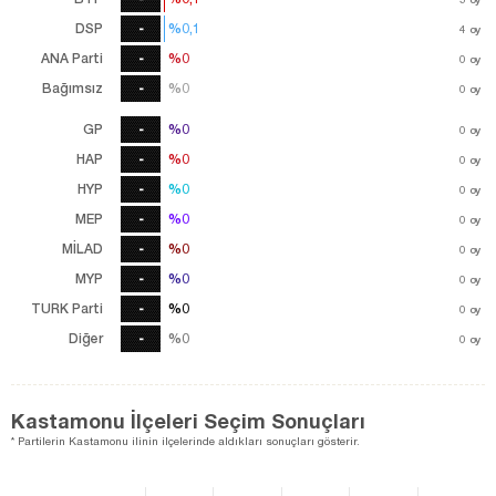
DSP
-
%0,1
%0,1
4
4
oy
oy
ANA Parti
-
%0
%0
0
oy
Bağımsız
-
%0
%0
0
oy
GP
-
%0
%0
0
oy
HAP
-
%0
%0
0
oy
HYP
-
%0
%0
0
oy
MEP
-
%0
%0
0
oy
MİLAD
-
%0
%0
0
oy
MYP
-
%0
%0
0
oy
TURK Parti
-
%0
%0
0
oy
Diğer
-
%0
%0
0
oy
Kastamonu İlçeleri Seçim Sonuçları
* Partilerin Kastamonu ilinin ilçelerinde aldıkları sonuçları gösterir.