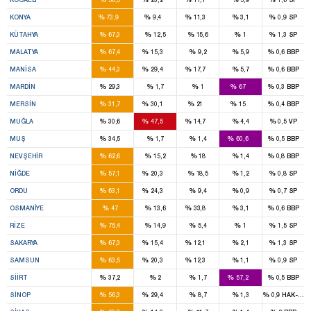
12
1
1
%
%
%
%
%
KONYA
73,9
9,4
11,3
3,1
0,9
SP
4
%
%
%
%
%
KÜTAHYA
67,3
12,5
15,6
1
1,3
SP
5
1
%
%
%
%
%
MALATYA
67,4
15,3
9,2
5,9
0,6
BBP
5
3
1
%
%
%
%
%
MANISA
44,3
29,4
17,7
5,7
0,6
BBP
2
4
%
%
%
%
%
MARDIN
29,3
1,7
1
67
0,3
BBP
4
4
2
1
%
%
%
%
%
MERSIN
31,7
30,1
21
15
0,4
BBP
2
3
1
%
%
%
%
%
MUĞLA
30,6
47,5
14,7
4,4
0,5
VP
1
2
%
%
%
%
%
MUŞ
34,5
1,7
1,4
60,6
0,5
BBP
3
%
%
%
%
%
NEVŞEHIR
62,6
15,2
18
1,4
0,8
BBP
2
1
%
%
%
%
%
NIĞDE
57,1
20,3
18,5
1,2
0,8
SP
4
1
%
%
%
%
%
ORDU
63,1
24,3
9,4
0,9
0,7
SP
2
2
%
%
%
%
%
OSMANIYE
47
13,6
33,8
3,1
0,6
BBP
3
%
%
%
%
%
RIZE
75,4
14,9
5,4
1
1,5
SP
5
1
1
%
%
%
%
%
SAKARYA
67,3
15,4
12,1
2,1
1,3
SP
6
2
1
%
%
%
%
%
SAMSUN
63,5
20,3
12,3
1,1
0,9
SP
1
2
%
%
%
%
%
SIIRT
37,2
2
1,7
57,2
0,5
BBP
1
1
%
%
%
%
%
SINOP
56,3
29,4
8,7
1,3
0,9
HAK-PAR
4
1