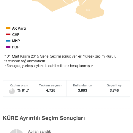
TOS
AK Parti
CHP
MHP
HDP
* 31 Mart Kasım 2015 Genel Seçimi sonuç verileri Yüksek Seçim Kurulu
tarafından sağlanmaktadır.
* Sonuçlar, yurtdışı oyları da dahil edilerek hesaplanmıştır.
Katılım oranı
Toplam seçmen
Kullanılan oy
Geçerli oy
% 81,7
4.728
3.863
3.746
KÜRE Ayrıntılı Seçim Sonuçları
Açılan sandık