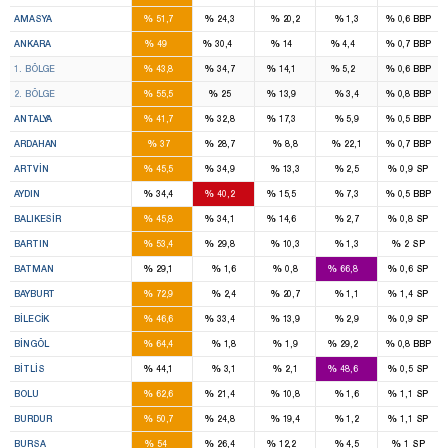
2
1
%
%
%
%
%
AMASYA
51,7
24,3
20,2
1,3
0,6
BBP
16
11
4
1
%
%
%
%
%
ANKARA
49
30,4
14
4,4
0,7
BBP
8
7
2
1
%
%
%
%
%
1. BÖLGE
43,8
34,7
14,1
5,2
0,6
BBP
8
4
2
%
%
%
%
%
2. BÖLGE
55,5
25
13,9
3,4
0,8
BBP
7
5
2
%
%
%
%
%
ANTALYA
41,7
32,8
17,3
5,9
0,5
BBP
1
1
%
%
%
%
%
ARDAHAN
37
28,7
8,8
22,1
0,7
BBP
1
1
%
%
%
%
%
ARTVIN
45,5
34,9
13,3
2,5
0,9
SP
3
3
1
%
%
%
%
%
AYDIN
34,4
40,2
15,5
7,3
0,5
BBP
4
3
1
%
%
%
%
%
BALIKESIR
45,8
34,1
14,6
2,7
0,8
SP
1
1
%
%
%
%
%
BARTIN
53,4
29,8
10,3
1,3
2
SP
1
3
%
%
%
%
%
BATMAN
29,1
1,6
0,8
66,8
0,6
SP
2
%
%
%
%
%
BAYBURT
72,9
2,4
20,7
1,1
1,4
SP
1
1
%
%
%
%
%
BILECIK
46,6
33,4
13,9
2,9
0,9
SP
2
1
%
%
%
%
%
BINGÖL
64,4
1,8
1,9
29,2
0,8
BBP
1
2
%
%
%
%
%
BITLIS
44,1
3,1
2,1
48,6
0,5
SP
2
1
%
%
%
%
%
BOLU
62,6
21,4
10,8
1,6
1,1
SP
2
1
%
%
%
%
%
BURDUR
50,7
24,8
19,4
1,2
1,1
SP
11
5
2
%
%
%
%
%
BURSA
54
26,4
12,2
4,5
1
SP