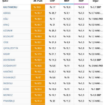
Şehir
AK Parti
CHP
MHP
HDP
Diğer
3
%
%
%
%
%
KASTAMONU
59,9
17
18,6
0,9
0,7
BBP
%
%
%
%
%
ABANA
60,7
26,7
9,1
0,3
0,7
HAK-PAR
%
%
%
%
%
AĞLI
68,4
11
15,5
0,3
1
HAK-PAR
%
%
%
%
%
ARAÇ
60,7
21
13,2
0,2
0,9
HAK-PAR
%
%
%
%
%
AZDAVAY
50,3
28,5
15,5
0,4
1,3
HAK-PAR
%
%
%
%
%
BOZKURT
69,4
10,5
14,8
0,2
1,1
HAK-PAR
%
%
%
%
%
CİDE
63,1
21,6
9,9
0,5
1,2
HAK-PAR
%
%
%
%
%
ÇATALZEYTİN
68,6
15,1
10,1
0,6
1,1
HAK-PAR
%
%
%
%
%
DADAY
47,4
31,1
16,9
0,4
0,9
HAK-PAR
%
%
%
%
%
DEVREKANİ
62,4
14,2
18,8
0,3
0,8
BBP
%
%
%
%
%
DOĞANYURT
68,8
8,6
14
0,6
2
HAK-PAR
%
%
%
%
%
HANÖNÜ
45,3
33,1
16,9
0,2
1,3
HAK-PAR
%
%
%
%
%
İHSANGAZİ
67
9,6
18
0,4
1,1
HAK-PAR
%
%
%
%
%
İNEBOLU
67,3
14,5
12,8
0,5
1,2
HAK-PAR
%
%
%
%
%
KÜRE
63,4
16,9
15
0,4
1
BBP
%
%
%
%
%
MERKEZ
54,2
19,1
23,5
0,5
0,8
BBP
%
%
%
%
%
PINARBAŞI
61,2
20
11,3
0,3
1,5
HAK-PAR