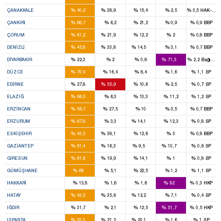
2
2
%
%
%
%
%
ÇANAKKALE
40,2
38,9
15,4
2,5
0,5
HAK-PAR
2
%
%
%
%
%
ÇANKIRI
68,7
6,2
21,2
0,9
0,9
BBP
3
1
%
%
%
%
%
ÇORUM
61,2
21,9
12,2
2
0,8
BBP
4
2
1
%
%
%
%
%
DENIZLI
45,8
33,8
14,5
3,1
0,7
BBP
2
9
%
%
%
%
%
DIYARBAKIR
22,3
2
0,8
71,3
2,2
Bağımsı
3
%
%
%
%
%
DÜZCE
70,4
16,4
8,4
1,6
1,1
SP
1
2
%
%
%
%
%
EDIRNE
27,8
55,9
10,6
2,5
0,7
SP
4
%
%
%
%
%
ELAZIĞ
66,5
6,3
13,3
11,2
1,2
SP
2
%
%
%
%
%
ERZINCAN
56,7
27,5
10
3,5
0,7
BBP
5
1
%
%
%
%
%
ERZURUM
67,8
3,3
14,1
12,3
0,8
SP
3
3
%
%
%
%
%
ESKIŞEHIR
43,5
38,1
12,6
3
0,8
BBP
8
2
1
1
%
%
%
%
%
GAZIANTEP
61,4
16,3
9,5
10,7
0,6
SP
3
1
%
%
%
%
%
GIRESUN
61,6
19,9
14,1
1
0,8
SP
2
%
%
%
%
%
GÜMÜŞHANE
68
5,1
22,5
1,2
1,1
SP
3
%
%
%
%
%
HAKKARI
13,8
1,6
1,6
82
0,3
HKP
5
4
1
%
%
%
%
%
HATAY
43,5
35,6
12,2
7,1
0,4
SP
1
1
%
%
%
%
%
IĞDIR
31,7
2,1
12,5
51,7
0,5
HKP
2
1
1
%
%
%
%
%
ISPARTA
53,3
21,2
20,1
1,6
1
SP