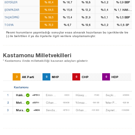
%
%
%
%
%
SEYDİLER
60,4
16,7
18,8
0,2
0,9
BBP
%
%
%
%
%
ŞENPAZAR
64,5
15,6
13,2
0,4
1,1
HAK-PAR
%
%
%
%
%
TAŞKÖPRÜ
59,5
15,4
21,9
0,1
0,5
BBP
%
%
%
%
%
TOSYA
70,3
6,7
19,6
0,2
0,8
SP
Resmi kurumların yayımladığı sonuçlar esas alınarak hazırlanan bu içeriklerde tre
(-) ile belirtilen il ya da ilçelerle ilgili verilere ulaşılamamıştır.
Kastamonu Milletvekilleri
* Kastamonu ilinde milletvekilliği kazanan adayları gösterir.
3
AK Parti
0
MHP
0
CHP
0
HDP
Kastamonu
1
Hakkı Köylü
Emin Çınar
Hüseyin Selami Çelebioğlu
Seçkin Kır
+97513
-3303
-7090
-45089
2
Metin Çelik
Cihan Çetin
Yılmaz Karakoç
Yeter Polat
+53711
-50408
-54195
-92194
3
Murat Demir
Sevda Saydam Irgin
Orhan Dana
Zeynel Şentürk
+9909
-97513
-101300
-139299