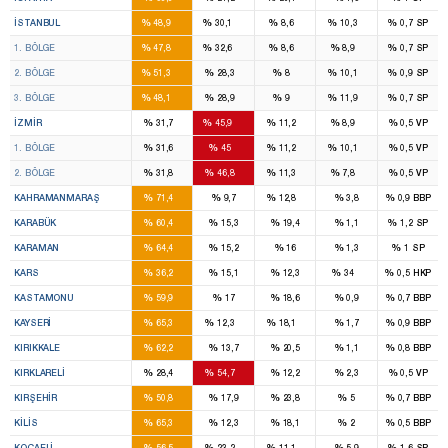
46
28
7
7
%
%
%
%
%
İSTANBUL
48,9
30,1
8,6
10,3
0,7
SP
16
11
2
2
%
%
%
%
%
1. BÖLGE
47,8
32,6
8,6
8,9
0,7
SP
14
8
2
2
%
%
%
%
%
2. BÖLGE
51,3
28,3
8
10,1
0,9
SP
16
9
3
3
%
%
%
%
%
3. BÖLGE
48,1
28,9
9
11,9
0,7
SP
8
14
2
2
%
%
%
%
%
İZMIR
31,7
45,9
11,2
8,9
0,5
VP
4
7
1
1
%
%
%
%
%
1. BÖLGE
31,6
45
11,2
10,1
0,5
VP
4
7
1
1
%
%
%
%
%
2. BÖLGE
31,8
46,8
11,3
7,8
0,5
VP
7
1
%
%
%
%
%
KAHRAMANMARAŞ
71,4
9,7
12,8
3,8
0,9
BBP
2
%
%
%
%
%
KARABÜK
60,4
15,3
19,4
1,1
1,2
SP
2
%
%
%
%
%
KARAMAN
64,4
15,2
16
1,3
1
SP
2
1
%
%
%
%
%
KARS
36,2
15,1
12,3
34
0,5
HKP
3
%
%
%
%
%
KASTAMONU
59,9
17
18,6
0,9
0,7
BBP
7
1
1
%
%
%
%
%
KAYSERI
65,3
12,3
18,1
1,7
0,9
BBP
3
%
%
%
%
%
KIRIKKALE
62,2
13,7
20,5
1,1
0,8
BBP
1
2
%
%
%
%
%
KIRKLARELI
28,4
54,7
12,2
2,3
0,5
VP
2
%
%
%
%
%
KIRŞEHIR
50,8
17,9
23,8
5
0,7
BBP
2
%
%
%
%
%
KILIS
65,3
12,3
18,1
2
0,5
BBP
7
3
1
%
%
%
%
%
KOCAELI
56,5
23,2
11,1
5,9
1,6
SP