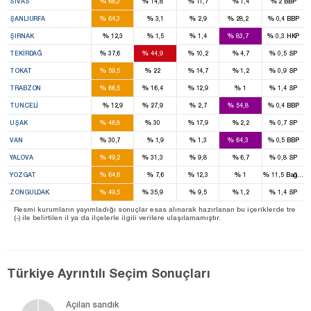
%
%
%
%
%
SIVAS
68,3
14,8
11,7
1,4
2
BBP
9
3
%
%
%
%
%
ŞANLIURFA
64,3
3,1
2,9
28,2
0,4
BBP
4
%
%
%
%
%
ŞIRNAK
12,3
1,5
1,4
83,7
0,3
HKP
3
3
%
%
%
%
%
TEKIRDAĞ
37,6
44,9
10,2
4,7
0,5
SP
4
1
%
%
%
%
%
TOKAT
59,5
22
14,7
1,2
0,9
SP
5
1
%
%
%
%
%
TRABZON
66,5
16,4
12,9
1
1,4
SP
1
1
%
%
%
%
%
TUNCELI
12,9
27,9
2,7
54,8
0,4
BBP
2
1
%
%
%
%
%
UŞAK
46,8
30
17,9
2,2
0,7
SP
2
6
%
%
%
%
%
VAN
30,7
1,9
1,3
64,3
0,5
BBP
1
1
%
%
%
%
%
YALOVA
49,2
31,3
9,8
6,7
0,8
SP
4
%
%
%
%
%
YOZGAT
64,6
7,6
12,3
1
11,5
Bağıms
3
2
%
%
%
%
%
ZONGULDAK
49,5
35,9
9,5
1,2
1,4
SP
Resmi kurumların yayımladığı sonuçlar esas alınarak hazırlanan bu içeriklerde tre
(-) ile belirtilen il ya da ilçelerle ilgili verilere ulaşılamamıştır.
Türkiye Ayrıntılı Seçim Sonuçları
Açılan sandık