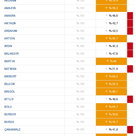
%
%
AKSARAY
100
75,4
%
%
AMASYA
100
59,2
%
%
ANKARA
100
48,8
%
%
ANTALYA
100
42,7
%
%
ARDAHAN
100
42,3
%
%
ARTVIN
100
50,7
%
%
AYDIN
100
40,2
%
%
BALIKESIR
100
47,8
%
%
BARTIN
100
60
%
%
BATMAN
100
31,9
%
%
BAYBURT
100
82,5
%
%
BILECIK
100
53,5
%
%
BINGÖL
100
68,1
%
%
BITLIS
100
49,8
%
%
BOLU
100
64,7
%
%
BURDUR
100
55,8
%
%
BURSA
100
54,7
%
%
ÇANAKKALE
100
41,9