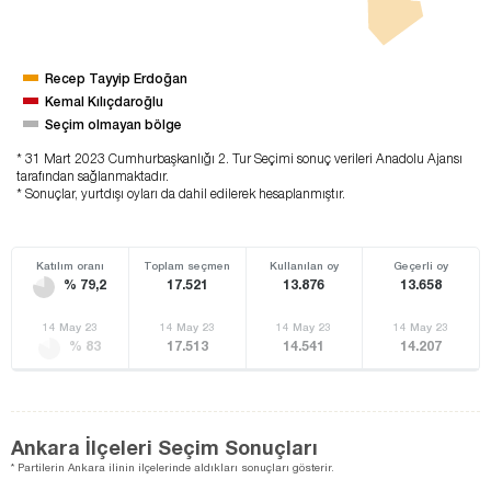
Recep Tayyip Erdoğan
Kemal Kılıçdaroğlu
Seçim olmayan bölge
* 31 Mart 2023 Cumhurbaşkanlığı 2. Tur Seçimi sonuç verileri Anadolu Ajansı
tarafından sağlanmaktadır.
* Sonuçlar, yurtdışı oyları da dahil edilerek hesaplanmıştır.
Katılım oranı
Toplam seçmen
Kullanılan oy
Geçerli oy
% 79,2
17.521
13.876
13.658
14 May 23
14 May 23
14 May 23
14 May 23
% 83
17.513
14.541
14.207
Ankara İlçeleri Seçim Sonuçları
* Partilerin Ankara ilinin ilçelerinde aldıkları sonuçları gösterir.