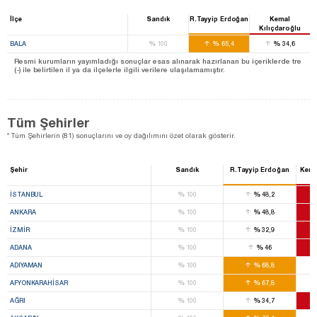
İlçe
Sandık
R.Tayyip Erdoğan
Kemal
Kılıçdaroğlu
%
%
%
BALA
100
65,4
34,6
Resmi kurumların yayımladığı sonuçlar esas alınarak hazırlanan bu içeriklerde tre
(-) ile belirtilen il ya da ilçelerle ilgili verilere ulaşılamamıştır.
Tüm Şehirler
* Tüm Şehirlerin (81) sonuçlarını ve oy dağılımını özet olarak gösterir.
Şehir
Sandık
R.Tayyip Erdoğan
Kema
%
%
İSTANBUL
100
48,2
%
%
ANKARA
100
48,8
%
%
İZMIR
100
32,9
%
%
ADANA
100
46
%
%
ADIYAMAN
100
68,8
%
%
AFYONKARAHISAR
100
67,8
%
%
AĞRI
100
34,7