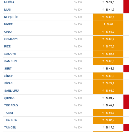
%
%
MUĞLA
100
33,5
%
%
MUŞ
100
41,7
%
%
NEVŞEHIR
100
66,5
%
%
NIĞDE
100
62
%
%
ORDU
100
65,2
%
%
OSMANIYE
100
66,2
%
%
RIZE
100
75,9
%
%
SAKARYA
100
68,5
%
%
SAMSUN
100
65,3
%
%
SIIRT
100
44,6
%
%
SINOP
100
61,8
%
%
SIVAS
100
73,1
%
%
ŞANLIURFA
100
64,9
%
%
ŞIRNAK
100
23,7
%
%
TEKIRDAĞ
100
40,7
%
%
TOKAT
100
66,3
%
%
TRABZON
100
68,9
%
%
TUNCELI
100
17,2