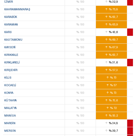
%
%
İZMIR
100
32,9
%
%
KAHRAMANMARAŞ
100
75,8
%
%
KARABÜK
100
63,7
%
%
KARAMAN
100
65,9
%
%
KARS
100
43,6
%
%
KASTAMONU
100
69,7
%
%
KAYSERI
100
67,9
%
%
KIRIKKALE
100
63,7
%
%
KIRKLARELI
100
31,6
%
%
KIRŞEHIR
100
57,3
%
%
KILIS
100
70
%
%
KOCAELI
100
57
%
%
KONYA
100
73
%
%
KÜTAHYA
100
70,6
%
%
MALATYA
100
72
%
%
MANISA
100
50,2
%
%
MARDIN
100
34,8
%
%
MERSIN
100
39,7