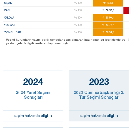
%
%
UŞAK
100
51
%
%
VAN
100
38,5
%
%
YALOVA
100
50,4
%
%
YOZGAT
100
76,4
%
%
ZONGULDAK
100
54,8
Resmi kurumların yayımladığı sonuçlar esas alınarak hazırlanan bu içeriklerde tre (-) ile 
ya da ilçelerle ilgili verilere ulaşılamamıştır.
2024
2023
2024 Yerel Seçimi
2023 Cumhurbaşkanlığı 2.
Sonuçları
Tur Seçimi Sonuçları
seçim hakkında bilgi
seçim hakkında bilgi