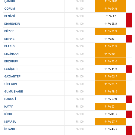
%
%
ÇANKIRI
100
76,8
%
%
ÇORUM
100
64,8
%
%
DENIZLI
100
47
%
%
DIYARBAKIR
100
28,3
%
%
DÜZCE
100
71,9
%
%
EDIRNE
100
33,1
%
%
ELAZIĞ
100
70,3
%
%
ERZINCAN
100
62,1
%
%
ERZURUM
100
73,6
%
%
ESKIŞEHIR
100
44,6
%
%
GAZIANTEP
100
62,7
%
%
GIRESUN
100
64,7
%
%
GÜMÜŞHANE
100
78,5
%
%
HAKKARI
100
27,9
%
%
HATAY
100
50,1
%
%
IĞDIR
100
33,2
%
%
ISPARTA
100
57,7
%
%
İSTANBUL
100
48,2