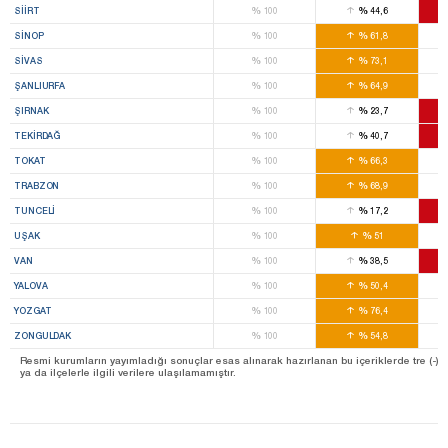
%
%
SIIRT
100
44,6
%
%
SINOP
100
61,8
%
%
SIVAS
100
73,1
%
%
ŞANLIURFA
100
64,9
%
%
ŞIRNAK
100
23,7
%
%
TEKIRDAĞ
100
40,7
%
%
TOKAT
100
66,3
%
%
TRABZON
100
68,9
%
%
TUNCELI
100
17,2
%
%
UŞAK
100
51
%
%
VAN
100
38,5
%
%
YALOVA
100
50,4
%
%
YOZGAT
100
76,4
%
%
ZONGULDAK
100
54,8
Resmi kurumların yayımladığı sonuçlar esas alınarak hazırlanan bu içeriklerde tre (-) ile 
ya da ilçelerle ilgili verilere ulaşılamamıştır.