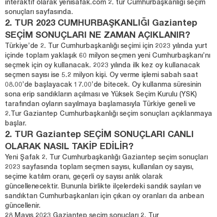
interaktif olarak yenisafak.com 2. tur Cumhurbaşkanlığı seçim
sonuçları sayfasında.
2. TUR 2023 CUMHURBAŞKANLIĞI Gaziantep
SEÇİM SONUÇLARI NE ZAMAN AÇIKLANIR?
Türkiye’de 2. Tur Cumhurbaşkanlığı seçimi için 2023 yılında yurt
içinde toplam yaklaşık 60 milyon seçmen yeni Cumhurbaşkanı’nı
seçmek için oy kullanacak. 2023 yılında ilk kez oy kullanacak
seçmen sayısı ise 5.2 milyon kişi. Oy verme işlemi sabah saat
08.00’de başlayacak 17.00’de bitecek. Oy kullanma süresinin
sona erip sandıkların açılması ve Yüksek Seçim Kurulu (YSK)
tarafından oyların sayılmaya başlamasıyla Türkiye geneli ve
2.Tur Gaziantep Cumhurbaşkanlığı seçim sonuçları açıklanmaya
başlar.
2. TUR Gaziantep SEÇİM SONUÇLARI CANLI
OLARAK NASIL TAKİP EDİLİR?
Yeni Şafak 2. Tur Cumhurbaşkanlığı Gaziantep seçim sonuçları
2023 sayfasında toplam seçmen sayısı, kullanılan oy sayısı,
seçime katılım oranı, geçerli oy sayısı anlık olarak
güncellenecektir. Bununla birlikte ilçelerdeki sandık sayıları ve
sandıktan Cumhurbaşkanları için çıkan oy oranları da anbean
güncellenir.
28 Mayıs 2023 Gaziantep seçim sonuçları 2. Tur