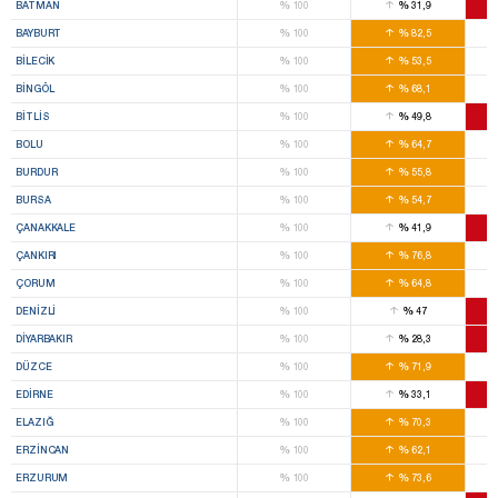
%
%
BATMAN
100
31,9
%
%
BAYBURT
100
82,5
%
%
BILECIK
100
53,5
%
%
BINGÖL
100
68,1
%
%
BITLIS
100
49,8
%
%
BOLU
100
64,7
%
%
BURDUR
100
55,8
%
%
BURSA
100
54,7
%
%
ÇANAKKALE
100
41,9
%
%
ÇANKIRI
100
76,8
%
%
ÇORUM
100
64,8
%
%
DENIZLI
100
47
%
%
DIYARBAKIR
100
28,3
%
%
DÜZCE
100
71,9
%
%
EDIRNE
100
33,1
%
%
ELAZIĞ
100
70,3
%
%
ERZINCAN
100
62,1
%
%
ERZURUM
100
73,6