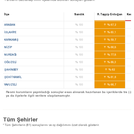
İlçe
Sandık
R.Tayyip Erdoğan
Kema
%
%
ARABAN
100
67,2
%
%
İSLAHİYE
100
63,1
%
%
KARKAMIŞ
100
59,7
%
%
NİZİP
100
66,8
%
%
NURDAĞI
100
77,8
%
%
OĞUZELİ
100
68,3
%
%
ŞAHİNBEY
100
62
%
%
ŞEHİTKAMİL
100
61,6
%
%
YAVUZELİ
100
66,7
Resmi kurumların yayımladığı sonuçlar esas alınarak hazırlanan bu içeriklerde tre (-) ile 
ya da ilçelerle ilgili verilere ulaşılamamıştır.
Tüm Şehirler
* Tüm Şehirlerin (81) sonuçlarını ve oy dağılımını özet olarak gösterir.