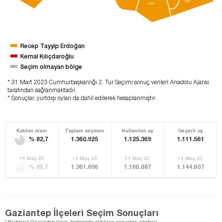
KRK
OĞZ
Recep Tayyip Erdoğan
Kemal Kılıçdaroğlu
Seçim olmayan bölge
* 31 Mart 2023 Cumhurbaşkanlığı 2. Tur Seçimi sonuç verileri Anadolu Ajansı
tarafından sağlanmaktadır.
* Sonuçlar, yurtdışı oyları da dahil edilerek hesaplanmıştır.
Katılım oranı
Toplam seçmen
Kullanılan oy
Geçerli oy
% 82,7
1.360.925
1.125.369
1.111.561
14 May 23
14 May 23
14 May 23
14 May 23
% 85,7
1.361.806
1.166.887
1.144.607
Gaziantep İlçeleri Seçim Sonuçları
* Partilerin Gaziantep ilinin ilçelerinde aldıkları sonuçları gösterir.