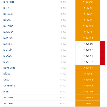
%
%
KIRŞEHIR
100
57,3
%
%
KILIS
100
70
%
%
KOCAELI
100
57
%
%
KONYA
100
73
%
%
KÜTAHYA
100
70,6
%
%
MALATYA
100
72
%
%
MANISA
100
50,2
%
%
MARDIN
100
34,8
%
%
MERSIN
100
39,7
%
%
MUĞLA
100
33,5
%
%
MUŞ
100
41,7
%
%
NEVŞEHIR
100
66,5
%
%
NIĞDE
100
62
%
%
ORDU
100
65,2
%
%
OSMANIYE
100
66,2
%
%
RIZE
100
75,9
%
%
SAKARYA
100
68,5
%
%
SAMSUN
100
65,3