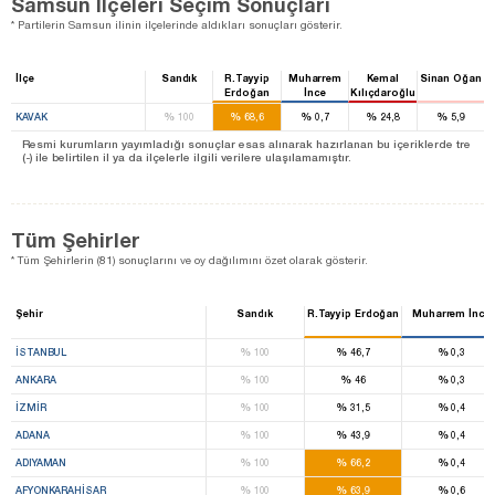
Samsun İlçeleri Seçim Sonuçları
* Partilerin Samsun ilinin ilçelerinde aldıkları sonuçları gösterir.
İlçe
Sandık
R.Tayyip
Muharrem
Kemal
Sinan Oğan
Erdoğan
İnce
Kılıçdaroğlu
%
%
%
%
%
KAVAK
100
68,6
0,7
24,8
5,9
Resmi kurumların yayımladığı sonuçlar esas alınarak hazırlanan bu içeriklerde tre
(-) ile belirtilen il ya da ilçelerle ilgili verilere ulaşılamamıştır.
Tüm Şehirler
* Tüm Şehirlerin (81) sonuçlarını ve oy dağılımını özet olarak gösterir.
Şehir
Sandık
R.Tayyip Erdoğan
Muharrem İnce
%
%
%
İSTANBUL
100
46,7
0,3
%
%
%
ANKARA
100
46
0,3
%
%
%
İZMIR
100
31,5
0,4
%
%
%
ADANA
100
43,9
0,4
%
%
%
ADIYAMAN
100
66,2
0,4
%
%
%
AFYONKARAHISAR
100
63,9
0,6