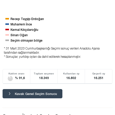
Recep Tayyip Erdoğan
Muharrem İnce
Kemal Kılıçdaroğlu
Sinan Oğan
Seçim olmayan bölge
* 31 Mart 2023 Cumhurbaşkanlığı Seçimi sonuç verileri Anadolu Ajansı
tarafından sağlanmaktadır.
* Sonuçlar, yurtdışı oyları da dahil edilerek hesaplanmıştır.
Katılım oranı
Toplam seçmen
Kullanılan oy
Geçerli oy
% 91,6
18.349
16.802
16.251
Kavak Genel Seçim Sonucu