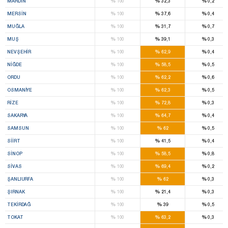
%
%
%
MARDIN
100
32,3
0,2
%
%
%
MERSIN
100
37,6
0,4
%
%
%
MUĞLA
100
31,7
0,7
%
%
%
MUŞ
100
39,1
0,3
%
%
%
NEVŞEHIR
100
62,9
0,4
%
%
%
NIĞDE
100
58,5
0,5
%
%
%
ORDU
100
62,2
0,6
%
%
%
OSMANIYE
100
62,3
0,5
%
%
%
RIZE
100
72,8
0,3
%
%
%
SAKARYA
100
64,7
0,4
%
%
%
SAMSUN
100
62
0,5
%
%
%
SIIRT
100
41,5
0,4
%
%
%
SINOP
100
58,5
0,8
%
%
%
SIVAS
100
69,4
0,2
%
%
%
ŞANLIURFA
100
62
0,3
%
%
%
ŞIRNAK
100
21,4
0,3
%
%
%
TEKIRDAĞ
100
39
0,5
%
%
%
TOKAT
100
63,2
0,3