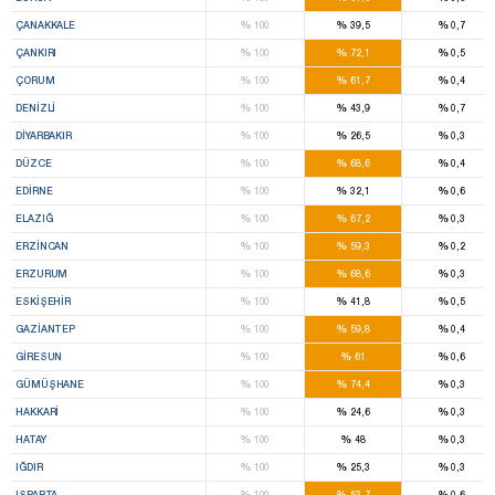
%
%
%
ÇANAKKALE
100
39,5
0,7
%
%
%
ÇANKIRI
100
72,1
0,5
%
%
%
ÇORUM
100
61,7
0,4
%
%
%
DENIZLI
100
43,9
0,7
%
%
%
DIYARBAKIR
100
26,5
0,3
%
%
%
DÜZCE
100
68,6
0,4
%
%
%
EDIRNE
100
32,1
0,6
%
%
%
ELAZIĞ
100
67,2
0,3
%
%
%
ERZINCAN
100
59,3
0,2
%
%
%
ERZURUM
100
68,6
0,3
%
%
%
ESKIŞEHIR
100
41,8
0,5
%
%
%
GAZIANTEP
100
59,8
0,4
%
%
%
GIRESUN
100
61
0,6
%
%
%
GÜMÜŞHANE
100
74,4
0,3
%
%
%
HAKKARI
100
24,6
0,3
%
%
%
HATAY
100
48
0,3
%
%
%
IĞDIR
100
25,3
0,3
%
%
%
ISPARTA
100
53,7
0,6