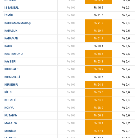
%
%
%
İSTANBUL
100
46,7
0,3
%
%
%
İZMIR
100
31,5
0,4
%
%
%
KAHRAMANMARAŞ
100
71,9
0,4
%
%
%
KARABÜK
100
59,4
0,6
%
%
%
KARAMAN
100
61,3
0,6
%
%
%
KARS
100
39,4
0,5
%
%
%
KASTAMONU
100
65,5
0,8
%
%
%
KAYSERI
100
63,3
0,4
%
%
%
KIRIKKALE
100
59,7
0,4
%
%
%
KIRKLARELI
100
30,5
0,5
%
%
%
KIRŞEHIR
100
54,1
0,4
%
%
%
KILIS
100
65,6
0,6
%
%
%
KOCAELI
100
54,3
0,4
%
%
%
KONYA
100
68,9
0,4
%
%
%
KÜTAHYA
100
66,3
0,6
%
%
%
MALATYA
100
69,4
0,2
%
%
%
MANISA
100
47,1
0,7