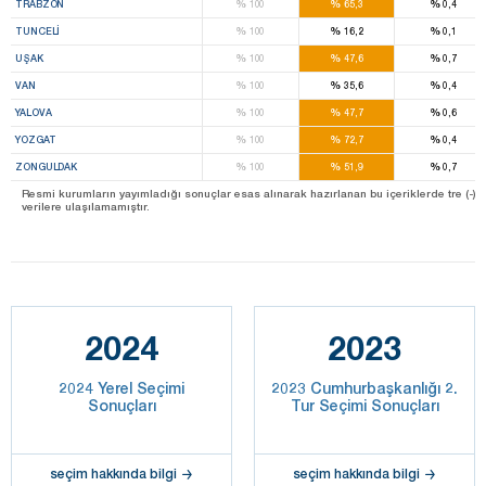
%
%
%
TRABZON
100
65,3
0,4
%
%
%
TUNCELI
100
16,2
0,1
%
%
%
UŞAK
100
47,6
0,7
%
%
%
VAN
100
35,6
0,4
%
%
%
YALOVA
100
47,7
0,6
%
%
%
YOZGAT
100
72,7
0,4
%
%
%
ZONGULDAK
100
51,9
0,7
Resmi kurumların yayımladığı sonuçlar esas alınarak hazırlanan bu içeriklerde tre (-) ile be
verilere ulaşılamamıştır.
2024
2023
2024 Yerel Seçimi
2023 Cumhurbaşkanlığı 2.
Sonuçları
Tur Seçimi Sonuçları
seçim hakkında bilgi
seçim hakkında bilgi