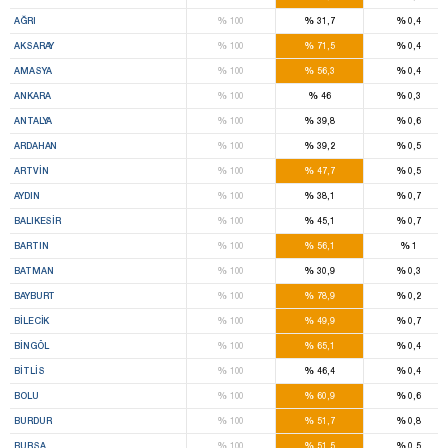
%
%
%
AĞRI
100
31,7
0,4
%
%
%
AKSARAY
100
71,5
0,4
%
%
%
AMASYA
100
56,3
0,4
%
%
%
ANKARA
100
46
0,3
%
%
%
ANTALYA
100
39,8
0,6
%
%
%
ARDAHAN
100
39,2
0,5
%
%
%
ARTVIN
100
47,7
0,5
%
%
%
AYDIN
100
38,1
0,7
%
%
%
BALIKESIR
100
45,1
0,7
%
%
%
BARTIN
100
56,1
1
%
%
%
BATMAN
100
30,9
0,3
%
%
%
BAYBURT
100
78,9
0,2
%
%
%
BILECIK
100
49,9
0,7
%
%
%
BINGÖL
100
65,1
0,4
%
%
%
BITLIS
100
46,4
0,4
%
%
%
BOLU
100
60,9
0,6
%
%
%
BURDUR
100
51,7
0,8
%
%
%
BURSA
100
51,5
0,5