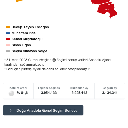
HKR
Recep Tayyip Erdoğan
Muharrem İnce
Kemal Kılıçdaroğlu
Sinan Oğan
Seçim olmayan bölge
* 31 Mart 2023 Cumhurbaşkanlığı Seçimi sonuç verileri Anadolu Ajansı
tarafından sağlanmaktadır.
* Sonuçlar, yurtdışı oyları da dahil edilerek hesaplanmıştır.
Katılım oranı
Toplam seçmen
Kullanılan oy
Geçerli oy
% 81,6
3.954.433
3.225.413
3.134.341
Doğu Anadolu Genel Seçim Sonucu