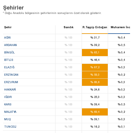
Şehirler
* Doğu Anadolu bölgesinin şehirlerinin sonuçlarını özet olarak gösterir.
Şehir
Sandık
R.Tayyip Erdoğan
Muharrem İnce
%
%
%
AĞRI
100
31,7
0,4
%
%
%
ARDAHAN
100
39,2
0,5
%
%
%
BINGÖL
100
65,1
0,4
%
%
%
BITLIS
100
46,4
0,4
%
%
%
ELAZIĞ
100
67,2
0,3
%
%
%
ERZINCAN
100
59,3
0,2
%
%
%
ERZURUM
100
68,6
0,3
%
%
%
HAKKARI
100
24,6
0,3
%
%
%
IĞDIR
100
25,3
0,3
%
%
%
KARS
100
39,4
0,5
%
%
%
MALATYA
100
69,4
0,2
%
%
%
MUŞ
100
39,1
0,3
%
%
%
TUNCELI
100
16,2
0,1