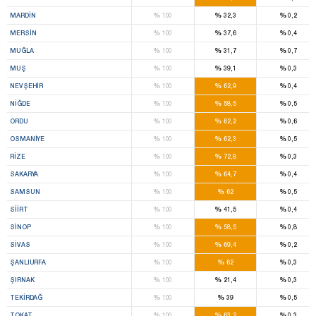
%
%
%
MARDIN
100
32,3
0,2
%
%
%
MERSIN
100
37,6
0,4
%
%
%
MUĞLA
100
31,7
0,7
%
%
%
MUŞ
100
39,1
0,3
%
%
%
NEVŞEHIR
100
62,9
0,4
%
%
%
NIĞDE
100
58,5
0,5
%
%
%
ORDU
100
62,2
0,6
%
%
%
OSMANIYE
100
62,3
0,5
%
%
%
RIZE
100
72,8
0,3
%
%
%
SAKARYA
100
64,7
0,4
%
%
%
SAMSUN
100
62
0,5
%
%
%
SIIRT
100
41,5
0,4
%
%
%
SINOP
100
58,5
0,8
%
%
%
SIVAS
100
69,4
0,2
%
%
%
ŞANLIURFA
100
62
0,3
%
%
%
ŞIRNAK
100
21,4
0,3
%
%
%
TEKIRDAĞ
100
39
0,5
%
%
%
TOKAT
100
63,2
0,3