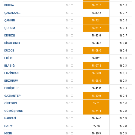
%
%
%
BURSA
100
51,5
0,5
%
%
%
ÇANAKKALE
100
39,5
0,7
%
%
%
ÇANKIRI
100
72,1
0,5
%
%
%
ÇORUM
100
61,7
0,4
%
%
%
DENIZLI
100
43,9
0,7
%
%
%
DIYARBAKIR
100
26,5
0,3
%
%
%
DÜZCE
100
68,6
0,4
%
%
%
EDIRNE
100
32,1
0,6
%
%
%
ELAZIĞ
100
67,2
0,3
%
%
%
ERZINCAN
100
59,3
0,2
%
%
%
ERZURUM
100
68,6
0,3
%
%
%
ESKIŞEHIR
100
41,8
0,5
%
%
%
GAZIANTEP
100
59,8
0,4
%
%
%
GIRESUN
100
61
0,6
%
%
%
GÜMÜŞHANE
100
74,4
0,3
%
%
%
HAKKARI
100
24,6
0,3
%
%
%
HATAY
100
48
0,3
%
%
%
IĞDIR
100
25,3
0,3