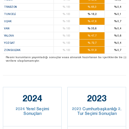
%
%
%
TRABZON
100
65,3
0,4
%
%
%
TUNCELI
100
16,2
0,1
%
%
%
UŞAK
100
47,6
0,7
%
%
%
VAN
100
35,6
0,4
%
%
%
YALOVA
100
47,7
0,6
%
%
%
YOZGAT
100
72,7
0,4
%
%
%
ZONGULDAK
100
51,9
0,7
Resmi kurumların yayımladığı sonuçlar esas alınarak hazırlanan bu içeriklerde tre (-) ile be
verilere ulaşılamamıştır.
2024
2023
2024 Yerel Seçimi
2023 Cumhurbaşkanlığı 2.
Sonuçları
Tur Seçimi Sonuçları