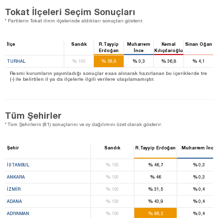
Tokat İlçeleri Seçim Sonuçları
* Partilerin Tokat ilinin ilçelerinde aldıkları sonuçları gösterir.
İlçe
Sandık
R.Tayyip
Muharrem
Kemal
Sinan Oğan
Erdoğan
İnce
Kılıçdaroğlu
%
%
%
%
%
TURHAL
100
58,8
0,3
36,8
4,1
Resmi kurumların yayımladığı sonuçlar esas alınarak hazırlanan bu içeriklerde tre
(-) ile belirtilen il ya da ilçelerle ilgili verilere ulaşılamamıştır.
Tüm Şehirler
* Tüm Şehirlerin (81) sonuçlarını ve oy dağılımını özet olarak gösterir.
Şehir
Sandık
R.Tayyip Erdoğan
Muharrem İnce
%
%
%
İSTANBUL
100
46,7
0,3
%
%
%
ANKARA
100
46
0,3
%
%
%
İZMIR
100
31,5
0,4
%
%
%
ADANA
100
43,9
0,4
%
%
%
ADIYAMAN
100
66,2
0,4