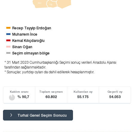
SLU
YŞL
Recep Tayyip Erdoğan
Muharrem İnce
Kemal Kılıçdaroğlu
Sinan Oğan
Seçim olmayan bölge
* 31 Mart 2023 Cumhurbaşkanlığı Seçimi sonuç verileri Anadolu Ajansı
tarafından sağlanmaktadır.
* Sonuçlar, yurtdışı oyları da dahil edilerek hesaplanmıştır.
Katılım oranı
Toplam seçmen
Kullanılan oy
Geçerli oy
% 90,7
60.802
55.175
54.053
Turhal Genel Seçim Sonucu