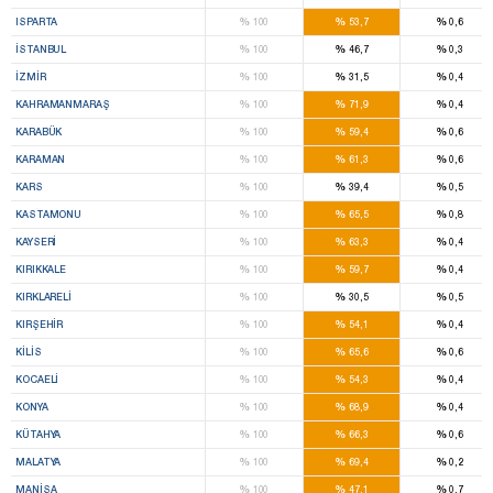
%
%
%
ISPARTA
100
53,7
0,6
%
%
%
İSTANBUL
100
46,7
0,3
%
%
%
İZMIR
100
31,5
0,4
%
%
%
KAHRAMANMARAŞ
100
71,9
0,4
%
%
%
KARABÜK
100
59,4
0,6
%
%
%
KARAMAN
100
61,3
0,6
%
%
%
KARS
100
39,4
0,5
%
%
%
KASTAMONU
100
65,5
0,8
%
%
%
KAYSERI
100
63,3
0,4
%
%
%
KIRIKKALE
100
59,7
0,4
%
%
%
KIRKLARELI
100
30,5
0,5
%
%
%
KIRŞEHIR
100
54,1
0,4
%
%
%
KILIS
100
65,6
0,6
%
%
%
KOCAELI
100
54,3
0,4
%
%
%
KONYA
100
68,9
0,4
%
%
%
KÜTAHYA
100
66,3
0,6
%
%
%
MALATYA
100
69,4
0,2
%
%
%
MANISA
100
47,1
0,7