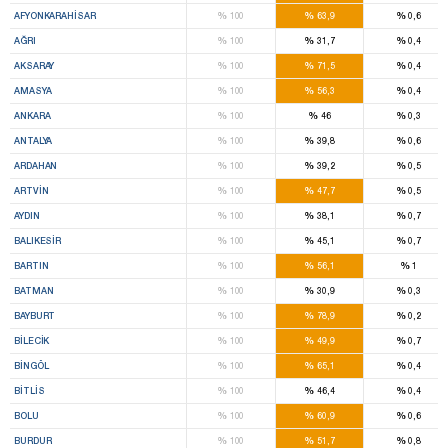
%
%
%
AFYONKARAHISAR
100
63,9
0,6
%
%
%
AĞRI
100
31,7
0,4
%
%
%
AKSARAY
100
71,5
0,4
%
%
%
AMASYA
100
56,3
0,4
%
%
%
ANKARA
100
46
0,3
%
%
%
ANTALYA
100
39,8
0,6
%
%
%
ARDAHAN
100
39,2
0,5
%
%
%
ARTVIN
100
47,7
0,5
%
%
%
AYDIN
100
38,1
0,7
%
%
%
BALIKESIR
100
45,1
0,7
%
%
%
BARTIN
100
56,1
1
%
%
%
BATMAN
100
30,9
0,3
%
%
%
BAYBURT
100
78,9
0,2
%
%
%
BILECIK
100
49,9
0,7
%
%
%
BINGÖL
100
65,1
0,4
%
%
%
BITLIS
100
46,4
0,4
%
%
%
BOLU
100
60,9
0,6
%
%
%
BURDUR
100
51,7
0,8