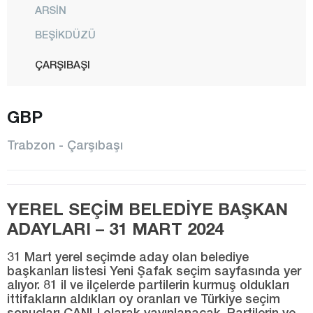
ARSİN
BEŞİKDÜZÜ
ÇARŞIBAŞI
ÇAYKARA
GBP
DERNEKPAZARI
DÜZKÖY
Trabzon - Çarşıbaşı
HAYRAT
KÖPRÜBAŞI
YEREL SEÇİM BELEDİYE BAŞKAN
MAÇKA
ADAYLARI – 31 MART 2024
OF
31 Mart yerel seçimde aday olan belediye
ORTAHİSAR
başkanları listesi Yeni Şafak seçim sayfasında yer
alıyor. 81 il ve ilçelerde partilerin kurmuş oldukları
SÜRMENE
ittifakların aldıkları oy oranları ve Türkiye seçim
ŞALPAZARI
sonuçları CANLI olarak yayınlanacak. Partilerin ve