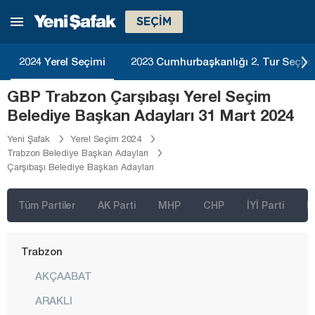
SEÇİM
Sakarya
Samsun
2024 Yerel Seçimi
2023 Cumhurbaşkanlığı 2. Tur Seçim
Siirt
GBP Trabzon Çarşıbaşı Yerel Seçim
Sinop
Belediye Başkan Adayları 31 Mart 2024
Sivas
Yeni Şafak
Yerel Seçim 2024
Şanlıurfa
Trabzon Belediye Başkan Adayları
Çarşıbaşı Belediye Başkan Adayları
Şırnak
Tekirdağ
Tüm Partiler
AK Parti
MHP
CHP
İYİ Parti
D
Tokat
Trabzon
AKÇAABAT
ARAKLI