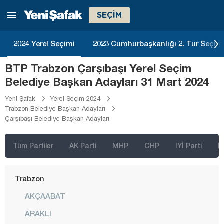
SEÇİM
Sakarya
Samsun
2024 Yerel Seçimi
2023 Cumhurbaşkanlığı 2. Tur Seçim
Siirt
BTP Trabzon Çarşıbaşı Yerel Seçim
Sinop
Belediye Başkan Adayları 31 Mart 2024
Sivas
Yeni Şafak
Yerel Seçim 2024
Şanlıurfa
Trabzon Belediye Başkan Adayları
Çarşıbaşı Belediye Başkan Adayları
Şırnak
Tekirdağ
Tüm Partiler
AK Parti
MHP
CHP
İYİ Parti
D
Tokat
Trabzon
AKÇAABAT
ARAKLI