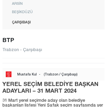
ARSİN
BEŞİKDÜZÜ
ÇARŞIBAŞI
ÇAYKARA
BTP
DERNEKPAZARI
DÜZKÖY
Trabzon - Çarşıbaşı
HAYRAT
KÖPRÜBAŞI
MAÇKA
Mustafa Kul
-
(Trabzon / Çarşıbaşı)
OF
YEREL SEÇİM BELEDİYE BAŞKAN
ORTAHİSAR
ADAYLARI – 31 MART 2024
SÜRMENE
31 Mart yerel seçimde aday olan belediye
başkanları listesi Yeni Şafak seçim sayfasında yer
ŞALPAZARI