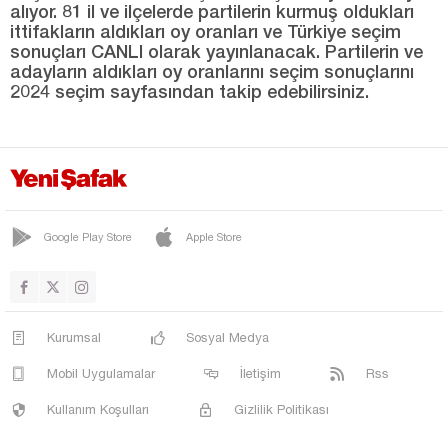
alıyor. 81 il ve ilçelerde partilerin kurmuş oldukları
ittifakların aldıkları oy oranları ve Türkiye seçim
TONYA
sonuçları CANLI olarak yayınlanacak. Partilerin ve
VAKFIKEBİR
adayların aldıkları oy oranlarını seçim sonuçlarını
2024 seçim sayfasından takip edebilirsiniz.
YOMRA
Tunceli
Uşak
Van
Yalova
Google Play Store
Apple Store
Yozgat
Zonguldak
Kurumsal
Sosyal Medya
Mobil Uygulamalar
İletişim
Rss
Kullanım Koşulları
Gizlilik Politikası