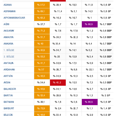
6
4
3
1
%
%
%
%
%
ADANA
37,3
29,4
19,3
11,9
0,6
SP
4
1
%
%
%
%
%
ADIYAMAN
69,1
11,4
3,1
14,3
0,6
SP
3
1
1
%
%
%
%
%
AFYONKARAHISAR
63,2
16,2
16,7
1
0,8
SP
1
3
%
%
%
%
%
AĞRI
27,7
1,7
1,7
66,8
0,7
BBP
3
%
%
%
%
%
AKSARAY
71,2
7,6
17,8
1,2
0,6
BBP
2
1
%
%
%
%
%
AMASYA
51,7
24,3
20,2
1,3
0,6
BBP
16
11
4
1
%
%
%
%
%
ANKARA
49
30,4
14
4,4
0,7
BBP
8
7
2
1
%
%
%
%
%
1. BÖLGE
43,8
34,7
14,1
5,2
0,6
BBP
8
4
2
%
%
%
%
%
2. BÖLGE
55,5
25
13,9
3,4
0,8
BBP
7
5
2
%
%
%
%
%
ANTALYA
41,7
32,8
17,3
5,9
0,5
BBP
1
1
%
%
%
%
%
ARDAHAN
37
28,7
8,8
22,1
0,7
BBP
1
1
%
%
%
%
%
ARTVIN
45,5
34,9
13,3
2,5
0,9
SP
3
3
1
%
%
%
%
%
AYDIN
34,4
40,2
15,5
7,3
0,5
BBP
4
3
1
%
%
%
%
%
BALIKESIR
45,8
34,1
14,6
2,7
0,8
SP
1
1
%
%
%
%
%
BARTIN
53,4
29,8
10,3
1,3
2
SP
1
3
%
%
%
%
%
BATMAN
29,1
1,6
0,8
66,8
0,6
SP
2
%
%
%
%
%
BAYBURT
72,9
2,4
20,7
1,1
1,4
SP
1
1
%
%
%
%
%
BILECIK
46,6
33,4
13,9
2,9
0,9
SP