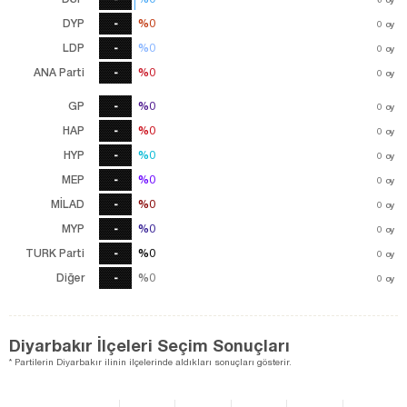
DYP
-
%0
%0
0
oy
LDP
-
%0
%0
0
oy
ANA Parti
-
%0
%0
0
oy
GP
-
%0
%0
0
oy
HAP
-
%0
%0
0
oy
HYP
-
%0
%0
0
oy
MEP
-
%0
%0
0
oy
MİLAD
-
%0
%0
0
oy
MYP
-
%0
%0
0
oy
TURK Parti
-
%0
%0
0
oy
Diğer
-
%0
%0
0
oy
Diyarbakır İlçeleri Seçim Sonuçları
* Partilerin Diyarbakır ilinin ilçelerinde aldıkları sonuçları gösterir.