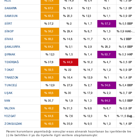
%
%
%
%
%
RIZE
75,4
14,9
5,4
1
1,5
SP
5
1
1
%
%
%
%
%
SAKARYA
67,3
15,4
12,1
2,1
1,3
SP
6
2
1
%
%
%
%
%
SAMSUN
63,5
20,3
12,3
1,1
0,9
SP
1
2
%
%
%
%
%
SIIRT
37,2
2
1,7
57,2
0,5
BBP
1
1
%
%
%
%
%
SINOP
56,3
29,4
8,7
1,3
0,9
HAK-PAR
4
1
%
%
%
%
%
SIVAS
68,3
14,8
11,7
1,4
2
BBP
9
3
%
%
%
%
%
ŞANLIURFA
64,3
3,1
2,9
28,2
0,4
BBP
4
%
%
%
%
%
ŞIRNAK
12,3
1,5
1,4
83,7
0,3
HKP
3
3
%
%
%
%
%
TEKIRDAĞ
37,6
44,9
10,2
4,7
0,5
SP
4
1
%
%
%
%
%
TOKAT
59,5
22
14,7
1,2
0,9
SP
5
1
%
%
%
%
%
TRABZON
66,5
16,4
12,9
1
1,4
SP
1
1
%
%
%
%
%
TUNCELI
12,9
27,9
2,7
54,8
0,4
BBP
2
1
%
%
%
%
%
UŞAK
46,8
30
17,9
2,2
0,7
SP
2
6
%
%
%
%
%
VAN
30,7
1,9
1,3
64,3
0,5
BBP
1
1
%
%
%
%
%
YALOVA
49,2
31,3
9,8
6,7
0,8
SP
4
%
%
%
%
%
YOZGAT
64,6
7,6
12,3
1
11,5
Bağıms
3
2
%
%
%
%
%
ZONGULDAK
49,5
35,9
9,5
1,2
1,4
SP
Resmi kurumların yayımladığı sonuçlar esas alınarak hazırlanan bu içeriklerde tre
(-) ile belirtilen il ya da ilçelerle ilgili verilere ulaşılamamıştır.