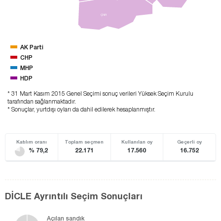
ÇNR
AK Parti
CHP
MHP
HDP
* 31 Mart Kasım 2015 Genel Seçimi sonuç verileri Yüksek Seçim Kurulu
tarafından sağlanmaktadır.
* Sonuçlar, yurtdışı oyları da dahil edilerek hesaplanmıştır.
Katılım oranı
Toplam seçmen
Kullanılan oy
Geçerli oy
% 79,2
22.171
17.560
16.752
DİCLE Ayrıntılı Seçim Sonuçları
Açılan sandık