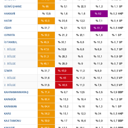
2
%
%
%
%
%
GÜMÜŞHANE
68
5,1
22,5
1,2
1,1
SP
3
%
%
%
%
%
HAKKARI
13,8
1,6
1,6
82
0,3
HKP
5
4
1
%
%
%
%
%
HATAY
43,5
35,6
12,2
7,1
0,4
SP
1
1
%
%
%
%
%
IĞDIR
31,7
2,1
12,5
51,7
0,5
HKP
2
1
1
%
%
%
%
%
ISPARTA
53,3
21,2
20,1
1,6
1
SP
46
28
7
7
%
%
%
%
%
İSTANBUL
48,9
30,1
8,6
10,3
0,7
SP
16
11
2
2
%
%
%
%
%
1. BÖLGE
47,8
32,6
8,6
8,9
0,7
SP
14
8
2
2
%
%
%
%
%
2. BÖLGE
51,3
28,3
8
10,1
0,9
SP
16
9
3
3
%
%
%
%
%
3. BÖLGE
48,1
28,9
9
11,9
0,7
SP
8
14
2
2
%
%
%
%
%
İZMIR
31,7
45,9
11,2
8,9
0,5
VP
4
7
1
1
%
%
%
%
%
1. BÖLGE
31,6
45
11,2
10,1
0,5
VP
4
7
1
1
%
%
%
%
%
2. BÖLGE
31,8
46,8
11,3
7,8
0,5
VP
7
1
%
%
%
%
%
KAHRAMANMARAŞ
71,4
9,7
12,8
3,8
0,9
BBP
2
%
%
%
%
%
KARABÜK
60,4
15,3
19,4
1,1
1,2
SP
2
%
%
%
%
%
KARAMAN
64,4
15,2
16
1,3
1
SP
2
1
%
%
%
%
%
KARS
36,2
15,1
12,3
34
0,5
HKP
3
%
%
%
%
%
KASTAMONU
59,9
17
18,6
0,9
0,7
BBP
7
1
1
%
%
%
%
%
KAYSERI
65,3
12,3
18,1
1,7
0,9
BBP