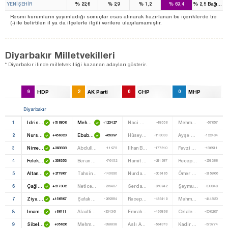
%
%
%
%
%
YENİŞEHİR
22,6
2,9
1,2
69,4
2,5
Bağımsı
Resmi kurumların yayımladığı sonuçlar esas alınarak hazırlanan bu içeriklerde tre
(-) ile belirtilen il ya da ilçelerle ilgili verilere ulaşılamamıştır.
Diyarbakır Milletvekilleri
* Diyarbakır ilinde milletvekilliği kazanan adayları gösterir.
9
HDP
2
AK Parti
0
CHP
0
MHP
Diyarbakır
1
Idris Baluken
Mehmet Galip Ensarioğlu
Naci Sapan
Mehmet Teyar Karakoç
+519809
+123427
-48556
-57957
2
Nursel Aydoğan
Ebubekir Bal
Hüseyin Cihan Taşkıran
Ayşe Önen
+459323
+65397
-113033
-122434
3
Nimetullah Erdoğmuş
Abdullah Atik
Ilhan Baran
Fevzi Yiğitkan
+398838
-11975
-177510
-186911
4
Feleknas Uca
Beran Çelik
Hamit Fidan
Recep Donat
+338353
-76452
-241987
-251388
5
Altan Tan
Tahsin Arslan
Nurdan Erdiş
Ömer Bozkaya
+277867
-140930
-306465
-315866
6
Çağlar Demirel
Netice Arslan
Serdar Kılıçoğlu
Şeymus Bilici
+217382
-205407
-370942
-380343
7
Ziya Pir
Şafak Yontürk
Recep Leygara
Mehmet Içli
+156897
-269884
-435419
-444820
8
Imam Taşcıer
Alaattin Parlak
Emrah Anlı
Celalettin Yaylak
+96411
-334361
-499896
-509297
9
Sibel Yiğitalp
Mehmet Fatih Kayhan
Aslı Açıkgöz
Kadir Yorulmaz
+35926
-398838
-564373
-573774