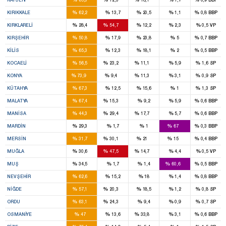
3
%
%
%
%
%
KIRIKKALE
62,2
13,7
20,5
1,1
0,8
BBP
1
2
%
%
%
%
%
KIRKLARELI
28,4
54,7
12,2
2,3
0,5
VP
2
%
%
%
%
%
KIRŞEHIR
50,8
17,9
23,8
5
0,7
BBP
2
%
%
%
%
%
KILIS
65,3
12,3
18,1
2
0,5
BBP
7
3
1
%
%
%
%
%
KOCAELI
56,5
23,2
11,1
5,9
1,6
SP
12
1
1
%
%
%
%
%
KONYA
73,9
9,4
11,3
3,1
0,9
SP
4
%
%
%
%
%
KÜTAHYA
67,3
12,5
15,6
1
1,3
SP
5
1
%
%
%
%
%
MALATYA
67,4
15,3
9,2
5,9
0,6
BBP
5
3
1
%
%
%
%
%
MANISA
44,3
29,4
17,7
5,7
0,6
BBP
2
4
%
%
%
%
%
MARDIN
29,3
1,7
1
67
0,3
BBP
4
4
2
1
%
%
%
%
%
MERSIN
31,7
30,1
21
15
0,4
BBP
2
3
1
%
%
%
%
%
MUĞLA
30,6
47,5
14,7
4,4
0,5
VP
1
2
%
%
%
%
%
MUŞ
34,5
1,7
1,4
60,6
0,5
BBP
3
%
%
%
%
%
NEVŞEHIR
62,6
15,2
18
1,4
0,8
BBP
2
1
%
%
%
%
%
NIĞDE
57,1
20,3
18,5
1,2
0,8
SP
4
1
%
%
%
%
%
ORDU
63,1
24,3
9,4
0,9
0,7
SP
2
2
%
%
%
%
%
OSMANIYE
47
13,6
33,8
3,1
0,6
BBP
3