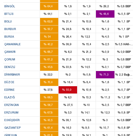
2
1
%
%
%
%
%
BINGÖL
64,4
1,8
1,9
29,2
0,8
BBP
1
2
%
%
%
%
%
BITLIS
44,1
3,1
2,1
48,6
0,5
SP
2
1
%
%
%
%
%
BOLU
62,6
21,4
10,8
1,6
1,1
SP
2
1
%
%
%
%
%
BURDUR
50,7
24,8
19,4
1,2
1,1
SP
11
5
2
%
%
%
%
%
BURSA
54
26,4
12,2
4,5
1
SP
2
2
%
%
%
%
%
ÇANAKKALE
40,2
38,9
15,4
2,5
0,5
HAK-PAR
2
%
%
%
%
%
ÇANKIRI
68,7
6,2
21,2
0,9
0,9
BBP
3
1
%
%
%
%
%
ÇORUM
61,2
21,9
12,2
2
0,8
BBP
4
2
1
%
%
%
%
%
DENIZLI
45,8
33,8
14,5
3,1
0,7
BBP
2
9
%
%
%
%
%
DIYARBAKIR
22,3
2
0,8
71,3
2,2
Bağımsı
3
%
%
%
%
%
DÜZCE
70,4
16,4
8,4
1,6
1,1
SP
1
2
%
%
%
%
%
EDIRNE
27,8
55,9
10,6
2,5
0,7
SP
4
%
%
%
%
%
ELAZIĞ
66,5
6,3
13,3
11,2
1,2
SP
2
%
%
%
%
%
ERZINCAN
56,7
27,5
10
3,5
0,7
BBP
5
1
%
%
%
%
%
ERZURUM
67,8
3,3
14,1
12,3
0,8
SP
3
3
%
%
%
%
%
ESKIŞEHIR
43,5
38,1
12,6
3
0,8
BBP
8
2
1
1
%
%
%
%
%
GAZIANTEP
61,4
16,3
9,5
10,7
0,6
SP
3
1
%
%
%
%
%
GIRESUN
61,6
19,9
14,1
1
0,8
SP