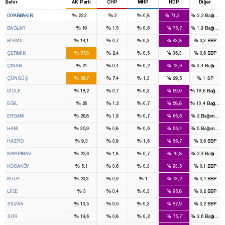
Şehir
AK Parti
CHP
MHP
HDP
Diğer
2
9
%
%
%
%
%
DIYARBAKIR
22,3
2
0,8
71,3
2,2
Bağımsı
%
%
%
%
%
BAĞLAR
19
1,5
0,6
75,7
1,9
Bağımsı
%
%
%
%
%
BİSMİL
14,1
0,7
0,3
83,8
0,3
BBP
%
%
%
%
%
ÇERMİK
57,8
2,4
0,5
36,3
0,6
BBP
%
%
%
%
%
ÇINAR
24
0,4
0,2
73,6
0,4
Bağımsı
%
%
%
%
%
ÇÜNGÜŞ
56,7
7,4
1,3
29,5
1
SP
%
%
%
%
%
DİCLE
18,2
0,7
0,3
59,9
18,6
Bağıms
%
%
%
%
%
EĞİL
26
1,2
0,7
58,8
10,4
Bağıms
%
%
%
%
%
ERGANİ
26,8
1,9
0,7
66,6
2
Bağımsız
%
%
%
%
%
HANİ
35,9
0,8
0,6
56,4
5
Bağımsız
%
%
%
%
%
HAZRO
9,3
0,9
1,6
86,7
0,6
BBP
%
%
%
%
%
KAYAPINAR
22,6
1,8
0,7
70,8
2,9
Bağımsı
%
%
%
%
%
KOCAKÖY
5,1
0,6
0,3
93,5
0,1
BBP
%
%
%
%
%
KULP
23,3
0,9
1
73,2
0,4
BBP
%
%
%
%
%
LİCE
3
0,4
0,3
95,8
0,2
BBP
%
%
%
%
%
SİLVAN
10,5
0,5
0,3
87,9
0,2
BBP
%
%
%
%
%
SUR
19,6
0,8
0,2
75,7
2,6
Bağımsı