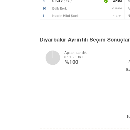
9
Sibel Yiğitalp
M
+35926
10
Edib Berk
A
-326986
11
Nesrin Hilal Şanlı
N
-417714
Diyarbakır Ayrıntılı Seçim Sonuçlar
Açılan sandık
3.168 / 3.168
%100
B
H