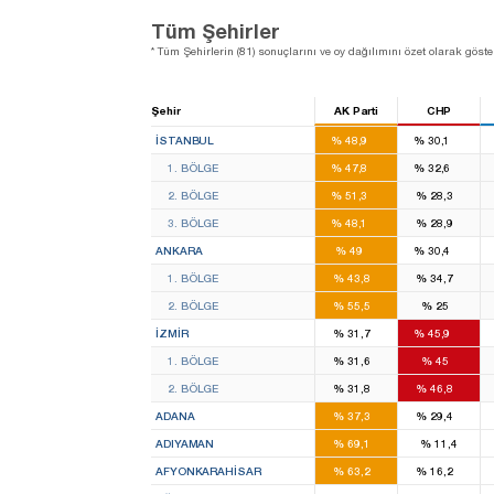
Tüm Şehirler
* Tüm Şehirlerin (81) sonuçlarını ve oy dağılımını özet olarak göster
Şehir
AK Parti
CHP
46
28
İSTANBUL
%
48,9
%
30,1
16
11
1. BÖLGE
%
47,8
%
32,6
14
8
2. BÖLGE
%
51,3
%
28,3
16
9
3. BÖLGE
%
48,1
%
28,9
16
11
ANKARA
%
49
%
30,4
8
7
1. BÖLGE
%
43,8
%
34,7
8
4
2. BÖLGE
%
55,5
%
25
8
14
İZMIR
%
31,7
%
45,9
4
7
1. BÖLGE
%
31,6
%
45
4
7
2. BÖLGE
%
31,8
%
46,8
6
4
ADANA
%
37,3
%
29,4
4
ADIYAMAN
%
69,1
%
11,4
3
1
AFYONKARAHISAR
%
63,2
%
16,2
1