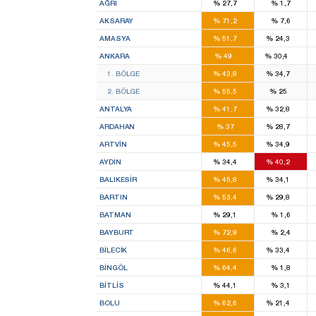
AĞRI
%
27,7
%
1,7
3
AKSARAY
%
71,2
%
7,6
2
1
AMASYA
%
51,7
%
24,3
16
11
ANKARA
%
49
%
30,4
8
7
1. BÖLGE
%
43,8
%
34,7
8
4
2. BÖLGE
%
55,5
%
25
7
5
ANTALYA
%
41,7
%
32,8
1
1
ARDAHAN
%
37
%
28,7
1
1
ARTVIN
%
45,5
%
34,9
3
3
AYDIN
%
34,4
%
40,2
4
3
BALIKESIR
%
45,8
%
34,1
1
1
BARTIN
%
53,4
%
29,8
1
BATMAN
%
29,1
%
1,6
2
BAYBURT
%
72,9
%
2,4
1
1
BILECIK
%
46,6
%
33,4
2
BINGÖL
%
64,4
%
1,8
1
BITLIS
%
44,1
%
3,1
2
1
BOLU
%
62,6
%
21,4
2
1