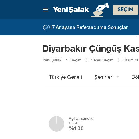
SEÇİM
eçimi Sonuçları
2017 Anayasa Referandumu Sonuçları
Diyarbakır Çüngüş Kas
Yeni Şafak
Seçim
Genel Seçim
Kasım 20
Türkiye Geneli
Şehirler
Böl
Açılan sandık
47 / 47
%100