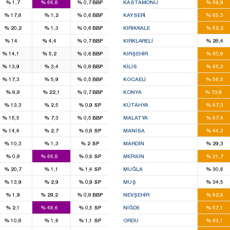
%
1,7
%
66,8
%
0,7
BBP
KASTAMONU
%
59,9
7
%
17,8
%
1,2
%
0,6
BBP
KAYSERI
%
65,3
3
%
20,2
%
1,3
%
0,6
BBP
KIRIKKALE
%
62,2
4
1
1
%
14
%
4,4
%
0,7
BBP
KIRKLARELI
%
28,4
2
1
2
%
14,1
%
5,2
%
0,6
BBP
KIRŞEHIR
%
50,8
2
2
%
13,9
%
3,4
%
0,8
BBP
KILIS
%
65,3
2
7
%
17,3
%
5,9
%
0,5
BBP
KOCAELI
%
56,5
12
%
8,8
%
22,1
%
0,7
BBP
KONYA
%
73,9
4
%
13,3
%
2,5
%
0,9
SP
KÜTAHYA
%
67,3
1
5
%
15,5
%
7,3
%
0,5
BBP
MALATYA
%
67,4
1
5
%
14,6
%
2,7
%
0,8
SP
MANISA
%
44,3
2
%
10,3
%
1,3
%
2
SP
MARDIN
%
29,3
3
4
%
0,8
%
66,8
%
0,6
SP
MERSIN
%
31,7
2
%
20,7
%
1,1
%
1,4
SP
MUĞLA
%
30,6
1
%
13,9
%
2,9
%
0,9
SP
MUŞ
%
34,5
1
3
%
1,9
%
29,2
%
0,8
BBP
NEVŞEHIR
%
62,6
2
2
%
2,1
%
48,6
%
0,5
SP
NIĞDE
%
57,1
4
%
10,8
%
1,6
%
1,1
SP
ORDU
%
63,1
2