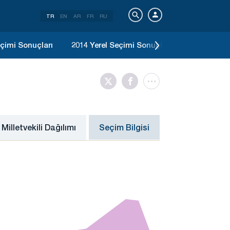
TR
EN
AR
FR
RU
çimi Sonuçları
2014 Yerel Seçimi Sonuçları
2011 Genel
Milletvekili Dağılımı
Seçim Bilgisi