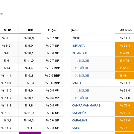
ir.
MHP
HDP
Diğer
Şehir
AK Parti
7
7
%
8,6
%
10,3
%
0,7
SP
IĞDIR
%
31,7
2
2
2
%
8,6
%
8,9
%
0,7
SP
ISPARTA
%
53,3
2
2
46
%
8
%
10,1
%
0,9
SP
İSTANBUL
%
48,9
3
3
16
%
9
%
11,9
%
0,7
SP
1. BÖLGE
%
47,8
4
1
14
%
14
%
4,4
%
0,7
BBP
2. BÖLGE
%
51,3
2
1
16
%
14,1
%
5,2
%
0,6
BBP
3. BÖLGE
%
48,1
2
8
%
13,9
%
3,4
%
0,8
BBP
İZMIR
%
31,7
2
2
4
%
11,2
%
8,9
%
0,5
VP
1. BÖLGE
%
31,6
1
1
4
%
11,2
%
10,1
%
0,5
VP
2. BÖLGE
%
31,8
1
1
7
%
11,3
%
7,8
%
0,5
VP
KAHRAMANMARAŞ
%
71,4
3
1
2
%
19,3
%
11,9
%
0,6
SP
KARABÜK
%
60,4
1
2
%
3,1
%
14,3
%
0,6
SP
KARAMAN
%
64,4
1
2
%
16,7
%
1
%
0,8
SP
KARS
%
36,2
3
3