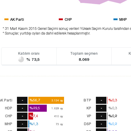
AK Parti
CHP
MHP
* 31 Mart Kasım 2015 Genel Seçimi sonuç verileri Yüksek Seçim Kurulu tarafından 
* Sonuçlar, yurtdışı oyları da dahil edilerek hesaplanmıştır.
Katılım oranı
Toplam seçmen
K
% 73,5
8.069
AK Parti
-
%56,7
%56,7
BTP
-
%0,3
%0,3
3.134
3.134
oy
oy
HDP
-
%29,5
%29,5
KP
-
%0,3
%0,3
1.629
1.629
oy
oy
CHP
-
%7,4
%7,4
VP
-
%0,2
%0,2
410
410
oy
oy
MHP
-
%1,3
%1,3
DSP
-
%0,2
%0,2
73
73
oy
oy