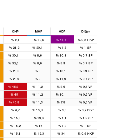
CHP
MHP
HDP
Diğer
%
2,1
%
12,5
%
51,7
%
0,5
HKP
1
1
%
21,2
%
20,1
%
1,6
%
1
SP
28
7
7
%
30,1
%
8,6
%
10,3
%
0,7
SP
11
2
2
%
32,6
%
8,6
%
8,9
%
0,7
SP
8
2
2
%
28,3
%
8
%
10,1
%
0,9
SP
9
3
3
%
28,9
%
9
%
11,9
%
0,7
SP
14
2
2
%
45,9
%
11,2
%
8,9
%
0,5
VP
7
1
1
%
45
%
11,2
%
10,1
%
0,5
VP
7
1
1
%
46,8
%
11,3
%
7,8
%
0,5
VP
1
%
9,7
%
12,8
%
3,8
%
0,9
BBP
%
15,3
%
19,4
%
1,1
%
1,2
SP
%
15,2
%
16
%
1,3
%
1
SP
1
%
15,1
%
12,3
%
34
%
0,5
HKP