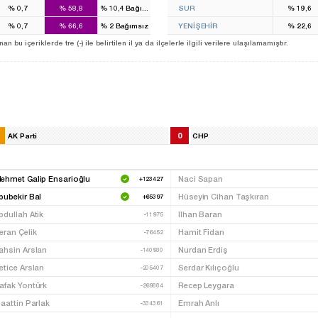
%
0,7
%
58,8
%
10,4
Bağımsız
SUR
%
19,6
%
0,7
%
66,6
%
2
Bağımsız
YENİŞEHİR
%
22,6
u içeriklerde tre (-) ile belirtilen il ya da ilçelerle ilgili verilere ulaşılamamıştır.
0
AK Parti
CHP
ehmet Galip Ensarioğlu
Naci Sapan
+123427
bubekir Bal
Hüseyin Cihan Taşkıran
+65397
bdullah Atik
Ilhan Baran
-11975
eran Çelik
Hamit Fidan
-76452
ahsin Arslan
Nurdan Erdiş
-140930
etice Arslan
Serdar Kılıçoğlu
-205407
afak Yontürk
Recep Leygara
-269884
laattin Parlak
Emrah Anlı
-334361