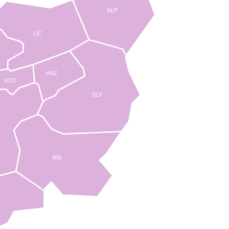
KLP
LİC
HAZ
KOC
SLV
BİS