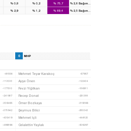
%
0,8
%
0,2
%
75,7
%
2,6
Bağımsız
%
2,9
%
1,2
%
69,4
%
2,5
Bağımsız
0
MHP
Mehmet Teyar Karakoç
-48556
-57957
Ayşe Önen
-113033
-122434
Fevzi Yiğitkan
-177510
-186911
Recep Donat
-241987
-251388
Ömer Bozkaya
-306465
-315866
Şeymus Bilici
-370942
-380343
Mehmet Içli
-435419
-444820
Celalettin Yaylak
-499896
-509297