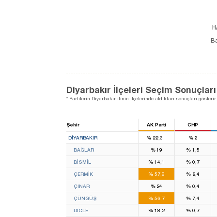
H
B
Diyarbakır İlçeleri Seçim Sonuçları
* Partilerin Diyarbakır ilinin ilçelerinde aldıkları sonuçları gösterir.
Şehir
AK Parti
CHP
2
DIYARBAKIR
%
22,3
%
2
BAĞLAR
%
19
%
1,5
BİSMİL
%
14,1
%
0,7
ÇERMİK
%
57,8
%
2,4
ÇINAR
%
24
%
0,4
ÇÜNGÜŞ
%
56,7
%
7,4
DİCLE
%
18,2
%
0,7