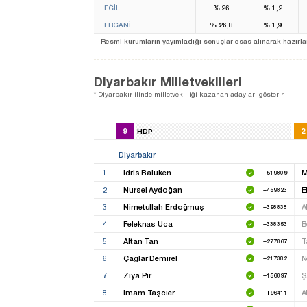
EĞİL
%
26
%
1,2
ERGANİ
%
26,8
%
1,9
Resmi kurumların yayımladığı sonuçlar esas alınarak hazırlanan b
Diyarbakır Milletvekilleri
* Diyarbakır ilinde milletvekilliği kazanan adayları gösterir.
9
2
HDP
Diyarbakır
1
Idris Baluken
M
+519809
2
Nursel Aydoğan
E
+459323
3
Nimetullah Erdoğmuş
A
+398838
4
Feleknas Uca
B
+338353
5
Altan Tan
T
+277867
6
Çağlar Demirel
N
+217382
7
Ziya Pir
Ş
+156897
8
Imam Taşcıer
A
+96411