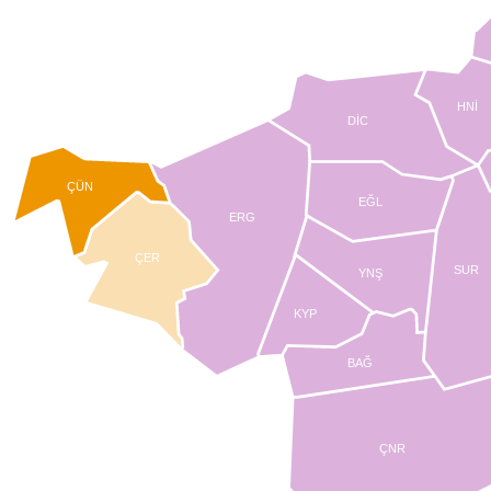
HNİ
DİC
ÇÜN
EĞL
ERG
ÇER
SUR
YNŞ
KYP
BAĞ
ÇNR