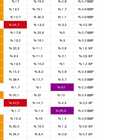
%
17
%
18,6
%
0,9
%
0,7
BBP
1
1
%
12,3
%
18,1
%
1,7
%
0,9
BBP
%
13,7
%
20,5
%
1,1
%
0,8
BBP
2
%
54,7
%
12,2
%
2,3
%
0,5
VP
%
17,9
%
23,8
%
5
%
0,7
BBP
%
12,3
%
18,1
%
2
%
0,5
BBP
3
1
%
23,2
%
11,1
%
5,9
%
1,6
SP
1
1
%
9,4
%
11,3
%
3,1
%
0,9
SP
%
12,5
%
15,6
%
1
%
1,3
SP
1
%
15,3
%
9,2
%
5,9
%
0,6
BBP
3
1
%
29,4
%
17,7
%
5,7
%
0,6
BBP
4
%
1,7
%
1
%
67
%
0,3
BBP
4
2
1
%
30,1
%
21
%
15
%
0,4
BBP
3
1
%
47,5
%
14,7
%
4,4
%
0,5
VP
2
%
1,7
%
1,4
%
60,6
%
0,5
BBP
%
15,2
%
18
%
1,4
%
0,8
BBP
1
%
20,3
%
18,5
%
1,2
%
0,8
SP
1
%
24,3
%
9,4
%
0,9
%
0,7
SP
2