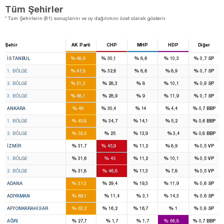
Tüm Şehirler
* Tüm Şehirlerin (81) sonuçlarını ve oy dağılımını özet olarak gösterir.
Şehir
AK Parti
CHP
MHP
HDP
Diğer
46
28
7
7
%
%
%
%
%
İSTANBUL
48,9
30,1
8,6
10,3
0,7
SP
16
11
2
2
%
%
%
%
%
1. BÖLGE
47,8
32,6
8,6
8,9
0,7
SP
14
8
2
2
%
%
%
%
%
2. BÖLGE
51,3
28,3
8
10,1
0,9
SP
16
9
3
3
%
%
%
%
%
3. BÖLGE
48,1
28,9
9
11,9
0,7
SP
16
11
4
1
%
%
%
%
%
ANKARA
49
30,4
14
4,4
0,7
BBP
8
7
2
1
%
%
%
%
%
1. BÖLGE
43,8
34,7
14,1
5,2
0,6
BBP
8
4
2
%
%
%
%
%
2. BÖLGE
55,5
25
13,9
3,4
0,8
BBP
8
14
2
2
%
%
%
%
%
İZMIR
31,7
45,9
11,2
8,9
0,5
VP
4
7
1
1
%
%
%
%
%
1. BÖLGE
31,6
45
11,2
10,1
0,5
VP
4
7
1
1
%
%
%
%
%
2. BÖLGE
31,8
46,8
11,3
7,8
0,5
VP
6
4
3
1
%
%
%
%
%
ADANA
37,3
29,4
19,3
11,9
0,6
SP
4
1
%
%
%
%
%
ADIYAMAN
69,1
11,4
3,1
14,3
0,6
SP
3
1
1
%
%
%
%
%
AFYONKARAHISAR
63,2
16,2
16,7
1
0,8
SP
1
3
%
%
%
%
%
AĞRI
27,7
1,7
1,7
66,8
0,7
BBP