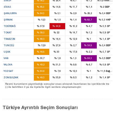
%
%
%
%
%
SINOP
56,3
29,4
8,7
1,3
0,9
HAK-PAR
4
1
%
%
%
%
%
SIVAS
68,3
14,8
11,7
1,4
2
BBP
9
3
%
%
%
%
%
ŞANLIURFA
64,3
3,1
2,9
28,2
0,4
BBP
4
%
%
%
%
%
ŞIRNAK
12,3
1,5
1,4
83,7
0,3
HKP
3
3
%
%
%
%
%
TEKIRDAĞ
37,6
44,9
10,2
4,7
0,5
SP
4
1
%
%
%
%
%
TOKAT
59,5
22
14,7
1,2
0,9
SP
5
1
%
%
%
%
%
TRABZON
66,5
16,4
12,9
1
1,4
SP
1
1
%
%
%
%
%
TUNCELI
12,9
27,9
2,7
54,8
0,4
BBP
2
1
%
%
%
%
%
UŞAK
46,8
30
17,9
2,2
0,7
SP
2
6
%
%
%
%
%
VAN
30,7
1,9
1,3
64,3
0,5
BBP
1
1
%
%
%
%
%
YALOVA
49,2
31,3
9,8
6,7
0,8
SP
4
%
%
%
%
%
YOZGAT
64,6
7,6
12,3
1
11,5
Bağıms
3
2
%
%
%
%
%
ZONGULDAK
49,5
35,9
9,5
1,2
1,4
SP
Resmi kurumların yayımladığı sonuçlar esas alınarak hazırlanan bu içeriklerde tre
(-) ile belirtilen il ya da ilçelerle ilgili verilere ulaşılamamıştır.
Türkiye Ayrıntılı Seçim Sonuçları