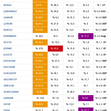
11
5
2
%
%
%
%
%
BURSA
54
26,4
12,2
4,5
1
SP
2
2
%
%
%
%
%
ÇANAKKALE
40,2
38,9
15,4
2,5
0,5
HAK-PAR
2
%
%
%
%
%
ÇANKIRI
68,7
6,2
21,2
0,9
0,9
BBP
3
1
%
%
%
%
%
ÇORUM
61,2
21,9
12,2
2
0,8
BBP
4
2
1
%
%
%
%
%
DENIZLI
45,8
33,8
14,5
3,1
0,7
BBP
2
9
%
%
%
%
%
DIYARBAKIR
22,3
2
0,8
71,3
2,2
Bağımsı
3
%
%
%
%
%
DÜZCE
70,4
16,4
8,4
1,6
1,1
SP
1
2
%
%
%
%
%
EDIRNE
27,8
55,9
10,6
2,5
0,7
SP
4
%
%
%
%
%
ELAZIĞ
66,5
6,3
13,3
11,2
1,2
SP
2
%
%
%
%
%
ERZINCAN
56,7
27,5
10
3,5
0,7
BBP
5
1
%
%
%
%
%
ERZURUM
67,8
3,3
14,1
12,3
0,8
SP
3
3
%
%
%
%
%
ESKIŞEHIR
43,5
38,1
12,6
3
0,8
BBP
8
2
1
1
%
%
%
%
%
GAZIANTEP
61,4
16,3
9,5
10,7
0,6
SP
3
1
%
%
%
%
%
GIRESUN
61,6
19,9
14,1
1
0,8
SP
2
%
%
%
%
%
GÜMÜŞHANE
68
5,1
22,5
1,2
1,1
SP
3
%
%
%
%
%
HAKKARI
13,8
1,6
1,6
82
0,3
HKP
5
4
1
%
%
%
%
%
HATAY
43,5
35,6
12,2
7,1
0,4
SP
1
1
%
%
%
%
%
IĞDIR
31,7
2,1
12,5
51,7
0,5
HKP