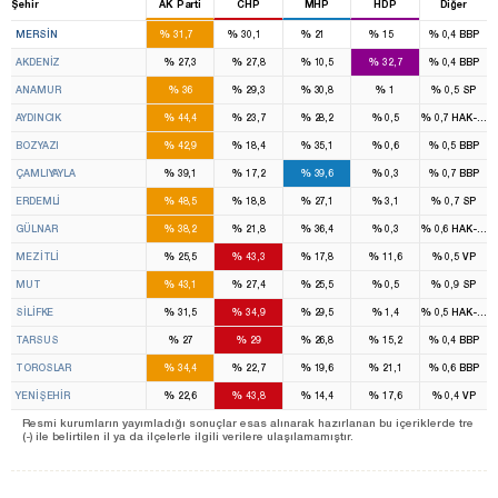
Şehir
AK Parti
CHP
MHP
HDP
Diğer
4
4
2
1
%
%
%
%
%
MERSIN
31,7
30,1
21
15
0,4
BBP
%
%
%
%
%
AKDENIZ
27,3
27,8
10,5
32,7
0,4
BBP
%
%
%
%
%
ANAMUR
36
29,3
30,8
1
0,5
SP
%
%
%
%
%
AYDINCIK
44,4
23,7
28,2
0,5
0,7
HAK-PAR
%
%
%
%
%
BOZYAZI
42,9
18,4
35,1
0,6
0,5
BBP
%
%
%
%
%
ÇAMLIYAYLA
39,1
17,2
39,6
0,3
0,7
BBP
%
%
%
%
%
ERDEMLİ
48,5
18,8
27,1
3,1
0,7
SP
%
%
%
%
%
GÜLNAR
38,2
21,8
36,4
0,3
0,6
HAK-PAR
%
%
%
%
%
MEZİTLİ
25,5
43,3
17,8
11,6
0,5
VP
%
%
%
%
%
MUT
43,1
27,4
25,5
0,5
0,9
SP
%
%
%
%
%
SİLİFKE
31,5
34,9
29,5
1,4
0,5
HAK-PAR
%
%
%
%
%
TARSUS
27
29
26,8
15,2
0,4
BBP
%
%
%
%
%
TOROSLAR
34,4
22,7
19,6
21,1
0,6
BBP
%
%
%
%
%
YENİŞEHİR
22,6
43,8
14,4
17,6
0,4
VP
Resmi kurumların yayımladığı sonuçlar esas alınarak hazırlanan bu içeriklerde tre
(-) ile belirtilen il ya da ilçelerle ilgili verilere ulaşılamamıştır.