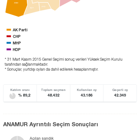
ANM
AYD
BZY
AK Parti
CHP
MHP
HDP
* 31 Mart Kasım 2015 Genel Seçimi sonuç verileri Yüksek Seçim Kurulu
tarafından sağlanmaktadır.
* Sonuçlar, yurtdışı oyları da dahil edilerek hesaplanmıştır.
Katılım oranı
Toplam seçmen
Kullanılan oy
Geçerli oy
% 89,2
48.432
43.186
42.349
ANAMUR Ayrıntılı Seçim Sonuçları
Açılan sandık