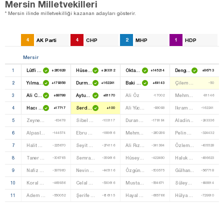
Mersin Milletvekilleri
* Mersin ilinde milletvekilliği kazanan adayları gösterir.
4
AK Parti
4
CHP
2
MHP
1
HDP
Mersin
1
Lütfi Elvan
Hüseyin Çamak
Oktay Öztürk
Dengir Mir Fırat
+260928
+243312
+145214
+86713
2
Yılmaz Tezcan
Durmuş Fikri Sağlar
Baki Şimşek
Çilem Öz Küçükkeleş
+179858
+162241
+64143
-50
3
Ali Cumhur Taşkın
Aytuğ Atıcı
Ali Öz
Mehmet Alıç
+98788
+81170
-17002
-81146
4
Hacı Özkan
Serdal Kuyucuoğlu
Ali Yücelen
Ikram Vural
+17717
+100
-98098
-162241
5
Zeynep Gül Yılmaz
Sibel Gazi Tabel
Duran Kara
Aladin Ateş
-63478
-103117
-179194
-243336
6
Alpaslan Gürgenç
Ebru Çalışkan
Mehmet Ali Gökmen
Pelin Kahiloğulları
-144574
-188616
-260289
-324432
7
Halit Çortul
Seyit Özananar
Ali Rıza Bozkurt
Özlem Şen
-225670
-274116
-341384
-405528
8
Taner Boz
Semra Kabasakal
Hüseyin Ateş
Haluk Çeliktaş
-306765
-359616
-422480
-486623
9
Nafiz Deniz
Nevin Zaimoğlu
Özgün Özcan
Gülhan Özlü
-387860
-445116
-503575
-567718
10
Koral Parça
Celal Çelik
Mustafa Kunt
Süleyman Eroğlu
-468956
-530616
-584671
-648814
11
Adem Ali Keskin
Şerife Arıcı Yıldız
Hayal Funda Önder
Hülya Doğan
-550052
-616115
-665766
-729910