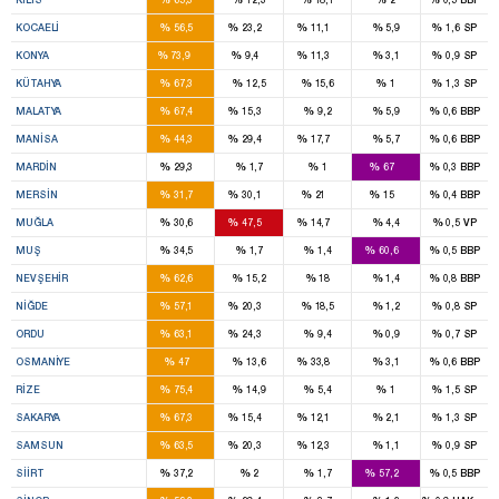
7
3
1
%
%
%
%
%
KOCAELI
56,5
23,2
11,1
5,9
1,6
SP
12
1
1
%
%
%
%
%
KONYA
73,9
9,4
11,3
3,1
0,9
SP
4
%
%
%
%
%
KÜTAHYA
67,3
12,5
15,6
1
1,3
SP
5
1
%
%
%
%
%
MALATYA
67,4
15,3
9,2
5,9
0,6
BBP
5
3
1
%
%
%
%
%
MANISA
44,3
29,4
17,7
5,7
0,6
BBP
2
4
%
%
%
%
%
MARDIN
29,3
1,7
1
67
0,3
BBP
4
4
2
1
%
%
%
%
%
MERSIN
31,7
30,1
21
15
0,4
BBP
2
3
1
%
%
%
%
%
MUĞLA
30,6
47,5
14,7
4,4
0,5
VP
1
2
%
%
%
%
%
MUŞ
34,5
1,7
1,4
60,6
0,5
BBP
3
%
%
%
%
%
NEVŞEHIR
62,6
15,2
18
1,4
0,8
BBP
2
1
%
%
%
%
%
NIĞDE
57,1
20,3
18,5
1,2
0,8
SP
4
1
%
%
%
%
%
ORDU
63,1
24,3
9,4
0,9
0,7
SP
2
2
%
%
%
%
%
OSMANIYE
47
13,6
33,8
3,1
0,6
BBP
3
%
%
%
%
%
RIZE
75,4
14,9
5,4
1
1,5
SP
5
1
1
%
%
%
%
%
SAKARYA
67,3
15,4
12,1
2,1
1,3
SP
6
2
1
%
%
%
%
%
SAMSUN
63,5
20,3
12,3
1,1
0,9
SP
1
2
%
%
%
%
%
SIIRT
37,2
2
1,7
57,2
0,5
BBP
1
1