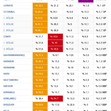
2
1
1
%
%
%
%
%
ISPARTA
53,3
21,2
20,1
1,6
1
SP
46
28
7
7
%
%
%
%
%
İSTANBUL
48,9
30,1
8,6
10,3
0,7
SP
16
11
2
2
%
%
%
%
%
1. BÖLGE
47,8
32,6
8,6
8,9
0,7
SP
14
8
2
2
%
%
%
%
%
2. BÖLGE
51,3
28,3
8
10,1
0,9
SP
16
9
3
3
%
%
%
%
%
3. BÖLGE
48,1
28,9
9
11,9
0,7
SP
8
14
2
2
%
%
%
%
%
İZMIR
31,7
45,9
11,2
8,9
0,5
VP
4
7
1
1
%
%
%
%
%
1. BÖLGE
31,6
45
11,2
10,1
0,5
VP
4
7
1
1
%
%
%
%
%
2. BÖLGE
31,8
46,8
11,3
7,8
0,5
VP
7
1
%
%
%
%
%
KAHRAMANMARAŞ
71,4
9,7
12,8
3,8
0,9
BBP
2
%
%
%
%
%
KARABÜK
60,4
15,3
19,4
1,1
1,2
SP
2
%
%
%
%
%
KARAMAN
64,4
15,2
16
1,3
1
SP
2
1
%
%
%
%
%
KARS
36,2
15,1
12,3
34
0,5
HKP
3
%
%
%
%
%
KASTAMONU
59,9
17
18,6
0,9
0,7
BBP
7
1
1
%
%
%
%
%
KAYSERI
65,3
12,3
18,1
1,7
0,9
BBP
3
%
%
%
%
%
KIRIKKALE
62,2
13,7
20,5
1,1
0,8
BBP
1
2
%
%
%
%
%
KIRKLARELI
28,4
54,7
12,2
2,3
0,5
VP
2
%
%
%
%
%
KIRŞEHIR
50,8
17,9
23,8
5
0,7
BBP
2
%
%
%
%
%
KILIS
65,3
12,3
18,1
2
0,5
BBP