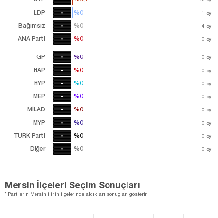
LDP
-
%0
%0
11
11
oy
oy
Bağımsız
-
%0
%0
4
oy
4
oy
ANA Parti
-
%0
%0
0
oy
GP
-
%0
%0
0
oy
HAP
-
%0
%0
0
oy
HYP
-
%0
%0
0
oy
MEP
-
%0
%0
0
oy
MİLAD
-
%0
%0
0
oy
MYP
-
%0
%0
0
oy
TURK Parti
-
%0
%0
0
oy
Diğer
-
%0
%0
0
oy
Mersin İlçeleri Seçim Sonuçları
* Partilerin Mersin ilinin ilçelerinde aldıkları sonuçları gösterir.