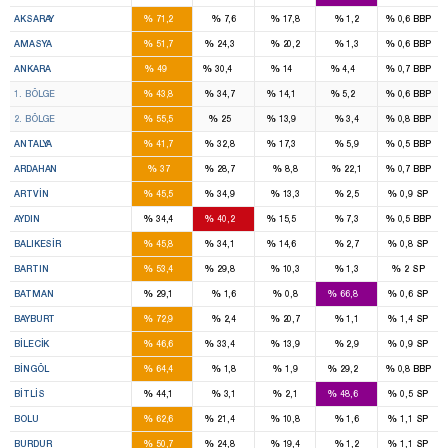
3
%
%
%
%
%
AKSARAY
71,2
7,6
17,8
1,2
0,6
BBP
2
1
%
%
%
%
%
AMASYA
51,7
24,3
20,2
1,3
0,6
BBP
16
11
4
1
%
%
%
%
%
ANKARA
49
30,4
14
4,4
0,7
BBP
8
7
2
1
%
%
%
%
%
1. BÖLGE
43,8
34,7
14,1
5,2
0,6
BBP
8
4
2
%
%
%
%
%
2. BÖLGE
55,5
25
13,9
3,4
0,8
BBP
7
5
2
%
%
%
%
%
ANTALYA
41,7
32,8
17,3
5,9
0,5
BBP
1
1
%
%
%
%
%
ARDAHAN
37
28,7
8,8
22,1
0,7
BBP
1
1
%
%
%
%
%
ARTVIN
45,5
34,9
13,3
2,5
0,9
SP
3
3
1
%
%
%
%
%
AYDIN
34,4
40,2
15,5
7,3
0,5
BBP
4
3
1
%
%
%
%
%
BALIKESIR
45,8
34,1
14,6
2,7
0,8
SP
1
1
%
%
%
%
%
BARTIN
53,4
29,8
10,3
1,3
2
SP
1
3
%
%
%
%
%
BATMAN
29,1
1,6
0,8
66,8
0,6
SP
2
%
%
%
%
%
BAYBURT
72,9
2,4
20,7
1,1
1,4
SP
1
1
%
%
%
%
%
BILECIK
46,6
33,4
13,9
2,9
0,9
SP
2
1
%
%
%
%
%
BINGÖL
64,4
1,8
1,9
29,2
0,8
BBP
1
2
%
%
%
%
%
BITLIS
44,1
3,1
2,1
48,6
0,5
SP
2
1
%
%
%
%
%
BOLU
62,6
21,4
10,8
1,6
1,1
SP
2
1
%
%
%
%
%
BURDUR
50,7
24,8
19,4
1,2
1,1
SP