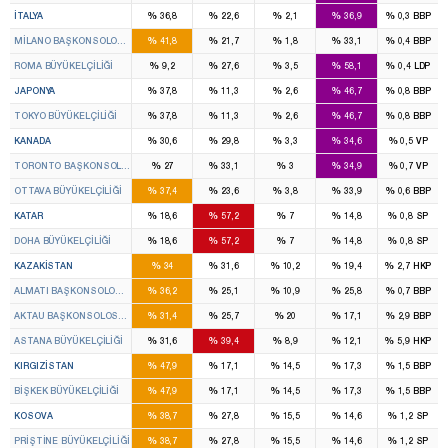
%
%
%
%
%
İTALYA
36,8
22,6
2,1
36,9
0,3
BBP
%
%
%
%
%
MILANO BAŞKONSOLOSLUĞU
41,8
21,7
1,8
33,1
0,4
BBP
%
%
%
%
%
ROMA BÜYÜKELÇILIĞI
9,2
27,6
3,5
58,1
0,4
LDP
%
%
%
%
%
JAPONYA
37,8
11,3
2,6
46,7
0,8
BBP
%
%
%
%
%
TOKYO BÜYÜKELÇILIĞI
37,8
11,3
2,6
46,7
0,8
BBP
%
%
%
%
%
KANADA
30,6
29,8
3,3
34,6
0,5
VP
%
%
%
%
%
TORONTO BAŞKONSOLOSLUĞU
27
33,1
3
34,9
0,7
VP
%
%
%
%
%
OTTAVA BÜYÜKELÇILIĞI
37,4
23,6
3,8
33,9
0,6
BBP
%
%
%
%
%
KATAR
18,6
57,2
7
14,8
0,8
SP
%
%
%
%
%
DOHA BÜYÜKELÇILIĞI
18,6
57,2
7
14,8
0,8
SP
%
%
%
%
%
KAZAKISTAN
34
31,6
10,2
19,4
2,7
HKP
%
%
%
%
%
ALMATI BAŞKONSOLOSLUĞU
36,2
25,1
10,9
25,8
0,7
BBP
%
%
%
%
%
AKTAU BAŞKONSOLOSLUĞU
31,4
25,7
20
17,1
2,9
BBP
%
%
%
%
%
ASTANA BÜYÜKELÇILIĞI
31,6
39,4
8,9
12,1
5,9
HKP
%
%
%
%
%
KIRGIZISTAN
47,9
17,1
14,5
17,3
1,5
BBP
%
%
%
%
%
BIŞKEK BÜYÜKELÇILIĞI
47,9
17,1
14,5
17,3
1,5
BBP
%
%
%
%
%
KOSOVA
38,7
27,8
15,5
14,6
1,2
SP
%
%
%
%
%
PRIŞTINE BÜYÜKELÇILIĞI
38,7
27,8
15,5
14,6
1,2
SP