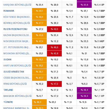
%
%
%
%
%
VARŞOVA BÜYÜKELÇILIĞI
30,4
29,9
7,8
30,8
0,4
SP
%
%
%
%
%
ROMANYA
39,1
28,6
5,4
25,1
0,7
BBP
%
%
%
%
%
KÖSTENCE BAŞKONSOLOSLUĞU
49,4
23,8
11,7
12,6
0,8
BBP
%
%
%
%
%
BÜKREŞ BÜYÜKELÇILIĞI
37,7
29,2
4,5
26,8
0,7
BBP
%
%
%
%
%
RUSYA FEDERASYONU
27,2
42,3
8,7
19,8
0,6
BBP
%
%
%
%
%
KAZAN BAŞKONSOLOSLUĞU
40,8
30,4
12,4
13,2
1,2
BBP
%
%
%
%
%
NOVOROSSIYSK BAŞKONSOLOSLUĞU
47,4
13,2
3,9
35,5
0
HKP
%
%
%
%
%
ST. PETERSBURG BAŞKONSOLOSLUĞU
25,1
48,8
11,2
13,6
0,8
LDP
%
%
%
%
%
MOSKOVA BÜYÜKELÇILIĞI
25,3
43,6
8,1
21
0,7
BBP
%
%
%
%
%
SUDAN
55,3
19,3
6,1
15,6
1,4
BBP
%
%
%
%
%
HARTUM BÜYÜKELÇILIĞI
55,3
19,3
6,1
15,6
1,4
BBP
%
%
%
%
%
SUUDI ARABISTAN
58,7
31,3
2,9
5,4
0,7
SP
%
%
%
%
%
CIDDE BAŞKONSOLOSLUĞU
67,7
23,6
3
4
0,8
SP
%
%
%
%
%
RIYAD BÜYÜKELÇILIĞI
40,2
47,3
2,7
8,2
0,7
SP
%
%
%
%
%
TAYLAND
6,7
37,2
14,1
39,4
1,1
VP
%
%
%
%
%
BANGKOK BÜYÜKELÇILIĞI
6,7
37,2
14,1
39,4
1,1
VP
317
134
40
59
%
%
%
%
%
TÜRKIYE
49,5
25,3
11,9
10,8
0,7
SP
%
%
%
%
%
KAPIKULE KARAYOLU GEÇİCİ GÜMRÜK KAPISI
63,5
19,9
8,3
5,4
0,7
SP