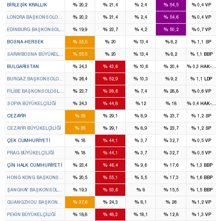
%
%
%
%
%
BIRLEŞIK KRALLIK
20,2
21,4
2,4
54,5
0,4
VP
%
%
%
%
%
LONDRA BAŞKONSOLOSLUĞU
20,2
21,4
2,4
54,6
0,4
VP
%
%
%
%
%
EDINBURG BAŞKONSOLOSLUĞU
19,9
23,7
4,2
50,2
0,7
VP
%
%
%
%
%
BOSNA-HERSEK
55,5
20
13,4
8,2
1,1
SP
%
%
%
%
%
SARAYBOSNA BÜYÜKELÇILIĞI
55,5
20
13,4
8,2
1,1
BBP
%
%
%
%
%
BULGARISTAN
24,3
43,6
10,6
20,4
0,3
HAK-PAR
%
%
%
%
%
BURGAZ BAŞKONSOLOSLUĞU
26,4
52,9
10,3
9,2
1,1
LDP
%
%
%
%
%
FILIBE BAŞKONSOLOSLUĞU
23,7
38,6
7,4
28,8
0,6
VP
%
%
%
%
%
SOFYA BÜYÜKELÇILIĞI
24,3
44,8
12
18
0,4
HAK-PAR
%
%
%
%
%
CEZAYIR
35
29,1
8,9
23,7
1,2
SP
%
%
%
%
%
CEZAYIR BÜYÜKELÇILIĞI
35
29,1
8,9
23,7
1,2
SP
%
%
%
%
%
ÇEK CUMHURIYETI
18
44,1
3,7
32,7
0,5
VP
%
%
%
%
%
PRAG BÜYÜKELÇILIĞI
18
44,1
3,7
32,7
0,5
VP
%
%
%
%
%
ÇIN HALK CUMHURIYETI
23,4
46,4
9,6
17,6
1,3
BBP
%
%
%
%
%
HONG KONG BAŞKONSOLOSLUĞU
20,5
55,1
5,5
17,3
1,6
BBP
%
%
%
%
%
ŞANGHAY BAŞKONSOLOSLUĞU
19,3
53,6
8
15,5
1,5
BBP
%
%
%
%
%
GUANGZHOU BAŞKONSOLOSLUĞU
37,6
24,3
8,1
26
1,2
VP
%
%
%
%
%
PEKIN BÜYÜKELÇILIĞI
18,8
48,3
18,1
12,8
1,3
VP