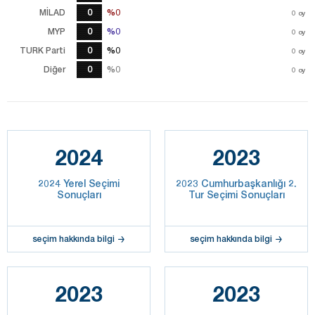
MİLAD
0
%0
%0
0
oy
MYP
0
%0
%0
0
oy
TURK Parti
0
%0
%0
0
oy
Diğer
0
%0
%0
0
oy
2024
2023
2024 Yerel Seçimi
2023 Cumhurbaşkanlığı 2.
Sonuçları
Tur Seçimi Sonuçları
seçim hakkında bilgi
seçim hakkında bilgi
2023
2023