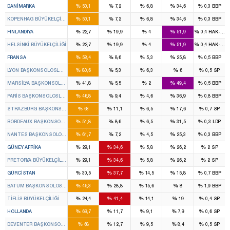
%
%
%
%
%
DANIMARKA
50,1
7,2
6,8
34,6
0,3
BBP
%
%
%
%
%
KOPENHAG BÜYÜKELÇILIĞI
50,1
7,2
6,8
34,6
0,3
BBP
%
%
%
%
%
FINLANDIYA
22,7
19,9
4
51,9
0,4
HAK-PAR
%
%
%
%
%
HELSINKI BÜYÜKELÇILIĞI
22,7
19,9
4
51,9
0,4
HAK-PAR
%
%
%
%
%
FRANSA
58,4
8,6
5,3
25,8
0,5
BBP
%
%
%
%
%
LYON BAŞKONSOLOSLUĞU
80,6
5,3
6,3
6
0,5
SP
%
%
%
%
%
MARSILYA BAŞKONSOLOSLUĞU
41,8
5,5
2
49,4
0,5
BBP
%
%
%
%
%
PARIS BAŞKONSOLOSLUĞU
46,8
9,4
4,6
36,9
0,8
BBP
%
%
%
%
%
STRAZBURG BAŞKONSOLOSLUĞU
63
11,1
6,5
17,6
0,7
SP
%
%
%
%
%
BORDEAUX BAŞKONSOLOSLUĞU
51,8
8,6
6,5
31,5
0,3
LDP
%
%
%
%
%
NANTES BAŞKONSOLOSLUĞU
61,7
7,2
4,5
25,3
0,3
BBP
%
%
%
%
%
GÜNEY AFRIKA
29,1
34,6
5,8
26,2
2
SP
%
%
%
%
%
PRETORYA BÜYÜKELÇILIĞI
29,1
34,6
5,8
26,2
2
SP
%
%
%
%
%
GÜRCISTAN
30,5
37,7
14,5
15,8
0,7
BBP
%
%
%
%
%
BATUM BAŞKONSOLOSLUĞU
45,3
28,8
15,6
8
1,9
BBP
%
%
%
%
%
TIFLIS BÜYÜKELÇILIĞI
24,4
41,4
14,1
19
0,4
SP
%
%
%
%
%
HOLLANDA
69,7
11,7
9,1
7,9
0,6
SP
%
%
%
%
%
DEVENTER BAŞKONSOLOSLUĞU
68
12,7
9,5
8,4
0,5
SP