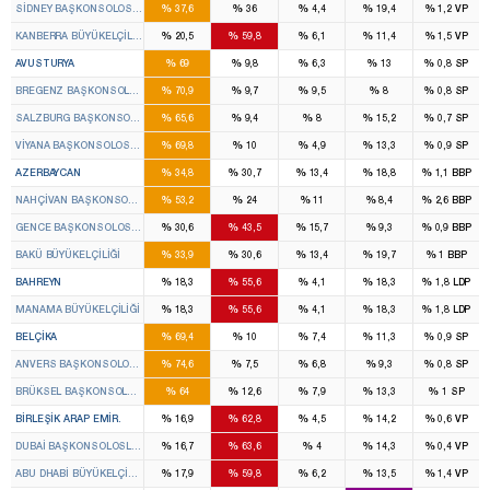
%
%
%
%
%
SIDNEY BAŞKONSOLOSLUĞU
37,6
36
4,4
19,4
1,2
VP
%
%
%
%
%
KANBERRA BÜYÜKELÇILIĞI
20,5
59,8
6,1
11,4
1,5
VP
%
%
%
%
%
AVUSTURYA
69
9,8
6,3
13
0,8
SP
%
%
%
%
%
BREGENZ BAŞKONSOLOSLUĞU
70,9
9,7
9,5
8
0,8
SP
%
%
%
%
%
SALZBURG BAŞKONSOLOSLUĞU
65,6
9,4
8
15,2
0,7
SP
%
%
%
%
%
VIYANA BAŞKONSOLOSLUĞU
69,8
10
4,9
13,3
0,9
SP
%
%
%
%
%
AZERBAYCAN
34,8
30,7
13,4
18,8
1,1
BBP
%
%
%
%
%
NAHÇIVAN BAŞKONSOLOSLUĞU
53,2
24
11
8,4
2,6
BBP
%
%
%
%
%
GENCE BAŞKONSOLOSLUĞU
30,6
43,5
15,7
9,3
0,9
BBP
%
%
%
%
%
BAKÜ BÜYÜKELÇILIĞI
33,9
30,6
13,4
19,7
1
BBP
%
%
%
%
%
BAHREYN
18,3
55,6
4,1
18,3
1,8
LDP
%
%
%
%
%
MANAMA BÜYÜKELÇILIĞI
18,3
55,6
4,1
18,3
1,8
LDP
%
%
%
%
%
BELÇIKA
69,4
10
7,4
11,3
0,9
SP
%
%
%
%
%
ANVERS BAŞKONSOLOSLUĞU
74,6
7,5
6,8
9,3
0,8
SP
%
%
%
%
%
BRÜKSEL BAŞKONSOLOSLUĞU
64
12,6
7,9
13,3
1
SP
%
%
%
%
%
BIRLEŞIK ARAP EMIR.
16,9
62,8
4,5
14,2
0,6
VP
%
%
%
%
%
DUBAI BAŞKONSOLOSLUĞU
16,7
63,6
4
14,3
0,4
VP
%
%
%
%
%
ABU DHABI BÜYÜKELÇILIĞI
17,9
59,8
6,2
13,5
1,4
VP