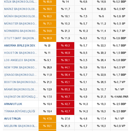
%
%
%
%
%
KÖLN BAŞKONSOLOSLUĞU
60,8
14
6,8
16,8
0,3
BBP
%
%
%
%
%
MAINZ BAŞKONSOLOSLUĞU
59,5
11,7
6
20,8
0,5
KP
%
%
%
%
%
MÜNIH BAŞKONSOLOSLUĞU
63,3
19,1
7,5
8
0,8
SP
%
%
%
%
%
MÜNSTER BAŞKONSOLOSLUĞU
71,1
10,3
5,7
11,2
0,5
SP
%
%
%
%
%
NÜRNBERG BAŞKONSOLOSLUĞU
54,8
21,3
10,2
11,4
0,7
SP
%
%
%
%
%
STUTTGART BAŞKONSOLOSLUĞU
60,9
11,9
9,3
15,2
0,8
BBP
%
%
%
%
%
AMERIKA BIRLEŞIK DEV.
20
49,3
5,7
22,3
0,7
BBP
%
%
%
%
%
HOUSTON BAŞKONSOLOSLUĞU
11
46,9
9,5
29,2
1,5
BBP
%
%
%
%
%
LOS ANGELES BAŞKONSOLOSLUĞU
9,1
59,1
3,5
26,4
0,6
BBP
%
%
%
%
%
NEW YORK BAŞKONSOLOSLUĞU
28,9
44,1
5,9
19,4
0,5
VP
%
%
%
%
%
ŞIKAGO BAŞKONSOLOSLUĞU
11,9
56,4
5,7
22,8
1,7
BBP
%
%
%
%
%
BOSTON BAŞKONSOLOSLUĞU
21,3
45,1
5,1
26,5
0,7
VP
%
%
%
%
%
MIAMI BAŞKONSOLOSLUĞU
12,9
65,2
5,3
13,7
1
VP
%
%
%
%
%
VAŞINGTON BÜYÜKELÇILIĞI
17,5
49,7
4,9
21,5
4
HAK-PAR
%
%
%
%
%
ARNAVUTLUK
19,4
42,7
14,2
18,3
2,5
BBP
%
%
%
%
%
TIRANA BÜYÜKELÇILIĞI
19,4
42,7
14,2
18,3
2,5
BBP
%
%
%
%
%
AVUSTRALYA
47,8
27,6
4,6
17,4
1
VP
%
%
%
%
%
MELBURN BAŞKONSOLOSLUĞU
55,1
21,5
4,7
16,3
0,8
VP