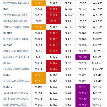
%
%
%
%
%
ROTTERDAM BAŞKONSOLOSLUĞU
70,2
11,3
8,9
7,7
0,6
SP
%
%
%
%
%
İRAN
34,6
37,9
10,8
14,2
1,7
SP
%
%
%
%
%
TEBRIZ BAŞKONSOLOSLUĞU
31,3
54,2
10,4
2,1
2,1
SP
%
%
%
%
%
URUMIYE BAŞKONSOLOSLUĞU
20
60
6,7
6,7
6,7
SP
%
%
%
%
%
TAHRAN BÜYÜKELÇILIĞI
36,7
31,6
11,3
18,1
1,1
SP
%
%
%
%
%
İRLANDA
20,5
41,8
6,4
28,9
0,9
VP
%
%
%
%
%
DUBLIN BÜYÜKELÇILIĞI
20,5
41,8
6,4
28,9
0,9
VP
%
%
%
%
%
İSPANYA
8,4
45,5
4,4
39,8
0,7
VP
%
%
%
%
%
BARSELONA BAŞKONSOLOSLUĞU
7,5
54,4
3,1
32,2
1
VP
%
%
%
%
%
MADRID BÜYÜKELÇILIĞI
9,1
37,7
5,5
46,6
0,5
VP
%
%
%
%
%
İSRAIL
34,2
42,7
4,4
17,9
0,3
BTP
%
%
%
%
%
TELAVIV BÜYÜKELÇILIĞI
34,2
42,7
4,4
17,9
0,3
DYP
%
%
%
%
%
İSVEÇ
40,7
11,4
6,5
39,1
1
LDP
%
%
%
%
%
STOKHOLM BÜYÜKELÇILIĞI
40,7
11,4
6,5
39,1
1
LDP
%
%
%
%
%
İSVIÇRE
29,1
17,8
5,6
45,7
0,4
SP
%
%
%
%
%
CENEVRE BAŞKONSOLOSLUĞU
18,5
19,8
3,5
56,3
0,7
VP
%
%
%
%
%
ZÜRIH BAŞKONSOLOSLUĞU
31,5
17,8
6,1
42,9
0,5
SP
%
%
%
%
%
BERN BÜYÜKELÇILIĞI
26,9
16,9
5,2
48,9
0,6
SP