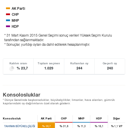
AK Parti
CHP
MHP
HDP
* 31 Mart Kasım 2015 Genel Seçimi sonuç verileri Yüksek Seçim Kurulu
tarafından sağlanmaktadır.
* Sonuçlar, yurtdışı oyları da dahil edilerek hesaplanmıştır.
Katılım oranı
Toplam seçmen
Kullanılan oy
Geçerli oy
% 23,7
1.029
244
240
Konsolosluklar
* Dünya Genelinde başkonsoluklar, büyükelçilikler, limanlar, hava alanları, gümrük
kapılarındaki oy dağılımlarını özet olarak gösterir.
Konsolosluk
AK Parti
CHP
MHP
HDP
Diğer
%
%
%
%
%
TAHRAN BÜYÜKELÇILIĞI
36,7
31,6
11,3
18,1
1,1
VP