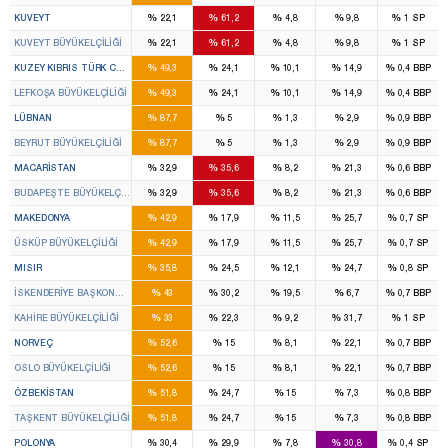
%
%
%
%
%
KUVEYT
22,1
61,2
4,8
9,8
1
SP
%
%
%
%
%
KUVEYT BÜYÜKELÇILIĞI
22,1
61,2
4,8
9,8
1
SP
%
%
%
%
%
KUZEY KIBRIS TÜRK CUM.
49,3
24,1
10,1
14,9
0,4
BBP
%
%
%
%
%
LEFKOŞA BÜYÜKELÇILIĞI
49,3
24,1
10,1
14,9
0,4
BBP
%
%
%
%
%
LÜBNAN
87,7
5
1,3
2,9
0,9
BBP
%
%
%
%
%
BEYRUT BÜYÜKELÇILIĞI
87,7
5
1,3
2,9
0,9
BBP
%
%
%
%
%
MACARISTAN
32,9
35,6
8,2
21,3
0,6
BBP
%
%
%
%
%
BUDAPEŞTE BÜYÜKELÇILIĞI
32,9
35,6
8,2
21,3
0,6
BBP
%
%
%
%
%
MAKEDONYA
42,9
17,9
11,5
25,7
0,7
SP
%
%
%
%
%
ÜSKÜP BÜYÜKELÇILIĞI
42,9
17,9
11,5
25,7
0,7
SP
%
%
%
%
%
MISIR
35,8
24,5
12,1
24,7
0,8
SP
%
%
%
%
%
İSKENDERIYE BAŞKONSOLOSLUĞU
43
30,2
19,5
6,7
0,7
BBP
%
%
%
%
%
KAHIRE BÜYÜKELÇILIĞI
33
22,3
9,2
31,7
1
SP
%
%
%
%
%
NORVEÇ
52,6
15
8,1
22,1
0,7
BBP
%
%
%
%
%
OSLO BÜYÜKELÇILIĞI
52,6
15
8,1
22,1
0,7
BBP
%
%
%
%
%
ÖZBEKISTAN
51,8
24,7
15
7,3
0,8
BBP
%
%
%
%
%
TAŞKENT BÜYÜKELÇILIĞI
51,8
24,7
15
7,3
0,8
BBP
%
%
%
%
%
POLONYA
30,4
29,9
7,8
30,8
0,4
SP