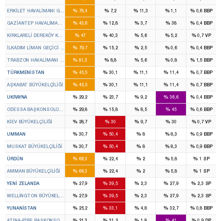
%
%
%
%
%
ERKİLET HAVALİMANI GEÇİCİ GÜMRÜK KAPISI
78,4
7,2
11,3
1,1
0,6
BBP
%
%
%
%
%
GAZİANTEP HAVALİMANI GEÇİCİ GÜMRÜK KAPISI
43,6
12,8
3,7
38
0,4
BBP
%
%
%
%
%
KIRKLARELİ DEREKÖY KARAYOLU GEÇİCİ GÜMRÜK KAPISI
47
40,3
5,6
5,2
0,7
VP
%
%
%
%
%
İLKADIM LİMAN GEÇİCİ GÜMRÜK KAPISI
79,7
15,2
2,5
0,6
0,4
BBP
%
%
%
%
%
TRABZON HAVALİMANI GEÇİCİ GÜMRÜK KAPISI
81,3
8,8
5,6
0,8
1,5
BBP
%
%
%
%
%
TÜRKMENISTAN
45,5
30,1
11,1
11,4
0,7
BBP
%
%
%
%
%
AŞKABAT BÜYÜKELÇILIĞI
45,5
30,1
11,1
11,4
0,7
BBP
%
%
%
%
%
UKRAYNA
29,2
23,7
9,2
36,6
0,4
BBP
%
%
%
%
%
ODESSA BAŞKONSOLOSLUĞU
29,8
15,8
8,5
45
0,6
BBP
%
%
%
%
%
KIEV BÜYÜKELÇILIĞI
28,7
30
9,7
30
0,7
VP
%
%
%
%
%
UMMAN
30,7
50,4
8
8,3
0,9
BBP
%
%
%
%
%
MUSKAT BÜYÜKELÇILIĞI
30,7
50,4
8
8,3
0,9
BBP
%
%
%
%
%
ÜRDÜN
66,3
22,4
2
5,8
1
SP
%
%
%
%
%
AMMAN BÜYÜKELÇILIĞI
66,3
22,4
2
5,8
1
SP
%
%
%
%
%
YENI ZELANDA
27,9
39,5
2,3
27,9
2,3
SP
%
%
%
%
%
WELLINGTON BÜYÜKELÇILIĞI
27,9
39,5
2,3
27,9
2,3
SP
%
%
%
%
%
YUNANISTAN
25,2
33,1
4,8
32,7
0,8
BBP
%
%
%
%
%
ATINA-PIRE BAŞKONSOLOSLUĞU
21,3
31,2
1,8
41
0,9
DP