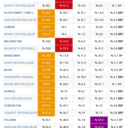
%
%
%
%
%
KUVEYT BÜYÜKELÇILIĞI
22,1
61,2
4,8
9,8
1
SP
%
%
%
%
%
KUZEY KIBRIS TÜRK CUM.
49,3
24,1
10,1
14,9
0,4
BBP
%
%
%
%
%
LEFKOŞA BÜYÜKELÇILIĞI
49,3
24,1
10,1
14,9
0,4
BBP
%
%
%
%
%
LÜBNAN
87,7
5
1,3
2,9
0,9
BBP
%
%
%
%
%
BEYRUT BÜYÜKELÇILIĞI
87,7
5
1,3
2,9
0,9
BBP
%
%
%
%
%
MACARISTAN
32,9
35,6
8,2
21,3
0,6
BBP
%
%
%
%
%
BUDAPEŞTE BÜYÜKELÇILIĞI
32,9
35,6
8,2
21,3
0,6
BBP
%
%
%
%
%
MAKEDONYA
42,9
17,9
11,5
25,7
0,7
SP
%
%
%
%
%
ÜSKÜP BÜYÜKELÇILIĞI
42,9
17,9
11,5
25,7
0,7
SP
%
%
%
%
%
MISIR
35,8
24,5
12,1
24,7
0,8
SP
%
%
%
%
%
İSKENDERIYE BAŞKONSOLOSLUĞU
43
30,2
19,5
6,7
0,7
BBP
%
%
%
%
%
KAHIRE BÜYÜKELÇILIĞI
33
22,3
9,2
31,7
1
SP
%
%
%
%
%
NORVEÇ
52,6
15
8,1
22,1
0,7
BBP
%
%
%
%
%
OSLO BÜYÜKELÇILIĞI
52,6
15
8,1
22,1
0,7
BBP
%
%
%
%
%
ÖZBEKISTAN
51,8
24,7
15
7,3
0,8
BBP
%
%
%
%
%
TAŞKENT BÜYÜKELÇILIĞI
51,8
24,7
15
7,3
0,8
BBP
%
%
%
%
%
POLONYA
30,4
29,9
7,8
30,8
0,4
SP
%
%
%
%
%
VARŞOVA BÜYÜKELÇILIĞI
30,4
29,9
7,8
30,8
0,4
SP