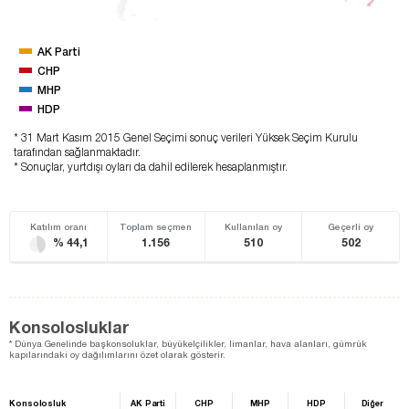
AK Parti
CHP
MHP
HDP
* 31 Mart Kasım 2015 Genel Seçimi sonuç verileri Yüksek Seçim Kurulu
tarafından sağlanmaktadır.
* Sonuçlar, yurtdışı oyları da dahil edilerek hesaplanmıştır.
Katılım oranı
Toplam seçmen
Kullanılan oy
Geçerli oy
% 44,1
1.156
510
502
Konsolosluklar
* Dünya Genelinde başkonsoluklar, büyükelçilikler, limanlar, hava alanları, gümrük
kapılarındaki oy dağılımlarını özet olarak gösterir.
Konsolosluk
AK Parti
CHP
MHP
HDP
Diğer