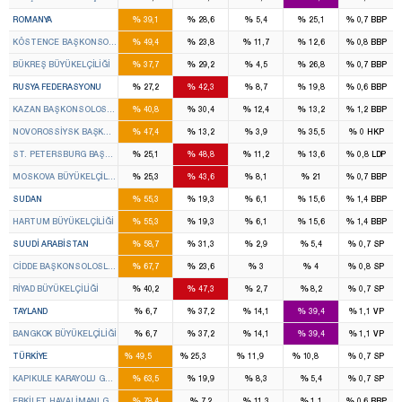
%
%
%
%
%
ROMANYA
39,1
28,6
5,4
25,1
0,7
BBP
%
%
%
%
%
KÖSTENCE BAŞKONSOLOSLUĞU
49,4
23,8
11,7
12,6
0,8
BBP
%
%
%
%
%
BÜKREŞ BÜYÜKELÇILIĞI
37,7
29,2
4,5
26,8
0,7
BBP
%
%
%
%
%
RUSYA FEDERASYONU
27,2
42,3
8,7
19,8
0,6
BBP
%
%
%
%
%
KAZAN BAŞKONSOLOSLUĞU
40,8
30,4
12,4
13,2
1,2
BBP
%
%
%
%
%
NOVOROSSIYSK BAŞKONSOLOSLUĞU
47,4
13,2
3,9
35,5
0
HKP
%
%
%
%
%
ST. PETERSBURG BAŞKONSOLOSLUĞU
25,1
48,8
11,2
13,6
0,8
LDP
%
%
%
%
%
MOSKOVA BÜYÜKELÇILIĞI
25,3
43,6
8,1
21
0,7
BBP
%
%
%
%
%
SUDAN
55,3
19,3
6,1
15,6
1,4
BBP
%
%
%
%
%
HARTUM BÜYÜKELÇILIĞI
55,3
19,3
6,1
15,6
1,4
BBP
%
%
%
%
%
SUUDI ARABISTAN
58,7
31,3
2,9
5,4
0,7
SP
%
%
%
%
%
CIDDE BAŞKONSOLOSLUĞU
67,7
23,6
3
4
0,8
SP
%
%
%
%
%
RIYAD BÜYÜKELÇILIĞI
40,2
47,3
2,7
8,2
0,7
SP
%
%
%
%
%
TAYLAND
6,7
37,2
14,1
39,4
1,1
VP
%
%
%
%
%
BANGKOK BÜYÜKELÇILIĞI
6,7
37,2
14,1
39,4
1,1
VP
317
134
40
59
%
%
%
%
%
TÜRKIYE
49,5
25,3
11,9
10,8
0,7
SP
%
%
%
%
%
KAPIKULE KARAYOLU GEÇİCİ GÜMRÜK KAPISI
63,5
19,9
8,3
5,4
0,7
SP
%
%
%
%
%
ERKİLET HAVALİMANI GEÇİCİ GÜMRÜK KAPISI
78,4
7,2
11,3
1,1
0,6
BBP