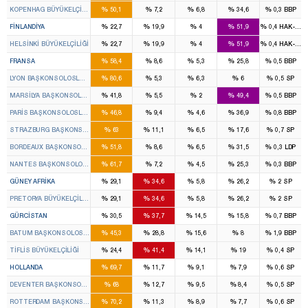
%
%
%
%
%
KOPENHAG BÜYÜKELÇILIĞI
50,1
7,2
6,8
34,6
0,3
BBP
%
%
%
%
%
FINLANDIYA
22,7
19,9
4
51,9
0,4
HAK-PAR
%
%
%
%
%
HELSINKI BÜYÜKELÇILIĞI
22,7
19,9
4
51,9
0,4
HAK-PAR
%
%
%
%
%
FRANSA
58,4
8,6
5,3
25,8
0,5
BBP
%
%
%
%
%
LYON BAŞKONSOLOSLUĞU
80,6
5,3
6,3
6
0,5
SP
%
%
%
%
%
MARSILYA BAŞKONSOLOSLUĞU
41,8
5,5
2
49,4
0,5
BBP
%
%
%
%
%
PARIS BAŞKONSOLOSLUĞU
46,8
9,4
4,6
36,9
0,8
BBP
%
%
%
%
%
STRAZBURG BAŞKONSOLOSLUĞU
63
11,1
6,5
17,6
0,7
SP
%
%
%
%
%
BORDEAUX BAŞKONSOLOSLUĞU
51,8
8,6
6,5
31,5
0,3
LDP
%
%
%
%
%
NANTES BAŞKONSOLOSLUĞU
61,7
7,2
4,5
25,3
0,3
BBP
%
%
%
%
%
GÜNEY AFRIKA
29,1
34,6
5,8
26,2
2
SP
%
%
%
%
%
PRETORYA BÜYÜKELÇILIĞI
29,1
34,6
5,8
26,2
2
SP
%
%
%
%
%
GÜRCISTAN
30,5
37,7
14,5
15,8
0,7
BBP
%
%
%
%
%
BATUM BAŞKONSOLOSLUĞU
45,3
28,8
15,6
8
1,9
BBP
%
%
%
%
%
TIFLIS BÜYÜKELÇILIĞI
24,4
41,4
14,1
19
0,4
SP
%
%
%
%
%
HOLLANDA
69,7
11,7
9,1
7,9
0,6
SP
%
%
%
%
%
DEVENTER BAŞKONSOLOSLUĞU
68
12,7
9,5
8,4
0,5
SP
%
%
%
%
%
ROTTERDAM BAŞKONSOLOSLUĞU
70,2
11,3
8,9
7,7
0,6
SP