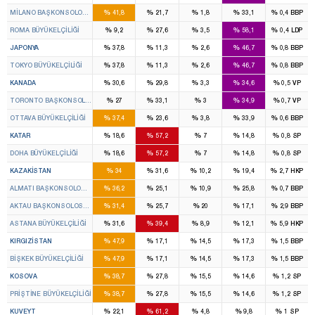
%
%
%
%
%
MILANO BAŞKONSOLOSLUĞU
41,8
21,7
1,8
33,1
0,4
BBP
%
%
%
%
%
ROMA BÜYÜKELÇILIĞI
9,2
27,6
3,5
58,1
0,4
LDP
%
%
%
%
%
JAPONYA
37,8
11,3
2,6
46,7
0,8
BBP
%
%
%
%
%
TOKYO BÜYÜKELÇILIĞI
37,8
11,3
2,6
46,7
0,8
BBP
%
%
%
%
%
KANADA
30,6
29,8
3,3
34,6
0,5
VP
%
%
%
%
%
TORONTO BAŞKONSOLOSLUĞU
27
33,1
3
34,9
0,7
VP
%
%
%
%
%
OTTAVA BÜYÜKELÇILIĞI
37,4
23,6
3,8
33,9
0,6
BBP
%
%
%
%
%
KATAR
18,6
57,2
7
14,8
0,8
SP
%
%
%
%
%
DOHA BÜYÜKELÇILIĞI
18,6
57,2
7
14,8
0,8
SP
%
%
%
%
%
KAZAKISTAN
34
31,6
10,2
19,4
2,7
HKP
%
%
%
%
%
ALMATI BAŞKONSOLOSLUĞU
36,2
25,1
10,9
25,8
0,7
BBP
%
%
%
%
%
AKTAU BAŞKONSOLOSLUĞU
31,4
25,7
20
17,1
2,9
BBP
%
%
%
%
%
ASTANA BÜYÜKELÇILIĞI
31,6
39,4
8,9
12,1
5,9
HKP
%
%
%
%
%
KIRGIZISTAN
47,9
17,1
14,5
17,3
1,5
BBP
%
%
%
%
%
BIŞKEK BÜYÜKELÇILIĞI
47,9
17,1
14,5
17,3
1,5
BBP
%
%
%
%
%
KOSOVA
38,7
27,8
15,5
14,6
1,2
SP
%
%
%
%
%
PRIŞTINE BÜYÜKELÇILIĞI
38,7
27,8
15,5
14,6
1,2
SP
%
%
%
%
%
KUVEYT
22,1
61,2
4,8
9,8
1
SP