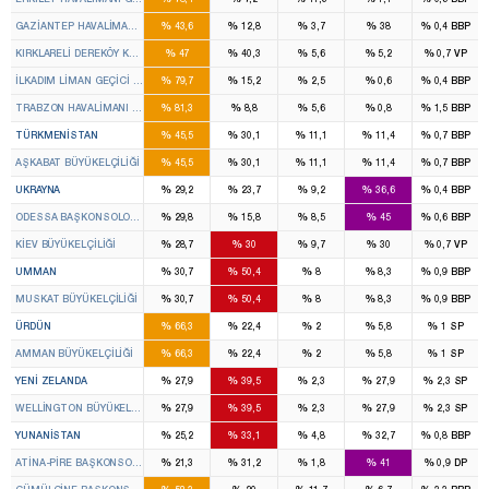
%
%
%
%
%
GAZİANTEP HAVALİMANI GEÇİCİ GÜMRÜK KAPISI
43,6
12,8
3,7
38
0,4
BBP
%
%
%
%
%
KIRKLARELİ DEREKÖY KARAYOLU GEÇİCİ GÜMRÜK KAPISI
47
40,3
5,6
5,2
0,7
VP
%
%
%
%
%
İLKADIM LİMAN GEÇİCİ GÜMRÜK KAPISI
79,7
15,2
2,5
0,6
0,4
BBP
%
%
%
%
%
TRABZON HAVALİMANI GEÇİCİ GÜMRÜK KAPISI
81,3
8,8
5,6
0,8
1,5
BBP
%
%
%
%
%
TÜRKMENISTAN
45,5
30,1
11,1
11,4
0,7
BBP
%
%
%
%
%
AŞKABAT BÜYÜKELÇILIĞI
45,5
30,1
11,1
11,4
0,7
BBP
%
%
%
%
%
UKRAYNA
29,2
23,7
9,2
36,6
0,4
BBP
%
%
%
%
%
ODESSA BAŞKONSOLOSLUĞU
29,8
15,8
8,5
45
0,6
BBP
%
%
%
%
%
KIEV BÜYÜKELÇILIĞI
28,7
30
9,7
30
0,7
VP
%
%
%
%
%
UMMAN
30,7
50,4
8
8,3
0,9
BBP
%
%
%
%
%
MUSKAT BÜYÜKELÇILIĞI
30,7
50,4
8
8,3
0,9
BBP
%
%
%
%
%
ÜRDÜN
66,3
22,4
2
5,8
1
SP
%
%
%
%
%
AMMAN BÜYÜKELÇILIĞI
66,3
22,4
2
5,8
1
SP
%
%
%
%
%
YENI ZELANDA
27,9
39,5
2,3
27,9
2,3
SP
%
%
%
%
%
WELLINGTON BÜYÜKELÇILIĞI
27,9
39,5
2,3
27,9
2,3
SP
%
%
%
%
%
YUNANISTAN
25,2
33,1
4,8
32,7
0,8
BBP
%
%
%
%
%
ATINA-PIRE BAŞKONSOLOSLUĞU
21,3
31,2
1,8
41
0,9
DP