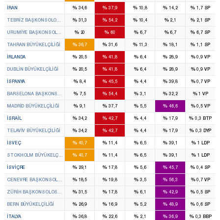
%
%
%
%
%
İRAN
34,6
37,9
10,8
14,2
1,7
SP
%
%
%
%
%
TEBRIZ BAŞKONSOLOSLUĞU
31,3
54,2
10,4
2,1
2,1
SP
%
%
%
%
%
URUMIYE BAŞKONSOLOSLUĞU
20
60
6,7
6,7
6,7
SP
%
%
%
%
%
TAHRAN BÜYÜKELÇILIĞI
36,7
31,6
11,3
18,1
1,1
SP
%
%
%
%
%
İRLANDA
20,5
41,8
6,4
28,9
0,9
VP
%
%
%
%
%
DUBLIN BÜYÜKELÇILIĞI
20,5
41,8
6,4
28,9
0,9
VP
%
%
%
%
%
İSPANYA
8,4
45,5
4,4
39,8
0,7
VP
%
%
%
%
%
BARSELONA BAŞKONSOLOSLUĞU
7,5
54,4
3,1
32,2
1
VP
%
%
%
%
%
MADRID BÜYÜKELÇILIĞI
9,1
37,7
5,5
46,6
0,5
VP
%
%
%
%
%
İSRAIL
34,2
42,7
4,4
17,9
0,3
BTP
%
%
%
%
%
TELAVIV BÜYÜKELÇILIĞI
34,2
42,7
4,4
17,9
0,3
DYP
%
%
%
%
%
İSVEÇ
40,7
11,4
6,5
39,1
1
LDP
%
%
%
%
%
STOKHOLM BÜYÜKELÇILIĞI
40,7
11,4
6,5
39,1
1
LDP
%
%
%
%
%
İSVIÇRE
29,1
17,8
5,6
45,7
0,4
SP
%
%
%
%
%
CENEVRE BAŞKONSOLOSLUĞU
18,5
19,8
3,5
56,3
0,7
VP
%
%
%
%
%
ZÜRIH BAŞKONSOLOSLUĞU
31,5
17,8
6,1
42,9
0,5
SP
%
%
%
%
%
BERN BÜYÜKELÇILIĞI
26,9
16,9
5,2
48,9
0,6
SP
%
%
%
%
%
İTALYA
36,8
22,6
2,1
36,9
0,3
BBP