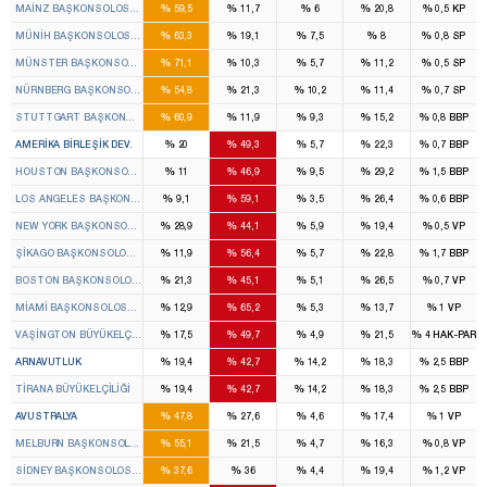
%
%
%
%
%
MAINZ BAŞKONSOLOSLUĞU
59,5
11,7
6
20,8
0,5
KP
%
%
%
%
%
MÜNIH BAŞKONSOLOSLUĞU
63,3
19,1
7,5
8
0,8
SP
%
%
%
%
%
MÜNSTER BAŞKONSOLOSLUĞU
71,1
10,3
5,7
11,2
0,5
SP
%
%
%
%
%
NÜRNBERG BAŞKONSOLOSLUĞU
54,8
21,3
10,2
11,4
0,7
SP
%
%
%
%
%
STUTTGART BAŞKONSOLOSLUĞU
60,9
11,9
9,3
15,2
0,8
BBP
%
%
%
%
%
AMERIKA BIRLEŞIK DEV.
20
49,3
5,7
22,3
0,7
BBP
%
%
%
%
%
HOUSTON BAŞKONSOLOSLUĞU
11
46,9
9,5
29,2
1,5
BBP
%
%
%
%
%
LOS ANGELES BAŞKONSOLOSLUĞU
9,1
59,1
3,5
26,4
0,6
BBP
%
%
%
%
%
NEW YORK BAŞKONSOLOSLUĞU
28,9
44,1
5,9
19,4
0,5
VP
%
%
%
%
%
ŞIKAGO BAŞKONSOLOSLUĞU
11,9
56,4
5,7
22,8
1,7
BBP
%
%
%
%
%
BOSTON BAŞKONSOLOSLUĞU
21,3
45,1
5,1
26,5
0,7
VP
%
%
%
%
%
MIAMI BAŞKONSOLOSLUĞU
12,9
65,2
5,3
13,7
1
VP
%
%
%
%
%
VAŞINGTON BÜYÜKELÇILIĞI
17,5
49,7
4,9
21,5
4
HAK-PAR
%
%
%
%
%
ARNAVUTLUK
19,4
42,7
14,2
18,3
2,5
BBP
%
%
%
%
%
TIRANA BÜYÜKELÇILIĞI
19,4
42,7
14,2
18,3
2,5
BBP
%
%
%
%
%
AVUSTRALYA
47,8
27,6
4,6
17,4
1
VP
%
%
%
%
%
MELBURN BAŞKONSOLOSLUĞU
55,1
21,5
4,7
16,3
0,8
VP
%
%
%
%
%
SIDNEY BAŞKONSOLOSLUĞU
37,6
36
4,4
19,4
1,2
VP