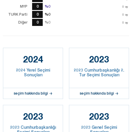
MYP
0
%0
%0
0
oy
TURK Parti
0
%0
%0
0
oy
Diğer
0
%0
%0
0
oy
2024
2023
2024 Yerel Seçimi
2023 Cumhurbaşkanlığı 2.
Sonuçları
Tur Seçimi Sonuçları
seçim hakkında bilgi
seçim hakkında bilgi
2023
2023
2023 Cumhurbaşkanlığı
2023 Genel Seçimi
Seçimi Sonuçları
Sonuçları