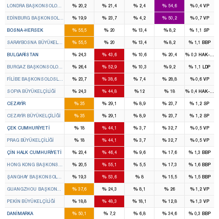
%
%
%
%
%
LONDRA BAŞKONSOLOSLUĞU
20,2
21,4
2,4
54,6
0,4
VP
%
%
%
%
%
EDINBURG BAŞKONSOLOSLUĞU
19,9
23,7
4,2
50,2
0,7
VP
%
%
%
%
%
BOSNA-HERSEK
55,5
20
13,4
8,2
1,1
SP
%
%
%
%
%
SARAYBOSNA BÜYÜKELÇILIĞI
55,5
20
13,4
8,2
1,1
BBP
%
%
%
%
%
BULGARISTAN
24,3
43,6
10,6
20,4
0,3
HAK-PAR
%
%
%
%
%
BURGAZ BAŞKONSOLOSLUĞU
26,4
52,9
10,3
9,2
1,1
LDP
%
%
%
%
%
FILIBE BAŞKONSOLOSLUĞU
23,7
38,6
7,4
28,8
0,6
VP
%
%
%
%
%
SOFYA BÜYÜKELÇILIĞI
24,3
44,8
12
18
0,4
HAK-PAR
%
%
%
%
%
CEZAYIR
35
29,1
8,9
23,7
1,2
SP
%
%
%
%
%
CEZAYIR BÜYÜKELÇILIĞI
35
29,1
8,9
23,7
1,2
SP
%
%
%
%
%
ÇEK CUMHURIYETI
18
44,1
3,7
32,7
0,5
VP
%
%
%
%
%
PRAG BÜYÜKELÇILIĞI
18
44,1
3,7
32,7
0,5
VP
%
%
%
%
%
ÇIN HALK CUMHURIYETI
23,4
46,4
9,6
17,6
1,3
BBP
%
%
%
%
%
HONG KONG BAŞKONSOLOSLUĞU
20,5
55,1
5,5
17,3
1,6
BBP
%
%
%
%
%
ŞANGHAY BAŞKONSOLOSLUĞU
19,3
53,6
8
15,5
1,5
BBP
%
%
%
%
%
GUANGZHOU BAŞKONSOLOSLUĞU
37,6
24,3
8,1
26
1,2
VP
%
%
%
%
%
PEKIN BÜYÜKELÇILIĞI
18,8
48,3
18,1
12,8
1,3
VP
%
%
%
%
%
DANIMARKA
50,1
7,2
6,8
34,6
0,3
BBP