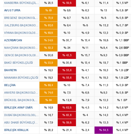
%
%
%
%
%
KANBERRA BÜYÜKELÇILIĞI
20,5
59,8
6,1
11,4
1,5
VP
%
%
%
%
%
AVUSTURYA
69
9,8
6,3
13
0,8
SP
%
%
%
%
%
BREGENZ BAŞKONSOLOSLUĞU
70,9
9,7
9,5
8
0,8
SP
%
%
%
%
%
SALZBURG BAŞKONSOLOSLUĞU
65,6
9,4
8
15,2
0,7
SP
%
%
%
%
%
VIYANA BAŞKONSOLOSLUĞU
69,8
10
4,9
13,3
0,9
SP
%
%
%
%
%
AZERBAYCAN
34,8
30,7
13,4
18,8
1,1
BBP
%
%
%
%
%
NAHÇIVAN BAŞKONSOLOSLUĞU
53,2
24
11
8,4
2,6
BBP
%
%
%
%
%
GENCE BAŞKONSOLOSLUĞU
30,6
43,5
15,7
9,3
0,9
BBP
%
%
%
%
%
BAKÜ BÜYÜKELÇILIĞI
33,9
30,6
13,4
19,7
1
BBP
%
%
%
%
%
BAHREYN
18,3
55,6
4,1
18,3
1,8
LDP
%
%
%
%
%
MANAMA BÜYÜKELÇILIĞI
18,3
55,6
4,1
18,3
1,8
LDP
%
%
%
%
%
BELÇIKA
69,4
10
7,4
11,3
0,9
SP
%
%
%
%
%
ANVERS BAŞKONSOLOSLUĞU
74,6
7,5
6,8
9,3
0,8
SP
%
%
%
%
%
BRÜKSEL BAŞKONSOLOSLUĞU
64
12,6
7,9
13,3
1
SP
%
%
%
%
%
BIRLEŞIK ARAP EMIR.
16,9
62,8
4,5
14,2
0,6
VP
%
%
%
%
%
DUBAI BAŞKONSOLOSLUĞU
16,7
63,6
4
14,3
0,4
VP
%
%
%
%
%
ABU DHABI BÜYÜKELÇILIĞI
17,9
59,8
6,2
13,5
1,4
VP
%
%
%
%
%
BIRLEŞIK KRALLIK
20,2
21,4
2,4
54,5
0,4
VP