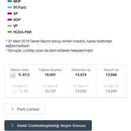
MHP
İYİ Parti
SP
HDP
VP
HÜDA-PAR
* 31 Mart 2018 Genel Seçimi sonuç verileri Anadolu Ajansı tarafından
sağlanmaktadır.
* Sonuçlar, yurtdışı oyları da dahil edilerek hesaplanmıştır.
Katılım oranı
Toplam seçmen
Kullanılan oy
Geçerli oy
% 87,5
16.091
14.074
13.566
01 Kas 15
01 Kas 15
01 Kas 15
01 Kas 15
% 86
15.727
13.522
13.284
Parti Listesi
Dereli Cumhurbaşkanlığı Seçim Sonucu