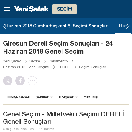
SEÇİM
Haziran 2018 Cumhurbaşkanlığı Seçimi Sonuçları
Hazir
Giresun Dereli Seçim Sonuçları - 24
Haziran 2018 Genel Seçim
Yeni Şafak
Seçim
Parlamento
Haziran 2018 Genel Seçimi
DERELİ
Seçim Sonuçları
Türkiye Geneli
Şehirler
Bölgeler
Yurt Dışı
Genel Seçim - Milletvekili Seçimi DERELİ
Geneli Sonuçları
Son güncelleme: 15:33, 27 Haziran