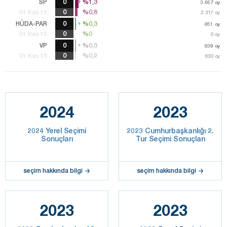
SP
0
%1,3
%1,3
3.667
3.667
oy
oy
%0,8
%0,8
01 Kas 15
2.317
2.317
oy
oy
HÜDA-PAR
0
%0,3
%0,3
851
851
oy
oy
0
%0
%0
01 Kas 15
0
oy
VP
0
%0,3
%0,3
839
839
oy
oy
%0,2
%0,2
01 Kas 15
630
630
oy
oy
2024
2023
2024 Yerel Seçimi
2023 Cumhurbaşkanlığı 2.
Sonuçları
Tur Seçimi Sonuçları
seçim hakkında bilgi
seçim hakkında bilgi
2023
2023