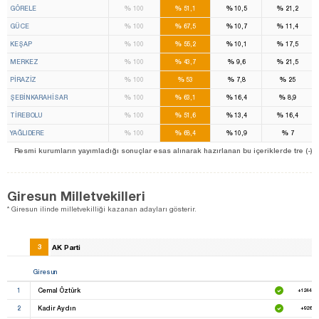
%
%
%
%
GÖRELE
100
51,1
10,5
21,2
%
%
%
%
GÜCE
100
67,5
10,7
11,4
%
%
%
%
KEŞAP
100
55,2
10,1
17,5
%
%
%
%
MERKEZ
100
43,7
9,6
21,5
%
%
%
%
PİRAZİZ
100
53
7,8
25
%
%
%
%
ŞEBİNKARAHİSAR
100
63,1
16,4
8,9
%
%
%
%
TİREBOLU
100
51,6
13,4
16,4
%
%
%
%
YAĞLIDERE
100
68,4
10,9
7
Resmi kurumların yayımladığı sonuçlar esas alınarak hazırlanan bu içeriklerde tre (-) ile be
Giresun Milletvekilleri
* Giresun ilinde milletvekilliği kazanan adayları gösterir.
3
AK Parti
Giresun
1
Cemal Öztürk
+124454
2
Kadir Aydın
+92683