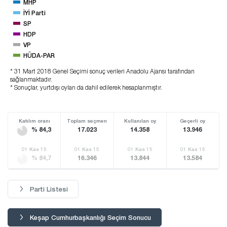
MHP
İYİ Parti
SP
HDP
VP
HÜDA-PAR
* 31 Mart 2018 Genel Seçimi sonuç verileri Anadolu Ajansı tarafından
sağlanmaktadır.
* Sonuçlar, yurtdışı oyları da dahil edilerek hesaplanmıştır.
Katılım oranı
Toplam seçmen
Kullanılan oy
Geçerli oy
% 84,3
17.023
14.358
13.946
01 Kas 15
01 Kas 15
01 Kas 15
01 Kas 15
% 84,7
16.346
13.844
13.584
Parti Listesi
Keşap Cumhurbaşkanlığı Seçim Sonucu