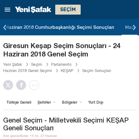
SEÇİM
Haziran 2018 Cumhurbaşkanlığı Seçimi Sonuçları
Hazir
Giresun Keşap Seçim Sonuçları - 24
Haziran 2018 Genel Seçim
Yeni Şafak
Seçim
Parlamento
Haziran 2018 Genel Seçimi
KEŞAP
Seçim Sonuçları
Türkiye Geneli
Şehirler
Bölgeler
Yurt Dışı
Genel Seçim - Milletvekili Seçimi KEŞAP
Geneli Sonuçları
Son güncelleme: 15:33, 27 Haziran