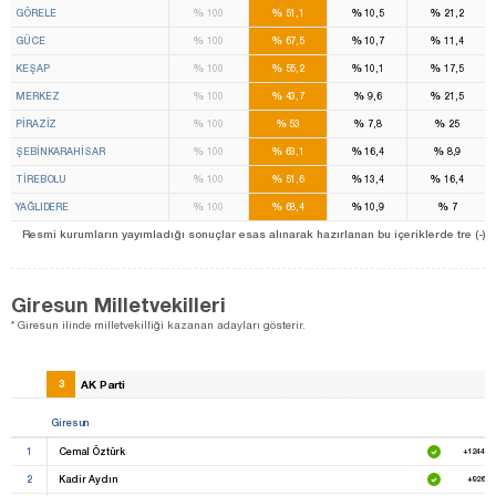
%
%
%
%
GÖRELE
100
51,1
10,5
21,2
%
%
%
%
GÜCE
100
67,5
10,7
11,4
%
%
%
%
KEŞAP
100
55,2
10,1
17,5
%
%
%
%
MERKEZ
100
43,7
9,6
21,5
%
%
%
%
PİRAZİZ
100
53
7,8
25
%
%
%
%
ŞEBİNKARAHİSAR
100
63,1
16,4
8,9
%
%
%
%
TİREBOLU
100
51,6
13,4
16,4
%
%
%
%
YAĞLIDERE
100
68,4
10,9
7
Resmi kurumların yayımladığı sonuçlar esas alınarak hazırlanan bu içeriklerde tre (-) ile be
Giresun Milletvekilleri
* Giresun ilinde milletvekilliği kazanan adayları gösterir.
3
AK Parti
Giresun
1
Cemal Öztürk
+124454
2
Kadir Aydın
+92683