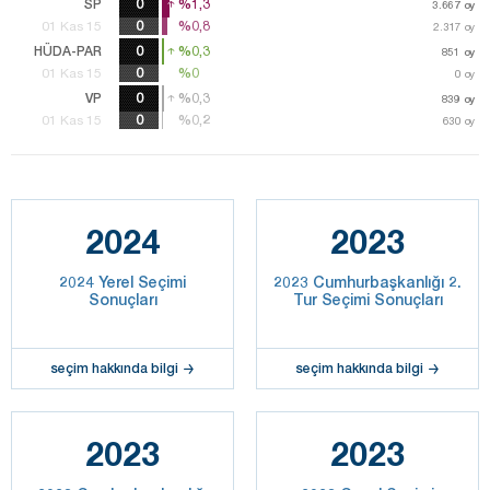
SP
0
%1,3
%1,3
3.667
3.667
oy
oy
%0,8
%0,8
01 Kas 15
2.317
2.317
oy
oy
HÜDA-PAR
0
%0,3
%0,3
851
851
oy
oy
0
%0
%0
01 Kas 15
0
oy
VP
0
%0,3
%0,3
839
839
oy
oy
%0,2
%0,2
01 Kas 15
630
630
oy
oy
2024
2023
2024 Yerel Seçimi
2023 Cumhurbaşkanlığı 2.
Sonuçları
Tur Seçimi Sonuçları
seçim hakkında bilgi
seçim hakkında bilgi
2023
2023