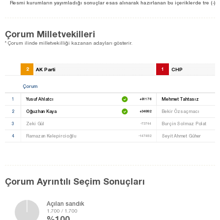
Resmi kurumların yayımladığı sonuçlar esas alınarak hazırlanan bu içeriklerde tre (-) ile be
Çorum Milletvekilleri
* Çorum ilinde milletvekilliği kazanan adayları gösterir.
2
AK Parti
1
CHP
Çorum
1
Yusuf Ahlatcı
Mehmet Tahtasız
+91176
2
Oğuzhan Kaya
Bekir Özsaçmacı
+34882
3
Zeki Gül
Burçin Solmaz Polat
-73744
4
Ramazan Kelepircioğlu
Seyit Ahmet Güher
-147482
Çorum Ayrıntılı Seçim Sonuçları
Açılan sandık
1.700 / 1.700
%100