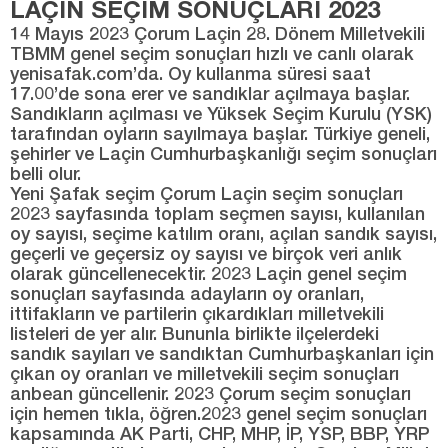
LAÇİN SEÇİM SONUÇLARI 2023
14 Mayıs 2023 Çorum Laçin 28. Dönem Milletvekili
TBMM genel seçim sonuçları hızlı ve canlı olarak
yenisafak.com’da. Oy kullanma süresi saat
17.00’de sona erer ve sandıklar açılmaya başlar.
Sandıkların açılması ve Yüksek Seçim Kurulu (YSK)
tarafından oyların sayılmaya başlar. Türkiye geneli,
şehirler ve Laçin Cumhurbaşkanlığı seçim sonuçları
belli olur.
Yeni Şafak seçim Çorum Laçin seçim sonuçları
2023 sayfasında toplam seçmen sayısı, kullanılan
oy sayısı, seçime katılım oranı, açılan sandık sayısı,
geçerli ve geçersiz oy sayısı ve birçok veri anlık
olarak güncellenecektir. 2023 Laçin genel seçim
sonuçları sayfasında adayların oy oranları,
ittifakların ve partilerin çıkardıkları milletvekili
listeleri de yer alır. Bununla birlikte ilçelerdeki
sandık sayıları ve sandıktan Cumhurbaşkanları için
çıkan oy oranları ve milletvekili seçim sonuçları
anbean güncellenir. 2023 Çorum seçim sonuçları
için hemen tıkla, öğren.2023 genel seçim sonuçları
kapsamında AK Parti, CHP, MHP, İP, YSP, BBP, YRP