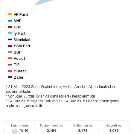
AK Parti
MHP
CHP
İyi Parti
Memleket
Y.Sol Parti
BBP
Adalet
TİP
Y.Refah
Zafer
* 31 Mart 2023 Genel Seçimi sonuç verileri Anadolu Ajansı tarafından
sağlanmaktadır.
* Sonuçlar, yurtdışı oyları da dahil edilerek hesaplanmıştır.
* 24 Haz 2018 Yeşil Sol Parti verileri, 24 Haz 2018 HDP partisinin genel
seçim sonuçlarına aittir.
Katılım oranı
Toplam seçmen
Kullanılan oy
Geçerli oy
% 91
3.494
3.179
3.078