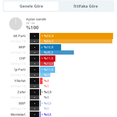
Genele Göre
İttifaka Göre
Açılan sandık
24 / 24
%100
AK Parti
-
%54,9
%54,9
-
%54,3
%54,3
24 Haz 18
MHP
-
%15,8
%15,8
-
%25,5
%25,5
24 Haz 18
CHP
-
%11,5
%11,5
-
%10,5
%10,5
24 Haz 18
İyi Parti
-
%11,4
%11,4
-
%7,6
%7,6
24 Haz 18
Y.Refah
-
%2
%2
-
%0
%0
24 Haz 18
Zafer
-
%0,8
%0,8
-
%0
%0
24 Haz 18
BBP
-
%0,5
%0,5
-
%0
%0
24 Haz 18
Memleket
-
%0,5
%0,5