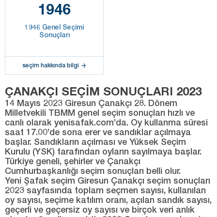
1946
1946 Genel Seçimi
Sonuçları
seçim hakkında bilgi
ÇANAKÇI SEÇİM SONUÇLARI 2023
14 Mayıs 2023 Giresun Çanakçı 28. Dönem
Milletvekili TBMM genel seçim sonuçları hızlı ve
canlı olarak yenisafak.com’da. Oy kullanma süresi
saat 17.00’de sona erer ve sandıklar açılmaya
başlar. Sandıkların açılması ve Yüksek Seçim
Kurulu (YSK) tarafından oyların sayılmaya başlar.
Türkiye geneli, şehirler ve Çanakçı
Cumhurbaşkanlığı seçim sonuçları belli olur.
Yeni Şafak seçim Giresun Çanakçı seçim sonuçları
2023 sayfasında toplam seçmen sayısı, kullanılan
oy sayısı, seçime katılım oranı, açılan sandık sayısı,
geçerli ve geçersiz oy sayısı ve birçok veri anlık