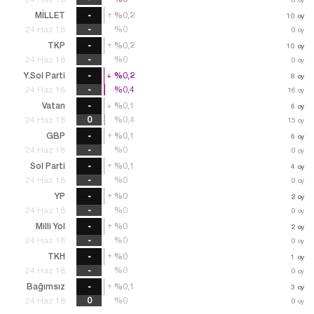
MİLLET
-
%0,2
%0,2
10
10
oy
oy
-
%0
%0
24 Haz 18
0
oy
TKP
-
%0,2
%0,2
10
10
oy
oy
-
%0
%0
24 Haz 18
0
oy
Y.Sol Parti
-
%0,2
%0,2
8
8
oy
oy
-
%0,4
%0,4
24 Haz 18
16
16
oy
oy
Vatan
-
%0,1
%0,1
6
6
oy
oy
%0,4
%0,4
24 Haz 18
15
15
oy
oy
GBP
-
%0,1
%0,1
6
6
oy
oy
-
%0
%0
24 Haz 18
0
oy
Sol Parti
-
%0,1
%0,1
4
4
oy
oy
-
%0
%0
24 Haz 18
0
oy
YP
-
%0
%0
2
2
oy
oy
-
%0
%0
24 Haz 18
0
oy
Milli Yol
-
%0
%0
2
2
oy
oy
-
%0
%0
24 Haz 18
0
oy
TKH
-
%0
%0
1
1
oy
oy
-
%0
%0
24 Haz 18
0
oy
Bağımsız
-
%0,1
%0,1
3
3
oy
oy
%0
%0
24 Haz 18
0
oy