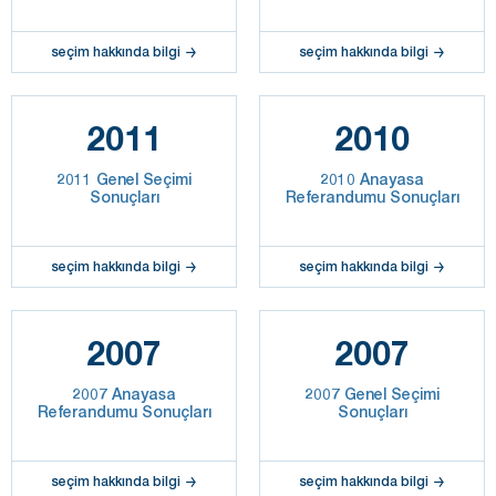
seçim hakkında bilgi
seçim hakkında bilgi
2011
2010
2011 Genel Seçimi
2010 Anayasa
Sonuçları
Referandumu Sonuçları
seçim hakkında bilgi
seçim hakkında bilgi
2007
2007
2007 Anayasa
2007 Genel Seçimi
Referandumu Sonuçları
Sonuçları
seçim hakkında bilgi
seçim hakkında bilgi