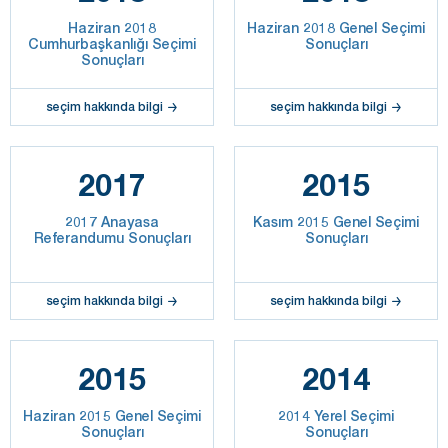
Haziran 2018
Haziran 2018 Genel Seçimi
Cumhurbaşkanlığı Seçimi
Sonuçları
Sonuçları
seçim hakkında bilgi
seçim hakkında bilgi
2017
2015
2017 Anayasa
Kasım 2015 Genel Seçimi
Referandumu Sonuçları
Sonuçları
seçim hakkında bilgi
seçim hakkında bilgi
2015
2014
Haziran 2015 Genel Seçimi
2014 Yerel Seçimi
Sonuçları
Sonuçları