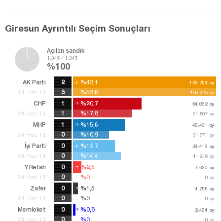
Giresun Ayrıntılı Seçim Sonuçları
Açılan sandık
1.345 / 1.345
%100
AK Parti
2
%43,1
%43,1
133.759
133.759
oy
oy
3
%53,6
%53,6
24 Haz 18
156.225
156.225
oy
oy
CHP
1
%20,7
%20,7
64.082
64.082
oy
oy
1
%17,8
%17,8
24 Haz 18
51.807
51.807
oy
oy
MHP
1
%15,6
%15,6
48.431
48.431
oy
oy
0
%10,9
%10,9
24 Haz 18
31.771
31.771
oy
oy
İyi Parti
0
%12,7
%12,7
39.418
39.418
oy
oy
0
%14,4
%14,4
24 Haz 18
41.946
41.946
oy
oy
Y.Refah
0
%2,5
%2,5
7.630
7.630
oy
oy
0
%0
%0
24 Haz 18
0
oy
Zafer
0
%1,5
%1,5
4.756
4.756
oy
oy
0
%0
%0
24 Haz 18
0
oy
Memleket
0
%0,8
%0,8
2.484
2.484
oy
oy
0
%0
%0
24 Haz 18
0
oy