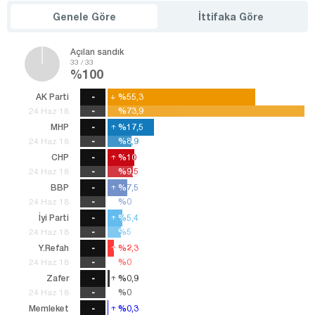
Genele Göre
İttifaka Göre
Açılan sandık
33 / 33
%100
AK Parti
-
%55,3
%55,3
-
%73,9
%73,9
24 Haz 18
MHP
-
%17,5
%17,5
-
%8,9
%8,9
24 Haz 18
CHP
-
%10
%10
-
%9,5
%9,5
24 Haz 18
BBP
-
%7,5
%7,5
-
%0
%0
24 Haz 18
İyi Parti
-
%5,4
%5,4
-
%5
%5
24 Haz 18
Y.Refah
-
%2,3
%2,3
-
%0
%0
24 Haz 18
Zafer
-
%0,9
%0,9
-
%0
%0
24 Haz 18
Memleket
-
%0,3
%0,3