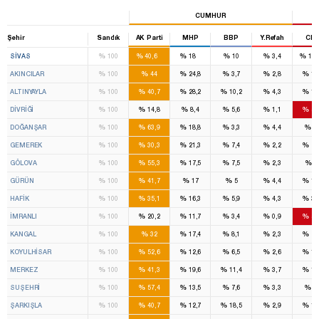
CUMHUR
Şehir
Sandık
AK Parti
MHP
BBP
Y.Refah
CH
3
1
%
%
%
%
%
%
SIVAS
100
40,6
18
10
3,4
16,
%
%
%
%
%
%
AKINCILAR
100
44
24,8
3,7
2,8
13
%
%
%
%
%
%
ALTINYAYLA
100
40,7
28,2
10,2
4,3
10
%
%
%
%
%
%
DİVRİĞİ
100
14,8
8,4
5,6
1,1
53
%
%
%
%
%
%
DOĞANŞAR
100
63,9
18,8
3,3
4,4
3,
%
%
%
%
%
%
GEMEREK
100
30,3
21,3
7,4
2,2
25
%
%
%
%
%
%
GÖLOVA
100
55,3
17,5
7,5
2,3
1
%
%
%
%
%
%
GÜRÜN
100
41,7
17
5
4,4
18
%
%
%
%
%
%
HAFİK
100
35,1
16,3
5,9
4,3
30
%
%
%
%
%
%
İMRANLI
100
20,2
11,7
3,4
0,9
53
%
%
%
%
%
%
KANGAL
100
32
17,4
8,1
2,3
24
%
%
%
%
%
%
KOYULHİSAR
100
52,6
12,6
6,5
2,6
15
%
%
%
%
%
%
MERKEZ
100
41,3
19,6
11,4
3,7
12
%
%
%
%
%
%
SUŞEHRİ
100
57,4
13,5
7,6
3,3
7,
%
%
%
%
%
%
ŞARKIŞLA
100
40,7
12,7
18,5
2,9
16