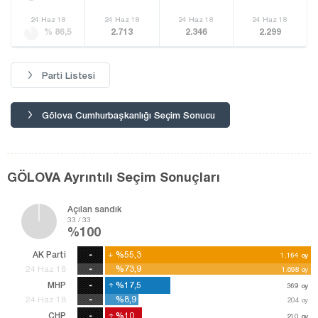
24 Haz 18
24 Haz 18
24 Haz 18
24 Haz 18
% 86,5
2.713
2.346
2.299
Parti Listesi
Gölova Cumhurbaşkanlığı Seçim Sonucu
GÖLOVA Ayrıntılı Seçim Sonuçları
Açılan sandık
33 / 33
%100
AK Parti
-
%55,3
%55,3
1.164
1.164
oy
oy
-
%73,9
%73,9
24 Haz 18
1.698
1.698
oy
oy
MHP
-
%17,5
%17,5
369
369
oy
oy
-
%8,9
%8,9
24 Haz 18
204
204
oy
oy
CHP
-
%10
%10
210
210
oy
oy