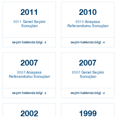
2011
2010
2011 Genel Seçimi
2010 Anayasa
Sonuçları
Referandumu Sonuçları
seçim hakkında bilgi
seçim hakkında bilgi
2007
2007
2007 Anayasa
2007 Genel Seçimi
Referandumu Sonuçları
Sonuçları
seçim hakkında bilgi
seçim hakkında bilgi
2002
1999