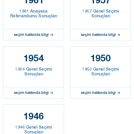
1961 Anayasa
1957 Genel Seçimi
Referandumu Sonuçları
Sonuçları
seçim hakkında bilgi
seçim hakkında bilgi
1954
1950
1954 Genel Seçimi
1950 Genel Seçimi
Sonuçları
Sonuçları
seçim hakkında bilgi
seçim hakkında bilgi
1946
1946 Genel Seçimi
Sonuçları