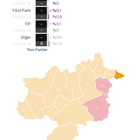
-
%0
%0
24 Haz 18
Y.Sol Parti
-
%0,1
%0,1
-
%0,9
%0,9
24 Haz 18
TİP
-
%0,1
%0,1
-
%0
%0
24 Haz 18
Diğer
-
%0,6
%0,6
%1,9
%1,9
24 Haz 18
Tüm Partiler
KOY
DĞN
SŞH
AKN
GÖL
HFK
ZRA
YLD
İMR
MER
ULŞ
ŞAR
DİV
ALT
GEM
KNG
GRN