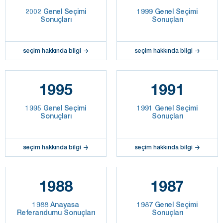
2002 Genel Seçimi
1999 Genel Seçimi
Sonuçları
Sonuçları
seçim hakkında bilgi
seçim hakkında bilgi
1995
1991
1995 Genel Seçimi
1991 Genel Seçimi
Sonuçları
Sonuçları
seçim hakkında bilgi
seçim hakkında bilgi
1988
1987
1988 Anayasa
1987 Genel Seçimi
Referandumu Sonuçları
Sonuçları