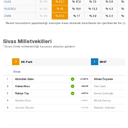
%
%
%
%
%
%
ULAŞ
100
35,7
27,2
7,3
5,6
15
%
%
%
%
%
%
YILDIZELİ
100
46
16,4
12,2
4,2
15
%
%
%
%
%
%
ZARA
100
37,3
17
3,9
3,5
28
Resmi kurumların yayımladığı sonuçlar esas alınarak hazırlanan bu içeriklerde tre (-) ile be
Sivas Milletvekilleri
* Sivas ilinde milletvekilliği kazanan adayları gösterir.
3
AK Parti
1
MHP
Sivas
1
Abdullah Güler
Ahmet Özyürek
+132076
2
Hakan Aksu
İlker İpek
+94426
3
Rukiye Toy
Kenan Çarboğa
+56776
4
Rüstem Yüce
Murat Sevinç
-103814
5
Serdar Öksüm
Bahadır Gökmen
-172199