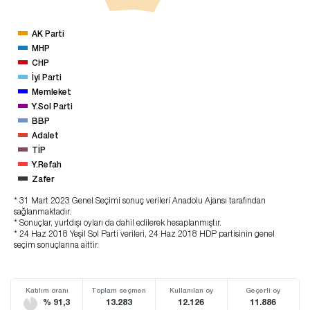
AK Parti
MHP
CHP
İyi Parti
Memleket
Y.Sol Parti
BBP
Adalet
TİP
Y.Refah
Zafer
* 31 Mart 2023 Genel Seçimi sonuç verileri Anadolu Ajansı tarafından
sağlanmaktadır.
* Sonuçlar, yurtdışı oyları da dahil edilerek hesaplanmıştır.
* 24 Haz 2018 Yeşil Sol Parti verileri, 24 Haz 2018 HDP partisinin genel
seçim sonuçlarına aittir.
Katılım oranı
Toplam seçmen
Kullanılan oy
Geçerli oy
% 91,3
13.283
12.126
11.886