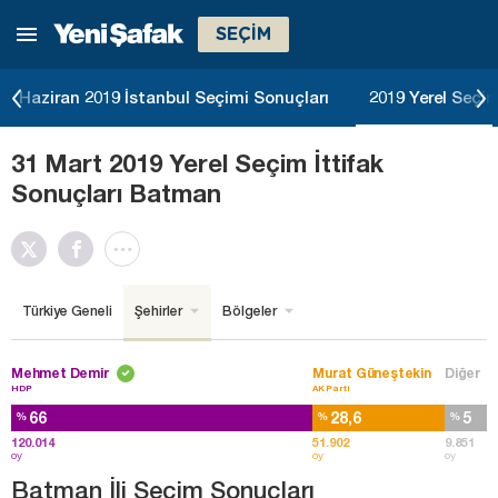
SEÇİM
Haziran 2019 İstanbul Seçimi Sonuçları
2019 Yerel Seçim
31 Mart 2019 Yerel Seçim İttifak
Sonuçları Batman
Türkiye Geneli
Şehirler
Bölgeler
Mehmet Demir
Murat Güneştekin
Diğer
HDP
AK Parti
66
28,6
5
%
%
%
120.014
51.902
9.851
oy
oy
oy
Batman İli Seçim Sonuçları