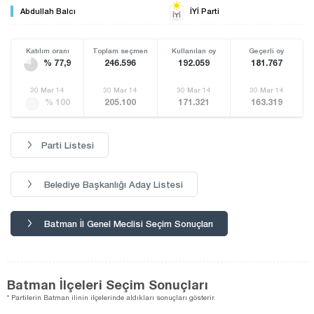
Abdullah Balcı
İYİ Parti
Katılım oranı
Toplam seçmen
Kullanılan oy
Geçerli oy
% 77,9
246.596
192.059
181.767
30 Mar 14
30 Mar 14
30 Mar 14
30 Mar 14
% 100
205.100
171.321
163.319
Parti Listesi
Belediye Başkanlığı Aday Listesi
Batman İl Genel Meclisi Seçim Sonuçları
Batman İlçeleri Seçim Sonuçları
* Partilerin Batman ilinin ilçelerinde aldıkları sonuçları gösterir.