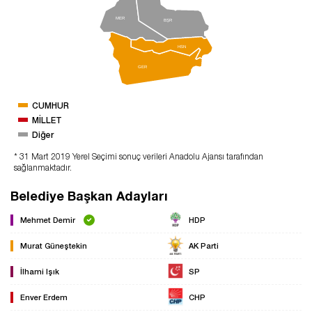
MER
BŞR
HSN
GER
CUMHUR
MİLLET
Diğer
* 31 Mart 2019 Yerel Seçimi sonuç verileri Anadolu Ajansı tarafından
sağlanmaktadır.
Belediye Başkan Adayları
Mehmet Demir
HDP
Murat Güneştekin
AK Parti
İlhami Işık
SP
Enver Erdem
CHP