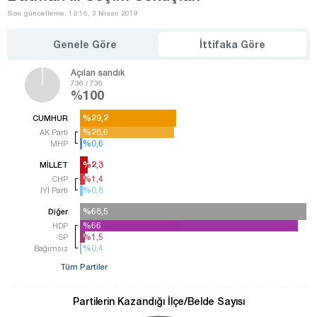
Son güncelleme: 12:16, 3 Nisan 2019
Genele Göre
İttifaka Göre
Açılan sandık
736 / 736
%100
%29,2
%29,2
CUMHUR
%28,6
%28,6
AK Parti
%0,6
%0,6
MHP
%2,3
%2,3
MİLLET
%1,4
%1,4
CHP
%0,8
%0,8
İYİ Parti
%68,5
%68,5
Diğer
%66
%66
HDP
%1,5
%1,5
SP
%0,4
%0,4
Bağımsız
Tüm Partiler
Partilerin Kazandığı İlçe/Belde Sayısı