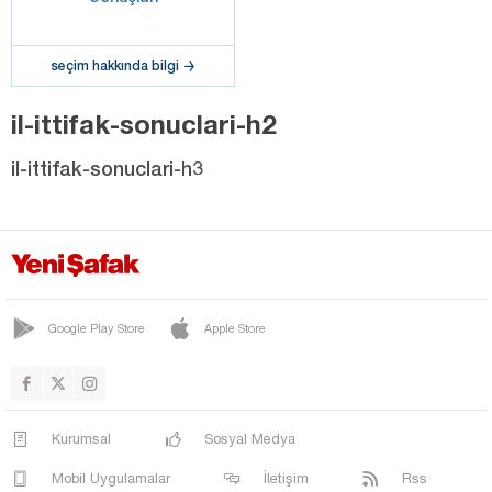
seçim hakkında bilgi
il-ittifak-sonuclari-h2
il-ittifak-sonuclari-h3
Google Play Store
Apple Store
Kurumsal
Sosyal Medya
Mobil Uygulamalar
İletişim
Rss