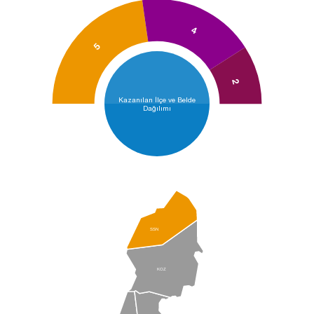
4
5
2
Kazanılan İlçe ve Belde
Dağılımı
SSN
KOZ