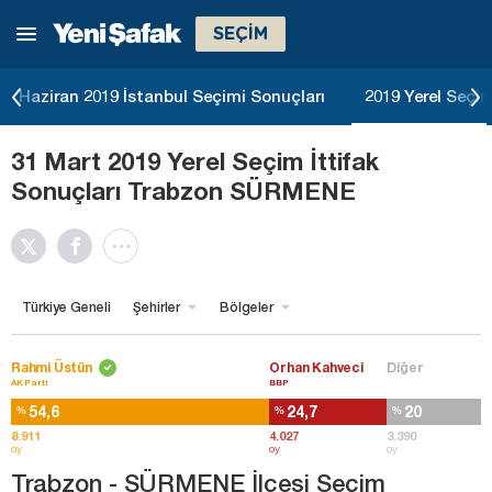
SEÇİM
Haziran 2019 İstanbul Seçimi Sonuçları
2019 Yerel Seçim
31 Mart 2019 Yerel Seçim İttifak
Sonuçları Trabzon SÜRMENE
Türkiye Geneli
Şehirler
Bölgeler
Rahmi Üstün
Orhan Kahveci
Diğer
AK Parti
BBP
54,6
24,7
20
%
%
%
8.911
4.027
3.390
oy
oy
oy
Trabzon - SÜRMENE İlçesi Seçim