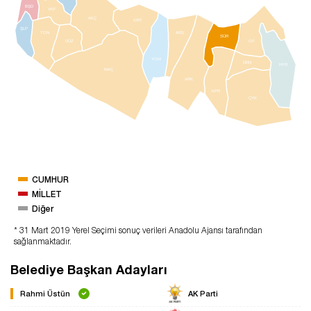
BŞD
VKF
AKÇ
ORT
ŞLP
TON
ARS
SÜR
DÜZ
OF
YOM
DRN
HYR
MAÇ
ARK
KPR
ÇYK
CUMHUR
MİLLET
Diğer
* 31 Mart 2019 Yerel Seçimi sonuç verileri Anadolu Ajansı tarafından
sağlanmaktadır.
Belediye Başkan Adayları
Rahmi Üstün
AK Parti