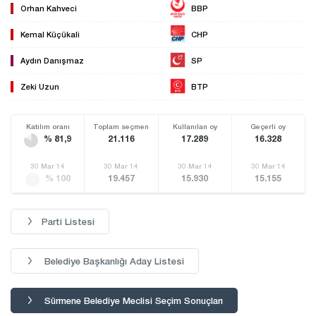
Orhan Kahveci
BBP
Kemal Küçükali
CHP
Aydın Danışmaz
SP
Zeki Uzun
BTP
Katılım oranı
Toplam seçmen
Kullanılan oy
Geçerli oy
% 81,9
21.116
17.289
16.328
30 Mar 14
30 Mar 14
30 Mar 14
30 Mar 14
% 100
19.457
15.930
15.155
Parti Listesi
Belediye Başkanlığı Aday Listesi
Sürmene Belediye Meclisi Seçim Sonuçları