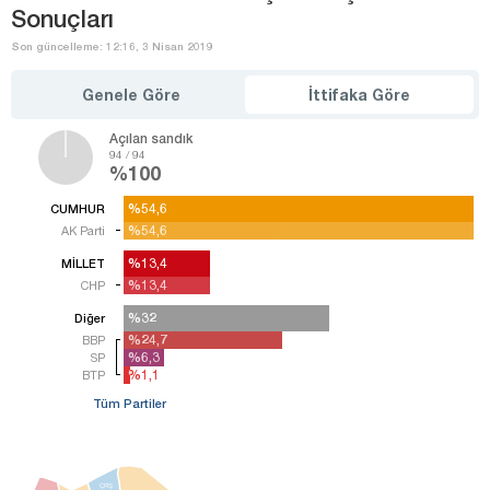
Sonuçları
Son güncelleme: 12:16, 3 Nisan 2019
Genele Göre
İttifaka Göre
Açılan sandık
94 / 94
%100
%54,6
%54,6
CUMHUR
%54,6
%54,6
AK Parti
%13,4
%13,4
MİLLET
%13,4
%13,4
CHP
%32
%32
Diğer
%24,7
%24,7
BBP
%6,3
%6,3
SP
%1,1
%1,1
BTP
Tüm Partiler
ÇRŞ