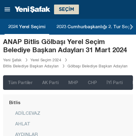
Ardahan
SEÇİM
Artvin
Aydın
2024 Yerel Seçimi
2023 Cumhurbaşkanlığı 2. Tur Seçim
Balıkesir
ANAP Bitlis Gölbaşı Yerel Seçim
Bartın
Belediye Başkan Adayları 31 Mart 2024
Batman
Yeni Şafak
Yerel Seçim 2024
Bitlis Belediye Başkan Adayları
Gölbaşı Belediye Başkan Adayları
Bayburt
Bilecik
Tüm Partiler
AK Parti
MHP
CHP
İYİ Parti
D
Bingöl
Bitlis
ADİLCEVAZ
AHLAT
AYDINLAR