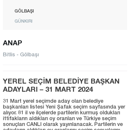
GÖLBAŞI
GÜNKIRI
GÜROYMAK
ANAP
HİZAN
KAVAKBAŞI
Bitlis - Gölbaşı
MERKEZ
MUTKİ
YEREL SEÇİM BELEDİYE BAŞKAN
OVAKIŞLA
ADAYLARI – 31 MART 2024
TATVAN
31 Mart yerel seçimde aday olan belediye
YOLALAN
başkanları listesi Yeni Şafak seçim sayfasında yer
alıyor. 81 il ve ilçelerde partilerin kurmuş oldukları
Bolu
ittifakların aldıkları oy oranları ve Türkiye seçim
Burdur
sonuçları CANLI olarak yayınlanacak. Partilerin ve
adayların aldıkları oy oranlarını seçim sonuçlarını