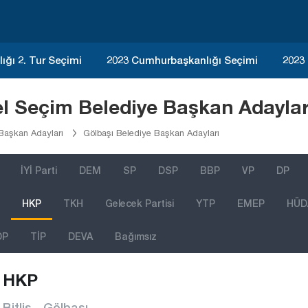
ğı 2. Tur Seçimi
2023 Cumhurbaşkanlığı Seçimi
2023
el Seçim Belediye Başkan Adaylar
 Başkan Adayları
Gölbaşı Belediye Başkan Adayları
İYİ Parti
DEM
SP
DSP
BBP
VP
DP
HKP
TKH
Gelecek Partisi
YTP
EMEP
HÜD
DP
TİP
DEVA
Bağımsız
HKP
Bitlis - Gölbaşı