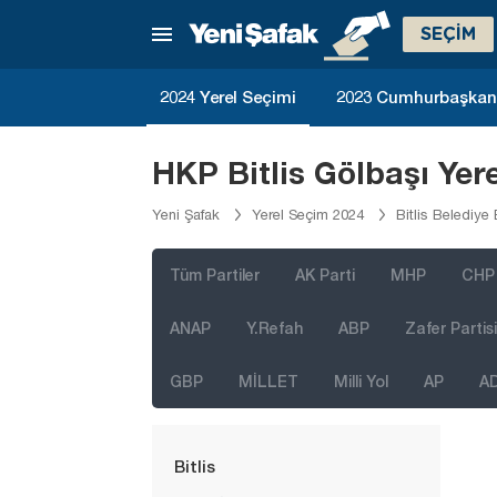
Aksaray
SEÇİM
Amasya
Antalya
2024 Yerel Seçimi
2023 Cumhurbaşkanlı
Ardahan
Artvin
HKP Bitlis Gölbaşı Yer
Aydın
Yeni Şafak
Yerel Seçim 2024
Bitlis Belediye
Balıkesir
Bartın
Tüm Partiler
AK Parti
MHP
CHP
Batman
ANAP
Y.Refah
ABP
Zafer Partisi
Bayburt
GBP
MİLLET
Milli Yol
AP
A
Bilecik
Bingöl
Bitlis