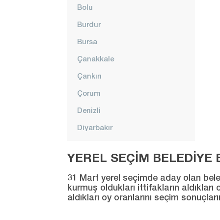
Bolu
Burdur
Bursa
Çanakkale
Çankırı
Çorum
Denizli
Diyarbakır
Düzce
YEREL SEÇİM BELEDİYE B
Edirne
31 Mart yerel seçimde aday olan beledi
Elazığ
kurmuş oldukları ittifakların aldıklar
aldıkları oy oranlarını seçim sonuçlar
Erzincan
Erzurum