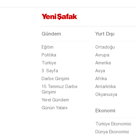
Eskişehir
Gaziantep
Giresun
Gündem
Yurt Dışı
Gümüşhane
Eğitim
Ortadoğu
Hakkari
Politika
Avrupa
Hatay
Türkiye
Amerika
Iğdır
3. Sayfa
Asya
Darbe Girişimi
Afrika
Isparta
15 Temmuz Darbe
Antarktika
Kahramanmaraş
Girişimi
Okyanusya
Yerel Gündem
Karabük
Günün Yalanı
Ekonomi
Karaman
Kars
Türkiye Ekonomisi
Dünya Ekonomisi
Kastamonu