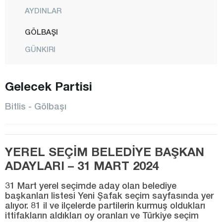
AYDINLAR
GÖLBAŞI
GÜNKIRI
GÜROYMAK
Gelecek Partisi
HİZAN
KAVAKBAŞI
Bitlis - Gölbaşı
MERKEZ
MUTKİ
YEREL SEÇİM BELEDİYE BAŞKAN
OVAKIŞLA
ADAYLARI – 31 MART 2024
TATVAN
31 Mart yerel seçimde aday olan belediye
YOLALAN
başkanları listesi Yeni Şafak seçim sayfasında yer
alıyor. 81 il ve ilçelerde partilerin kurmuş oldukları
Bolu
ittifakların aldıkları oy oranları ve Türkiye seçim