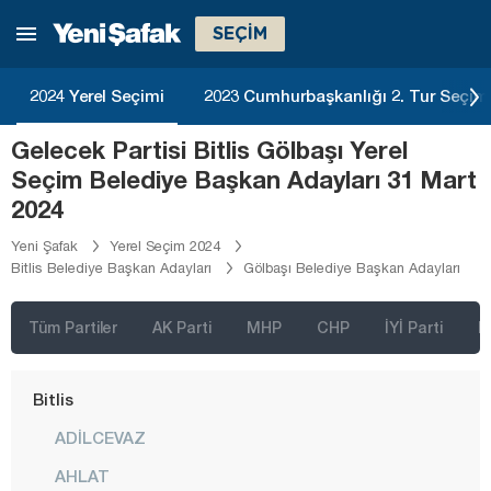
Antalya
SEÇİM
Ardahan
Artvin
2024 Yerel Seçimi
2023 Cumhurbaşkanlığı 2. Tur Seçim
Aydın
Gelecek Partisi Bitlis Gölbaşı Yerel
Balıkesir
Seçim Belediye Başkan Adayları 31 Mart
Bartın
2024
Batman
Yeni Şafak
Yerel Seçim 2024
Bitlis Belediye Başkan Adayları
Gölbaşı Belediye Başkan Adayları
Bayburt
Bilecik
Tüm Partiler
AK Parti
MHP
CHP
İYİ Parti
D
Bingöl
Bitlis
ADİLCEVAZ
AHLAT