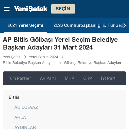
Ardahan
SEÇİM
Artvin
Aydın
2024 Yerel Seçimi
2023 Cumhurbaşkanlığı 2. Tur Seçim
Balıkesir
AP Bitlis Gölbaşı Yerel Seçim Belediye
Bartın
Başkan Adayları 31 Mart 2024
Batman
Yeni Şafak
Yerel Seçim 2024
Bitlis Belediye Başkan Adayları
Gölbaşı Belediye Başkan Adayları
Bayburt
Bilecik
Tüm Partiler
AK Parti
MHP
CHP
İYİ Parti
D
Bingöl
Bitlis
ADİLCEVAZ
AHLAT
AYDINLAR