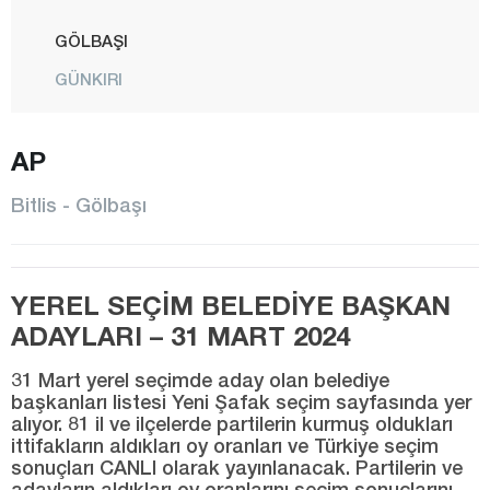
GÖLBAŞI
GÜNKIRI
GÜROYMAK
AP
HİZAN
KAVAKBAŞI
Bitlis - Gölbaşı
MERKEZ
MUTKİ
YEREL SEÇİM BELEDİYE BAŞKAN
OVAKIŞLA
ADAYLARI – 31 MART 2024
TATVAN
31 Mart yerel seçimde aday olan belediye
YOLALAN
başkanları listesi Yeni Şafak seçim sayfasında yer
alıyor. 81 il ve ilçelerde partilerin kurmuş oldukları
Bolu
ittifakların aldıkları oy oranları ve Türkiye seçim
Burdur
sonuçları CANLI olarak yayınlanacak. Partilerin ve
adayların aldıkları oy oranlarını seçim sonuçlarını