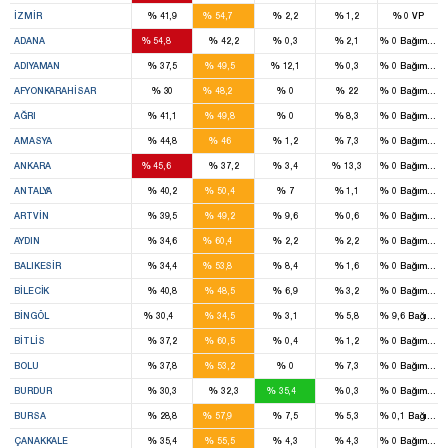
%
%
%
%
%
İZMIR
41,9
54,7
2,2
1,2
0
VP
16
%
%
%
%
%
ADANA
54,8
42,2
0,3
2,1
0
Bağımsız
5
%
%
%
%
%
ADIYAMAN
37,5
49,5
12,1
0,3
0
Bağımsız
10
%
%
%
%
%
AFYONKARAHISAR
30
48,2
0
22
0
Bağımsız
5
%
%
%
%
%
AĞRI
41,1
49,8
0
8,3
0
Bağımsız
6
%
%
%
%
%
AMASYA
44,8
46
1,2
7,3
0
Bağımsız
27
%
%
%
%
%
ANKARA
45,6
37,2
3,4
13,3
0
Bağımsız
9
%
%
%
%
%
ANTALYA
40,2
50,4
7
1,1
0
Bağımsız
5
%
%
%
%
%
ARTVIN
39,5
49,2
9,6
0,6
0
Bağımsız
11
%
%
%
%
%
AYDIN
34,6
60,4
2,2
2,2
0
Bağımsız
15
%
%
%
%
%
BALIKESIR
34,4
53,8
8,4
1,6
0
Bağımsız
4
%
%
%
%
%
BILECIK
40,8
48,5
6,9
3,2
0
Bağımsız
1
2
%
%
%
%
%
BINGÖL
30,4
34,5
3,1
5,8
9,6
Bağımsı
3
%
%
%
%
%
BITLIS
37,2
60,5
0,4
1,2
0
Bağımsız
8
%
%
%
%
%
BOLU
37,8
53,2
0
7,3
0
Bağımsız
4
%
%
%
%
%
BURDUR
30,3
32,3
35,4
0,3
0
Bağımsız
15
%
%
%
%
%
BURSA
28,8
57,9
7,5
5,3
0,1
Bağımsı
8
%
%
%
%
%
ÇANAKKALE
35,4
55,5
4,3
4,3
0
Bağımsız