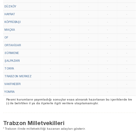
DÜZKÖY
-
-
-
-
-
HAYRAT
-
-
-
-
-
KÖPRÜBAŞI
-
-
-
-
-
MAÇKA
-
-
-
-
-
OF
-
-
-
-
-
ORTAHİSAR
-
-
-
-
-
SÜRMENE
-
-
-
-
-
ŞALPAZARI
-
-
-
-
-
TONYA
-
-
-
-
-
TRABZON MERKEZ
-
-
-
-
-
VAKFIKEBİR
-
-
-
-
-
YOMRA
-
-
-
-
-
Resmi kurumların yayımladığı sonuçlar esas alınarak hazırlanan bu içeriklerde tre
(-) ile belirtilen il ya da ilçelerle ilgili verilere ulaşılamamıştır.
Trabzon Milletvekilleri
* Trabzon ilinde milletvekilliği kazanan adayları gösterir.