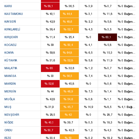
12
%
%
%
%
%
KARS
58,1
36,5
3,9
0,7
0
Bağımsız
10
%
%
%
%
%
KASTAMONU
40,1
44,4
3,1
11,8
0
Bağımsız
11
%
%
%
%
%
KAYSERI
42,9
48,6
2,2
5,8
0
Bağımsız
6
%
%
%
%
%
KIRKLARELI
38,4
52,7
4,5
3,5
0
Bağımsız
4
%
%
%
%
%
KIRŞEHIR
11,4
25,4
0
63,1
0
Bağımsız
6
%
%
%
%
%
KOCAELI
39
50,4
4,1
5,8
0
Bağımsız
21
%
%
%
%
%
KONYA
59,8
64,8
6,5
15,3
0
Bağımsız
8
%
%
%
%
%
KÜTAHYA
31,6
52,8
5,6
11,9
0
Bağımsız
9
%
%
%
%
%
MALATYA
65
32,6
1,2
0,7
0
Bağımsız
14
%
%
%
%
%
MANISA
33
56,5
7,4
2,4
0
Bağımsız
8
%
%
%
%
%
MARDIN
52,6
45,8
0
0,6
0
Bağımsız
9
%
%
%
%
%
MERSIN
44
46,9
7,5
1,4
0
Bağımsız
7
%
%
%
%
%
MUĞLA
42,8
54,6
0,8
1,1
0
Bağımsız
1
3
%
%
%
%
%
MUŞ
31,9
45,7
14,9
8,5
4,1
Bağımsı
4
%
%
%
%
%
NEVŞEHIR
28,5
42
0
28,7
0
Bağımsız
6
1
%
%
%
%
%
NIĞDE
40,1
39,7
0,5
18,3
0
Bağımsız
10
%
%
%
%
%
ORDU
50,7
42,5
1,2
4,3
0
Bağımsız
6
%
%
%
%
%
RIZE
30,4
50
0,2
18,2
0
Bağımsız