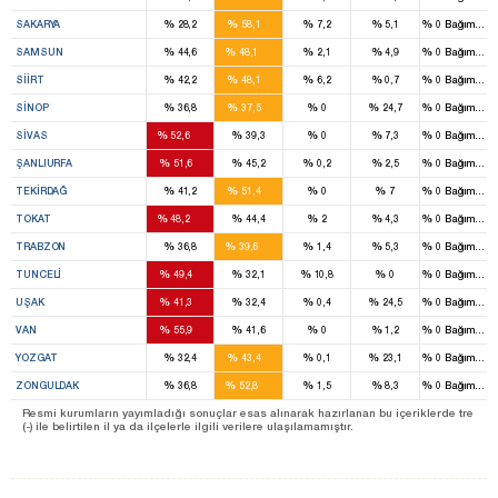
8
%
%
%
%
%
SAKARYA
28,2
58,1
7,2
5,1
0
Bağımsız
14
%
%
%
%
%
SAMSUN
44,6
48,1
2,1
4,9
0
Bağımsız
5
%
%
%
%
%
SIIRT
42,2
48,1
6,2
0,7
0
Bağımsız
6
%
%
%
%
%
SINOP
36,8
37,5
0
24,7
0
Bağımsız
15
%
%
%
%
%
SIVAS
52,6
39,3
0
7,3
0
Bağımsız
9
%
%
%
%
%
ŞANLIURFA
51,6
45,2
0,2
2,5
0
Bağımsız
6
%
%
%
%
%
TEKIRDAĞ
41,2
51,4
0
7
0
Bağımsız
10
%
%
%
%
%
TOKAT
48,2
44,4
2
4,3
0
Bağımsız
12
%
%
%
%
%
TRABZON
36,8
39,6
1,4
5,3
0
Bağımsız
3
%
%
%
%
%
TUNCELI
49,4
32,1
10,8
0
0
Bağımsız
4
%
%
%
%
%
UŞAK
41,3
32,4
0,4
24,5
0
Bağımsız
5
%
%
%
%
%
VAN
55,9
41,6
0
1,2
0
Bağımsız
9
%
%
%
%
%
YOZGAT
32,4
43,4
0,1
23,1
0
Bağımsız
12
%
%
%
%
%
ZONGULDAK
36,8
52,8
1,5
8,3
0
Bağımsız
Resmi kurumların yayımladığı sonuçlar esas alınarak hazırlanan bu içeriklerde tre
(-) ile belirtilen il ya da ilçelerle ilgili verilere ulaşılamamıştır.