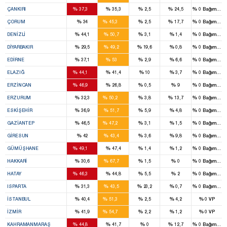
6
%
%
%
%
%
ÇANKIRI
37,3
35,3
2,5
24,5
0
Bağımsız
10
%
%
%
%
%
ÇORUM
34
45,3
2,5
17,7
0
Bağımsız
9
%
%
%
%
%
DENIZLI
44,1
50,7
3,1
1,4
0
Bağımsız
9
%
%
%
%
%
DIYARBAKIR
29,5
49,2
19,6
0,8
0
Bağımsız
6
%
%
%
%
%
EDIRNE
37,1
53
2,9
6,6
0
Bağımsız
6
%
%
%
%
%
ELAZIĞ
44,1
41,4
10
3,7
0
Bağımsız
6
%
%
%
%
%
ERZINCAN
46,9
26,8
0,5
9
0
Bağımsız
13
%
%
%
%
%
ERZURUM
32,3
50,2
3,8
13,7
0
Bağımsız
8
%
%
%
%
%
ESKIŞEHIR
36,9
51,7
5,9
4,8
0
Bağımsız
10
%
%
%
%
%
GAZIANTEP
46,5
47,2
3,1
1,5
0
Bağımsız
8
%
%
%
%
%
GIRESUN
42
43,4
3,6
9,8
0
Bağımsız
6
%
%
%
%
%
GÜMÜŞHANE
49,1
47,4
1,4
1,2
0
Bağımsız
1
%
%
%
%
%
HAKKARI
30,6
67,7
1,5
0
0
Bağımsız
9
%
%
%
%
%
HATAY
46,3
44,8
5,5
2
0
Bağımsız
5
%
%
%
%
%
ISPARTA
31,3
43,5
23,2
0,7
0
Bağımsız
39
%
%
%
%
%
İSTANBUL
40,4
51,3
2,5
4,2
0
VP
22
%
%
%
%
%
İZMIR
41,9
54,7
2,2
1,2
0
VP
9
%
%
%
%
%
KAHRAMANMARAŞ
44,8
41,7
0
12,7
0
Bağımsız