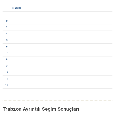
Trabzon
1
2
3
4
5
6
7
8
9
10
11
12
Trabzon Ayrıntılı Seçim Sonuçları