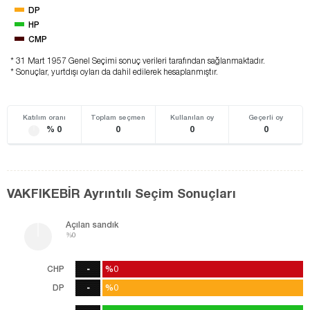
DP
HP
CMP
* 31 Mart 1957 Genel Seçimi sonuç verileri tarafından sağlanmaktadır.
* Sonuçlar, yurtdışı oyları da dahil edilerek hesaplanmıştır.
Katılım oranı
Toplam seçmen
Kullanılan oy
Geçerli oy
% 0
0
0
0
VAKFIKEBİR Ayrıntılı Seçim Sonuçları
Açılan sandık
%0
CHP
-
%0
%0
0
oy
DP
-
%0
%0
0
oy