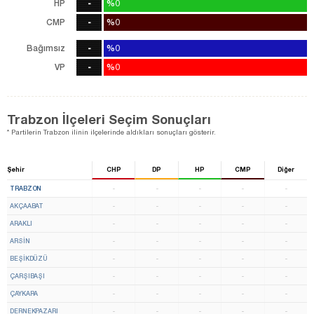
HP
-
%0
%0
0
oy
CMP
-
%0
%0
0
oy
Bağımsız
-
%0
%0
0
oy
VP
-
%0
%0
0
oy
Trabzon İlçeleri Seçim Sonuçları
* Partilerin Trabzon ilinin ilçelerinde aldıkları sonuçları gösterir.
Şehir
CHP
DP
HP
CMP
Diğer
TRABZON
-
-
-
-
-
AKÇAABAT
-
-
-
-
-
ARAKLI
-
-
-
-
-
ARSİN
-
-
-
-
-
BEŞİKDÜZÜ
-
-
-
-
-
ÇARŞIBAŞI
-
-
-
-
-
ÇAYKARA
-
-
-
-
-
DERNEKPAZARI
-
-
-
-
-